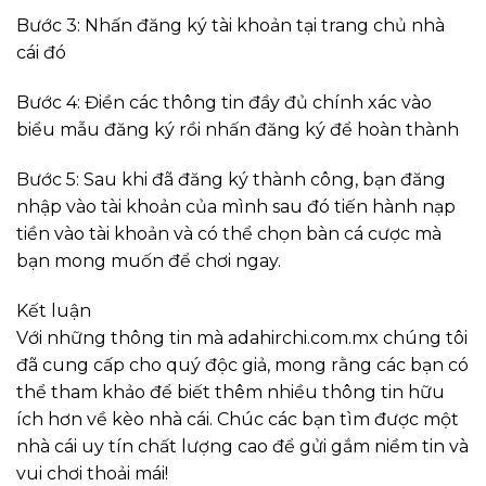
Bước 3: Nhấn đăng ký tài khoản tại trang chủ nhà
cái đó
Bước 4: Điền các thông tin đầy đủ chính xác vào
biểu mẫu đăng ký rồi nhấn đăng ký để hoàn thành
Bước 5: Sau khi đã đăng ký thành công, bạn đăng
nhập vào tài khoản của mình sau đó tiến hành nạp
tiền vào tài khoản và có thể chọn bàn cá cược mà
bạn mong muốn để chơi ngay.
Kết luận
Với những thông tin mà adahirchi.com.mx chúng tôi
đã cung cấp cho quý độc giả, mong rằng các bạn có
thể tham khảo để biết thêm nhiều thông tin hữu
ích hơn về kèo nhà cái. Chúc các bạn tìm được một
nhà cái uy tín chất lượng cao để gửi gắm niềm tin và
vui chơi thoải mái!