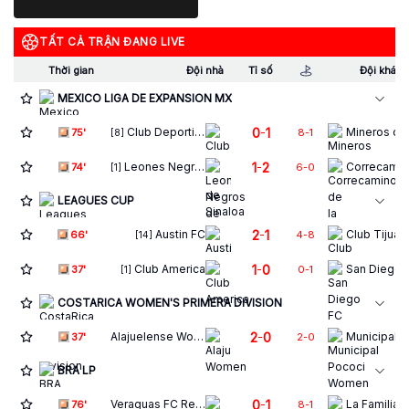
TẤT CẢ TRẬN ĐANG LIVE
Thời gian
Đội nhà
Tỉ số
Đội khách
MEXICO LIGA DE EXPANSION MX
0
1
Club Deportivo Dorados de Sinaloa
-
75'
8
-
1
[8]
1
2
Leones Negros de la U. de G.
-
74'
6
-
0
[1]
LEAGUES CUP
2
1
Austin FC
-
Club Tijua
66'
4
-
8
[14]
1
0
Club America
-
San Diego
37'
0
-
1
[1]
COSTARICA WOMEN'S PRIMERA DIVISION
2
0
Alajuelense Women
-
37'
2
-
0
BRA LP
0
1
Veraguas FC Reserves
-
La Familia 
76'
8
-
1