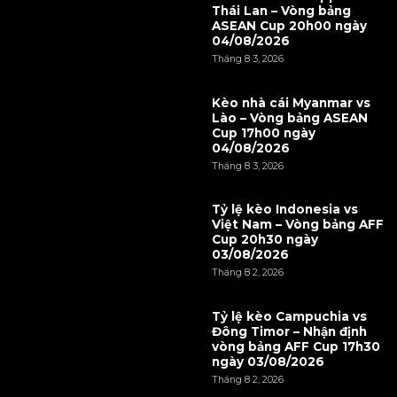
Thái Lan – Vòng bảng
ASEAN Cup 20h00 ngày
04/08/2026
Tháng 8 3, 2026
Kèo nhà cái Myanmar vs
Lào – Vòng bảng ASEAN
Cup 17h00 ngày
04/08/2026
Tháng 8 3, 2026
Tỷ lệ kèo Indonesia vs
Việt Nam – Vòng bảng AFF
Cup 20h30 ngày
03/08/2026
Tháng 8 2, 2026
Tỷ lệ kèo Campuchia vs
Đông Timor – Nhận định
vòng bảng AFF Cup 17h30
ngày 03/08/2026
Tháng 8 2, 2026