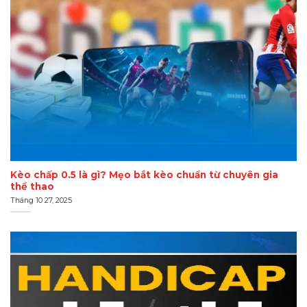
Kèo chấp 0.5 là gì? Mẹo bắt kèo chuẩn từ chuyên gia
thể thao
Tháng 10 27, 2025