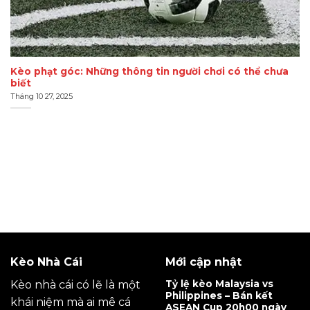
Kèo phạt góc: Những thông tin người chơi có thể chưa
biết
Tháng 10 27, 2025
Kèo Nhà Cái
Mới cập nhật
Tỷ lệ kèo Malaysia vs
Kèo nhà cái có lẽ là một
Philippines – Bán kết
khái niệm mà ai mê cá
ASEAN Cup 20h00 ngày