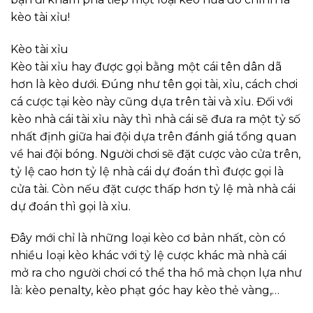
kèo tài xỉu!
Kèo tài xỉu
Kèo tài xỉu hay được gọi bằng một cái tên dân dã
hơn là kèo dưới. Đúng như tên gọi tài, xỉu, cách chơi
cá cược tại kèo này cũng dựa trên tài và xỉu. Đối với
kèo nhà cái tài xỉu này thì nhà cái sẽ đưa ra một tỷ số
nhất định giữa hai đội dựa trên đánh giá tổng quan
về hai đội bóng. Người chơi sẽ đặt cược vào cửa trên,
tỷ lệ cao hơn tỷ lệ nhà cái dự đoán thì được gọi là
cửa tài. Còn nếu đặt cược thấp hơn tỷ lệ mà nhà cái
dự đoán thì gọi là xỉu.
Đây mới chỉ là những loại kèo cơ bản nhất, còn có
nhiều loại kèo khác với tỷ lệ cược khác mà nhà cái
mở ra cho người chơi có thể tha hồ mà chọn lựa như
là: kèo penalty, kèo phạt góc hay kèo thẻ vàng,…