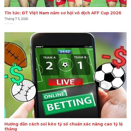
Tin tức: ĐT Việt Nam nắm cơ hội vô địch AFF Cup 2026
Tháng 7 5, 2026
Hướng dẫn cách soi kèo tỷ số chuẩn xác nâng cao tỷ lệ
thắng