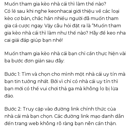
Muốn tham gia kèo nhà cái thì làm thế nào?
Có lẽ sau khi nghe keonhacai giới thiệu về các loại
kèo cơ bản, chắc hẳn nhiều người đã muốn tham
gia cá cược ngay. Vậy câu hỏi đặt ra là “Muốn tham
gia kèo nhà cái thì làm như thế nào? Hãy để keo nha
cai giải đáp giúp bạn nhé!
Muốn tham gia kèo nhà cái bạn chỉ cần thực hiện vài
ba bước đơn giản sau đây:
Bước 1: Tìm và chọn cho mình một nhà cái uy tín mà
bạn tin tưởng nhất. Bởi vì chỉ có nhà cái uy tín thì
bạn mới có thể vui chơi thả ga mà không lo bị lừa
đảo.
Bước 2: Truy cập vào đường link chính thức của
nhà cái mà bạn chọn. Các đường link mạo danh dẫn
đến trang web không rõ ràng bạn nên cẩn thận.