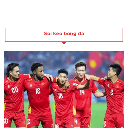
kuwin
Soi kèo bóng đá