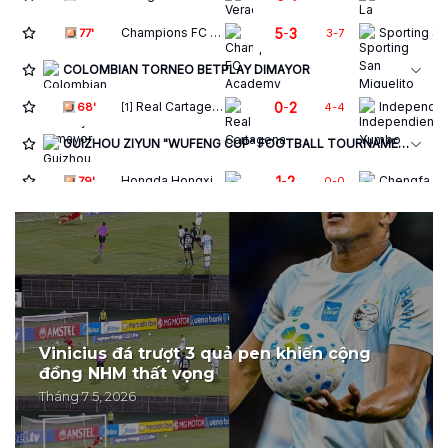
5
3
Champions FC Academy
-
77'
3
-
7
COLOMBIAN TORNEO BETPLAY DIMAYOR
0
2
Real Cartagena
-
68'
4
-
4
[1]
GUIZHOU ZIYUN "WUFENG CUP" FOOTBALL TOURNAMENT
1
2
Hongda Hongxing
-
Chengfa G
79'
0
-
0
UNCAF WOMEN'S AMERICAN GAMES
0
0
Colombia Women
-
Pen
6
-
2
[20]
CONCACAF CENTRAL AMERICAN CUP
0
1
Hankook Verdes
-
CSD Munici
73'
2
-
6
Vinicius đá trượt 3 quả pen khiến cộng
CÁC TRẬN SẮP DIỄN RA
đồng NHM thất vọng
Tháng 7 5, 2026
GIẢI VÔ ĐỊCH BÓNG ĐÁ ĐÔNG NAM Á
Singapore
-
Indonesia
13:00
-
[148]
[