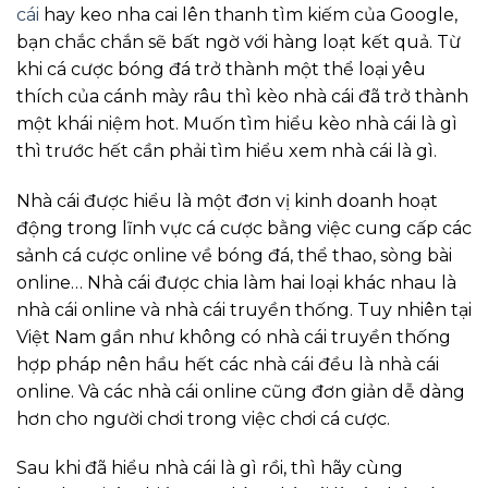
cái
hay keo nha cai lên thanh tìm kiếm của Google,
VVV Venlo
-
18:00
-
[13]
bạn chắc chắn sẽ bất ngờ với hàng loạt kết quả. Từ
khi cá cược bóng đá trở thành một thể loại yêu
Vitesse Arnhem
-
RKC Waalwi
18:00
-
[15]
thích của cánh mày râu thì kèo nhà cái đã trở thành
Loading more...
một khái niệm hot. Muốn tìm hiểu kèo nhà cái là gì
thì trước hết cần phải tìm hiểu xem nhà cái là gì.
Nhà cái được hiểu là một đơn vị kinh doanh hoạt
động trong lĩnh vực cá cược bằng việc cung cấp các
sảnh cá cược online về bóng đá, thể thao, sòng bài
online… Nhà cái được chia làm hai loại khác nhau là
nhà cái online và nhà cái truyền thống. Tuy nhiên tại
Việt Nam gần như không có nhà cái truyền thống
hợp pháp nên hầu hết các nhà cái đều là nhà cái
online. Và các nhà cái online cũng đơn giản dễ dàng
hơn cho người chơi trong việc chơi cá cược.
Sau khi đã hiểu nhà cái là gì rồi, thì hãy cùng