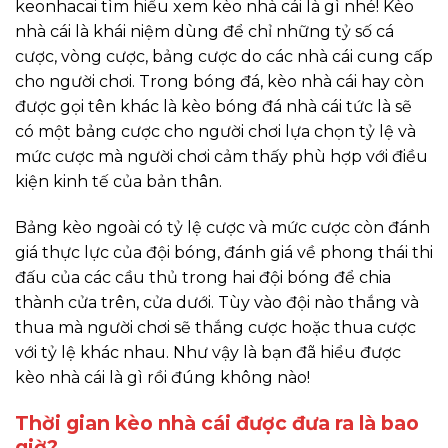
keonhacai tìm hiểu xem kèo nhà cái là gì nhé! Kèo
nhà cái là khái niệm dùng để chỉ những tỷ số cá
cược, vòng cược, bảng cược do các nhà cái cung cấp
cho người chơi. Trong bóng đá, kèo nhà cái hay còn
được gọi tên khác là kèo bóng đá nhà cái tức là sẽ
có một bảng cược cho người chơi lựa chọn tỷ lệ và
mức cược mà người chơi cảm thấy phù hợp với điều
kiện kinh tế của bản thân.
Bảng kèo ngoài có tỷ lệ cược và mức cược còn đánh
giá thực lực của đội bóng, đánh giá về phong thái thi
đấu của các cầu thủ trong hai đội bóng để chia
thành cửa trên, cửa dưới. Tùy vào đội nào thắng và
thua mà người chơi sẽ thắng cược hoặc thua cược
với tỷ lệ khác nhau. Như vậy là bạn đã hiểu được
kèo nhà cái là gì rồi đúng không nào!
Thời gian kèo nhà cái được đưa ra là bao
giờ?