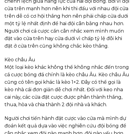
chênh lệch giữa năng lực của hai đội bóng. Bởi vì đội
cửa trên mạnh hơn nên khi thi đấu với nhau đội cửa
trên dễ có cơ hội thắng hơn nên phải chấp cửa dưới
một tỷ lệ nhất định để hai đội cân bằng nhau hơn.
Người chơi cá cược cần cân nhắc xem mình muốn
đặt vào cửa trên hay cửa dưới vì chấp tỷ lệ đôi khi
đặt ở cửa trên cũng không chắc kèo thắng.
Kèo châu Âu
Một loại kèo khác không thể không nhắc đến trong
cá cược bóng đá chính là kèo châu Âu. Kèo châu Âu
cũng có tên gọi khác là kèo 1×2. Đây có thể gọi là
kèo nhà cái đơn giản dễ chơi nhất. Đối với keo nha
cai này, các cửa đặt cược được phân thành thắng,
thua, hòa và chia thành 2 đội nhà và khách.
Người chơi tiến hành đặt cược vào cửa mà mình dự
đoán kết quả dựa vào việc nghiên cứu đội bóng để
cân nhắc xem đội nào mạnh hơn, đội nào yếu hơn