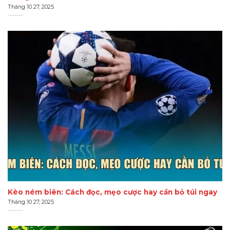
Tháng 10 27, 2025
Kèo ném biên: Cách đọc, mẹo cược hay cần bỏ túi ngay
Tháng 10 27, 2025