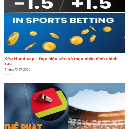
Kèo Handicap – Đọc hiểu kèo và mẹo nhận định chính
xác
Tháng 10 27, 2025