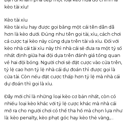
kèo tài xỉu!
Kèo tài xỉu
Kèo tài xỉu hay được gọi bằng một cái tên dân dã
hơn là kèo dưới. Đúng như tên gọi tài, xỉu, cách chơi
cá cược tại kèo này cũng dựa trên tài và xỉu. Đối với
kèo nhà cái tài xỉu này thì nhà cái sẽ đưa ra một tỷ số
nhất định giữa hai đội dựa trên đánh giá tổng quan
về hai đội bóng. Người chơi sẽ đặt cược vào cửa trên,
tỷ lệ cao hơn tỷ lệ nhà cái dự đoán thì được gọi là
cửa tài. Còn nếu đặt cược thấp hơn tỷ lệ mà nhà cái
dự đoán thì gọi là xỉu.
Đây mới chỉ là những loại kèo cơ bản nhất, còn có
nhiều loại kèo khác với tỷ lệ cược khác mà nhà cái
mở ra cho người chơi có thể tha hồ mà chọn lựa như
là: kèo penalty, kèo phạt góc hay kèo thẻ vàng,…