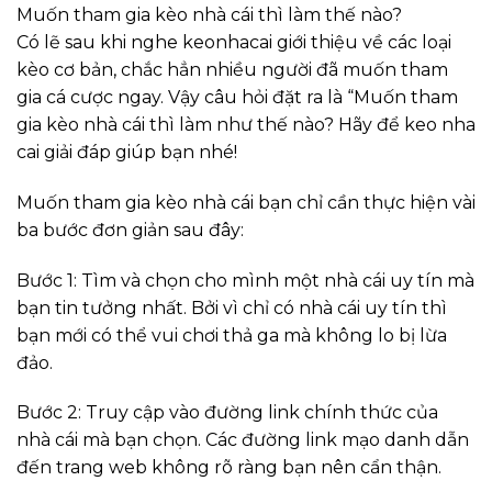
Muốn tham gia kèo nhà cái thì làm thế nào?
Có lẽ sau khi nghe keonhacai giới thiệu về các loại
kèo cơ bản, chắc hẳn nhiều người đã muốn tham
gia cá cược ngay. Vậy câu hỏi đặt ra là “Muốn tham
gia kèo nhà cái thì làm như thế nào? Hãy để keo nha
cai giải đáp giúp bạn nhé!
Muốn tham gia kèo nhà cái bạn chỉ cần thực hiện vài
ba bước đơn giản sau đây:
Bước 1: Tìm và chọn cho mình một nhà cái uy tín mà
bạn tin tưởng nhất. Bởi vì chỉ có nhà cái uy tín thì
bạn mới có thể vui chơi thả ga mà không lo bị lừa
đảo.
Bước 2: Truy cập vào đường link chính thức của
nhà cái mà bạn chọn. Các đường link mạo danh dẫn
đến trang web không rõ ràng bạn nên cẩn thận.