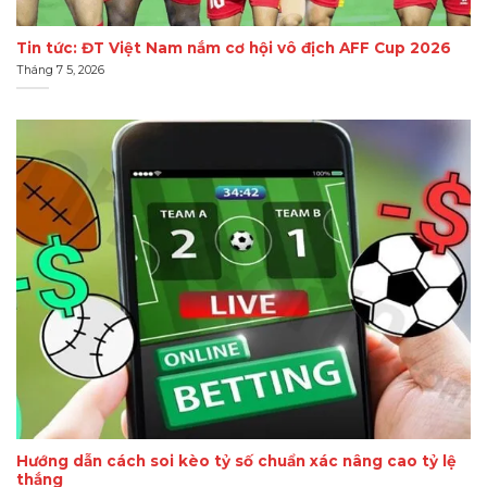
Tin tức: ĐT Việt Nam nắm cơ hội vô địch AFF Cup 2026
Tháng 7 5, 2026
Hướng dẫn cách soi kèo tỷ số chuẩn xác nâng cao tỷ lệ
thắng