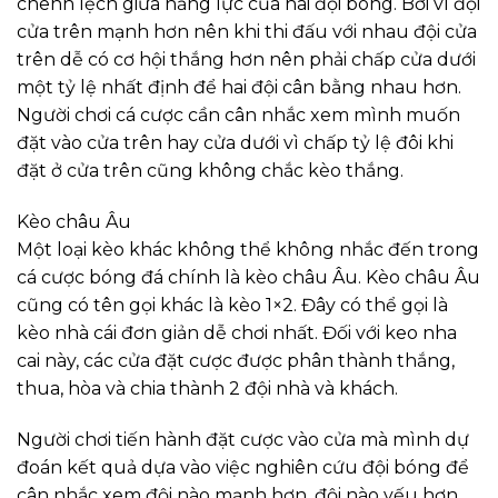
chênh lệch giữa năng lực của hai đội bóng. Bởi vì đội
cửa trên mạnh hơn nên khi thi đấu với nhau đội cửa
trên dễ có cơ hội thắng hơn nên phải chấp cửa dưới
một tỷ lệ nhất định để hai đội cân bằng nhau hơn.
Người chơi cá cược cần cân nhắc xem mình muốn
đặt vào cửa trên hay cửa dưới vì chấp tỷ lệ đôi khi
đặt ở cửa trên cũng không chắc kèo thắng.
Kèo châu Âu
Một loại kèo khác không thể không nhắc đến trong
cá cược bóng đá chính là kèo châu Âu. Kèo châu Âu
cũng có tên gọi khác là kèo 1×2. Đây có thể gọi là
kèo nhà cái đơn giản dễ chơi nhất. Đối với keo nha
cai này, các cửa đặt cược được phân thành thắng,
thua, hòa và chia thành 2 đội nhà và khách.
Người chơi tiến hành đặt cược vào cửa mà mình dự
đoán kết quả dựa vào việc nghiên cứu đội bóng để
cân nhắc xem đội nào mạnh hơn, đội nào yếu hơn