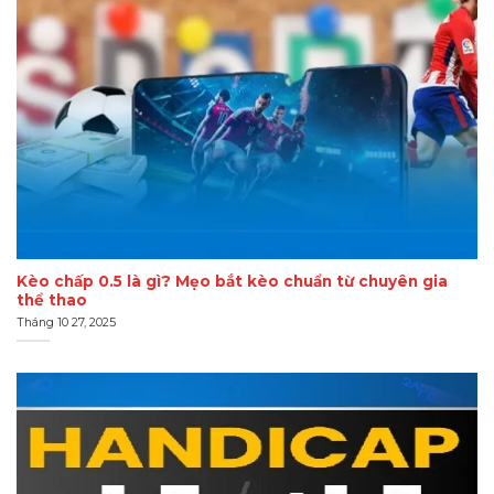
Kèo chấp 0.5 là gì? Mẹo bắt kèo chuẩn từ chuyên gia
thể thao
Tháng 10 27, 2025