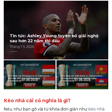
1
0
Ferrovario Lichinga
-
UD Songo
18'
1
-
0
BOLIVIAN WOMEN'S FOOTBALL LEAGUE
1
2
Real Potosi (W)
-
43'
1
-
2
SHANGHAI FUTURE STAR CUP
Tin tức: Ashley Young tuyên bố giải nghệ
sau hơn 22 năm thi đấu
1
1
Shanghai U17
-
Arsenal U17
67'
3
-
2
Tháng 7 5, 2026
0
0
China U17
-
River Plate
68'
3
-
4
HUNAN FOOTBALL LEAGUE
1
1
Yueyang Team
-
61'
0
-
0
[7]
Kèo nhà cái Singapore vs Indonesia –
Kèo nhà cái Việt Nam vs Campuchia –
Bán kết AFF Cup 20h00 ngày
Vòng bảng AFF Cup 20h00 ngày
07/08/2026
07/08/2026
GUIZHOU ZIYUN "WUFENG CUP" FOOTBALL TOURNAMENT
0
1
Ziyun No.3 Middle School
-
Qinglong C
8'
0
-
0
Kèo nhà cái có nghĩa là gì?
CÁC TRẬN SẮP DIỄN RA
FA CUP
Nếu như bạn gõ vài từ khóa đơn giản như
kèo nhà