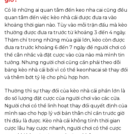
Dordrecht
-
Có lẽ những ai quan tâm đến keo nha cai cũng đều
18:00
-
[10]
quan tâm đến việc kèo nhà cái được đưa ra vào
Emmen
-
Roda JC
18:00
-
[14]
[8]
khoảng thời gian nào. Tùy vào mỗi trận đấu mà kèo
thường được đưa ra trước từ khoảng 3 đến 4 ngày.
FC Oss
-
NAC Breda
18:00
-
[16]
Thậm chí trong những mùa giải lớn, kèo còn được
VVV Venlo
-
18:00
-
[13]
đưa ra trước khoảng 6 đến 7 ngày để người chơi có
thể cân nhắc và đặt cược vào cửa nào mà mình tin
Vitesse Arnhem
-
RKC Waalwi
18:00
-
[15]
tưởng. Nhưng người chơi cũng cần phải theo dõi
CHAMPIONS LEAGUE NỮ
bảng kèo nhà cái bởi vì có thể keonhacai sẽ thay đổi
và thêm bớt tỷ lệ cho phù hợp hơn.
Servette Women
-
Aktobe W
14:00
-
[1]
Loading more...
Thường thì sự thay đổi của kèo nhà cái phần lớn là
do số lượng đặt cược của người chơi vào các cửa.
Người chơi có thể linh hoạt thay đổi quyết định của
mình sao cho hợp lý với bản thân chỉ cần trước giờ
thi đấu là được. Kèo nhà cái không tính thời gian
cược lâu hay cược nhanh, người chơi có thể cược