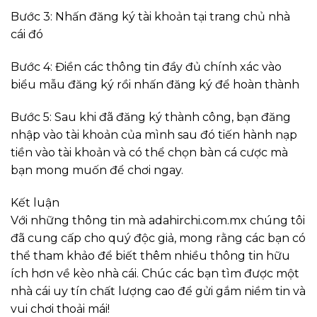
Bước 3: Nhấn đăng ký tài khoản tại trang chủ nhà
cái đó
Bước 4: Điền các thông tin đầy đủ chính xác vào
biểu mẫu đăng ký rồi nhấn đăng ký để hoàn thành
Bước 5: Sau khi đã đăng ký thành công, bạn đăng
nhập vào tài khoản của mình sau đó tiến hành nạp
tiền vào tài khoản và có thể chọn bàn cá cược mà
bạn mong muốn để chơi ngay.
Kết luận
Với những thông tin mà adahirchi.com.mx chúng tôi
đã cung cấp cho quý độc giả, mong rằng các bạn có
thể tham khảo để biết thêm nhiều thông tin hữu
ích hơn về kèo nhà cái. Chúc các bạn tìm được một
nhà cái uy tín chất lượng cao để gửi gắm niềm tin và
vui chơi thoải mái!