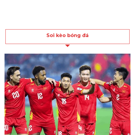
kuwin
Soi kèo bóng đá