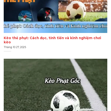
Kèo thẻ phạt: Cách đọc, tính tiền và kinh nghiệm chơi
kèo
Tháng 10 27, 2025