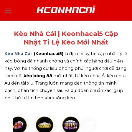
Bỏ
qua
nội
dung
Kèo Nhà Cái | Keonhacai5 Cập
Nhật Tỉ Lệ Kèo Mới Nhất
Kèo Nhà Cái
(Keonhacai5)
là địa chỉ uy tín cập nhật tỷ lệ
kèo bóng đá nhanh chóng và chính xác hàng đầu hiện
nay. Với hệ thống dữ liệu phong phú, người chơi dễ dàng
theo dõi
kèo bóng 88
mới nhất, từ kèo châu Á, kèo châu
Âu đến tài xỉu. Trang luôn mang đến thông tin minh
bạch, phân tích chuyên sâu và dự đoán chuẩn xác, giúp
bet thủ tự tin hơn khi xuống kèo.