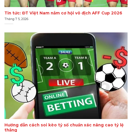
Tin tức: ĐT Việt Nam nắm cơ hội vô địch AFF Cup 2026
Tháng 7 5, 2026
Hướng dẫn cách soi kèo tỷ số chuẩn xác nâng cao tỷ lệ
thắng