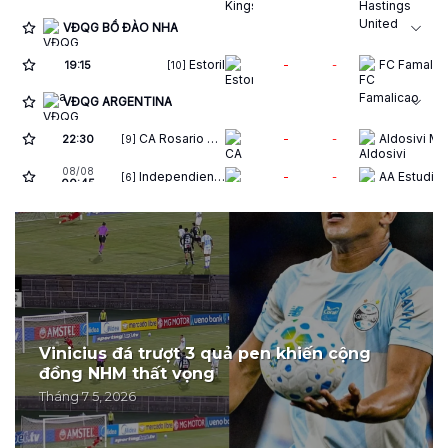
VĐQG BỒ ĐÀO NHA
Estoril
-
FC Famalic
19:15
-
[10]
VĐQG ARGENTINA
CA Rosario Central
-
22:30
-
[9]
08/08
Independiente Rivadavia
-
-
[6]
00:45
HẠNG 2 HÀ LAN
Dordrecht
-
18:00
-
[10]
Emmen
-
Roda JC
18:00
-
[14]
[8]
FC Oss
-
NAC Breda
18:00
-
[16]
Vinicius đá trượt 3 quả pen khiến cộng
VVV Venlo
-
18:00
-
[13]
đồng NHM thất vọng
Tháng 7 5, 2026
Vitesse Arnhem
-
RKC Waalwi
18:00
-
[15]
Loading more...