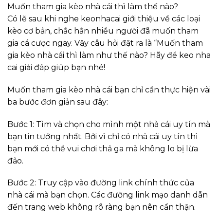
Muốn tham gia kèo nhà cái thì làm thế nào?
Có lẽ sau khi nghe keonhacai giới thiệu về các loại
kèo cơ bản, chắc hẳn nhiều người đã muốn tham
gia cá cược ngay. Vậy câu hỏi đặt ra là “Muốn tham
gia kèo nhà cái thì làm như thế nào? Hãy để keo nha
cai giải đáp giúp bạn nhé!
Muốn tham gia kèo nhà cái bạn chỉ cần thực hiện vài
ba bước đơn giản sau đây:
Bước 1: Tìm và chọn cho mình một nhà cái uy tín mà
bạn tin tưởng nhất. Bởi vì chỉ có nhà cái uy tín thì
bạn mới có thể vui chơi thả ga mà không lo bị lừa
đảo.
Bước 2: Truy cập vào đường link chính thức của
nhà cái mà bạn chọn. Các đường link mạo danh dẫn
đến trang web không rõ ràng bạn nên cẩn thận.