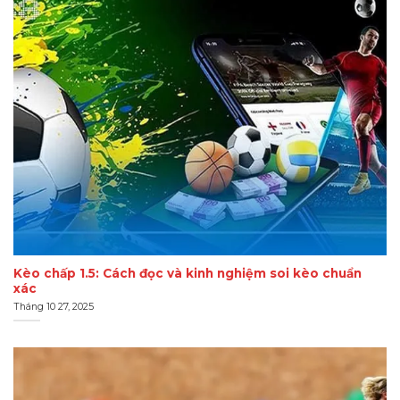
Kèo chấp 1.5: Cách đọc và kinh nghiệm soi kèo chuẩn
xác
Tháng 10 27, 2025