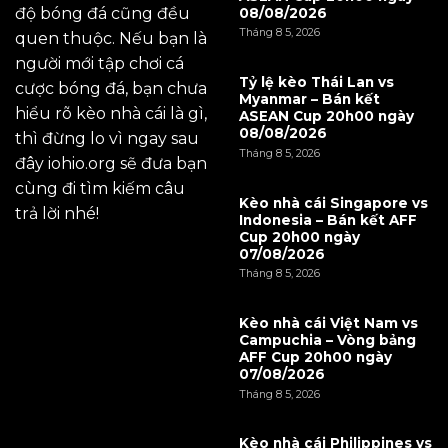
độ bóng đá cũng đều
08/08/2026
Tháng 8 5, 2026
quen thuộc. Nếu bạn là
người mới tập chơi cá
Tỷ lệ kèo Thái Lan vs
cược bóng đá, bạn chưa
Myanmar – Bán kết
hiểu rõ kèo nhà cái là gì,
ASEAN Cup 20h00 ngày
08/08/2026
thì đừng lo vì ngay sau
Tháng 8 5, 2026
đây iohio.org sẽ đưa bạn
cùng đi tìm kiếm câu
Kèo nhà cái Singapore vs
trả lời nhé!
Indonesia – Bán kết AFF
Cup 20h00 ngày
07/08/2026
Tháng 8 5, 2026
Kèo nhà cái Việt Nam vs
Campuchia – Vòng bảng
AFF Cup 20h00 ngày
07/08/2026
Tháng 8 5, 2026
Kèo nhà cái Philippines vs