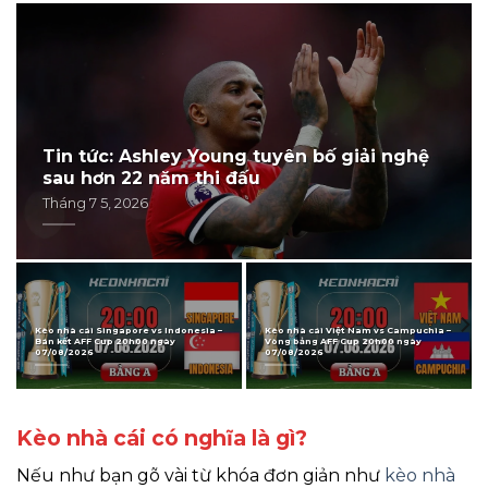
Tin tức: Ashley Young tuyên bố giải nghệ
sau hơn 22 năm thi đấu
Tháng 7 5, 2026
Kèo nhà cái Singapore vs Indonesia –
Kèo nhà cái Việt Nam vs Campuchia –
Bán kết AFF Cup 20h00 ngày
Vòng bảng AFF Cup 20h00 ngày
07/08/2026
07/08/2026
Kèo nhà cái có nghĩa là gì?
Nếu như bạn gõ vài từ khóa đơn giản như
kèo nhà