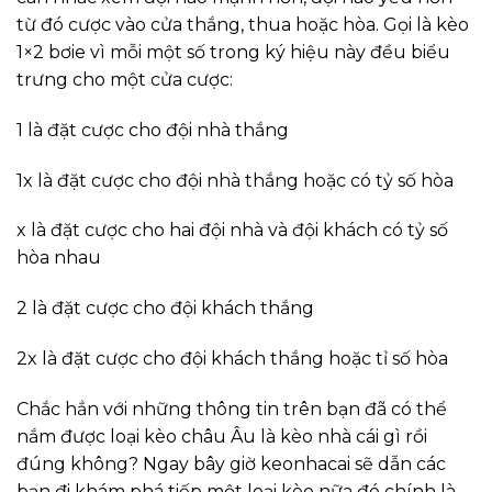
từ đó cược vào cửa thắng, thua hoặc hòa. Gọi là kèo
1×2 bơie vì mỗi một số trong ký hiệu này đều biểu
trưng cho một cửa cược:
1 là đặt cược cho đội nhà thắng
1x là đặt cược cho đội nhà thắng hoặc có tỷ số hòa
x là đặt cược cho hai đội nhà và đội khách có tỷ số
hòa nhau
2 là đặt cược cho đội khách thắng
2x là đặt cược cho đội khách thắng hoặc tỉ số hòa
Chắc hẳn với những thông tin trên bạn đã có thể
nắm được loại kèo châu Âu là kèo nhà cái gì rồi
đúng không? Ngay bây giờ keonhacai sẽ dẫn các
bạn đi khám phá tiếp một loại kèo nữa đó chính là