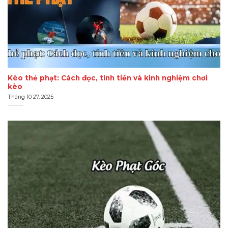
Kèo thẻ phạt: Cách đọc, tính tiền và kinh nghiệm chơi
kèo
Tháng 10 27, 2025