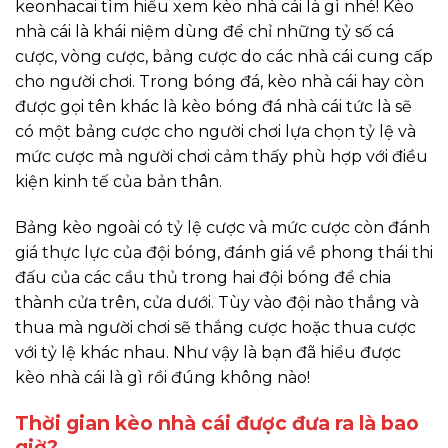
keonhacai tìm hiểu xem kèo nhà cái là gì nhé! Kèo
nhà cái là khái niệm dùng để chỉ những tỷ số cá
cược, vòng cược, bảng cược do các nhà cái cung cấp
cho người chơi. Trong bóng đá, kèo nhà cái hay còn
được gọi tên khác là kèo bóng đá nhà cái tức là sẽ
có một bảng cược cho người chơi lựa chọn tỷ lệ và
mức cược mà người chơi cảm thấy phù hợp với điều
kiện kinh tế của bản thân.
Bảng kèo ngoài có tỷ lệ cược và mức cược còn đánh
giá thực lực của đội bóng, đánh giá về phong thái thi
đấu của các cầu thủ trong hai đội bóng để chia
thành cửa trên, cửa dưới. Tùy vào đội nào thắng và
thua mà người chơi sẽ thắng cược hoặc thua cược
với tỷ lệ khác nhau. Như vậy là bạn đã hiểu được
kèo nhà cái là gì rồi đúng không nào!
Thời gian kèo nhà cái được đưa ra là bao
giờ?