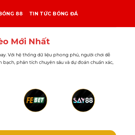
BÓNG 88
TIN TỨC BÓNG ĐÁ
Kèo Mới Nhất
nay. Với hệ thống dữ liệu phong phú, người chơi dễ
h bạch, phân tích chuyên sâu và dự đoán chuẩn xác,