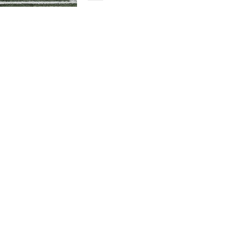
0.85
0.82
0.97
3.25
0.95
0.90
0.90
2.75
0.95
0.82
0.97
2.75
0.92
0.95
0.85
2.50
0.82
1.00
0.80
3.25
0.82
0.95
0.85
3.75
0.85
0.90
0.90
2.00
0.97
1.02
0.77
3.00
0.85
0.90
0.90
3.00