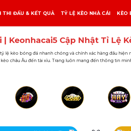
H THI ĐẤU & KẾT QUẢ
TỶ LỆ KÈO NHÀ CÁI
KÈO 
 | Keonhacai5 Cập Nhật Tỉ Lệ 
ật tỷ lệ kèo bóng đá nhanh chóng và chính xác hàng đầu hiện 
 kèo châu Âu đến tài xỉu. Trang luôn mang đến thông tin min