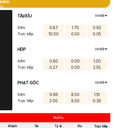
grano
TÀI/XỈU
Vin88
0.87
1.75
0.92
Sớm
10.00
0.50
0.05
Trực tiếp
HDP
Vin88
0.80
0.00
1.00
Sớm
0.27
0.00
2.55
Trực tiếp
PHẠT GÓC
Vin88
0.66
8.50
1.10
Sớm
2.00
8.50
0.36
Trực tiếp
Tài/Xỉu
Trực tiếp
Khách
Tài
Tỷ lệ
Xỉu