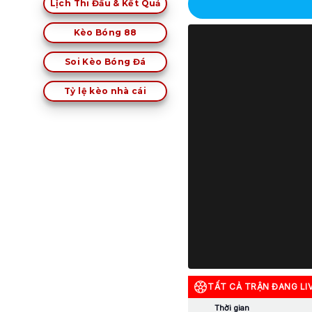
Lịch Thi Đấu & Kết Quả
Kèo Bóng 88
Soi Kèo Bóng Đá
Tỷ lệ kèo nhà cái
TẤT CẢ TRẬN ĐANG LI
Thời gian