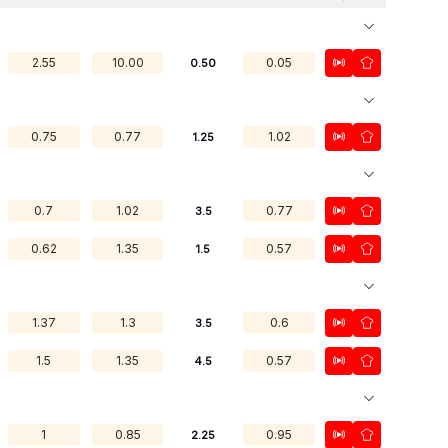
2.55
10.00
0.05
0.50
0.75
0.77
1.02
1.25
0.7
1.02
0.77
3.5
0.62
1.35
0.57
1.5
1.37
1.3
0.6
3.5
1.5
1.35
0.57
4.5
1
0.85
0.95
2.25