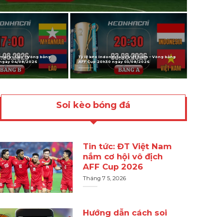
0.97
0.95
0.85
2.75
Tài/Xỉu
mar vs Lào – Vòng bảng
Tỷ lệ kèo Indonesia vs Việt Nam – Vòng bảng
ngày 04/08/2026
AFF Cup 20h30 ngày 03/08/2026
0.95
0.90
0.90
2.75
1.05
0.80
1.00
2.50
Soi kèo bóng đá
1.02
1.02
0.77
2.50
0.82
0.95
0.85
2.75
Tin tức: ĐT Việt Nam
0.95
0.80
1.00
3.00
nắm cơ hội vô địch
AFF Cup 2026
0.87
0.85
0.95
2.25
Tháng 7 5, 2026
0.95
0.85
0.95
2.50
0.87
0.90
0.90
2.50
Hướng dẫn cách soi