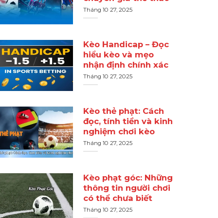
Tháng 10 27, 2025
Kèo Handicap – Đọc
hiểu kèo và mẹo
nhận định chính xác
Tháng 10 27, 2025
Kèo thẻ phạt: Cách
đọc, tính tiền và kinh
nghiệm chơi kèo
Tháng 10 27, 2025
Kèo phạt góc: Những
thông tin người chơi
có thể chưa biết
Tháng 10 27, 2025