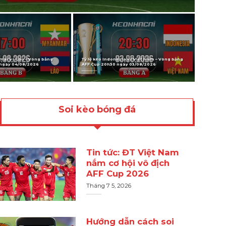
0.85
0.95
0.85
2.25
0.80
0.97
0.82
2.50
mar vs Lào – Vòng bảng
Tỷ lệ kèo Indonesia vs Việt Nam – Vòng bảng
ngày 04/08/2026
AFF Cup 20h30 ngày 03/08/2026
0.77
0.87
0.92
2.25
Soi kèo bóng đá
0.90
0.85
0.95
2.00
Tin tức: ĐT Việt Nam
nắm cơ hội vô địch
AFF Cup 2026
Tháng 7 5, 2026
Hướng dẫn cách soi