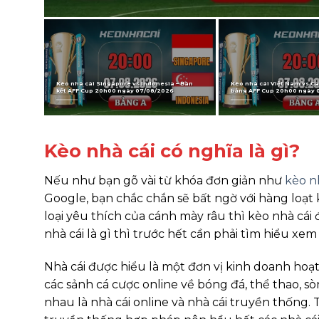
BRAZIL SERIE B
Operario Ferrovia
22:30
[3]
23:30
[16]
Kèo nhà cái Singapore vs Indonesia – Bán
Kèo nhà cái Việt Nam vs C
VĐQG COSTA RICA
kết AFF Cup 20h00 ngày 07/08/2026
bảng AFF Cup 20h00 ngày 
08/08
CS Carta
[4]
02:00
VĐQG GUATEMALA
Kèo nhà cái có nghĩa là gì?
08/08
Malac
[10]
02:00
Nếu như bạn gõ vài từ khóa đơn giản như
kèo n
Google, bạn chắc chắn sẽ bất ngờ với hàng loạt 
loại yêu thích của cánh mày râu thì kèo nhà cái
nhà cái là gì thì trước hết cần phải tìm hiểu xem n
Nhà cái được hiểu là một đơn vị kinh doanh hoạ
các sảnh cá cược online về bóng đá, thể thao, sò
nhau là nhà cái online và nhà cái truyền thống.