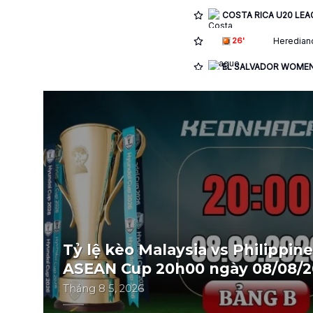
COSTA RICA U20 LEA
Heredian
26'
EL SALVADOR WOMEN'
26'
BRA LP
26'
CÁC TRẬN SẮP DIỄN R
VĐQG ARGENTINA
CA Rosario Cen
22:30
[9]
08/08
Independiente Ri
[6]
Tỷ lệ kèo Malaysia vs Philippine
00:45
ASEAN Cup 20h00 ngày 08/08/
VĐQG URUGUAY
Tháng 8 5, 2026
Cerro 
22:00
[12]