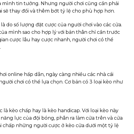
à mình tin tưởng. Nhưng người chơi cũng cần phải
i sẽ thay đổi và thêm bớt tỷ lệ cho phù hợp hơn.
là do số lượng đặt cược của người chơi vào các cửa.
của mình sao cho hợp lý với bản thân chỉ cần trước
 gian cược lâu hay cược nhanh, người chơi có thể
.
hơi online hấp dẫn, ngày càng nhiều các nhà cái
gười chơi có thể lựa chọn. Cơ bản có 3 loại kèo như
 là kèo chấp hay là kèo handicap. Với loại kèo này
 năng lực của đội bóng, phân ra làm cửa trên và cửa
ải chấp những người cược ở kèo cửa dưới một tỷ lệ