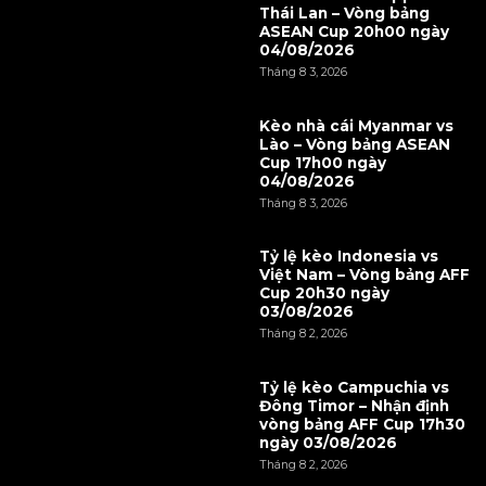
Thái Lan – Vòng bảng
ASEAN Cup 20h00 ngày
04/08/2026
Tháng 8 3, 2026
Kèo nhà cái Myanmar vs
Lào – Vòng bảng ASEAN
Cup 17h00 ngày
04/08/2026
Tháng 8 3, 2026
Tỷ lệ kèo Indonesia vs
Việt Nam – Vòng bảng AFF
Cup 20h30 ngày
03/08/2026
Tháng 8 2, 2026
Tỷ lệ kèo Campuchia vs
Đông Timor – Nhận định
vòng bảng AFF Cup 17h30
ngày 03/08/2026
Tháng 8 2, 2026