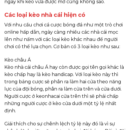
ngay khi kèo vừa được mở cũng không sao.
Các loại kèo nhà cái hiện có
Với nhu cầu chơi cá cược bóng đá như một trò chơi
online hấp dẫn, ngày càng nhiều các nhà cái mọc
lên như nấm với các loại kèo khác nhau để người
chơi có thể lựa chọn. Cơ bản có 3 loại kèo như sau:
Kèo châu Á
Kèo nhà cái châu Á hay còn được gọi tên gọi khác là
kèo chấp hay là kèo handicap. Với loại kèo này thì
trong bảng cược sẽ phân ra làm hai cửa theo năng
lực của đội bóng, phân ra làm cửa trên và cửa dưới.
Người cược ở keonhacai cửa trên thì sẽ phải chấp
những người cược ở kèo cửa dưới một tỷ lệ nhất
định.
Giải thích cho sự chênh lệch tỷ lệ này đó là vì sự