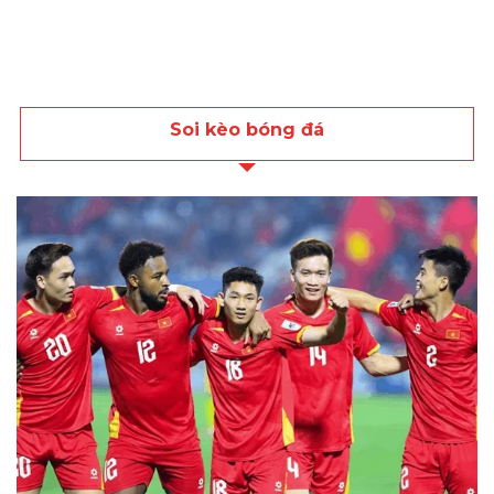
kuwin
Soi kèo bóng đá