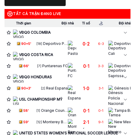
TẤT CẢ TRẬN ĐANG LIVE
Thời gian
Đội nhà
Tỉ số
Đội khách
VĐQG COLOMBIA
0
2
Deportivo Pasto
-
Deportivo C
90+5'
6
-
3
[18]
VĐQG COSTA RICA
0
1
Puntarenas FC
-
66'
3
-
3
[7]
VĐQG HONDURAS
1
0
Real Espana
-
90+3'
3
-
1
[2]
USL CHAMPIONSHIP MỸ
0
1
Orange County SC
-
58'
0
-
1
[1]
2
1
Monterey Bay FC
-
59'
9
-
1
[12]
UNITED STATES WOMEN'S NATIONAL SOCCER LEAGUE