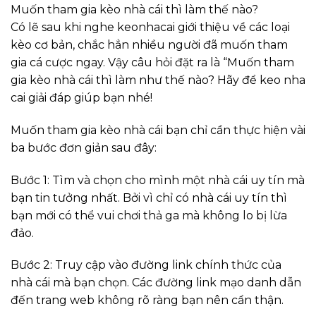
Muốn tham gia kèo nhà cái thì làm thế nào?
Có lẽ sau khi nghe keonhacai giới thiệu về các loại
kèo cơ bản, chắc hẳn nhiều người đã muốn tham
gia cá cược ngay. Vậy câu hỏi đặt ra là “Muốn tham
gia kèo nhà cái thì làm như thế nào? Hãy để keo nha
cai giải đáp giúp bạn nhé!
Muốn tham gia kèo nhà cái bạn chỉ cần thực hiện vài
ba bước đơn giản sau đây:
Bước 1: Tìm và chọn cho mình một nhà cái uy tín mà
bạn tin tưởng nhất. Bởi vì chỉ có nhà cái uy tín thì
bạn mới có thể vui chơi thả ga mà không lo bị lừa
đảo.
Bước 2: Truy cập vào đường link chính thức của
nhà cái mà bạn chọn. Các đường link mạo danh dẫn
đến trang web không rõ ràng bạn nên cẩn thận.