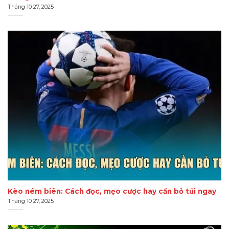
Tháng 10 27, 2025
Kèo ném biên: Cách đọc, mẹo cược hay cần bỏ túi ngay
Tháng 10 27, 2025