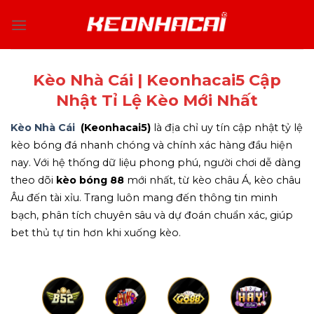
Bỏ
qua
nội
dung
Kèo Nhà Cái | Keonhacai5 Cập
Nhật Tỉ Lệ Kèo Mới Nhất
Kèo Nhà Cái
(Keonhacai5)
là địa chỉ uy tín cập nhật tỷ lệ
kèo bóng đá nhanh chóng và chính xác hàng đầu hiện
nay. Với hệ thống dữ liệu phong phú, người chơi dễ dàng
theo dõi
kèo bóng 88
mới nhất, từ kèo châu Á, kèo châu
Âu đến tài xỉu. Trang luôn mang đến thông tin minh
bạch, phân tích chuyên sâu và dự đoán chuẩn xác, giúp
bet thủ tự tin hơn khi xuống kèo.