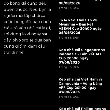
độ bóng đá cũng đều
08/08/2026
Tháng 8 5, 2026
quen thuộc. Nếu bạn là
người mới tập chơi cá
Tỷ lệ kèo Thái Lan vs
cược bóng đá, bạn chưa
Myanmar – Bán kết
hiểu rõ kèo nhà cái là gì,
ASEAN Cup 20h00 ngày
08/08/2026
thì đừng lo vì ngay sau
Tháng 8 5, 2026
đây iohio.org sẽ đưa bạn
cùng đi tìm kiếm câu
Kèo nhà cái Singapore vs
trả lời nhé!
Indonesia – Bán kết AFF
Cup 20h00 ngày
07/08/2026
Tháng 8 5, 2026
Kèo nhà cái Việt Nam vs
Campuchia – Vòng bảng
AFF Cup 20h00 ngày
07/08/2026
Tháng 8 5, 2026
Kèo nhà cái Philippines vs