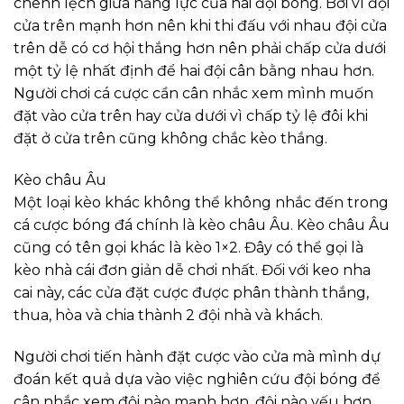
chênh lệch giữa năng lực của hai đội bóng. Bởi vì đội
cửa trên mạnh hơn nên khi thi đấu với nhau đội cửa
trên dễ có cơ hội thắng hơn nên phải chấp cửa dưới
một tỷ lệ nhất định để hai đội cân bằng nhau hơn.
Người chơi cá cược cần cân nhắc xem mình muốn
đặt vào cửa trên hay cửa dưới vì chấp tỷ lệ đôi khi
đặt ở cửa trên cũng không chắc kèo thắng.
Kèo châu Âu
Một loại kèo khác không thể không nhắc đến trong
cá cược bóng đá chính là kèo châu Âu. Kèo châu Âu
cũng có tên gọi khác là kèo 1×2. Đây có thể gọi là
kèo nhà cái đơn giản dễ chơi nhất. Đối với keo nha
cai này, các cửa đặt cược được phân thành thắng,
thua, hòa và chia thành 2 đội nhà và khách.
Người chơi tiến hành đặt cược vào cửa mà mình dự
đoán kết quả dựa vào việc nghiên cứu đội bóng để
cân nhắc xem đội nào mạnh hơn, đội nào yếu hơn