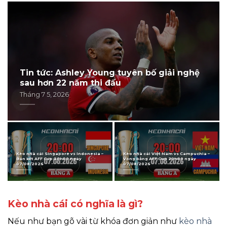
EL SALVADOR WOMEN'S PRIMERA DIVISION
0
1
CD Cacahuatique (W)
-
H2
4
-
1
BRA LP
1
2
San Francisco Reserves
-
H2
0
-
3
Tin tức: Ashley Young tuyên bố giải nghệ
sau hơn 22 năm thi đấu
CÁC TRẬN SẮP DIỄN RA
Tháng 7 5, 2026
VĐQG ARGENTINA
CA Rosario Central
-
22:30
-
[9]
08/08
Independiente Rivadavia
-
-
[6]
00:45
Kèo nhà cái Singapore vs Indonesia –
Kèo nhà cái Việt Nam vs Campuchia –
Bán kết AFF Cup 20h00 ngày
Vòng bảng AFF Cup 20h00 ngày
BRAZIL SERIE B
07/08/2026
07/08/2026
Operario Ferroviario PR
-
Sao Berna
22:30
-
[3]
Ceara
-
Ponte Pret
23:30
-
[16]
Kèo nhà cái có nghĩa là gì?
VĐQG COSTA RICA
Nếu như bạn gõ vài từ khóa đơn giản như
kèo nhà