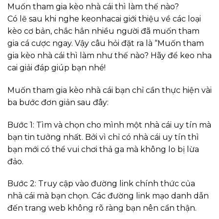
Muốn tham gia kèo nhà cái thì làm thế nào?
Có lẽ sau khi nghe keonhacai giới thiệu về các loại
kèo cơ bản, chắc hẳn nhiều người đã muốn tham
gia cá cược ngay. Vậy câu hỏi đặt ra là “Muốn tham
gia kèo nhà cái thì làm như thế nào? Hãy để keo nha
cai giải đáp giúp bạn nhé!
Muốn tham gia kèo nhà cái bạn chỉ cần thực hiện vài
ba bước đơn giản sau đây:
Bước 1: Tìm và chọn cho mình một nhà cái uy tín mà
bạn tin tưởng nhất. Bởi vì chỉ có nhà cái uy tín thì
bạn mới có thể vui chơi thả ga mà không lo bị lừa
đảo.
Bước 2: Truy cập vào đường link chính thức của
nhà cái mà bạn chọn. Các đường link mạo danh dẫn
đến trang web không rõ ràng bạn nên cẩn thận.