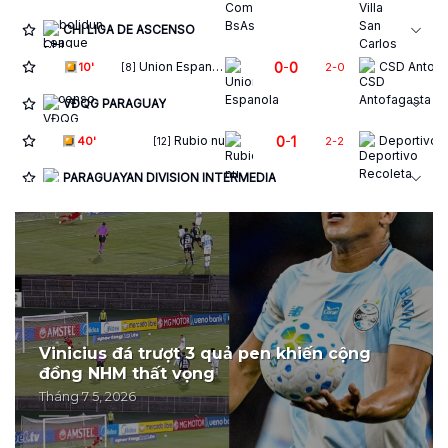
CHI LIGA DE ASCENSO
0
0
Union Espanola
-
10'
2
-
0
[8]
VĐQG PARAGUAY
0
1
Rubio nu
-
40'
2
-
2
[12]
PARAGUAYAN DIVISION INTERMEDIA
0
1
12 de Junio VH
-
10'
0
-
0
[1]
PERUVIAN LIGA 1
2
1
Comerciantes Unidos
-
Cusco FC
90+4'
1
-
1
[15]
[
BRAZILIAN CAMPEONATO PAULISTA YOUTH
Vinicius đá trượt 3 quả pen khiến cộng
0
0
Tanabi SP Youth
-
Palmeiras Y
10'
0
-
0
đồng NHM thất vọng
Tháng 7 5, 2026
COSTA RICA U20 LEAGUE
0
1
Herediano U20
-
Alajuelens
H2
4
-
4