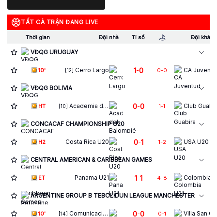
TẤT CẢ TRẬN ĐANG LIVE
Thời gian
Đội nhà
Tỉ số
Đội khách
VĐQG URUGUAY
1
0
Cerro Largo
-
CA Juvent
10'
0
-
0
[12]
VĐQG BOLIVIA
0
0
Academia del Balompié Boliviano
-
Club Guabi
HT
1
-
1
[10]
CONCACAF CHAMPIONSHIP U20
0
1
Costa Rica U20
-
USA U20
H2
1
-
2
CENTRAL AMERICAN & CARIBBEAN GAMES
1
1
Panama U21
-
Colombia U
ET
4
-
8
ARGENTINE GROUP B TEBOLIDUN LEAGUE MANCHESTER
0
0
Comunicaciones BsAs
-
10'
0
-
1
[14]