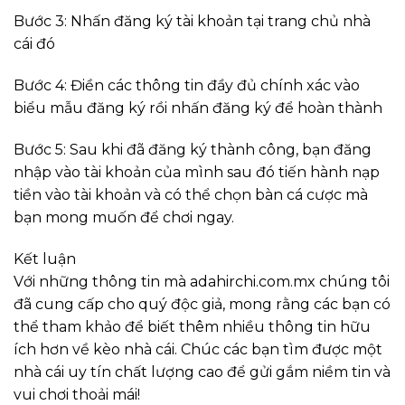
Bước 3: Nhấn đăng ký tài khoản tại trang chủ nhà
cái đó
Bước 4: Điền các thông tin đầy đủ chính xác vào
biểu mẫu đăng ký rồi nhấn đăng ký để hoàn thành
Bước 5: Sau khi đã đăng ký thành công, bạn đăng
nhập vào tài khoản của mình sau đó tiến hành nạp
tiền vào tài khoản và có thể chọn bàn cá cược mà
bạn mong muốn để chơi ngay.
Kết luận
Với những thông tin mà adahirchi.com.mx chúng tôi
đã cung cấp cho quý độc giả, mong rằng các bạn có
thể tham khảo để biết thêm nhiều thông tin hữu
ích hơn về kèo nhà cái. Chúc các bạn tìm được một
nhà cái uy tín chất lượng cao để gửi gắm niềm tin và
vui chơi thoải mái!