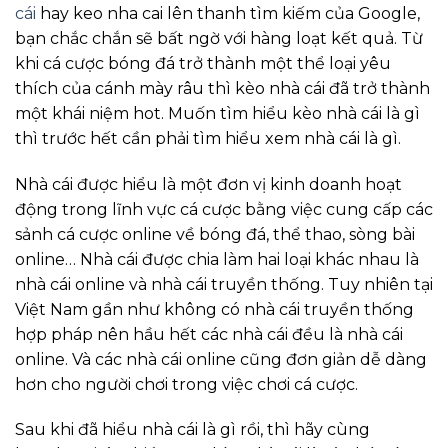
cái
hay keo nha cai lên thanh tìm kiếm của Google,
08/08
CS Cartagines
-
Sporting F
-
[4]
02:00
bạn chắc chắn sẽ bất ngờ với hàng loạt kết quả. Từ
VĐQG GUATEMALA
khi cá cược bóng đá trở thành một thể loại yêu
thích của cánh mày râu thì kèo nhà cái đã trở thành
08/08
Malacateco
-
Xelaju MC
-
[10]
[
02:00
một khái niệm hot. Muốn tìm hiểu kèo nhà cái là gì
VĐQG BOLIVIA
thì trước hết cần phải tìm hiểu xem nhà cái là gì.
Real Tomayapo
-
Real Oruro
23:30
-
[16]
Nhà cái được hiểu là một đơn vị kinh doanh hoạt
động trong lĩnh vực cá cược bằng việc cung cấp các
Loading more...
sảnh cá cược online về bóng đá, thể thao, sòng bài
online… Nhà cái được chia làm hai loại khác nhau là
nhà cái online và nhà cái truyền thống. Tuy nhiên tại
Việt Nam gần như không có nhà cái truyền thống
hợp pháp nên hầu hết các nhà cái đều là nhà cái
online. Và các nhà cái online cũng đơn giản dễ dàng
hơn cho người chơi trong việc chơi cá cược.
Sau khi đã hiểu nhà cái là gì rồi, thì hãy cùng