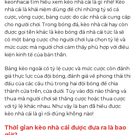
keonhacai tìm hiểu xem kèo nhà cái là gì nhé! Kèo
nhà cái là khái niệm dùng để chỉ những tỷ số cá
cược, vòng cược, bảng cược do các nhà cái cung cấp
cho người chơi. Trong bóng đá, kèo nhà cái hay còn
được gọi tên khác là kèo bóng đá nhà cái tức là sẽ
có một bảng cược cho người chơi lựa chọn tỷ lệ và
mức cược mà người chơi cảm thấy phù hợp với điều
kiện kinh tế của bản thân.
Bảng kèo ngoài có tỷ lệ cược và mức cược còn đánh
giá thực lực của đội bóng, đánh giá về phong thái thi
đấu của các cầu thủ trong hai đội bóng để chia
thành cửa trên, cửa dưới. Tùy vào đội nào thắng và
thua mà người chơi sẽ thắng cược hoặc thua cược
với tỷ lệ khác nhau. Như vậy là bạn đã hiểu được
kèo nhà cái là gì rồi đúng không nào!
Thời gian kèo nhà cái được đưa ra là bao
giờ?