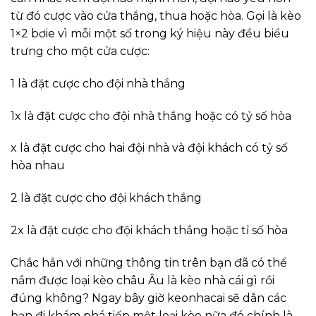
từ đó cược vào cửa thắng, thua hoặc hòa. Gọi là kèo
1×2 bơie vì mỗi một số trong ký hiệu này đều biểu
trưng cho một cửa cược:
1 là đặt cược cho đội nhà thắng
1x là đặt cược cho đội nhà thắng hoặc có tỷ số hòa
x là đặt cược cho hai đội nhà và đội khách có tỷ số
hòa nhau
2 là đặt cược cho đội khách thắng
2x là đặt cược cho đội khách thắng hoặc tỉ số hòa
Chắc hẳn với những thông tin trên bạn đã có thể
nắm được loại kèo châu Âu là kèo nhà cái gì rồi
đúng không? Ngay bây giờ keonhacai sẽ dẫn các
bạn đi khám phá tiếp một loại kèo nữa đó chính là