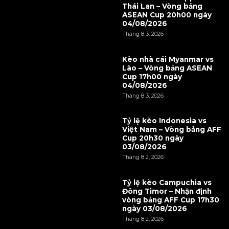
Thái Lan – Vòng bảng
ASEAN Cup 20h00 ngày
04/08/2026
Tháng 8 3, 2026
Kèo nhà cái Myanmar vs
Lào – Vòng bảng ASEAN
Cup 17h00 ngày
04/08/2026
Tháng 8 3, 2026
Tỷ lệ kèo Indonesia vs
Việt Nam – Vòng bảng AFF
Cup 20h30 ngày
03/08/2026
Tháng 8 2, 2026
Tỷ lệ kèo Campuchia vs
Đông Timor – Nhận định
vòng bảng AFF Cup 17h30
ngày 03/08/2026
Tháng 8 2, 2026