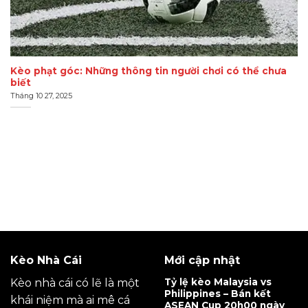
Kèo phạt góc: Những thông tin người chơi có thể chưa
biết
Tháng 10 27, 2025
Kèo Nhà Cái
Mới cập nhật
Tỷ lệ kèo Malaysia vs
Kèo nhà cái có lẽ là một
Philippines – Bán kết
khái niệm mà ai mê cá
ASEAN Cup 20h00 ngày