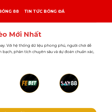
BÓNG 88
TIN TỨC BÓNG ĐÁ
Kèo Mới Nhất
nay. Với hệ thống dữ liệu phong phú, người chơi dễ
h bạch, phân tích chuyên sâu và dự đoán chuẩn xác,