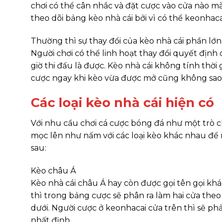
chơi có thể cân nhắc và đặt cược vào cửa nào m
34'
theo dõi bảng kèo nhà cái bởi vì có thể keonhaca
AUSTRALIA TSAMANI
Thường thì sự thay đổi của kèo nhà cái phần lớn 
49'
Người chơi có thể linh hoạt thay đổi quyết định 
giờ thi đấu là được. Kèo nhà cái không tính thời
Olympia Wa
HT
cược ngay khi kèo vừa được mở cũng không sao
NATIONAL PREMIER L
Các loại kèo nhà cái hiện có
89'
Với nhu cầu chơi cá cược bóng đá như một trò c
BHUTAN PREMIER LE
mọc lên như nấm với các loại kèo khác nhau để n
Tsir
57'
sau:
AUSTRALIA DARWIN 
Kèo châu Á
Helle
19'
Kèo nhà cái châu Á hay còn được gọi tên gọi khác
thì trong bảng cược sẽ phân ra làm hai cửa theo
AUSTRALIA NEW SOU
dưới. Người cược ở keonhacai cửa trên thì sẽ ph
57'
nhất định.