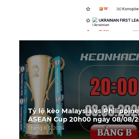
Konopliev Y
19'
[6]
UKRAINIAN FIRST LE
60'
[8]
JAPANESE WE LEAGU
Yokohama F. M
HT
[1]
Gamba 
45+4'
[3]
KOREAN WK LEAGUE
Incheon Hyundai Steel Red An
60'
[6]
Suwon FC W
45+34'
[1]
Tỷ lệ kèo Malaysia vs Philippine
Hwacheon KSP
HT
[2]
ASEAN Cup 20h00 ngày 08/08/
SOUTH AUSTRALIAN 
Tháng 8 5, 2026
Adelaide Cit
57'
[1]