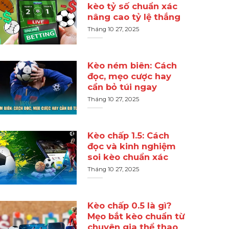
kèo tỷ số chuẩn xác
nâng cao tỷ lệ thắng
Tháng 10 27, 2025
0.9
0.85
0.85
5.5
Kèo ném biên: Cách
0.95
0.87
0.92
3.50
đọc, mẹo cược hay
cần bỏ túi ngay
0.95
0.9
0.9
5
Tháng 10 27, 2025
1.15
1.02
0.77
2
Kèo chấp 1.5: Cách
đọc và kinh nghiệm
0.95
0.85
0.95
5.25
soi kèo chuẩn xác
Tháng 10 27, 2025
2.3
3.5
0.19
2.5
Kèo chấp 0.5 là gì?
1.42
1.85
0.4
2.5
Mẹo bắt kèo chuẩn từ
-
-
-
-
chuyên gia thể thao