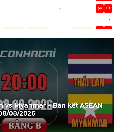
-
-
-
-
0.67
1
0.7
1
0.9
0.92
0.87
4.25
0.87
0.82
0.97
3.5
-
-
-
-
-
-
-
-
an vs Myanmar – Bán kết ASEAN
-
-
-
-
[3]
08/08/2026
0.72
1.07
0.72
1.25