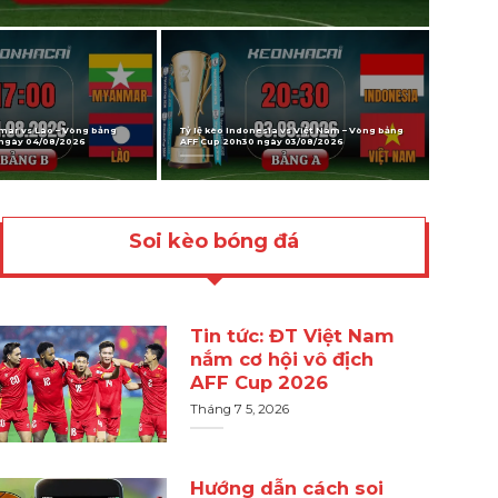
0.95
0.92
0.87
2.25
0.9
0.95
0.85
4
mar vs Lào – Vòng bảng
Tỷ lệ kèo Indonesia vs Việt Nam – Vòng bảng
ngày 04/08/2026
AFF Cup 20h30 ngày 03/08/2026
0.92
0.8
1
3.5
Soi kèo bóng đá
0.9
0.85
0.95
4
1.42
2.55
0.27
4.5
Tin tức: ĐT Việt Nam
nắm cơ hội vô địch
0.87
1.85
0.4
1.5
AFF Cup 2026
1.4
1.2
0.65
2.5
Tháng 7 5, 2026
Hướng dẫn cách soi
0.87
0.8
1
3