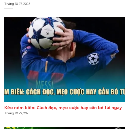
Tháng 10 27, 2025
Kèo ném biên: Cách đọc, mẹo cược hay cần bỏ túi ngay
Tháng 10 27, 2025