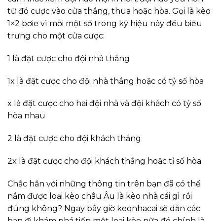
từ đó cược vào cửa thắng, thua hoặc hòa. Gọi là kèo
VĐQG BỒ ĐÀO NHA
1×2 bơie vì mỗi một số trong ký hiệu này đều biểu
FC Porto
-
Alverca
17:00
-
[7]
[12]
trưng cho một cửa cược:
Benfica
-
Viseu
19:30
-
[8]
[16]
1 là đặt cược cho đội nhà thắng
Gil Vicente
-
Rio Ave
19:30
-
[10]
[13]
1x là đặt cược cho đội nhà thắng hoặc có tỷ số hòa
Moreirense
-
19:30
-
[11]
x là đặt cược cho hai đội nhà và đội khách có tỷ số
VĐQG ARGENTINA
hòa nhau
CA San Lorenzo
-
CA Huraca
18:00
-
[13]
2 là đặt cược cho đội khách thắng
Defensa Y Justicia
-
20:45
-
[9]
2x là đặt cược cho đội khách thắng hoặc tỉ số hòa
Gimnasia La Plata
-
20:45
-
[6]
Argentinos Juniors
-
23:15
-
[1]
Chắc hẳn với những thông tin trên bạn đã có thể
nắm được loại kèo châu Âu là kèo nhà cái gì rồi
HẠNG 2 HÀ LAN
đúng không? Ngay bây giờ keonhacai sẽ dẫn các
MVV Maastricht
-
14:45
-
[16]
bạn đi khám phá tiếp một loại kèo nữa đó chính là