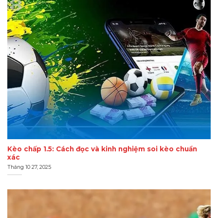
Kèo chấp 1.5: Cách đọc và kinh nghiệm soi kèo chuẩn
xác
Tháng 10 27, 2025