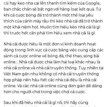
cái
hay keo nha cai lên thanh tìm kiếm của Google,
1
0
Tokyo Verdy
-
81'
3
-
4
[11]
bạn chắc chắn sẽ bất ngờ với hàng loạt kết quả. Từ
khi cá cược bóng đá trở thành một thể loại yêu
2
0
V-Varen Nagasaki
-
Kyoto San
43'
2
-
2
[9]
thích của cánh mày râu thì kèo nhà cái đã trở thành
JAPANESE J3 LEAGUE
một khái niệm hot. Muốn tìm hiểu kèo nhà cái là gì
thì trước hết cần phải tìm hiểu xem nhà cái là gì.
1
1
Fukushima United FC
-
82'
6
-
7
[12]
0
0
Reilac Shiga FC
-
FC Gifu
HT
0
-
1
[18]
[9]
Nhà cái được hiểu là một đơn vị kinh doanh hoạt
động trong lĩnh vực cá cược bằng việc cung cấp các
1
0
Ehime FC
-
Nara Club
43'
3
-
0
[10]
[1
sảnh cá cược online về bóng đá, thể thao, sòng bài
HUNGARY NEMZETI BAJNOKSUG III
online… Nhà cái được chia làm hai loại khác nhau là
nhà cái online và nhà cái truyền thống. Tuy nhiên tại
0
4
Puskas Akademia II
-
Tatabanya
79'
2
-
5
Việt Nam gần như không có nhà cái truyền thống
2
3
Kispest Honved II
-
FC Szeged I
88'
8
-
6
hợp pháp nên hầu hết các nhà cái đều là nhà cái
online. Và các nhà cái online cũng đơn giản dễ dàng
2
2
Kisvarda FC II
-
Diosgyori V
89'
2
-
7
hơn cho người chơi trong việc chơi cá cược.
POLAND LIGA 3
Sau khi đã hiểu nhà cái là gì rồi, thì hãy cùng
2
4
-
Wislok Wis
81'
4
-
7