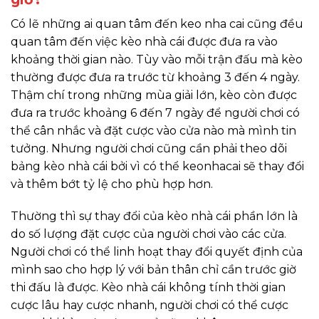
2
0
Rebel Kyiv
-
Có lẽ những ai quan tâm đến keo nha cai cũng đều
13'
0
-
0
[2]
quan tâm đến việc kèo nhà cái được đưa ra vào
GERMAN BUNDESLIGA 5
khoảng thời gian nào. Tùy vào mỗi trận đấu mà kèo
0
6
ESC Geestemunde
-
Blumenthal
80'
0
-
0
thường được đưa ra trước từ khoảng 3 đến 4 ngày.
Thậm chí trong những mùa giải lớn, kèo còn được
INDIAN DURAND CUP
đưa ra trước khoảng 6 đến 7 ngày để người chơi có
0
0
Trau FC
-
Indian Navy
13'
0
-
3
thể cân nhắc và đặt cược vào cửa nào mà mình tin
tưởng. Nhưng người chơi cũng cần phải theo dõi
MYANMAR U20 LEAGUE
bảng kèo nhà cái bởi vì có thể keonhacai sẽ thay đổi
4
1
Falcon FC U20
-
85'
4
-
1
và thêm bớt tỷ lệ cho phù hợp hơn.
PORTUGUESE LIGA 3
Thường thì sự thay đổi của kèo nhà cái phần lớn là
1
0
do số lượng đặt cược của người chơi vào các cửa.
AD Marco 09
-
Pacos de Fe
43'
2
-
2
[8]
Người chơi có thể linh hoạt thay đổi quyết định của
MML W
mình sao cho hợp lý với bản thân chỉ cần trước giờ
1
0
Myawady FC Women
-
Zwekapin F
84'
thi đấu là được. Kèo nhà cái không tính thời gian
7
-
2
cược lâu hay cược nhanh, người chơi có thể cược
3
0
Ayeyawady Utd (W)
-
54'
3
-
1