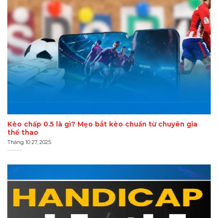
Kèo chấp 0.5 là gì? Mẹo bắt kèo chuẩn từ chuyên gia
thể thao
Tháng 10 27, 2025