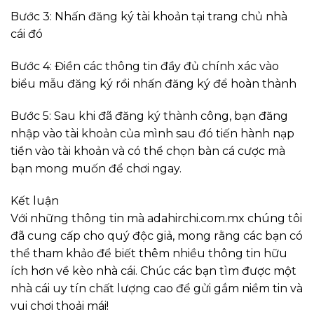
Bước 3: Nhấn đăng ký tài khoản tại trang chủ nhà
cái đó
Bước 4: Điền các thông tin đầy đủ chính xác vào
biểu mẫu đăng ký rồi nhấn đăng ký để hoàn thành
Bước 5: Sau khi đã đăng ký thành công, bạn đăng
nhập vào tài khoản của mình sau đó tiến hành nạp
tiền vào tài khoản và có thể chọn bàn cá cược mà
bạn mong muốn để chơi ngay.
Kết luận
Với những thông tin mà adahirchi.com.mx chúng tôi
đã cung cấp cho quý độc giả, mong rằng các bạn có
thể tham khảo để biết thêm nhiều thông tin hữu
ích hơn về kèo nhà cái. Chúc các bạn tìm được một
nhà cái uy tín chất lượng cao để gửi gắm niềm tin và
vui chơi thoải mái!