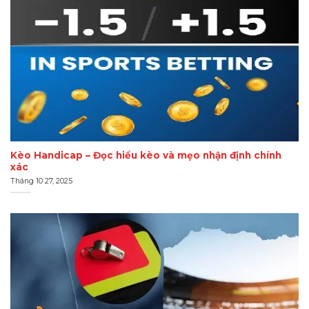
Kèo Handicap – Đọc hiểu kèo và mẹo nhận định chính
xác
Tháng 10 27, 2025