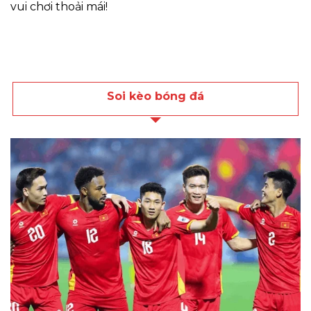
vui chơi thoải mái!
kuwin
Soi kèo bóng đá