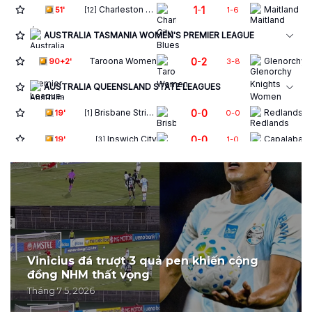
1
1
Charleston City Blues
-
Maitland
51'
1
-
6
[12]
[5]
AUSTRALIA TASMANIA WOMEN'S PREMIER LEAGUE
0
2
Taroona Women
-
90+2'
3
-
8
AUSTRALIA QUEENSLAND STATE LEAGUES
0
0
Brisbane Strikers
-
19'
0
-
0
[1]
0
0
Ipswich City
-
19'
1
-
0
[3]
2
0
Caboolture FC
-
19'
1
-
1
[6]
0
0
Logan Lightning
-
19'
0
-
0
[9]
0
0
Sunshine Coast Wanderers FC
-
19'
1
-
1
[4]
0
0
North Star
-
Robina Cit
19'
1
-
0
[10]
Vinicius đá trượt 3 quả pen khiến cộng
AUSTRALIA CAPITAL TERRITORY WOMEN'S LEAGUE
đồng NHM thất vọng
Tháng 7 5, 2026
1
0
Canberra Olympic Women
-
88'
6
-
2