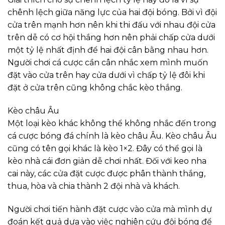
chênh lệch giữa năng lực của hai đội bóng. Bởi vì đội
cửa trên mạnh hơn nên khi thi đấu với nhau đội cửa
trên dễ có cơ hội thắng hơn nên phải chấp cửa dưới
một tỷ lệ nhất định để hai đội cân bằng nhau hơn.
Người chơi cá cược cần cân nhắc xem mình muốn
đặt vào cửa trên hay cửa dưới vì chấp tỷ lệ đôi khi
đặt ở cửa trên cũng không chắc kèo thắng.
Kèo châu Âu
Một loại kèo khác không thể không nhắc đến trong
cá cược bóng đá chính là kèo châu Âu. Kèo châu Âu
cũng có tên gọi khác là kèo 1×2. Đây có thể gọi là
kèo nhà cái đơn giản dễ chơi nhất. Đối với keo nha
cai này, các cửa đặt cược được phân thành thắng,
thua, hòa và chia thành 2 đội nhà và khách.
Người chơi tiến hành đặt cược vào cửa mà mình dự
đoán kết quả dựa vào việc nghiên cứu đội bóng để