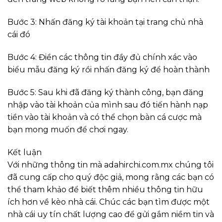
Bước 3: Nhấn đăng ký tài khoản tại trang chủ nhà
cái đó
Bước 4: Điền các thông tin đầy đủ chính xác vào
biểu mẫu đăng ký rồi nhấn đăng ký để hoàn thành
Bước 5: Sau khi đã đăng ký thành công, bạn đăng
nhập vào tài khoản của mình sau đó tiến hành nạp
tiền vào tài khoản và có thể chọn bàn cá cược mà
bạn mong muốn để chơi ngay.
Kết luận
Với những thông tin mà adahirchi.com.mx chúng tôi
đã cung cấp cho quý độc giả, mong rằng các bạn có
thể tham khảo để biết thêm nhiều thông tin hữu
ích hơn về kèo nhà cái. Chúc các bạn tìm được một
nhà cái uy tín chất lượng cao để gửi gắm niềm tin và