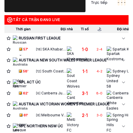
Trực tiếp
-
-
-
TẤT CẢ TRẬN ĐANG LIVE
Thời gian
Đội nhà
Tỉ số
Đội khách
RUSSIAN FIRST LEAGUE
1
0
SKA Khabarovsk
-
57'
2
-
4
[18]
AUSTRALIA NEW SOUTH WALES PREMIER LEAGUE
1
1
South Coast Wolves
-
58'
4
-
2
[12]
NPL ACT ÚC
3
1
Canberra Juventus
-
62'
8
-
0
[6]
AUSTRALIA VICTORIAN WOMEN'S PREMIER LEAGUE
2
1
Melbourne Victory FC Youth(W)
-
61'
3
-
0
[8]
NPL NORTHERN NSW ÚC