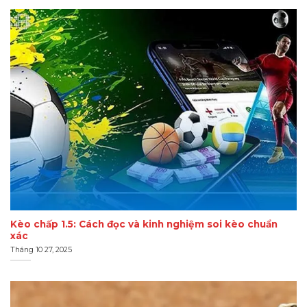
Kèo chấp 1.5: Cách đọc và kinh nghiệm soi kèo chuẩn
xác
Tháng 10 27, 2025