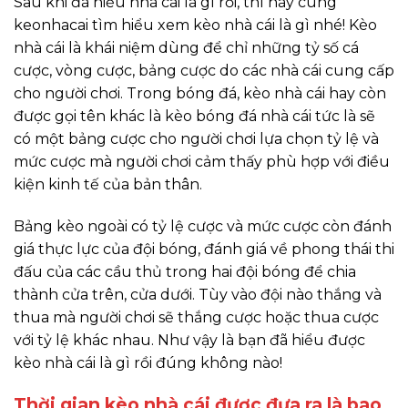
Sau khi đã hiểu nhà cái là gì rồi, thì hãy cùng
Defensa Y Justicia
-
20:45
-
[9]
keonhacai tìm hiểu xem kèo nhà cái là gì nhé! Kèo
nhà cái là khái niệm dùng để chỉ những tỷ số cá
Gimnasia La Plata
-
20:45
-
[6]
cược, vòng cược, bảng cược do các nhà cái cung cấp
Argentinos Juniors
-
23:15
-
[1]
cho người chơi. Trong bóng đá, kèo nhà cái hay còn
được gọi tên khác là kèo bóng đá nhà cái tức là sẽ
HẠNG 2 HÀ LAN
có một bảng cược cho người chơi lựa chọn tỷ lệ và
Helmond Sport
-
10:15
-
[15]
mức cược mà người chơi cảm thấy phù hợp với điều
kiện kinh tế của bản thân.
MVV Maastricht
-
14:45
-
[16]
VĐQG NGA
Bảng kèo ngoài có tỷ lệ cược và mức cược còn đánh
giá thực lực của đội bóng, đánh giá về phong thái thi
Dynamo Moscow
-
11:30
-
[13]
đấu của các cầu thủ trong hai đội bóng để chia
Zenit St. Petersburg
-
14:00
-
[1]
thành cửa trên, cửa dưới. Tùy vào đội nào thắng và
thua mà người chơi sẽ thắng cược hoặc thua cược
Spartak Moscow
-
FK Krasnod
17:00
-
[2]
với tỷ lệ khác nhau. Như vậy là bạn đã hiểu được
Rubin Kazan
-
FC Orenbu
17:30
-
[8]
kèo nhà cái là gì rồi đúng không nào!
Loading more...
Thời gian kèo nhà cái được đưa ra là bao