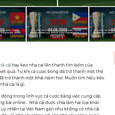
ampuchia – Vòng
Kèo nhà cái Philippines vs Thái Lan – Vòng
Kèo nhà cái Myan
07/08/2026
bảng ASEAN Cup 20h00 ngày 04/08/2026
ASEAN Cup 17h00 
hà cái
hay keo nha cai lên thanh tìm kiếm của
kết quả. Từ khi cá cược bóng đá trở thành một thể
 đã trở thành một khái niệm hot. Muốn tìm hiểu kèo
hà cái là gì.
t động trong lĩnh vực cá cược bằng việc cung cấp
ng bài online… Nhà cái được chia làm hai loại khác
 Tuy nhiên tại Việt Nam gần như không có nhà cái