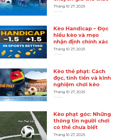
Tháng 10 27, 2025
Kèo Handicap – Đọc
hiểu kèo và mẹo
nhận định chính xác
Tháng 10 27, 2025
Kèo thẻ phạt: Cách
đọc, tính tiền và kinh
nghiệm chơi kèo
Tháng 10 27, 2025
Kèo phạt góc: Những
thông tin người chơi
có thể chưa biết
Tháng 10 27, 2025