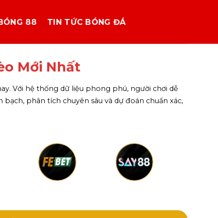
BÓNG 88
TIN TỨC BÓNG ĐÁ
Kèo Mới Nhất
nay. Với hệ thống dữ liệu phong phú, người chơi dễ
h bạch, phân tích chuyên sâu và dự đoán chuẩn xác,