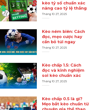
kèo tỷ số chuẩn xác
nâng cao tỷ lệ thắng
Tháng 10 27, 2025
Kèo ném biên: Cách
đọc, mẹo cược hay
cần bỏ túi ngay
Tháng 10 27, 2025
Kèo chấp 1.5: Cách
đọc và kinh nghiệm
soi kèo chuẩn xác
Tháng 10 27, 2025
Kèo chấp 0.5 là gì?
Mẹo bắt kèo chuẩn từ
chuyên gia thể thao