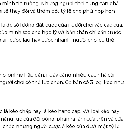
à mình tin tưởng. Nhưng người chơi cũng cần phải
i sẽ thay đổi và thêm bớt tỷ lệ cho phù hợp hơn.
là do số lượng đặt cược của người chơi vào các cửa.
của mình sao cho hợp lý với bản thân chỉ cần trước
 gian cược lâu hay cược nhanh, người chơi có thể
.
hơi online hấp dẫn, ngày càng nhiều các nhà cái
gười chơi có thể lựa chọn. Cơ bản có 3 loại kèo như
 là kèo chấp hay là kèo handicap. Với loại kèo này
 năng lực của đội bóng, phân ra làm cửa trên và cửa
ải chấp những người cược ở kèo cửa dưới một tỷ lệ