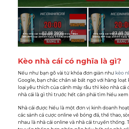
Kèo nhà cái Singapore vs Indonesia – Bán
Kèo nhà cái Việt Nam vs C
kết AFF Cup 20h00 ngày 07/08/2026
bảng AFF Cup 20h00 ngày 
Kèo nhà cái có nghĩa là gì?
Nếu như bạn gõ vài từ khóa đơn giản như
kèo n
Google, bạn chắc chắn sẽ bất ngờ với hàng loạt 
loại yêu thích của cánh mày râu thì kèo nhà cái
nhà cái là gì thì trước hết cần phải tìm hiểu xem n
Nhà cái được hiểu là một đơn vị kinh doanh hoạ
các sảnh cá cược online về bóng đá, thể thao, sò
nhau là nhà cái online và nhà cái truyền thống.