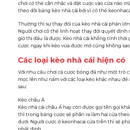
chơi có thể cân nhắc và đặt cược vào cửa nào m
theo dõi bảng kèo nhà cái bởi vì có thể keonhaca
Thường thì sự thay đổi của kèo nhà cái phần lớn 
Người chơi có thể linh hoạt thay đổi quyết định 
giờ thi đấu là được. Kèo nhà cái không tính thời
cược ngay khi kèo vừa được mở cũng không sao
Các loại kèo nhà cái hiện có
Với nhu cầu chơi cá cược bóng đá như một trò c
mọc lên như nấm với các loại kèo khác nhau để n
sau:
Kèo châu Á
Kèo nhà cái châu Á hay còn được gọi tên gọi khác
thì trong bảng cược sẽ phân ra làm hai cửa theo
dưới. Người cược ở keonhacai cửa trên thì sẽ ph
nhất định.