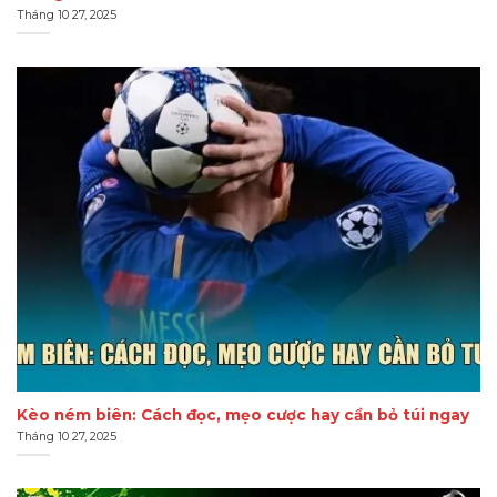
Tháng 10 27, 2025
Newport Pagnell Town
-
Marlow
14:00
-
North Leigh
-
14:00
-
Easington Sports
-
14:00
-
Windsor Eton
-
14:00
-
Wells City
-
14:00
-
Holyport F.C.
-
14:00
-
Roman Glass St George
-
Hallen
14:00
-
Swindon Supermarine
-
Tuffley Ro
14:00
-
Highworth Town
-
14:00
-
Beaconsfield SYCOB
-
Penn Tyler
14:00
-
Kèo ném biên: Cách đọc, mẹo cược hay cần bỏ túi ngay
Tháng 10 27, 2025
Kidlington
-
Larkhall Ath
14:00
-
Didcot Town
-
Binfield
14:00
-