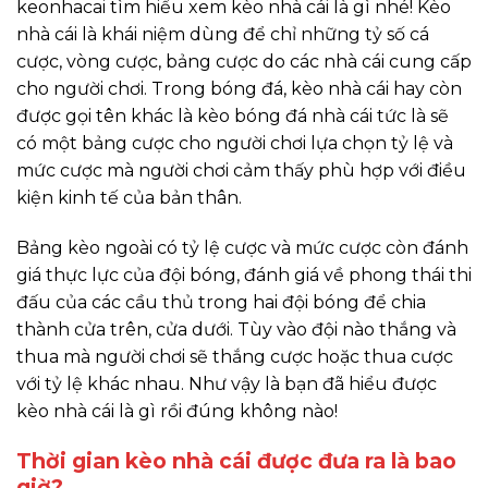
keonhacai tìm hiểu xem kèo nhà cái là gì nhé! Kèo
nhà cái là khái niệm dùng để chỉ những tỷ số cá
2
0
Modbury Vista
-
Gawler Eag
HT
0
-
2
cược, vòng cược, bảng cược do các nhà cái cung cấp
0
1
Pontian Eagles
-
Salisbury In
HT
0
-
5
cho người chơi. Trong bóng đá, kèo nhà cái hay còn
được gọi tên khác là kèo bóng đá nhà cái tức là sẽ
1
0
Adelaide University SC
-
Adelaide Vi
HT
1
-
4
có một bảng cược cho người chơi lựa chọn tỷ lệ và
2
1
Western Strikers SC
-
Adelaide Hi
HT
6
-
1
mức cược mà người chơi cảm thấy phù hợp với điều
kiện kinh tế của bản thân.
AUSTRALIA CAPITAL TERRITORY U23 LEAGUE
2
1
Canberra Croatia FC U23
-
75'
3
-
2
Bảng kèo ngoài có tỷ lệ cược và mức cược còn đánh
giá thực lực của đội bóng, đánh giá về phong thái thi
AUSTRALIA QUEENSLAND U23 LEAGUE
đấu của các cầu thủ trong hai đội bóng để chia
1
1
Gold Coast Knights U23
-
44'
2
-
0
thành cửa trên, cửa dưới. Tùy vào đội nào thắng và
thua mà người chơi sẽ thắng cược hoặc thua cược
0
2
Magic United U23
-
44'
2
-
3
với tỷ lệ khác nhau. Như vậy là bạn đã hiểu được
0
1
Brisbane City U23
-
44'
2
-
2
kèo nhà cái là gì rồi đúng không nào!
AUSTRALIA NEW SOUTH WALES WOMEN'S LEAGUE
Thời gian kèo nhà cái được đưa ra là bao
giờ?
0
2
NWS Spirit Women
-
66'
3
-
4
[11]