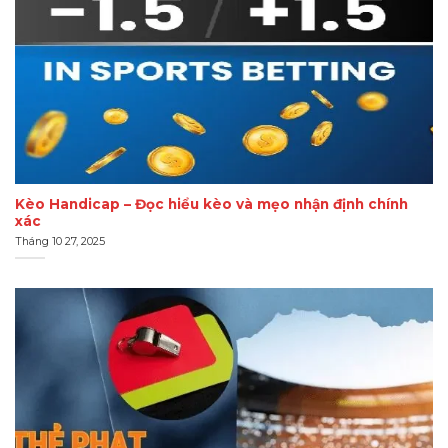
Corinthian Casuals
-
Lingfield
14:00
-
Epsom Ewell
-
Chipstead 
14:00
-
Ashford Town
-
Bearsted
14:00
-
Steyning Town
-
Erith Town
14:00
-
Tadley Calleva
-
14:00
-
Portland United
-
14:00
-
Kèo Handicap – Đọc hiểu kèo và mẹo nhận định chính
xác
Sherborne Town
-
14:00
-
Tháng 10 27, 2025
Shepton Mallet
-
Bashley
14:00
-
Cowes Sports
-
Hamble Cl
14:00
-
East Cowes Victoria Athletic
-
AFC Stone
14:00
-
Laverstock Ford
-
14:00
-
Fleet Town
-
Melksham 
14:00
-