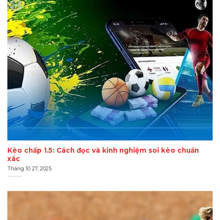
Malmesbury Victoria
-
Longleven
14:00
-
Abingdon United
-
14:00
-
Reading Town
-
Tring Athlet
14:00
-
Thatcham Town
-
Cinderford
14:00
-
Beckenham Town
-
Horley Tow
14:00
-
Petts Wood Holmesdale
-
14:00
-
Bexhill Utd
-
14:00
-
Lancing
-
SE Dons
14:00
-
Kèo chấp 1.5: Cách đọc và kinh nghiệm soi kèo chuẩn
xác
Midhurst Easebourne
-
14:00
-
Tháng 10 27, 2025
Punjab Utd
-
Seaford T
14:00
-
Horsham YMCA
-
14:00
-
Virginia Water
-
South Park
14:00
-