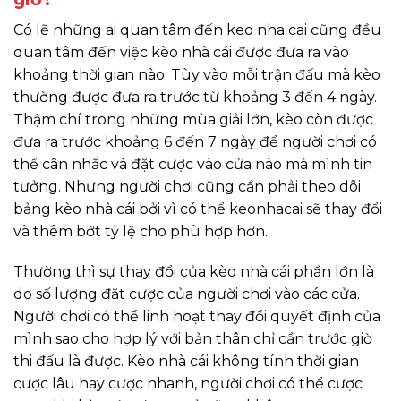
Có lẽ những ai quan tâm đến keo nha cai cũng đều
AUS NPL U23
quan tâm đến việc kèo nhà cái được đưa ra vào
4
0
Dandenong City U23
-
64'
1
-
3
[12]
khoảng thời gian nào. Tùy vào mỗi trận đấu mà kèo
CÁC TRẬN SẮP DIỄN RA
thường được đưa ra trước từ khoảng 3 đến 4 ngày.
Thậm chí trong những mùa giải lớn, kèo còn được
GIẢI VÔ ĐỊCH BÓNG ĐÁ ĐÔNG NAM Á
đưa ra trước khoảng 6 đến 7 ngày để người chơi có
Malaysia
-
Philippines
13:00
-
[136]
thể cân nhắc và đặt cược vào cửa nào mà mình tin
tưởng. Nhưng người chơi cũng cần phải theo dõi
Thái Lan
-
Myanmar
13:00
-
[91]
[1
bảng kèo nhà cái bởi vì có thể keonhacai sẽ thay đổi
FA CUP
và thêm bớt tỷ lệ cho phù hợp hơn.
Horbury Town
-
Golcar Utd
13:00
-
Thường thì sự thay đổi của kèo nhà cái phần lớn là
Deeping Rangers
-
Barton
13:00
-
do số lượng đặt cược của người chơi vào các cửa.
Người chơi có thể linh hoạt thay đổi quyết định của
Guernsey
-
13:00
-
mình sao cho hợp lý với bản thân chỉ cần trước giờ
Bognor Regis Town
-
Abbey Ran
13:00
thi đấu là được. Kèo nhà cái không tính thời gian
-
cược lâu hay cược nhanh, người chơi có thể cược
Sutton United
-
Coventry S
14:00
-
[19]