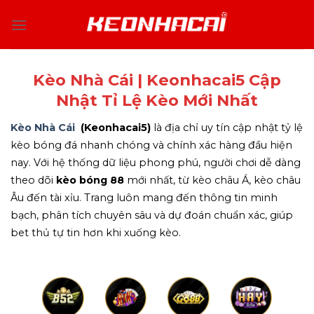
Bỏ
qua
nội
dung
Kèo Nhà Cái | Keonhacai5 Cập
Nhật Tỉ Lệ Kèo Mới Nhất
Kèo Nhà Cái
(Keonhacai5)
là địa chỉ uy tín cập nhật tỷ lệ
kèo bóng đá nhanh chóng và chính xác hàng đầu hiện
nay. Với hệ thống dữ liệu phong phú, người chơi dễ dàng
theo dõi
kèo bóng 88
mới nhất, từ kèo châu Á, kèo châu
Âu đến tài xỉu. Trang luôn mang đến thông tin minh
bạch, phân tích chuyên sâu và dự đoán chuẩn xác, giúp
bet thủ tự tin hơn khi xuống kèo.