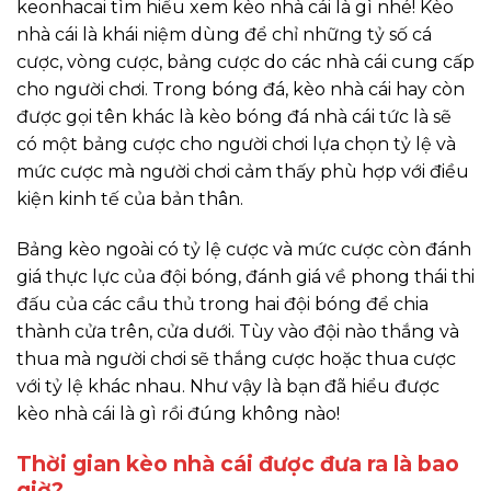
0
0
Real Zaragoza
-
Andorra CF
34'
1
-
0
keonhacai tìm hiểu xem kèo nhà cái là gì nhé! Kèo
nhà cái là khái niệm dùng để chỉ những tỷ số cá
0
0
Legnago Salus
-
Mantova
34'
0
-
4
[9]
cược, vòng cược, bảng cược do các nhà cái cung cấp
IVORY COAST CUP
cho người chơi. Trong bóng đá, kèo nhà cái hay còn
được gọi tên khác là kèo bóng đá nhà cái tức là sẽ
0
0
ASEC MIMOSAS
-
CO Korhog
45+4'
0
-
0
có một bảng cược cho người chơi lựa chọn tỷ lệ và
CÁC TRẬN SẮP DIỄN RA
mức cược mà người chơi cảm thấy phù hợp với điều
kiện kinh tế của bản thân.
EUROPA CONFERENCE LEAGUE
Debreceni VSC
-
17:00
-
[12]
Bảng kèo ngoài có tỷ lệ cược và mức cược còn đánh
giá thực lực của đội bóng, đánh giá về phong thái thi
Dynamo Kyiv
-
Qarabag
17:00
-
[9]
[2]
đấu của các cầu thủ trong hai đội bóng để chia
Inter Club d'Escaldes
-
17:00
-
[2]
thành cửa trên, cửa dưới. Tùy vào đội nào thắng và
thua mà người chơi sẽ thắng cược hoặc thua cược
IFK Goteborg
-
KAA Gent
17:00
-
[13]
[4
với tỷ lệ khác nhau. Như vậy là bạn đã hiểu được
Rakow Czestochowa
-
Hammarby
17:00
-
[17]
kèo nhà cái là gì rồi đúng không nào!
Riga FC
-
Győri ETO 
17:00
-
[2]
Thời gian kèo nhà cái được đưa ra là bao
giờ?