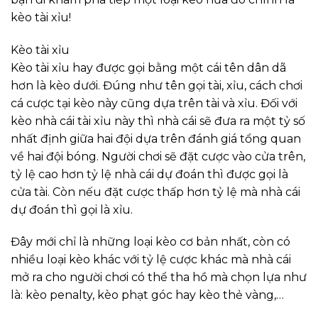
kèo tài xỉu!
Kèo tài xỉu
Kèo tài xỉu hay được gọi bằng một cái tên dân dã
hơn là kèo dưới. Đúng như tên gọi tài, xỉu, cách chơi
cá cược tại kèo này cũng dựa trên tài và xỉu. Đối với
kèo nhà cái tài xỉu này thì nhà cái sẽ đưa ra một tỷ số
nhất định giữa hai đội dựa trên đánh giá tổng quan
về hai đội bóng. Người chơi sẽ đặt cược vào cửa trên,
tỷ lệ cao hơn tỷ lệ nhà cái dự đoán thì được gọi là
cửa tài. Còn nếu đặt cược thấp hơn tỷ lệ mà nhà cái
dự đoán thì gọi là xỉu.
Đây mới chỉ là những loại kèo cơ bản nhất, còn có
nhiều loại kèo khác với tỷ lệ cược khác mà nhà cái
mở ra cho người chơi có thể tha hồ mà chọn lựa như
là: kèo penalty, kèo phạt góc hay kèo thẻ vàng,…