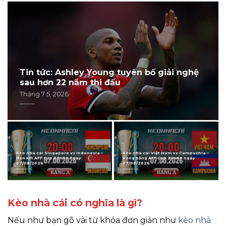
2
0
MiPK Mikkeli
-
LAUTP
63'
2
-
1
3
1
Atlantis II
-
HPS II
HT
1
-
5
0
2
TiPS U21
-
Ponnistus
HT
3
-
0
Tin tức: Ashley Young tuyên bố giải nghệ
1
0
EIF Academy
-
EPS Reserv
HT
4
-
0
sau hơn 22 năm thi đấu
PER LIGA FEMENINA
Tháng 7 5, 2026
0
4
Yanapuma (W)
-
90+8'
0
-
0
DANISH CUP
0
4
Bogense G IF
-
Esbjerg
HT
0
-
1
[4]
Kèo nhà cái Singapore vs Indonesia –
Kèo nhà cái Việt Nam vs Campuchia –
Bán kết AFF Cup 20h00 ngày
Vòng bảng AFF Cup 20h00 ngày
07/08/2026
07/08/2026
0
1
Kjellerup
-
Bronderslev
HT
0
-
0
5
0
KRFK
-
FC Skander
45+19'
0
-
0
Kèo nhà cái có nghĩa là gì?
0
0
Naestved
-
Hvidovre I
HT
0
-
0
[8]
Nếu như bạn gõ vài từ khóa đơn giản như
kèo nhà