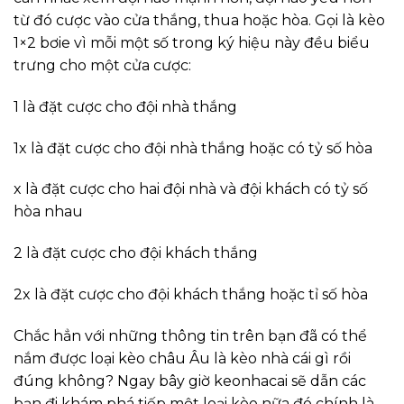
từ đó cược vào cửa thắng, thua hoặc hòa. Gọi là kèo
1×2 bơie vì mỗi một số trong ký hiệu này đều biểu
trưng cho một cửa cược:
1 là đặt cược cho đội nhà thắng
1x là đặt cược cho đội nhà thắng hoặc có tỷ số hòa
x là đặt cược cho hai đội nhà và đội khách có tỷ số
hòa nhau
2 là đặt cược cho đội khách thắng
2x là đặt cược cho đội khách thắng hoặc tỉ số hòa
Chắc hẳn với những thông tin trên bạn đã có thể
nắm được loại kèo châu Âu là kèo nhà cái gì rồi
đúng không? Ngay bây giờ keonhacai sẽ dẫn các
bạn đi khám phá tiếp một loại kèo nữa đó chính là