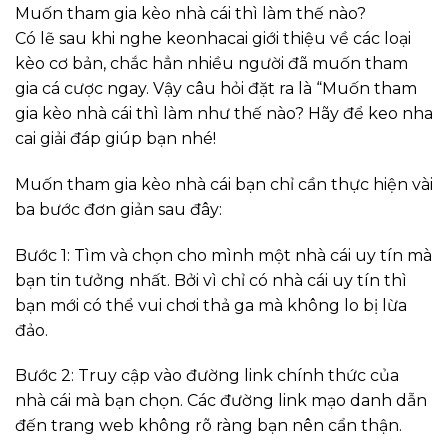
Muốn tham gia kèo nhà cái thì làm thế nào?
Có lẽ sau khi nghe keonhacai giới thiệu về các loại
kèo cơ bản, chắc hẳn nhiều người đã muốn tham
gia cá cược ngay. Vậy câu hỏi đặt ra là “Muốn tham
gia kèo nhà cái thì làm như thế nào? Hãy để keo nha
cai giải đáp giúp bạn nhé!
Muốn tham gia kèo nhà cái bạn chỉ cần thực hiện vài
ba bước đơn giản sau đây:
Bước 1: Tìm và chọn cho mình một nhà cái uy tín mà
bạn tin tưởng nhất. Bởi vì chỉ có nhà cái uy tín thì
bạn mới có thể vui chơi thả ga mà không lo bị lừa
đảo.
Bước 2: Truy cập vào đường link chính thức của
nhà cái mà bạn chọn. Các đường link mạo danh dẫn
đến trang web không rõ ràng bạn nên cẩn thận.