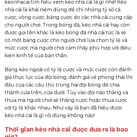
keonhacai tìm hiểu xem kèo nhà cái là gì nhé! Kèo
1
1
Grosseto
-
HT
4
-
4
nhà cái là khái niệm dùng để chỉ những tỷ số cá
0
0
AEK Larnaca
-
HT
1
-
2
[2]
cược, vòng cược, bảng cược do các nhà cái cung cấp
cho người chơi. Trong bóng đá, kèo nhà cái hay còn
0
0
Vierzon
-
Chateaurou
43'
0
-
0
được gọi tên khác là kèo bóng đá nhà cái tức là sẽ
0
0
KAS Eupen
-
RFC Serain
43'
0
-
0
[7]
có một bảng cược cho người chơi lựa chọn tỷ lệ và
mức cược mà người chơi cảm thấy phù hợp với điều
2
1
Bjelovar
-
43'
2
-
0
[12]
kiện kinh tế của bản thân.
0
0
Marsaxlokk FC
-
Gzira Unite
38'
1
-
2
[4]
Bảng kèo ngoài có tỷ lệ cược và mức cược còn đánh
0
0
Marseillaises Women
-
23'
0
-
0
[8]
giá thực lực của đội bóng, đánh giá về phong thái thi
0
0
CD Basconia
-
23'
đấu của các cầu thủ trong hai đội bóng để chia
1
-
3
[10]
thành cửa trên, cửa dưới. Tùy vào đội nào thắng và
0
0
Coventry City
-
23'
0
-
2
thua mà người chơi sẽ thắng cược hoặc thua cược
1
0
với tỷ lệ khác nhau. Như vậy là bạn đã hiểu được
Stade Brestois 29
-
Venezia
23'
0
-
1
[12]
kèo nhà cái là gì rồi đúng không nào!
0
0
CD Llanes
-
Union Lang
23'
0
-
0
Thời gian kèo nhà cái được đưa ra là bao
0
1
Elche CF Ilicitano
-
23'
0
-
1
[12]
giờ?