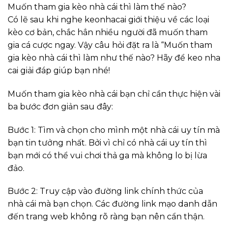
1
0
Humenne
-
90+6'
Muốn tham gia kèo nhà cái thì làm thế nào?
2
-
4
[13]
Có lẽ sau khi nghe keonhacai giới thiệu về các loại
1
1
Banik Lehota Pod Vtacnikom
-
90+4'
5
-
10
[10]
kèo cơ bản, chắc hẳn nhiều người đã muốn tham
HẠNG 2 ICELAND
gia cá cược ngay. Vậy câu hỏi đặt ra là “Muốn tham
gia kèo nhà cái thì làm như thế nào? Hãy để keo nha
0
0
Dalvík/Reynir
-
Kari Akran
HT
1
-
5
[7]
cai giải đáp giúp bạn nhé!
1
0
Hviti Riddarinn
-
Magni
23'
0
-
3
[11]
[8]
Muốn tham gia kèo nhà cái bạn chỉ cần thực hiện vài
LATVIAN 1.LIGA
ba bước đơn giản sau đây:
11
1
Metta/LU Riga
-
H2
10
-
0
[1]
Bước 1: Tìm và chọn cho mình một nhà cái uy tín mà
2
0
JDFS Alberts
-
Riga FC II
H2
3
-
5
[5]
[8
bạn tin tưởng nhất. Bởi vì chỉ có nhà cái uy tín thì
bạn mới có thể vui chơi thả ga mà không lo bị lừa
VĐQG BELARUS
đảo.
0
0
FK Vitebsk
-
88'
3
-
6
[8]
Bước 2: Truy cập vào đường link chính thức của
LITHUANIAN A LYGA
nhà cái mà bạn chọn. Các đường link mạo danh dẫn
2
0
Kauno Zalgiris
-
Hegelman
HT
2
-
0
[2]
đến trang web không rõ ràng bạn nên cẩn thận.