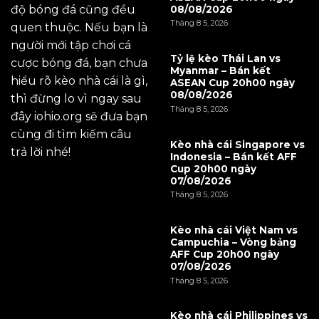
độ bóng đá cũng đều
08/08/2026
1
0
FC Porto U19
-
Feirense U
HT
4
-
5
[1]
Tháng 8 5, 2026
quen thuộc. Nếu bạn là
0
0
Rio Ave U19
-
HT
2
-
3
[7]
người mới tập chơi cá
Tỷ lệ kèo Thái Lan vs
cược bóng đá, bạn chưa
0
0
CD Mafra U19
-
HT
1
-
5
[7]
Myanmar – Bán kết
hiểu rõ kèo nhà cái là gì,
ASEAN Cup 20h00 ngày
0
0
SC Farense U19
-
HT
5
-
1
08/08/2026
[4]
thì đừng lo vì ngay sau
Tháng 8 5, 2026
đây iohio.org sẽ đưa bạn
1
0
Sporting CP U19
-
HT
4
-
1
[8]
cùng đi tìm kiếm câu
Kèo nhà cái Singapore vs
CHILEAN TERCERA
trả lời nhé!
Indonesia – Bán kết AFF
Cup 20h00 ngày
1
1
CD Rancagua Sur
-
45+8'
4
-
1
07/08/2026
Tháng 8 5, 2026
1
1
Rodelindo Roman
-
Quintero U
HT
0
-
0
CHILEAN WOMEN'S DIVISION 1
Kèo nhà cái Việt Nam vs
Campuchia – Vòng bảng
1
2
Deportes Recoleta(W)
-
HT
0
-
3
AFF Cup 20h00 ngày
07/08/2026
CZECH FIFTH LEAGUE
Tháng 8 5, 2026
2
0
FC Slusovice
-
Luhacovice
83'
5
-
2
Kèo nhà cái Philippines vs