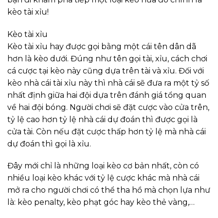
CZECH CHANCE LIGA
kèo tài xỉu!
5
5
FK Teplice
-
90+4'
3
-
1
[3]
Kèo tài xỉu
0
2
FC Zlín
-
90+5'
4
-
2
[16]
Kèo tài xỉu hay được gọi bằng một cái tên dân dã
hơn là kèo dưới. Đúng như tên gọi tài, xỉu, cách chơi
CZECH THIRD LEAGUE
cá cược tại kèo này cũng dựa trên tài và xỉu. Đối với
2
2
Domazlice
-
Sparta Pra
90+1'
4
-
0
[10]
kèo nhà cái tài xỉu này thì nhà cái sẽ đưa ra một tỷ số
nhất định giữa hai đội dựa trên đánh giá tổng quan
2
2
FK Kraluv Dvur
-
90+5'
1
-
2
[11]
về hai đội bóng. Người chơi sẽ đặt cược vào cửa trên,
1
2
Velke Hamry
-
Slovan Liber
90+5'
13
-
2
tỷ lệ cao hơn tỷ lệ nhà cái dự đoán thì được gọi là
cửa tài. Còn nếu đặt cược thấp hơn tỷ lệ mà nhà cái
1
1
Vitkovice
-
MFK Haviro
90'
14
-
1
dự đoán thì gọi là xỉu.
SLOVAK NIKE LIGA
Đây mới chỉ là những loại kèo cơ bản nhất, còn có
0
1
Michalovce
-
KFC Komar
HT
0
-
3
[11]
nhiều loại kèo khác với tỷ lệ cược khác mà nhà cái
1
2
MFK Ruzomberok
-
HT
2
-
1
[9]
mở ra cho người chơi có thể tha hồ mà chọn lựa như
là: kèo penalty, kèo phạt góc hay kèo thẻ vàng,…
SLOVAK 2.LIGA