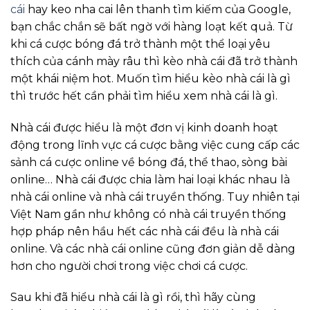
0
1
ASD Sasso Marconi
-
H2
4
-
1
cái
hay keo nha cai lên thanh tìm kiếm của Google,
bạn chắc chắn sẽ bất ngờ với hàng loạt kết quả. Từ
0
1
Sloboda
-
HT
3
-
1
khi cá cược bóng đá trở thành một thể loại yêu
0
0
Cittadella
-
Luparense 
HT
3
-
0
[6]
thích của cánh mày râu thì kèo nhà cái đã trở thành
một khái niệm hot. Muốn tìm hiểu kèo nhà cái là gì
0
0
ACD Virtus Entella
-
Carrarese
HT
1
-
1
[14]
[
thì trước hết cần phải tìm hiểu xem nhà cái là gì.
1
0
AJ Auxerre
-
Troyes
HT
3
-
3
[15]
Nhà cái được hiểu là một đơn vị kinh doanh hoạt
2
1
Mamelodi Sundowns
-
HT
2
-
4
[10]
động trong lĩnh vực cá cược bằng việc cung cấp các
0
0
Le Mans
-
Saumur OL
45+8'
0
-
0
sảnh cá cược online về bóng đá, thể thao, sòng bài
online… Nhà cái được chia làm hai loại khác nhau là
1
1
CE L'Hospitalet
-
CF Badalo
45+8'
1
-
1
[5]
nhà cái online và nhà cái truyền thống. Tuy nhiên tại
0
0
Cesena Women
-
45+8'
4
-
2
Việt Nam gần như không có nhà cái truyền thống
hợp pháp nên hầu hết các nhà cái đều là nhà cái
0
0
Asd Pineto Calcio
-
45+8'
1
-
2
[7]
online. Và các nhà cái online cũng đơn giản dễ dàng
1
0
Kasimpasa
-
Samsunsp
HT
1
-
1
hơn cho người chơi trong việc chơi cá cược.
[13]
0
0
Vipers SC
-
Nairobi Uni
45+8'
0
-
0
[1]
Sau khi đã hiểu nhà cái là gì rồi, thì hãy cùng