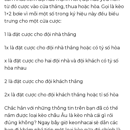
1
0
Red Bull Salzburg (W)
-
90+6'
0
-
0
[2]
từ đó cược vào cửa thắng, thua hoặc hòa. Gọi là kèo
1×2 bơie vì mỗi một số trong ký hiệu này đều biểu
RUSSIAN FIRST LEAGUE
trưng cho một cửa cược:
1
2
Torpedo Moscow
-
FC Sochi
90+6'
3
-
4
[6]
[1
1 là đặt cược cho đội nhà thắng
SUPREME DIVISION NỮ NGA
0
2
FC Krasnodar Women
-
HT
0
-
2
1x là đặt cược cho đội nhà thắng hoặc có tỷ số hòa
[10]
POLAND LIGA 2
x là đặt cược cho hai đội nhà và đội khách có tỷ số
hòa nhau
1
0
Zawisza Bydgoszcz SA
-
HT
5
-
4
[14]
POLAND WOMEN'S EKSTRALIGA
2 là đặt cược cho đội khách thắng
1
1
Wks Slask Wroclaw(w)
-
90+3'
7
-
9
[7]
2x là đặt cược cho đội khách thắng hoặc tỉ số hòa
VĐQG UKRAINE
Chắc hẳn với những thông tin trên bạn đã có thể
0
0
FC Livyi Bereh
-
Kudrivka
HT
0
-
2
[10]
[16
nắm được loại kèo châu Âu là kèo nhà cái gì rồi
đúng không? Ngay bây giờ keonhacai sẽ dẫn các
0
0
FC Bukovyna Chernivtsi
-
Obolon Kyi
90+2'
12
-
1
[8]
bạn đi khám phá tiếp một loại kèo nữa đó chính là