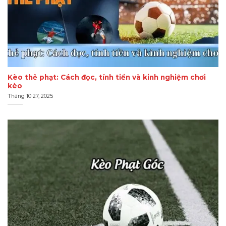
SLOVAK 3.LIGA
1
1
FK Nove Zamky
-
90+4'
9
-
7
2
0
Tj Ofc GabciKovo
-
90+4'
8
-
4
2
2
OFK-SIM Raslavice
-
90+6'
3
-
5
Kèo thẻ phạt: Cách đọc, tính tiền và kinh nghiệm chơi
ICELAND DIVISION 3
kèo
Tháng 10 27, 2025
4
4
KF Fjallabyggdar
-
KV Reykjav
90+8'
9
-
7
CZECH FOURTH DIVISION
4
2
SK Vysoke Myto
-
90+3'
8
-
6
1
2
Horovice
-
90+1'
9
-
1
1
1
Trutnov
-
90+2'
5
-
3
2
3
Ostrov
-
Tempo Pra
90+1'
5
-
4
0
1
FK Nove Sady
-
Slavicin
90+3'
0
-
7