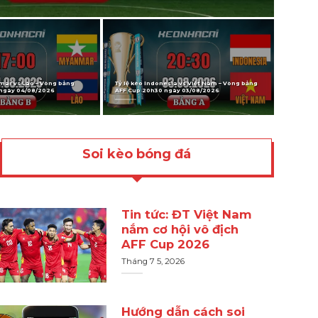
0.87
0.82
0.97
1.5
mar vs Lào – Vòng bảng
Tỷ lệ kèo Indonesia vs Việt Nam – Vòng bảng
ngày 04/08/2026
AFF Cup 20h30 ngày 03/08/2026
0.72
0.75
1.05
2.75
0.7
1
0.8
2.5
Soi kèo bóng đá
0.85
0.75
1.05
2
0.87
0.8
1
5
Tin tức: ĐT Việt Nam
nắm cơ hội vô địch
0.82
1
0.8
3
AFF Cup 2026
Tháng 7 5, 2026
0.85
0.97
0.82
6.25
0.72
0.87
0.92
Hướng dẫn cách soi
2.75