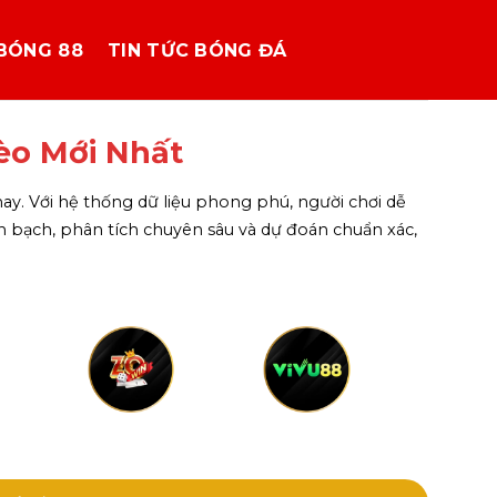
BÓNG 88
TIN TỨC BÓNG ĐÁ
Kèo Mới Nhất
nay. Với hệ thống dữ liệu phong phú, người chơi dễ
h bạch, phân tích chuyên sâu và dự đoán chuẩn xác,