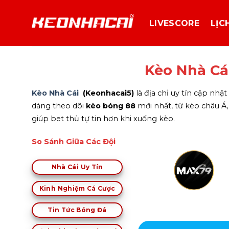
Bỏ
qua
LIVESCORE
LỊC
nội
dung
Kèo Nhà Cái
Kèo Nhà Cái
(Keonhacai5)
là địa chỉ uy tín cập nh
dàng theo dõi
kèo bóng 88
mới nhất, từ kèo châu Á,
giúp bet thủ tự tin hơn khi xuống kèo.
So Sánh Giữa Các Đội
Nhà Cái Uy Tín
Kinh Nghiệm Cá Cược
Tin Tức Bóng Đá