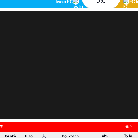
0
:
0
Iwaki FC
FC I
VE
HDP
Đội nhà
Tỉ số
Đội khách
Chủ
Tỷ lệ