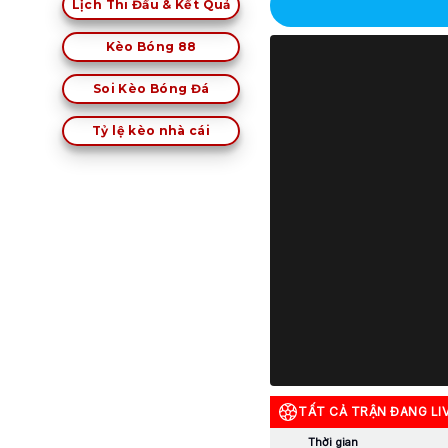
Lịch Thi Đấu & Kết Quả
Kèo Bóng 88
Soi Kèo Bóng Đá
Tỷ lệ kèo nhà cái
TẤT CẢ TRẬN ĐANG LI
Thời gian