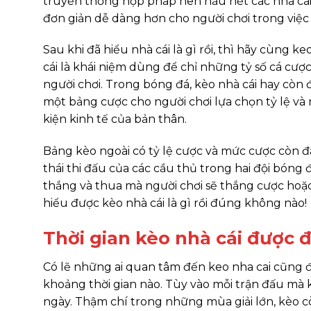
truyền thống hợp pháp nên hầu hết các nhà cái đ
đơn giản dễ dàng hơn cho người chơi trong việc 
36'
36'
Sau khi đã hiểu nhà cái là gì rồi, thì hãy cùng k
cái là khái niệm dùng để chỉ những tỷ số cá cượ
SLOVAK 3.LIGA
người chơi. Trong bóng đá, kèo nhà cái hay còn đ
Ruzombe
H2
một bảng cược cho người chơi lựa chọn tỷ lệ và
kiện kinh tế của bản thân.
Slavia TU 
36'
INDIAN CALCUTTA F
Bảng kèo ngoài có tỷ lệ cược và mức cược còn đ
thái thi đấu của các cầu thủ trong hai đội bóng 
Pol
6'
thắng và thua mà người chơi sẽ thắng cược hoặc
Suruchi 
6'
hiểu được kèo nhà cái là gì rồi đúng không nào!
CZECH FOURTH DIVI
Thời gian kèo nhà cái được đ
Meteor 
61'
Có lẽ những ai quan tâm đến keo nha cai cũng 
B
62'
khoảng thời gian nào. Tùy vào mỗi trận đấu mà
ngày. Thậm chí trong những mùa giải lớn, kèo 
GERMAN BUNDESLIGA