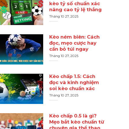
kèo tỷ số chuẩn xác
0.92
0.85
0.95
3.25
nâng cao tỷ lệ thắng
Tháng 10 27, 2025
0.9
0.85
0.95
3
Kèo ném biên: Cách
0.82
1
0.8
3.5
đọc, mẹo cược hay
cần bỏ túi ngay
0.77
0.9
0.9
3.25
Tháng 10 27, 2025
0.92
0.9
0.9
2.75
Kèo chấp 1.5: Cách
đọc và kinh nghiệm
0.87
0.9
0.9
2.5
soi kèo chuẩn xác
Tháng 10 27, 2025
0.8
0.95
0.85
2.25
Kèo chấp 0.5 là gì?
0.82
1.1
0.7
6.25
Mẹo bắt kèo chuẩn từ
chuyên gia thể thao