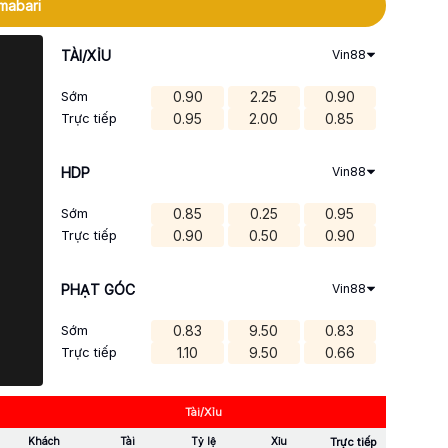
mabari
TÀI/XỈU
Vin88
0.90
2.25
0.90
Sớm
0.95
2.00
0.85
Trực tiếp
HDP
Vin88
0.85
0.25
0.95
Sớm
0.90
0.50
0.90
Trực tiếp
PHẠT GÓC
Vin88
0.83
9.50
0.83
Sớm
1.10
9.50
0.66
Trực tiếp
Tài/Xỉu
Trực tiếp
Khách
Tài
Tỷ lệ
Xỉu