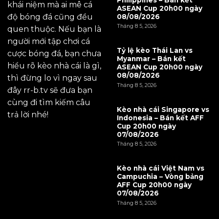
khái niệm mà ai mê cá
CA San Lorenzo
-
CA Huraca
18:00
-
[13]
ASEAN Cup 20h00 ngày
độ bóng đá cũng đều
08/08/2026
Defensa Y Justicia
-
20:45
-
Tháng 8 5, 2026
[9]
quen thuộc. Nếu bạn là
người mới tập chơi cá
Gimnasia La Plata
-
20:45
-
[6]
Tỷ lệ kèo Thái Lan vs
cược bóng đá, bạn chưa
Myanmar – Bán kết
Argentinos Juniors
-
23:15
-
[1]
hiểu rõ kèo nhà cái là gì,
ASEAN Cup 20h00 ngày
08/08/2026
thì đừng lo vì ngay sau
HẠNG 2 HÀ LAN
Tháng 8 5, 2026
đây rr-b.tv sẽ đưa bạn
MVV Maastricht
-
14:45
-
[16]
cùng đi tìm kiếm câu
Kèo nhà cái Singapore vs
trả lời nhé!
VĐQG NGA
Indonesia – Bán kết AFF
Cup 20h00 ngày
07/08/2026
Zenit St. Petersburg
-
14:00
-
[1]
Tháng 8 5, 2026
Spartak Moscow
-
FK Krasnod
17:00
-
[2]
Kèo nhà cái Việt Nam vs
Rubin Kazan
-
FC Orenbu
17:30
-
[8]
Campuchia – Vòng bảng
AFF Cup 20h00 ngày
Loading more...
07/08/2026
Tháng 8 5, 2026