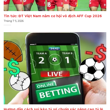
1
1
FC St. Pauli
-
80'
8
-
2
[9]
1
1
Energie Cottbus
-
Hannover 
61'
0
-
5
[14]
Tin tức: ĐT Việt Nam nắm cơ hội vô địch AFF Cup 2026
Tháng 7 5, 2026
BRAZILIAN YOUTH CHAMPIONSHIP
0
0
Vila Nova Youth
-
Anapolis U
9'
1
-
0
UKRAINIAN YOUTH TEAM CHAMPIONSHIP
2
2
Chernomorets Odessa Youth
-
82'
0
-
0
[5]
0
0
FC Livyi Bereh U21
-
9'
0
-
0
[10]
RUS D3B
1
0
Nosta Novotroitsk
-
Chelyabins
49'
1
-
2
0
0
Rubin Kazan-2
-
9'
0
-
0
NORWEGIAN 2.DIVISJON
0
1
Brattvag
-
Lysekloste
39'
0
-
0
[5]
Hướng dẫn cách soi kèo tỷ số chuẩn xác nâng cao tỷ lệ