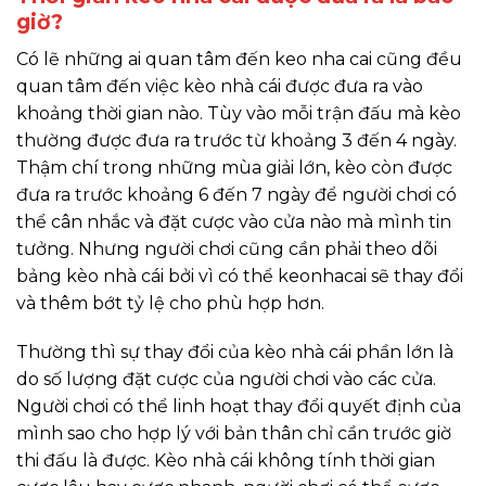
giờ?
1
0
Reinickendorfer Fuchse
-
50'
0
-
0
Có lẽ những ai quan tâm đến keo nha cai cũng đều
0
0
TuBa Pohlheim
-
Hummetrot
39'
0
-
0
quan tâm đến việc kèo nhà cái được đưa ra vào
0
0
Germania Egestorf
-
9'
0
-
0
khoảng thời gian nào. Tùy vào mỗi trận đấu mà kèo
thường được đưa ra trước từ khoảng 3 đến 4 ngày.
0
0
SV Meppen II
-
9'
0
-
0
Thậm chí trong những mùa giải lớn, kèo còn được
0
0
SC Spelle-Venhaus
-
9'
0
-
0
đưa ra trước khoảng 6 đến 7 ngày để người chơi có
thể cân nhắc và đặt cược vào cửa nào mà mình tin
0
0
SSV Vorsfelde
-
FC Verden 
9'
0
-
0
tưởng. Nhưng người chơi cũng cần phải theo dõi
0
1
FC Eintracht Rheine
-
9'
0
-
0
bảng kèo nhà cái bởi vì có thể keonhacai sẽ thay đổi
và thêm bớt tỷ lệ cho phù hợp hơn.
0
1
Adams Sam Beek
-
9'
0
-
0
Thường thì sự thay đổi của kèo nhà cái phần lớn là
0
0
SpVgg Vreden 1921
-
TuS Hiltrup
9'
0
-
0
do số lượng đặt cược của người chơi vào các cửa.
0
0
Werder Bremen III
-
9'
0
-
0
Người chơi có thể linh hoạt thay đổi quyết định của
mình sao cho hợp lý với bản thân chỉ cần trước giờ
0
0
SC Rot Weiss Maaslingen
-
9'
0
-
0
thi đấu là được. Kèo nhà cái không tính thời gian
0
0
SV Lippstadt
-
9'
0
-
0