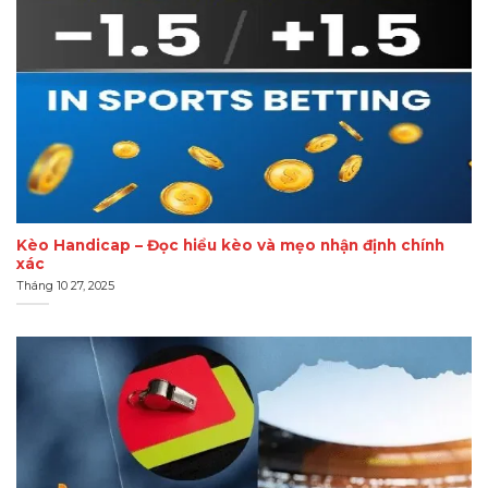
NETHERLANDS EREDIVISIE
1
0
Groningen
-
FC Utrecht
39'
1
-
0
[12]
0
0
PEC Zwolle
-
AFC Ajax
39'
0
-
4
[14]
[9
VĐQG LATVIA
0
0
Jelgava
-
FK Auda Ri
9'
0
-
0
[7]
0
0
Super Nova
-
FK Liepaja
9'
0
-
0
[6]
[
Kèo Handicap – Đọc hiểu kèo và mẹo nhận định chính
THỤY ĐIỂN ALLSVENSKAN NỮ
xác
Tháng 10 27, 2025
1
2
Pitea IF Women
-
51'
2
-
3
[8]
SWEDEN DIVISION 2
0
0
Motala AIF FK
-
Husqvarna
53'
6
-
1
[9]
2
1
Dalstorps IF
-
IK Kongahal
51'
2
-
2
0
0
IFK Trelleborg
-
Vaxjo Norra
9'
2
-
0
[6]