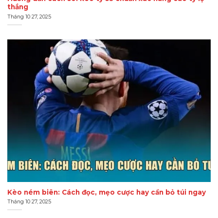
thắng
FINNISH KANSALLINEN LIIGA
Tháng 10 27, 2025
0
0
EBK (W)
-
9'
0
-
0
0
0
Jyvaskylan Pallokerho Women
-
9'
0
-
0
FOSHAN XIJIA FOOTBALL LEAGUE
0
0
Tanwan FC
-
39'
0
-
0
[1]
2
1
Crazy Wolf FC
-
39'
0
-
0
[2]
SCOTTISH PREMIERSHIP
0
3
Kilmarnock F.C.
-
Celtic F.C.
39'
3
-
2
[9]
[
CHANCE NÁRODNÍ LIGA
0
1
FC Baník Ostrava B
-
39'
2
-
0
[14]
EUROPEAN EMIRATES STADIUM CUP
Kèo ném biên: Cách đọc, mẹo cược hay cần bỏ túi ngay
Tháng 10 27, 2025
0
1
Arsenal
-
9'
2
-
1
[1]