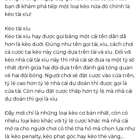
bạn đi khám phá tiếp một loại kèo nữa đó chính là
0
0
Bom Jesus
-
Rio Verde 
9'
1
-
0
kèo tài xỉu!
VYSSHAYA LIGA BELARUS NỮ
Kèo tài xỉu
4
0
FK Minsk Women
-
53'
8
-
1
[2]
Kèo tài xỉu hay được gọi bằng một cái tên dân dã
FINNISH YKKONEN
hơn là kèo dưới. Đúng như tên gọi tài, xỉu, cách chơi
cá cược tại kèo này cũng dựa trên tài và xỉu. Đối với
0
0
KPV Kokkola
-
Vantaa
9'
0
-
1
[11]
[6]
kèo nhà cái tài xỉu này thì nhà cái sẽ đưa ra một tỷ số
SWITZERLAND DIVISON 1 LEAGUE
nhất định giữa hai đội dựa trên đánh giá tổng quan
về hai đội bóng. Người chơi sẽ đặt cược vào cửa trên,
1
1
BSC Young Boys U21
-
Lugano U2
48'
5
-
3
[13]
tỷ lệ cao hơn tỷ lệ nhà cái dự đoán thì được gọi là
0
0
FC Amical Saint-Prex
-
Bellinzona
9'
0
-
0
[18]
[
cửa tài. Còn nếu đặt cược thấp hơn tỷ lệ mà nhà cái
dự đoán thì gọi là xỉu.
0
0
FC Biel-Bienne 1896
-
9'
0
-
0
[8]
GIAO HỮU
Đây mới chỉ là những loại kèo cơ bản nhất, còn có
nhiều loại kèo khác với tỷ lệ cược khác mà nhà cái
1
1
Johor Darul Ta'zim FC
-
Chelsea
48'
0
-
2
[1]
[10
mở ra cho người chơi có thể tha hồ mà chọn lựa như
0
0
Plymouth Argyle Women
-
9'
là: kèo penalty, kèo phạt góc hay kèo thẻ vàng,…
0
-
0
[2]