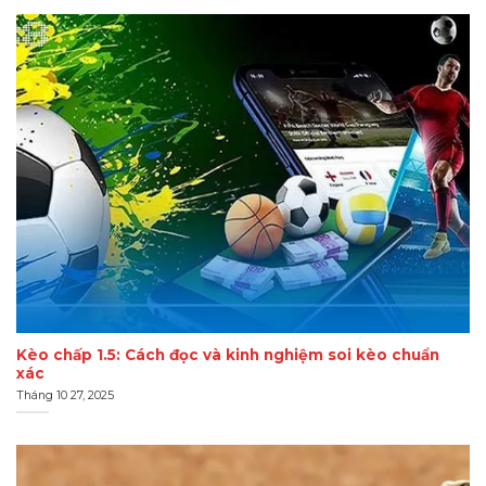
FIN U21 LEAGUE
1
1
FC Pohu U21
-
FC Ilves U2
62'
3
-
3
NORWEGIAN WOMEN'S 1.DIVISJON
0
0
Odd BK Women
-
Grei Wome
53'
4
-
0
[6]
0
1
Kolbotn Women
-
Viking Wo
9'
0
-
0
[7]
UZBEKISTAN PRO LEAGUE
1
1
FarDU
-
Pakhtakor I
48'
5
-
2
[5]
FINNISH KOLMONEN
0
1
Sporting Kristina
-
VPV Pallo-V
52'
6
-
0
Kèo chấp 1.5: Cách đọc và kinh nghiệm soi kèo chuẩn
xác
POLAND LIGA 2
Tháng 10 27, 2025
0
0
Avia Swidnik
-
39'
1
-
3
[3]
SWPL C （W）