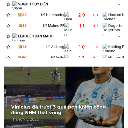
VĐQG THỤY ĐIỂN
2
0
Hammarby
-
Hacken
52'
9
-
1
[2]
[4]
1
1
Malmo FF
-
Degerfors 
51'
4
-
3
[7]
LEAGUE 1 ĐAN MẠCH
1
0
Aalborg
-
Kolding FC
51'
1
-
4
[2]
1
2
Vejle
-
50'
4
-
2
[5]
0
0
Fredericia
-
Vendsysse
9'
1
-
0
[4]
HẠNG NHẤT TRUNG QUỐC
0
0
Tianjin Jinmen Tiger U20
-
83'
8
-
7
HẠNG 2 BỒ ĐÀO NHA
Vinicius đá trượt 3 quả pen khiến cộng
0
0
Vizela
-
Uniao Leiri
9'
0
-
0
[14]
đồng NHM thất vọng
Tháng 7 5, 2026
VĐQG ARMENIA