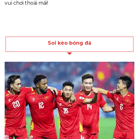
vui chơi thoải mái!
0
1
LKS Lodz
-
39'
4
-
3
[6]
kuwin
BRAZILIAN PAULISTA SERIE B
1
0
America SP U23
-
9'
1
-
0
CZECH FIFTH LEAGUE
Soi kèo bóng đá
0
2
Tj Sokol Rozstani
-
FK Sedmiho
HT
5
-
0
PARAGUAYAN DIVISION INTERMEDIA
0
0
Benjamin Aceval
-
9'
1
-
1
[4]
0
0
Deportivo Carapegua
-
9'
1
-
0
[11]
VĐQG KAZAKHSTAN
0
0
FC Astana
-
Okzhetpes
9'
0
-
1
[3]
GERMAN BUNDESLIGA 2
3
0
1. FC Nürnberg
-
76'
5
-
3
[11]