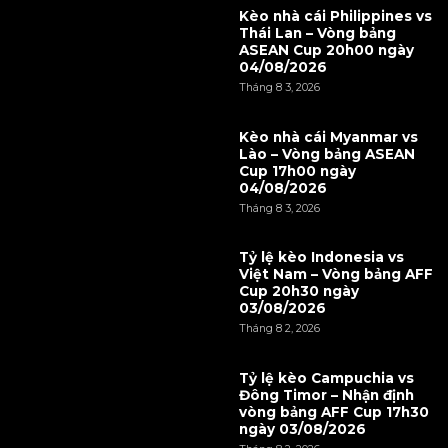
Kèo nhà cái Philippines vs
Thái Lan – Vòng bảng
ASEAN Cup 20h00 ngày
04/08/2026
Tháng 8 3, 2026
Kèo nhà cái Myanmar vs
Lào – Vòng bảng ASEAN
Cup 17h00 ngày
04/08/2026
Tháng 8 3, 2026
Tỷ lệ kèo Indonesia vs
Việt Nam – Vòng bảng AFF
Cup 20h30 ngày
03/08/2026
Tháng 8 2, 2026
Tỷ lệ kèo Campuchia vs
Đông Timor – Nhận định
vòng bảng AFF Cup 17h30
ngày 03/08/2026