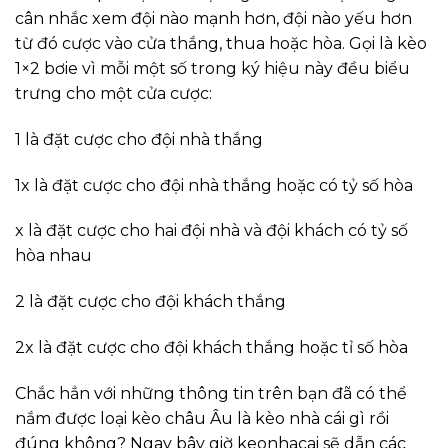
cân nhắc xem đội nào mạnh hơn, đội nào yếu hơn
ARGENTINE WOMEN'S LEAGUE
từ đó cược vào cửa thắng, thua hoặc hòa. Gọi là kèo
1
1
Ferro Carril Oeste Women
-
39'
3
-
2
1×2 bơie vì mỗi một số trong ký hiệu này đều biểu
trưng cho một cửa cược:
POLAND LIGA 3
1 là đặt cược cho đội nhà thắng
2
0
MLKS Znicz Biala Piska
-
Polonia Pas
49'
5
-
2
SUPREME DIVISION NỮ NGA
1x là đặt cược cho đội nhà thắng hoặc có tỷ số hòa
1
0
Lokomotiv Moscow Women
-
76'
2
-
6
[5]
x là đặt cược cho hai đội nhà và đội khách có tỷ số
PAR D3
hòa nhau
0
0
Club 24 de Setiembre
-
9'
0
-
0
2 là đặt cược cho đội khách thắng
HUNAN FOOTBALL LEAGUE
2x là đặt cược cho đội khách thắng hoặc tỉ số hòa
0
0
Shaoyang Team
-
Huaihua T
68'
0
-
0
[6]
Chắc hẳn với những thông tin trên bạn đã có thể
1
0
Yongzhou Team
-
60'
0
-
0
[13]
nắm được loại kèo châu Âu là kèo nhà cái gì rồi
BRAZIL CAMPEONATO GOIANO
đúng không? Ngay bây giờ keonhacai sẽ dẫn các