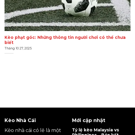
Northampton On Cheneck
-
Heanor To
13:00
-
Wick
-
Camberley
13:00
-
Little Common FC
-
13:00
-
Kèo phạt góc: Những thông tin người chơi có thể chưa
Haarlem
-
Irlam
14:00
-
biết
Tháng 10 27, 2025
Beverley Town
-
14:00
-
Littlehampton Town
-
14:00
-
VĐQG BỒ ĐÀO NHA
FC Porto
-
Alverca
17:00
-
[7]
[12]
Benfica
-
Viseu
19:30
-
[8]
[16]
Gil Vicente
-
Rio Ave
19:30
-
[10]
[13]
Moreirense
-
19:30
-
[11]
Kèo Nhà Cái
Mới cập nhật
VĐQG ARGENTINA
Tỷ lệ kèo Malaysia vs
Kèo nhà cái có lẽ là một
Philippines – Bán kết