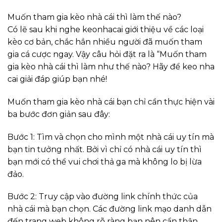
0
0
Peterborough Women
-
9'
0
-
0
Muốn tham gia kèo nhà cái thì làm thế nào?
Có lẽ sau khi nghe keonhacai giới thiệu về các loại
0
0
Union Berlin Women
-
9'
0
-
0
[9]
kèo cơ bản, chắc hẳn nhiều người đã muốn tham
0
0
Werder Bremen Women
-
9'
0
-
0
[6]
gia cá cược ngay. Vậy câu hỏi đặt ra là “Muốn tham
gia kèo nhà cái thì làm như thế nào? Hãy để keo nha
0
0
AmaZulu
-
9'
0
-
0
[4]
cai giải đáp giúp bạn nhé!
VĐQG UKRAINE
Muốn tham gia kèo nhà cái bạn chỉ cần thực hiện vài
0
0
FK Epitsentr Dunayivtsi
-
39'
0
-
1
[3]
ba bước đơn giản sau đây:
UKRAINIAN FIRST LEAGUE
Bước 1: Tìm và chọn cho mình một nhà cái uy tín mà
0
0
Fenix Mariupol
-
SC Poltava
9'
1
-
0
[16]
bạn tin tưởng nhất. Bởi vì chỉ có nhà cái uy tín thì
GUIZHOU ZIYUN "WUFENG CUP" FOOTBALL TOURNAMENT
bạn mới có thể vui chơi thả ga mà không lo bị lừa
đảo.
0
0
Fengye
-
24'
0
-
0
Bước 2: Truy cập vào đường link chính thức của
CZECH CHANCE LIGA
nhà cái mà bạn chọn. Các đường link mạo danh dẫn
0
0
SK Slavia Praha
-
FK Pardubi
9'
0
-
1
[3]
đến trang web không rõ ràng bạn nên cẩn thận.