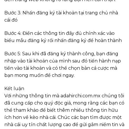
ĐỨC 2. BUNDESLIGA NỮ
Bước 3: Nhấn đăng ký tài khoản tại trang chủ nhà
0
1
FFC Frankfurt II Women
-
HT
0
-
0
[13]
cái đó
0
1
SC Sand Women
-
49'
0
-
0
[3]
Bước 4: Điền các thông tin đầy đủ chính xác vào
MOZAMBIQUE CHAMPIONSHIP
biểu mẫu đăng ký rồi nhấn đăng ký để hoàn thành
0
1
Vilankulo FC
-
LD Sofala
24'
0
-
0
[9]
Bước 5: Sau khi đã đăng ký thành công, bạn đăng
nhập vào tài khoản của mình sau đó tiến hành nạp
0
0
Ferroviario Maputo
-
AD Pemba
24'
0
-
0
tiền vào tài khoản và có thể chọn bàn cá cược mà
UKRAINIAN SECOND LEAGUE
bạn mong muốn để chơi ngay.
0
0
Nyva Ternopil B
-
48'
0
-
0
[1]
Kết luận
0
1
FC Vilkhivtsi
-
39'
0
-
0
[8]
Với những thông tin mà adahirchi.com.mx chúng tôi
đã cung cấp cho quý độc giả, mong rằng các bạn có
ARMENIAN FIRST LEAGUE
thể tham khảo để biết thêm nhiều thông tin hữu
0
0
Bentonit Idzhevan
-
9'
0
-
0
[7]
ích hơn về kèo nhà cái. Chúc các bạn tìm được một
nhà cái uy tín chất lượng cao để gửi gắm niềm tin và
DIVISION 1 BA LAN