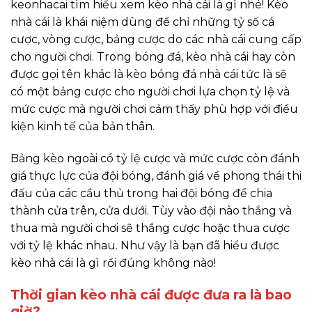
keonhacai tìm hiểu xem kèo nhà cái là gì nhé! Kèo
0
0
Burgos CF
-
Cultural Le
45'
1
-
2
[7]
nhà cái là khái niệm dùng để chỉ những tỷ số cá
0
1
Marino luanco
-
Ponferradi
45'
1
-
3
[11]
cược, vòng cược, bảng cược do các nhà cái cung cấp
cho người chơi. Trong bóng đá, kèo nhà cái hay còn
0
0
UD Vall De Uxo
-
Villarreal C
45'
0
-
0
được gọi tên khác là kèo bóng đá nhà cái tức là sẽ
0
0
SD Logrones
-
Numancia
45'
0
-
0
[13]
[
có một bảng cược cho người chơi lựa chọn tỷ lệ và
mức cược mà người chơi cảm thấy phù hợp với điều
0
0
Esperance Sportive de Tunis
-
AS Marsa
45'
0
-
0
[2]
[1
kiện kinh tế của bản thân.
2
0
APOEL Nicosia
-
AE Kifisias
45'
1
-
2
[5]
[
Bảng kèo ngoài có tỷ lệ cược và mức cược còn đánh
0
0
Real Valladol B
-
Real Madri
45'
0
-
2
[12]
giá thực lực của đội bóng, đánh giá về phong thái thi
0
2
Aris Thessaloniki
-
Panserraik
45'
0
-
0
[8]
đấu của các cầu thủ trong hai đội bóng để chia
thành cửa trên, cửa dưới. Tùy vào đội nào thắng và
0
0
Racing de Ferrol
-
45'
0
-
0
[12]
thua mà người chơi sẽ thắng cược hoặc thua cược
2
0
Kermt Hasselt
-
Belisia bil
45'
4
-
2
với tỷ lệ khác nhau. Như vậy là bạn đã hiểu được
kèo nhà cái là gì rồi đúng không nào!
0
0
CD Alaves Women
-
45'
0
-
0
Thời gian kèo nhà cái được đưa ra là bao
1
0
AEK Athens
-
Kallithea
45'
1
-
1
[1]
[5]
giờ?