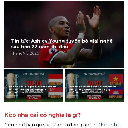
1
0
Niki Volou
-
Sarakinos V
90+3'
0
-
0
[2]
0
1
Sloboda
-
86'
8
-
2
0
0
Cittadella
-
Luparense 
88'
8
-
1
[6]
Tin tức: Ashley Young tuyên bố giải nghệ
0
1
ACD Virtus Entella
-
Carrarese
90'
4
-
2
[14]
[
sau hơn 22 năm thi đấu
1
1
AJ Auxerre
-
Troyes
88'
4
-
6
[15]
Tháng 7 5, 2026
2
2
Mamelodi Sundowns
-
86'
3
-
5
[10]
0
0
Le Mans
-
Saumur OL
87'
0
-
0
2
2
CE L'Hospitalet
-
CF Badalo
75'
4
-
3
[5]
Kèo nhà cái Singapore vs Indonesia –
Kèo nhà cái Việt Nam vs Campuchia –
Bán kết AFF Cup 20h00 ngày
Vòng bảng AFF Cup 20h00 ngày
07/08/2026
07/08/2026
3
2
Cesena Women
-
88'
7
-
4
0
1
Asd Pineto Calcio
-
81'
1
-
4
[7]
Kèo nhà cái có nghĩa là gì?
3
0
Kasimpasa
-
Samsunsp
82'
2
-
3
[13]
Nếu như bạn gõ vài từ khóa đơn giản như
kèo nhà
3
1
Grosseto
-
89'
6
-
4