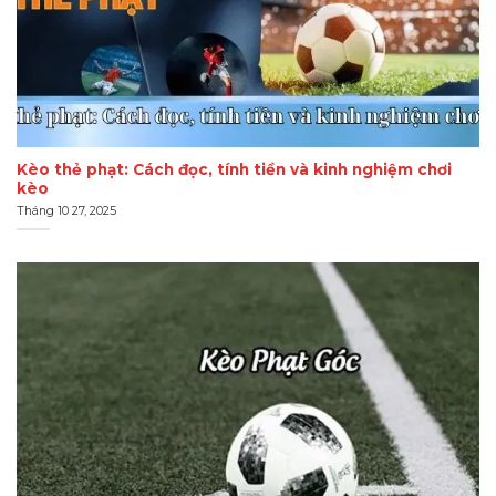
MLS MỸ
New England Revolution
-
20:30
-
[3]
VĐQG SERBIA
Crvena Zvezda
-
Novi Pazar
18:00
-
[2]
Kèo thẻ phạt: Cách đọc, tính tiền và kinh nghiệm chơi
Radnicki 1923 Kragujevac
-
Zemun
18:00
-
[13]
[12]
kèo
Tháng 10 27, 2025
Loading more...