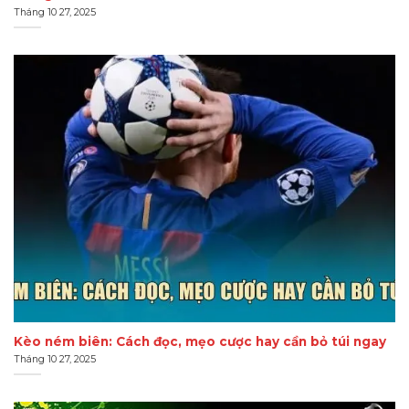
4
0
Envigado U19
-
85'
Tháng 10 27, 2025
5
-
3
1
1
Millonarios B U19
-
87'
2
-
2
PORTUGUESE CHAMPIONS NACIONAL JUNIORES A 2
1
0
FC Porto U19
-
Feirense U
85'
4
-
5
[1]
0
1
Rio Ave U19
-
84'
3
-
4
[7]
0
1
CD Mafra U19
-
87'
5
-
5
[7]
0
0
SC Farense U19
-
86'
6
-
1
[4]
2
0
Sporting CP U19
-
83'
4
-
1
[8]
CHILEAN TERCERA
2
1
CD Rancagua Sur
-
82'
6
-
4
Kèo ném biên: Cách đọc, mẹo cược hay cần bỏ túi ngay
2
4
Rodelindo Roman
-
Quintero U
83'
0
-
0
Tháng 10 27, 2025
CANADA CANADIAN PREMIER LEAGUE