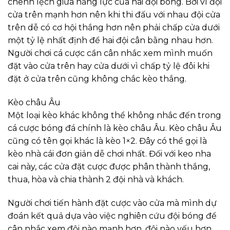
chênh lệch giữa năng lực của hai đội bóng. Bởi vì đội
1
2
Bodo Glimt (W)
-
Molde Wo
90'
3
-
7
[12]
cửa trên mạnh hơn nên khi thi đấu với nhau đội cửa
trên dễ có cơ hội thắng hơn nên phải chấp cửa dưới
AUSTRIAN BUNDESLIGA
một tỷ lệ nhất định để hai đội cân bằng nhau hơn.
0
0
TSV Hartberg
-
Sturm Graz
15'
0
-
0
[11]
Người chơi cá cược cần cân nhắc xem mình muốn
đặt vào cửa trên hay cửa dưới vì chấp tỷ lệ đôi khi
HẠNG 3 ÁO
đặt ở cửa trên cũng không chắc kèo thắng.
2
1
FC Dornbirn
-
FC Wolfurt
85'
0
-
0
Kèo châu Âu
0
2
FC Kitzbuhel
-
SV Fugen
87'
0
-
0
Một loại kèo khác không thể không nhắc đến trong
1
1
SC Schwaz
-
Sc Rothis
87'
0
-
0
cá cược bóng đá chính là kèo châu Âu. Kèo châu Âu
cũng có tên gọi khác là kèo 1×2. Đây có thể gọi là
0
0
Mattersburg
-
Wiener SC
15'
1
-
1
kèo nhà cái đơn giản dễ chơi nhất. Đối với keo nha
0
0
St. Johann
-
LASK Yout
15'
0
-
0
cai này, các cửa đặt cược được phân thành thắng,
[15]
thua, hòa và chia thành 2 đội nhà và khách.
SUPREME DIVISION NỮ NGA
Người chơi tiến hành đặt cược vào cửa mà mình dự
1
4
FC Krasnodar Women
-
87'
0
-
4
[10]
đoán kết quả dựa vào việc nghiên cứu đội bóng để
POLAND LIGA 2
cân nhắc xem đội nào mạnh hơn, đội nào yếu hơn