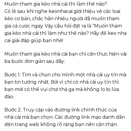
Muốn tham gia kèo nhà cái thì làm thế nào?
0
0
Hapoel Bnei Sakhnin FC
-
Maccabi Ha
15'
0
-
1
[8]
Có lẽ sau khi nghe keonhacai giới thiệu về các loại
ESTONIAN PREMIUM LIIGA
kèo cơ bản, chắc hẳn nhiều người đã muốn tham
gia cá cược ngay. Vậy câu hỏi đặt ra là “Muốn tham
0
2
Trans Narva
-
90'
2
-
8
[10]
gia kèo nhà cái thì làm như thế nào? Hãy để keo nha
HẠNG 2 ESTONIA
cai giải đáp giúp bạn nhé!
1
2
FC Nomme United U21
-
88'
3
-
6
[8]
Muốn tham gia kèo nhà cái bạn chỉ cần thực hiện vài
ESILIIGA B
ba bước đơn giản sau đây:
3
2
Tartu Kalev
-
90'
10
-
2
[7]
Bước 1: Tìm và chọn cho mình một nhà cái uy tín mà
ESTONIA WOMEN'S MEISTRI LIIGA
bạn tin tưởng nhất. Bởi vì chỉ có nhà cái uy tín thì
bạn mới có thể vui chơi thả ga mà không lo bị lừa
0
1
FC Elva Women
-
90'
0
-
0
[5]
đảo.
MOLDOVAN SUPER LIGA
Bước 2: Truy cập vào đường link chính thức của
0
0
Real Sireti
-
FC Balti
45'
3
-
0
[8]
[7]
nhà cái mà bạn chọn. Các đường link mạo danh dẫn
đến trang web không rõ ràng bạn nên cẩn thận.
GEORGIA EROVNULI LIGA 2