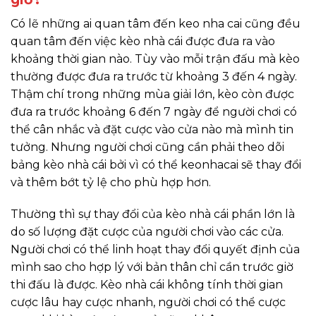
0
0
Goztepe
-
Trabzonsp
45'
2
-
1
[6]
Có lẽ những ai quan tâm đến keo nha cai cũng đều
0
0
Castellon
-
Levante
45'
0
-
0
[6]
[16
quan tâm đến việc kèo nhà cái được đưa ra vào
khoảng thời gian nào. Tùy vào mỗi trận đấu mà kèo
0
0
CD Leganes
-
Tenerife
45'
0
-
2
[16]
thường được đưa ra trước từ khoảng 3 đến 4 ngày.
2
0
Caykur Rizespor
-
Pyramids 
45'
0
-
0
[8]
Thậm chí trong những mùa giải lớn, kèo còn được
đưa ra trước khoảng 6 đến 7 ngày để người chơi có
0
0
Barbastro
-
CE Atletic L
45'
2
-
1
[11]
thể cân nhắc và đặt cược vào cửa nào mà mình tin
0
0
Sporting West Harelbeke
-
RAEC Mon
45'
0
-
0
tưởng. Nhưng người chơi cũng cần phải theo dõi
bảng kèo nhà cái bởi vì có thể keonhacai sẽ thay đổi
0
1
Alhama CF Women
-
45'
2
-
1
và thêm bớt tỷ lệ cho phù hợp hơn.
0
0
Fundacio Esportiva Grama
-
CE Manres
45'
3
-
3
[6]
Thường thì sự thay đổi của kèo nhà cái phần lớn là
0
0
Yeclano Deportivo
-
FC Cartag
45'
2
-
4
[11]
do số lượng đặt cược của người chơi vào các cửa.
Người chơi có thể linh hoạt thay đổi quyết định của
1
0
Celta Vigo B
-
UD Ourens
45'
1
-
1
mình sao cho hợp lý với bản thân chỉ cần trước giờ
0
0
Real Avila CF
-
15'
0
-
0
[8]
thi đấu là được. Kèo nhà cái không tính thời gian
cược lâu hay cược nhanh, người chơi có thể cược
0
0
Atletico Astorga
-
15'
1
-
1
[13]