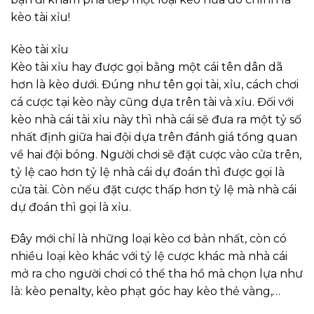
2
0
Kauno Zalgiris
-
Hegelman
85'
3
-
0
[2]
kèo tài xỉu!
TURKISH FIRST LEAGUE
Kèo tài xỉu
0
0
Sivasspor
-
Erokspor
Kèo tài xỉu hay được gọi bằng một cái tên dân dã
87'
8
-
2
[17]
[9
hơn là kèo dưới. Đúng như tên gọi tài, xỉu, cách chơi
0
0
Umraniyespor
-
81'
6
-
3
[19]
cá cược tại kèo này cũng dựa trên tài và xỉu. Đối với
CROATIAN FOOTBALL LEAGUE
kèo nhà cái tài xỉu này thì nhà cái sẽ đưa ra một tỷ số
nhất định giữa hai đội dựa trên đánh giá tổng quan
0
4
Rudes
-
NK Osijek
54'
4
-
2
[8]
[
về hai đội bóng. Người chơi sẽ đặt cược vào cửa trên,
BULGARIAN FIRST LEAGUE
tỷ lệ cao hơn tỷ lệ nhà cái dự đoán thì được gọi là
cửa tài. Còn nếu đặt cược thấp hơn tỷ lệ mà nhà cái
1
2
Lokomotiv Sofia
-
87'
6
-
5
[9]
dự đoán thì gọi là xỉu.
HẠNG 2 SLOVENIA
Đây mới chỉ là những loại kèo cơ bản nhất, còn có
3
0
Jadran Dekani
-
89'
7
-
8
[11]
nhiều loại kèo khác với tỷ lệ cược khác mà nhà cái
mở ra cho người chơi có thể tha hồ mà chọn lựa như
ISRAEL TOTO CUP
là: kèo penalty, kèo phạt góc hay kèo thẻ vàng,…
0
0
Hapoel Haifa
-
15'
0
-
0
[11]