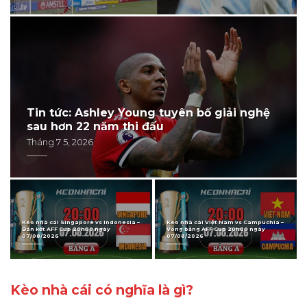
1
1
Newcastle Olympic
-
Valentine
57'
3
-
1
[9]
[8
0
0
Edgeworth Eagles FC
-
14'
0
-
1
[3]
NATIONAL PREMIER LEAGUES VICTORIA 3
0
1
Moreland City SC
-
Kingston Ci
53'
6
-
7
Tin tức: Ashley Young tuyên bố giải nghệ
NEW ZEALAND SOUTH PREMIER LEAGUE
sau hơn 22 năm thi đấu
1
0
Northern AFC
-
14'
0
-
1
Tháng 7 5, 2026
NEW ZEALAND NORTHERN PREMIER LEAGUE
1
0
Birkenhead United
-
Manukau Un
14'
0
-
0
NEW ZEALAND CENTRAL PREMIER LEAGUE
Kèo nhà cái Singapore vs Indonesia –
Kèo nhà cái Việt Nam vs Campuchia –
Bán kết AFF Cup 20h00 ngày
Vòng bảng AFF Cup 20h00 ngày
07/08/2026
07/08/2026
2
0
Island Bay United
-
Upper Hutt 
74'
1
-
5
0
0
Petone FC
-
Western Su
56'
1
-
4
Kèo nhà cái có nghĩa là gì?
WESTERN AUSTRALIA RESERVES LEAGUE