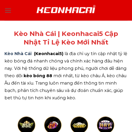
Bỏ
qua
nội
dung
Kèo Nhà Cái | Keonhacai5 Cập
Nhật Tỉ Lệ Kèo Mới Nhất
Kèo Nhà Cái
(Keonhacai5)
là địa chỉ uy tín cập nhật tỷ lệ
kèo bóng đá nhanh chóng và chính xác hàng đầu hiện
nay. Với hệ thống dữ liệu phong phú, người chơi dễ dàng
theo dõi
kèo bóng 88
mới nhất, từ kèo châu Á, kèo châu
Âu đến tài xỉu. Trang luôn mang đến thông tin minh
bạch, phân tích chuyên sâu và dự đoán chuẩn xác, giúp
bet thủ tự tin hơn khi xuống kèo.