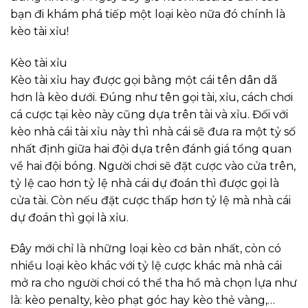
AFC Mansfield
-
Retford Uni
14:00
-
bạn đi khám phá tiếp một loại kèo nữa đó chính là
Skegness Town
-
Retford FC
14:00
-
kèo tài xỉu!
Bottesford Town
-
Aylestone 
14:00
-
Kèo tài xỉu
Kèo tài xỉu hay được gọi bằng một cái tên dân dã
Grantham Town
-
Lincoln Uni
14:00
-
hơn là kèo dưới. Đúng như tên gọi tài, xỉu, cách chơi
Corby Town
-
FC Peterbo
14:00
-
cá cược tại kèo này cũng dựa trên tài và xỉu. Đối với
kèo nhà cái tài xỉu này thì nhà cái sẽ đưa ra một tỷ số
Loughborough Students
-
14:00
-
nhất định giữa hai đội dựa trên đánh giá tổng quan
Desborough Town
-
Hucknall T
14:00
-
về hai đội bóng. Người chơi sẽ đặt cược vào cửa trên,
tỷ lệ cao hơn tỷ lệ nhà cái dự đoán thì được gọi là
Sherwood Colliery
-
Moulton
14:00
-
cửa tài. Còn nếu đặt cược thấp hơn tỷ lệ mà nhà cái
Woodbridge Town
-
Heacham
14:00
-
dự đoán thì gọi là xỉu.
Wroxham F.C.
-
14:00
-
Đây mới chỉ là những loại kèo cơ bản nhất, còn có
Ely City F.C.
-
14:00
nhiều loại kèo khác với tỷ lệ cược khác mà nhà cái
-
mở ra cho người chơi có thể tha hồ mà chọn lựa như
Histon
-
14:00
-
là: kèo penalty, kèo phạt góc hay kèo thẻ vàng,…