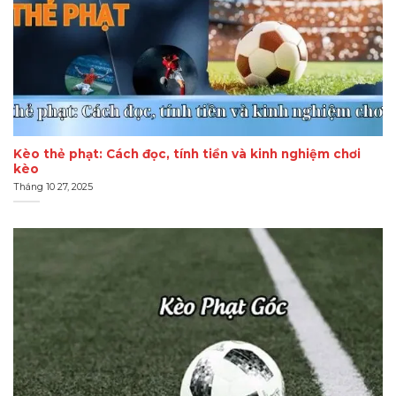
-
Saltash United
-
Brixham
14:00
-
Ivybridge Town
-
Torpoint Ath
14:00
-
Tavistock AFC
-
St Blazey
14:00
-
Liskeard Athletic
-
14:00
-
Kèo thẻ phạt: Cách đọc, tính tiền và kinh nghiệm chơi
VĐQG BỒ ĐÀO NHA
kèo
Tháng 10 27, 2025
Maritimo
-
Casa Pia A
14:30
-
[17]
Vitoria Guimaraes
-
FC Arouca
17:00
-
[10]
[
CF Estrela Amadora SAD
-
Sporting C
19:30
-
[15]
VĐQG ARGENTINA
Atletico Tucuman
-
17:45
-
[6]
Deportivo Riestra
-
17:45
-
[10]