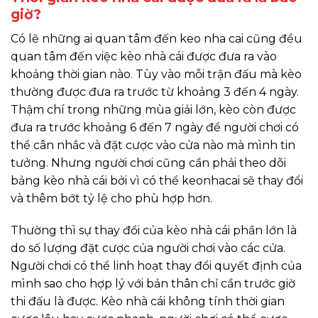
Carlisle City FC
-
14:00
-
giờ?
Birtley Town
-
Bishop Auc
14:00
-
Có lẽ những ai quan tâm đến keo nha cai cũng đều
quan tâm đến việc kèo nhà cái được đưa ra vào
Shildon A.F.C.
-
Blyth Town
14:00
-
khoảng thời gian nào. Tùy vào mỗi trận đấu mà kèo
Ashington A.F.C.
-
Horden CW
14:00
-
thường được đưa ra trước từ khoảng 3 đến 4 ngày.
Thậm chí trong những mùa giải lớn, kèo còn được
Newcastle Benfield
-
Redcar Athl
14:00
-
đưa ra trước khoảng 6 đến 7 ngày để người chơi có
-
14:00
-
thể cân nhắc và đặt cược vào cửa nào mà mình tin
tưởng. Nhưng người chơi cũng cần phải theo dõi
Newton Aycliffe F.C.
-
Kendal To
14:00
-
bảng kèo nhà cái bởi vì có thể keonhacai sẽ thay đổi
Blyth Spartans
-
14:00
-
và thêm bớt tỷ lệ cho phù hợp hơn.
Euxton Villa
-
14:00
-
Thường thì sự thay đổi của kèo nhà cái phần lớn là
do số lượng đặt cược của người chơi vào các cửa.
1874 Northwich
-
Rossington
14:00
-
Người chơi có thể linh hoạt thay đổi quyết định của
Liversedge
-
Penistone 
14:00
-
mình sao cho hợp lý với bản thân chỉ cần trước giờ
thi đấu là được. Kèo nhà cái không tính thời gian
Frickley Athletic
-
Campion A
14:00
-