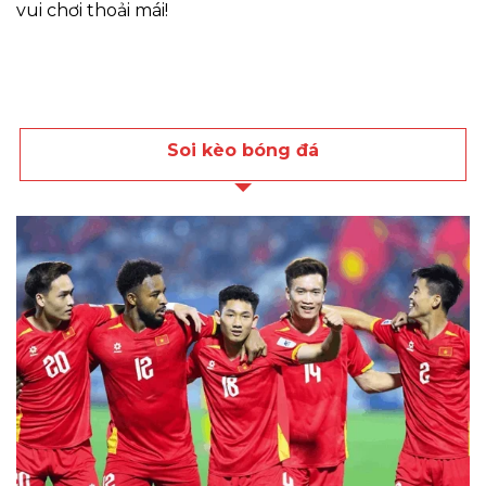
vui chơi thoải mái!
Witham Town
-
Colney Hea
14:00
-
kuwin
Harlow Town
-
Frenford
14:00
-
Haringey Borough
-
14:00
-
Soi kèo bóng đá
Northwood
-
Hutton
14:00
-
Leverstock Green
-
Walthamst
14:00
-
Great Wakering Rovers
-
Takeley
14:00
-
Romford
-
Barton Rov
14:00
-
Stotfold FC
-
Basildon Un
14:00
-
Hullbridge Sports
-
Hadley
14:00
-
Clapton Community
-
Benfleet
14:00
-
Newport Pagnell Town
-
Marlow
14:00
-
North Leigh
-
14:00
-