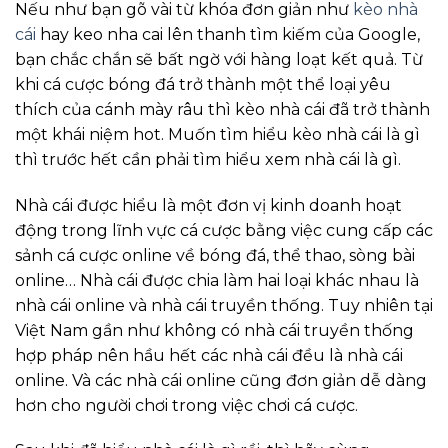
Nếu như bạn gõ vài từ khóa đơn giản như
kèo nhà
2
1
Murdoch University Melville FC Reserves
-
57'
0
-
6
cái
hay keo nha cai lên thanh tìm kiếm của Google,
2
2
Curtin University SC Reserves
-
47'
1
-
2
bạn chắc chắn sẽ bất ngờ với hàng loạt kết quả. Từ
khi cá cược bóng đá trở thành một thể loại yêu
AUSTRALIA CAPITAL TERRITORY U23 LEAGUE
thích của cánh mày râu thì kèo nhà cái đã trở thành
0
0
Canberra Croatia FC U23
-
14'
0
-
1
một khái niệm hot. Muốn tìm hiểu kèo nhà cái là gì
thì trước hết cần phải tìm hiểu xem nhà cái là gì.
SOLOMON ISLANDS TELEKOM S-LEAGUE
0
1
Honiara City FC
-
Malaita Kin
HT
2
-
0
Nhà cái được hiểu là một đơn vị kinh doanh hoạt
động trong lĩnh vực cá cược bằng việc cung cấp các
AUSTRALIA NEW SOUTH WALES WOMEN'S LEAGUE
sảnh cá cược online về bóng đá, thể thao, sòng bài
0
0
NWS Spirit Women
-
14'
0
-
1
[11]
online… Nhà cái được chia làm hai loại khác nhau là
nhà cái online và nhà cái truyền thống. Tuy nhiên tại
AUS NPL U23
Việt Nam gần như không có nhà cái truyền thống
2
1
Melbourne Knights U23
-
86'
5
-
1
hợp pháp nên hầu hết các nhà cái đều là nhà cái
online. Và các nhà cái online cũng đơn giản dễ dàng
1
0
Dandenong City U23
-
14'
0
-
0
[12]
hơn cho người chơi trong việc chơi cá cược.
RUS D3B