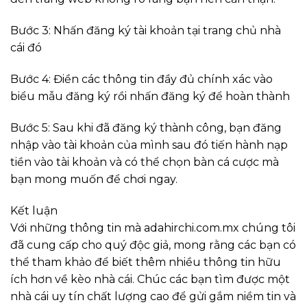
Biggleswade United FC
-
Woodford 
14:00
-
Bước 3: Nhấn đăng ký tài khoản tại trang chủ nhà
Harefield United
-
Bowers Pit
14:00
-
cái đó
North Greenford United
-
Arlesey To
14:00
-
Bước 4: Điền các thông tin đầy đủ chính xác vào
London Lions
-
Rayners La
14:00
-
biểu mẫu đăng ký rồi nhấn đăng ký để hoàn thành
Everett Rovers
-
Kings Lang
14:00
-
Bước 5: Sau khi đã đăng ký thành công, bạn đăng
nhập vào tài khoản của mình sau đó tiến hành nạp
Hendon
-
14:00
-
tiền vào tài khoản và có thể chọn bàn cá cược mà
Sawbridgeworth Town
-
AFC Welwy
14:00
-
bạn mong muốn để chơi ngay.
Ilford
-
Dunstable 
14:00
-
Kết luận
Bedfont Sports
-
Concord Ra
14:00
-
Với những thông tin mà adahirchi.com.mx chúng tôi
đã cung cấp cho quý độc giả, mong rằng các bạn có
Buckhurst Hill
-
14:00
-
thể tham khảo để biết thêm nhiều thông tin hữu
Tilbury
-
Wormley R
14:00
-
ích hơn về kèo nhà cái. Chúc các bạn tìm được một
nhà cái uy tín chất lượng cao để gửi gắm niềm tin và
Harpenden Town
-
14:00
-