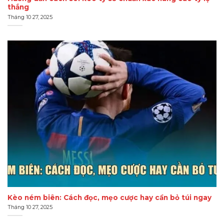
Abingdon United
-
14:00
-
thắng
Tháng 10 27, 2025
Reading Town
-
Tring Athlet
14:00
-
Thatcham Town
-
Cinderford
14:00
-
Beckenham Town
-
Horley Tow
14:00
-
Petts Wood Holmesdale
-
14:00
-
Bexhill Utd
-
14:00
-
Lancing
-
SE Dons
14:00
-
Midhurst Easebourne
-
14:00
-
Punjab Utd
-
Seaford T
14:00
-
Horsham YMCA
-
14:00
-
Virginia Water
-
South Park
14:00
-
Kèo ném biên: Cách đọc, mẹo cược hay cần bỏ túi ngay
Tháng 10 27, 2025
Godalming Town
-
Tunbridge 
14:00
-