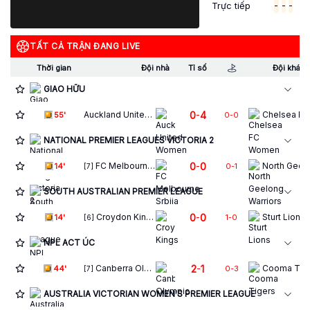
Trực tiếp
-
-
-
TẤT CẢ TRẬN ĐANG LIVE
Thời gian
Đội nhà
Tỉ số
Đội khách
GIAO HỮU
0
4
Auckland United Women
-
55'
0
-
0
NATIONAL PREMIER LEAGUES VICTORIA 2
0
0
FC Melbourne Srbija
-
14'
0
-
1
[7]
SOUTH AUSTRALIAN PREMIER LEAGUE
0
0
Croydon Kings
-
Sturt Lions
14'
1
-
0
[6]
NPL ACT ÚC
2
1
Canberra Olympic
-
Cooma Tig
44'
0
-
3
[7]
AUSTRALIA VICTORIAN WOMEN'S PREMIER LEAGUE