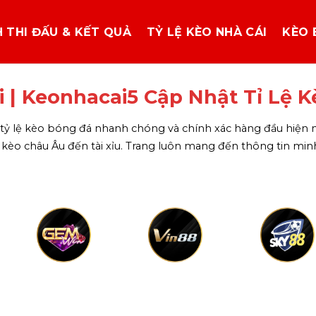
H THI ĐẤU & KẾT QUẢ
TỶ LỆ KÈO NHÀ CÁI
KÈO 
 | Keonhacai5 Cập Nhật Tỉ Lệ 
ật tỷ lệ kèo bóng đá nhanh chóng và chính xác hàng đầu hiện 
 kèo châu Âu đến tài xỉu. Trang luôn mang đến thông tin min