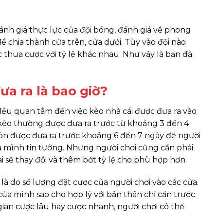
ánh giá thực lực của đội bóng, đánh giá về phong
để chia thành cửa trên, cửa dưới. Tùy vào đội nào
 thua cược với tỷ lệ khác nhau. Như vậy là bạn đã
ưa ra là bao giờ?
đều quan tâm đến việc kèo nhà cái được đưa ra vào
 kèo thường được đưa ra trước từ khoảng 3 đến 4
còn được đưa ra trước khoảng 6 đến 7 ngày để người
à mình tin tưởng. Nhưng người chơi cũng cần phải
i sẽ thay đổi và thêm bớt tỷ lệ cho phù hợp hơn.
là do số lượng đặt cược của người chơi vào các cửa.
của mình sao cho hợp lý với bản thân chỉ cần trước
 gian cược lâu hay cược nhanh, người chơi có thể