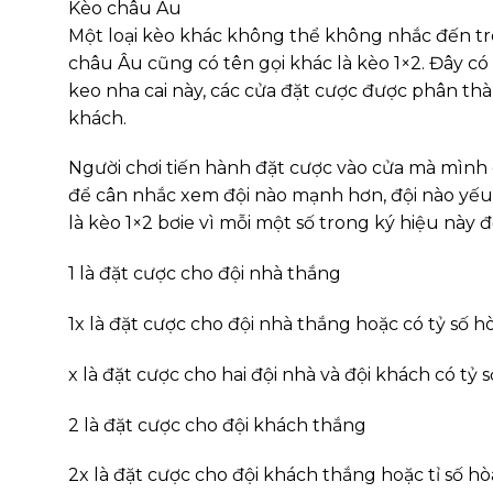
Kèo châu Âu
Một loại kèo khác không thể không nhắc đến tr
châu Âu cũng có tên gọi khác là kèo 1×2. Đây có t
keo nha cai này, các cửa đặt cược được phân thà
khách.
Người chơi tiến hành đặt cược vào cửa mà mình
để cân nhắc xem đội nào mạnh hơn, đội nào yếu 
là kèo 1×2 bơie vì mỗi một số trong ký hiệu này
1 là đặt cược cho đội nhà thắng
1x là đặt cược cho đội nhà thắng hoặc có tỷ số h
x là đặt cược cho hai đội nhà và đội khách có tỷ
2 là đặt cược cho đội khách thắng
2x là đặt cược cho đội khách thắng hoặc tỉ số hò