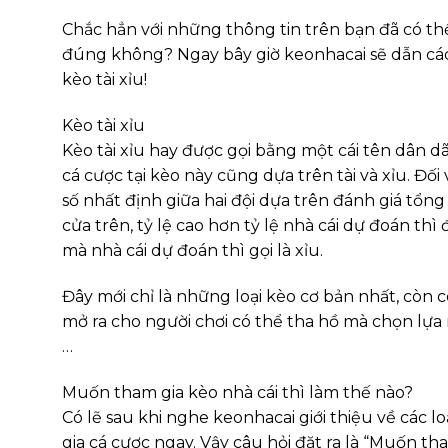
Chắc hẳn với những thông tin trên bạn đã có thể
đúng không? Ngay bây giờ keonhacai sẽ dẫn các 
kèo tài xỉu!
Kèo tài xỉu
Kèo tài xỉu hay được gọi bằng một cái tên dân dã 
cá cược tại kèo này cũng dựa trên tài và xỉu. Đối v
số nhất định giữa hai đội dựa trên đánh giá tổng
cửa trên, tỷ lệ cao hơn tỷ lệ nhà cái dự đoán thì
mà nhà cái dự đoán thì gọi là xỉu.
Đây mới chỉ là những loại kèo cơ bản nhất, còn c
mở ra cho người chơi có thể tha hồ mà chọn lựa 
…
Muốn tham gia kèo nhà cái thì làm thế nào?
Có lẽ sau khi nghe keonhacai giới thiệu về các 
gia cá cược ngay. Vậy câu hỏi đặt ra là “Muốn t