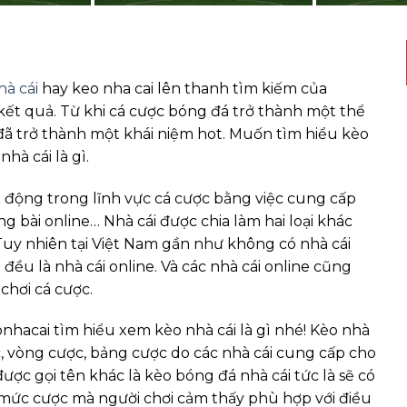
hà cái
hay keo nha cai lên thanh tìm kiếm của
kết quả. Từ khi cá cược bóng đá trở thành một thể
 đã trở thành một khái niệm hot. Muốn tìm hiểu kèo
hà cái là gì.
t động trong lĩnh vực cá cược bằng việc cung cấp
ng bài online… Nhà cái được chia làm hai loại khác
 Tuy nhiên tại Việt Nam gần như không có nhà cái
ều là nhà cái online. Và các nhà cái online cũng
chơi cá cược.
eonhacai tìm hiểu xem kèo nhà cái là gì nhé! Kèo nhà
c, vòng cược, bảng cược do các nhà cái cung cấp cho
ược gọi tên khác là kèo bóng đá nhà cái tức là sẽ có
 mức cược mà người chơi cảm thấy phù hợp với điều