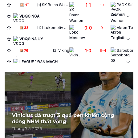
1
1
SK Brann Women
-
HT
1
-
0
[1]
VĐQG NGA
0
0
Lokomotiv Moscow
-
Akron Togli
33'
0
-
1
[12]
VĐQG NA UY
1
0
Viking
-
Sarpsborg
76'
9
-
4
[2]
LEAGUE 1 ĐAN MẠCH
1
0
Hobro
-
AB Akadem
77'
1
-
4
[7]
VĐQG URUGUAY
1
0
Central Espanol
-
76'
6
-
3
[5]
VĐQG ARMENIA
Vinicius đá trượt 3 quả pen khiến cộng
0
0
Gandzasar Kapan
-
FC Syunik
33'
0
-
0
[9]
[1
đồng NHM thất vọng
Tháng 7 5, 2026
0
0
FC Syunik
-
33'
0
-
0
[11]