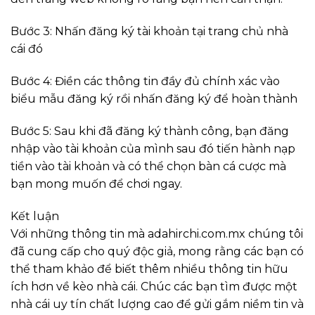
1
0
Redditch United
-
70'
6
-
1
[16]
Bước 3: Nhấn đăng ký tài khoản tại trang chủ nhà
2
1
Rushall Olympic
-
Hitchin To
72'
7
-
1
cái đó
[14]
1
0
Stourbridge
-
72'
5
-
0
[19]
Bước 4: Điền các thông tin đầy đủ chính xác vào
biểu mẫu đăng ký rồi nhấn đăng ký để hoàn thành
1
0
Stratford Town
-
69'
3
-
4
[18]
ENGLISH SOUTHERN FOOTBALL LEAGUE
Bước 5: Sau khi đã đăng ký thành công, bạn đăng
nhập vào tài khoản của mình sau đó tiến hành nạp
0
2
Basingstoke Town
-
74'
0
-
0
[15]
tiền vào tài khoản và có thể chọn bàn cá cược mà
1
0
Berkhamsted Town
-
75'
4
-
2
[3]
bạn mong muốn để chơi ngay.
0
2
Chichester City
-
Poole Tow
73'
0
-
1
[18]
Kết luận
1
0
Frome Town
-
Với những thông tin mà adahirchi.com.mx chúng tôi
74'
0
-
0
[20]
đã cung cấp cho quý độc giả, mong rằng các bạn có
0
1
Gloucester City
-
74'
0
-
0
[1]
thể tham khảo để biết thêm nhiều thông tin hữu
ích hơn về kèo nhà cái. Chúc các bạn tìm được một
2
0
Hanworth Villa
-
Taunton T
72'
2
-
1
[21]
nhà cái uy tín chất lượng cao để gửi gắm niềm tin và
1
2
Malvern Town
-
Hanwell T
74'
0
-
0
[22]