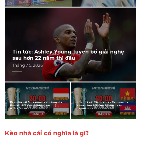
GIAO HỮU
1
1
Orlando Pirates
-
ET
10
-
1
[2]
2
1
Borussia Dortmund (W)
-
90+10'
0
-
0
1
1
Tottenham Hotspur
-
Getafe
79'
4
-
1
[17]
[7]
Tin tức: Ashley Young tuyên bố giải nghệ
0
1
RC Lens
-
Sunderlan
70'
2
-
3
[2]
sau hơn 22 năm thi đấu
3
0
Brighton Hove Albion
-
AS Roma
71'
4
-
3
[8]
[3
Tháng 7 5, 2026
3
0
Ipswich Town
-
69'
1
-
4
0
2
FC Schifflange 95
-
74'
0
-
0
0
0
Musspor
-
Eskisehirs
45+18'
0
-
0
[3]
Kèo nhà cái Singapore vs Indonesia –
Kèo nhà cái Việt Nam vs Campuchia –
Bán kết AFF Cup 20h00 ngày
Vòng bảng AFF Cup 20h00 ngày
07/08/2026
07/08/2026
0
1
Manchester United
-
33'
0
-
1
[3]
1
0
VfB Stuttgart
-
Everton
33'
1
-
0
[4]
[13]
Kèo nhà cái có nghĩa là gì?
0
1
Stade Rennais FC
-
Brentford
33'
1
-
5
[6]
[9