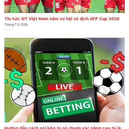
2
2
Cardiff City
-
73'
5
-
2
1
1
Crewe Alexandra
-
72'
1
-
4
[11]
Tin tức: ĐT Việt Nam nắm cơ hội vô địch AFF Cup 2026
1
2
Derby County
-
Lincoln City
75'
3
-
4
[8]
Tháng 7 5, 2026
1
0
Fleetwood Town
-
Chesterfie
77'
7
-
6
[15]
0
2
Gillingham
-
Luton Tow
74'
1
-
5
[17]
0
2
Grimsby Town
-
Blackpool
71'
12
-
3
[7]
[
1
0
Leicester City
-
74'
4
-
3
0
0
Leyton Orient
-
Oxford Uni
76'
7
-
2
[20]
4
1
Norwich City
-
71'
6
-
2
[9]
0
1
Preston North End
-
73'
5
-
4
[14]
0
1
Salford City
-
75'
4
-
2
[4]
0
0
Sheffield Wednesday
-
69'
3
-
4
Hướng dẫn cách soi kèo tỷ số chuẩn xác nâng cao tỷ lệ