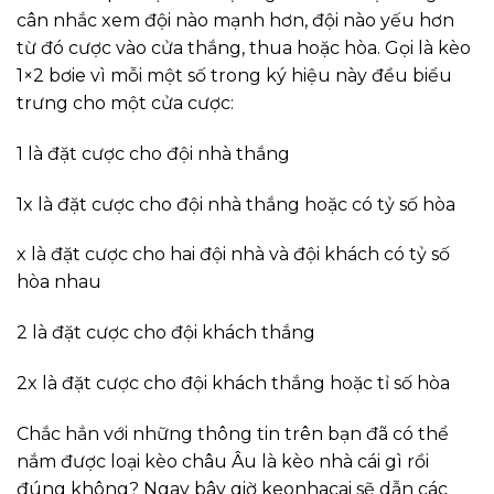
1
0
Brentwood Town
-
74'
0
-
0
[3]
cân nhắc xem đội nào mạnh hơn, đội nào yếu hơn
từ đó cược vào cửa thắng, thua hoặc hòa. Gọi là kèo
0
0
Cheshunt
-
74'
0
-
0
[4]
1×2 bơie vì mỗi một số trong ký hiệu này đều biểu
6
0
Dulwich Hamlet
-
74'
0
-
0
[8]
trưng cho một cửa cược:
0
3
lewes
-
Enfield To
74'
0
-
0
[14]
1 là đặt cược cho đội nhà thắng
1
2
Ramsgate
-
Leatherhe
74'
0
-
0
[12]
1x là đặt cược cho đội nhà thắng hoặc có tỷ số hòa
3
1
St Albans City
-
74'
0
-
0
[18]
x là đặt cược cho hai đội nhà và đội khách có tỷ số
2
1
Three Bridges FC
-
Dartford
74'
0
-
0
[17]
[5]
hòa nhau
0
0
Welling United
-
Whitehawk
74'
0
-
0
[20]
2 là đặt cược cho đội khách thắng
0
2
Whyteleafe
-
74'
0
-
0
[21]
2x là đặt cược cho đội khách thắng hoặc tỉ số hòa
1
0
Wingate Finchley
-
74'
0
-
0
[22]
SCOTLAND CHAMPIONSHIP
Chắc hẳn với những thông tin trên bạn đã có thể
nắm được loại kèo châu Âu là kèo nhà cái gì rồi
0
0
Arbroath
-
Inverness
73'
0
-
3
[9]
[
đúng không? Ngay bây giờ keonhacai sẽ dẫn các