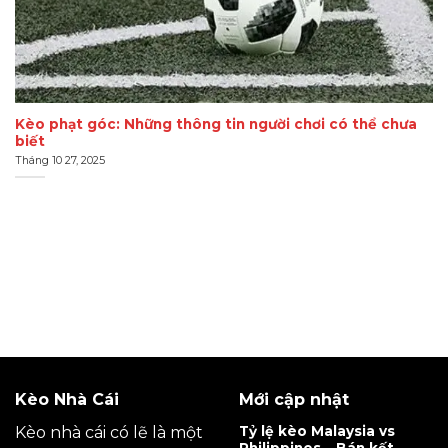
FINNISH KANSALLINEN LIIGA
1
0
Aland United Women
-
79'
9
-
0
[2]
NORWEGIAN 1.DIVISJON
Kèo phạt góc: Những thông tin người chơi có thể chưa
3
3
Stabaek
-
Lyn Oslo
74'
6
-
5
[2]
[13
biết
Tháng 10 27, 2025
NORWEGIAN 2.DIVISJON
1
2
Levanger FK
-
Stjordals Bl
75'
7
-
0
[3]
0
1
SK Trygg Lade
-
Grorud
75'
0
-
7
[14]
[6]
AUSTRIAN BUNDESLIGA
1
0
Grazer AK
-
33'
2
-
1
[12]
HẠNG 3 ÁO
2
0
SV Wals-Grunau
-
72'
4
-
2
Kèo Nhà Cái
Mới cập nhật
[10]
Tỷ lệ kèo Malaysia vs
Kèo nhà cái có lẽ là một
VĐQG ÁO NỮ
Philippines – Bán kết