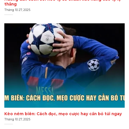
1
1
Stockport County
-
76'
6
-
6
[3]
thắng
Tháng 10 27, 2025
1
0
Stoke City
-
76'
3
-
2
[17]
0
1
Swansea City
-
74'
4
-
4
[11]
3
1
West Ham United
-
Portsmout
71'
3
-
6
2
0
Bradford City
-
Rochdale
73'
8
-
1
[4]
0
0
Watford
-
Crawley T
71'
10
-
1
[16]
ĐỨC 3. LIGA
1
0
SG Sonnenhof Grossaspach
-
Fortuna Kö
HT
3
-
2
[5]
SCOTTISH PREMIERSHIP
2
0
Dundee F.C.
-
Aberdeen F
75'
5
-
2
[11]
0
0
St Mirren F.C.
-
74'
4
-
0
[1]
Kèo ném biên: Cách đọc, mẹo cược hay cần bỏ túi ngay
Tháng 10 27, 2025
SCOTTISH LEAGUE ONE