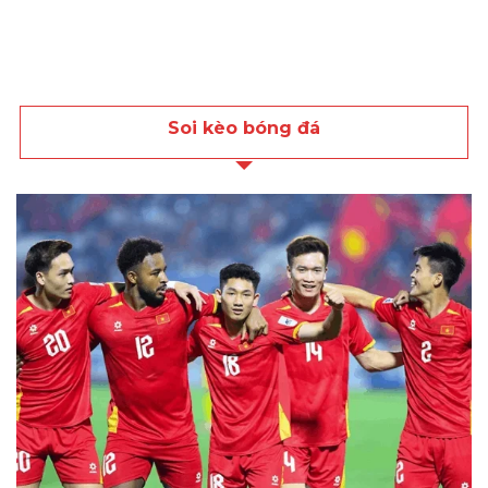
kuwin
Soi kèo bóng đá