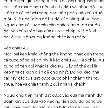
chênh lệch giữa năng lực của hai đội bóng. Bởi vì đội
11/08
Toluca Women
-
-
[4]
00:00
cửa trên mạnh hơn nên khi thi đấu với nhau đội cửa
11/08
Leon Women
-
Tigres Wo
trên dễ có cơ hội thắng hơn nên phải chấp cửa dưới
-
[3]
01:06
một tỷ lệ nhất định để hai đội cân bằng nhau hơn.
BRAZILIAN SAO PAULO CUP
Người chơi cá cược cần cân nhắc xem mình muốn
Marilia Ac
-
Bandeirant
22:30
-
đặt vào cửa trên hay cửa dưới vì chấp tỷ lệ đôi khi
[7]
đặt ở cửa trên cũng không chắc kèo thắng.
Loading more...
Kèo châu Âu
Một loại kèo khác không thể không nhắc đến trong
cá cược bóng đá chính là kèo châu Âu. Kèo châu Âu
cũng có tên gọi khác là kèo 1×2. Đây có thể gọi là
kèo nhà cái đơn giản dễ chơi nhất. Đối với keo nha
cai này, các cửa đặt cược được phân thành thắng,
thua, hòa và chia thành 2 đội nhà và khách.
Người chơi tiến hành đặt cược vào cửa mà mình dự
đoán kết quả dựa vào việc nghiên cứu đội bóng để
cân nhắc xem đội nào mạnh hơn, đội nào yếu hơn