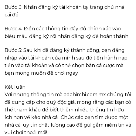
Bước 3: Nhấn đăng ký tài khoản tại trang chủ nhà
cái đó
Bước 4: Điền các thông tin đầy đủ chính xác vào
biểu mẫu đăng ký rồi nhấn đăng ký để hoàn thành
Bước 5: Sau khi đã đăng ký thành công, bạn đăng
nhập vào tài khoản của mình sau đó tiến hành nạp
tiền vào tài khoản và có thể chọn bàn cá cược mà
bạn mong muốn để chơi ngay.
Kết luận
Với những thông tin mà adahirchi.com.mx chúng tôi
đã cung cấp cho quý độc giả, mong rằng các bạn có
thể tham khảo để biết thêm nhiều thông tin hữu
ích hơn về kèo nhà cái. Chúc các bạn tìm được một
nhà cái uy tín chất lượng cao để gửi gắm niềm tin và
vui chơi thoải mái!