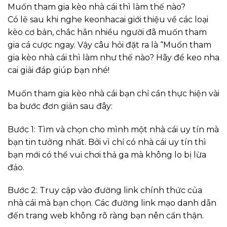
Muốn tham gia kèo nhà cái thì làm thế nào?
Có lẽ sau khi nghe keonhacai giới thiệu về các loại
kèo cơ bản, chắc hẳn nhiều người đã muốn tham
gia cá cược ngay. Vậy câu hỏi đặt ra là “Muốn tham
gia kèo nhà cái thì làm như thế nào? Hãy để keo nha
cai giải đáp giúp bạn nhé!
Muốn tham gia kèo nhà cái bạn chỉ cần thực hiện vài
ba bước đơn giản sau đây:
Bước 1: Tìm và chọn cho mình một nhà cái uy tín mà
bạn tin tưởng nhất. Bởi vì chỉ có nhà cái uy tín thì
bạn mới có thể vui chơi thả ga mà không lo bị lừa
đảo.
Bước 2: Truy cập vào đường link chính thức của
nhà cái mà bạn chọn. Các đường link mạo danh dẫn
đến trang web không rõ ràng bạn nên cẩn thận.