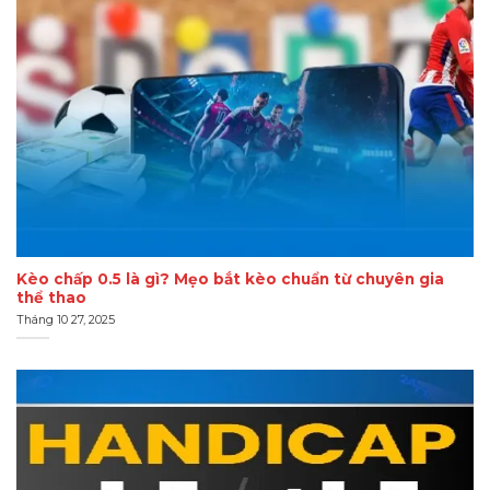
Kèo chấp 0.5 là gì? Mẹo bắt kèo chuẩn từ chuyên gia
thể thao
Tháng 10 27, 2025