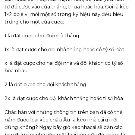
từ đó cược vào cửa thắng, thua hoặc hòa. Gọi là kèo
1×2 bơie vì mỗi một số trong ký hiệu này đều biểu
trưng cho một cửa cược:
1 là đặt cược cho đội nhà thắng
1x là đặt cược cho đội nhà thắng hoặc có tỷ số hòa
x là đặt cược cho hai đội nhà và đội khách có tỷ số
hòa nhau
2 là đặt cược cho đội khách thắng
2x là đặt cược cho đội khách thắng hoặc tỉ số hòa
Chắc hẳn với những thông tin trên bạn đã có thể
nắm được loại kèo châu Âu là kèo nhà cái gì rồi
đúng không? Ngay bây giờ keonhacai sẽ dẫn các
bạn đi khám phá tiếp một loại kèo nữa đó chính là