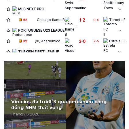
MLS NEXT PRO
1
2
Chicago flame B
-
Toronto FC 
H2
0
-
0
PORTUGUESE U23 LEAGUE
3
0
Academico Viseu U23
-
Estrela FC
H2
2
-
5
[18]
TURKISH FIRST LEAGUE
1
2
Pendikspor
-
85'
3
-
1
[13]
LIGAPRO SERIE A
0
2
Tecnico Universitario
-
Mushuc Ru
H2
3
-
1
[13]
BLN U19
Vinicius đá trượt 3 quả pen khiến cộng
0
3
-
90+18'
1
-
8
đồng NHM thất vọng
Tháng 7 5, 2026
ARG PRIMERA NACIONAL
1
1
All Boys
-
90+21'
0
-
1
[15]