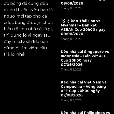
độ bóng đá cũng đều
08/08/2026
Tháng 8 5, 2026
quen thuộc. Nếu bạn là
người mới tập chơi cá
Tỷ lệ kèo Thái Lan vs
cược bóng đá, bạn chưa
Myanmar – Bán kết
hiểu rõ kèo nhà cái là gì,
ASEAN Cup 20h00 ngày
08/08/2026
thì đừng lo vì ngay sau
Tháng 8 5, 2026
đây rr-b.tv sẽ đưa bạn
cùng đi tìm kiếm câu
Kèo nhà cái Singapore vs
trả lời nhé!
Indonesia – Bán kết AFF
Cup 20h00 ngày
07/08/2026
Tháng 8 5, 2026
Kèo nhà cái Việt Nam vs
Campuchia – Vòng bảng
AFF Cup 20h00 ngày
07/08/2026
Tháng 8 5, 2026
Kèo nhà cái Philippines vs