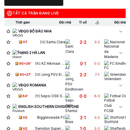
TẤT CẢ TRẬN ĐANG LIVE
Thời gian
Đội nhà
Tỉ số
Đội khách
VĐQG BỒ ĐÀO NHA
2
2
Santa Clara
-
HT
3
-
2
[13]
HẠNG 2 HÀ LAN
0
1
AZ Alkmaar Youth
-
FC Eindho
90+26'
5
-
2
[15]
2
2
Jong PSV Eindhoven Youth
-
Volendam
90+27'
7
-
1
[13]
[
VĐQG ROMANIA
0
0
Sepsi OSK Sfantul Gheorghe
-
84'
8
-
5
[11]
ENGLISH SOUTHERN DIVISION ONE
2
1
Biggleswade FC
-
Stotfold FC
H2
3
-
2
1
0
Swindon Supermarine
-
H2
2
-
2