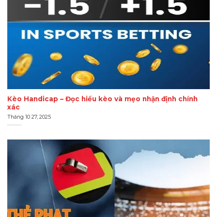
Kèo Handicap – Đọc hiểu kèo và mẹo nhận định chính
xác
Tháng 10 27, 2025