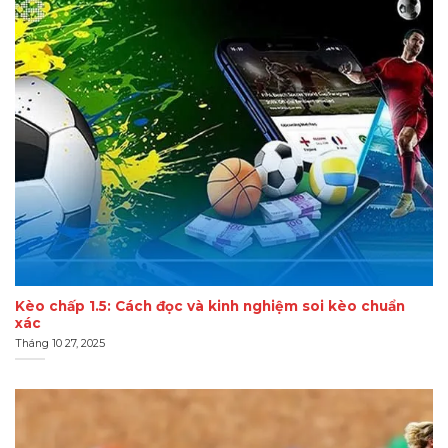
Kèo chấp 1.5: Cách đọc và kinh nghiệm soi kèo chuẩn
xác
Tháng 10 27, 2025