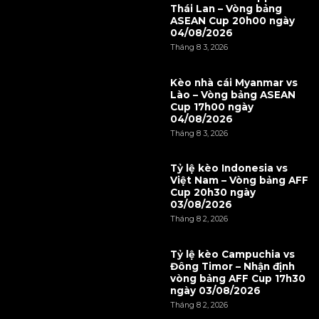
Thái Lan – Vòng bảng
ASEAN Cup 20h00 ngày
04/08/2026
Tháng 8 3, 2026
Kèo nhà cái Myanmar vs
Lào – Vòng bảng ASEAN
Cup 17h00 ngày
04/08/2026
Tháng 8 3, 2026
Tỷ lệ kèo Indonesia vs
Việt Nam – Vòng bảng AFF
Cup 20h30 ngày
03/08/2026
Tháng 8 2, 2026
Tỷ lệ kèo Campuchia vs
Đông Timor – Nhận định
vòng bảng AFF Cup 17h30
ngày 03/08/2026
Tháng 8 2, 2026