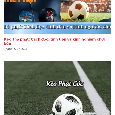
Kèo thẻ phạt: Cách đọc, tính tiền và kinh nghiệm chơi
kèo
Tháng 10 27, 2025