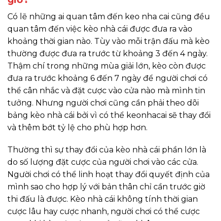
VĐQG ICELAND NỮ
Có lẽ những ai quan tâm đến keo nha cai cũng đều
quan tâm đến việc kèo nhà cái được đưa ra vào
0
0
UMF Selfoss Women
-
HT
0
-
2
[8]
khoảng thời gian nào. Tùy vào mỗi trận đấu mà kèo
ARGENTINE GROUP C TEBOLIDUN LEAGUE MANCHESTER
thường được đưa ra trước từ khoảng 3 đến 4 ngày.
Thậm chí trong những mùa giải lớn, kèo còn được
2
0
Sacachispas
-
90+24'
8
-
3
[3]
đưa ra trước khoảng 6 đến 7 ngày để người chơi có
ENGLISH ISTHMIAN PREMIER LEAGUE
thể cân nhắc và đặt cược vào cửa nào mà mình tin
tưởng. Nhưng người chơi cũng cần phải theo dõi
1
0
Carshalton Athletic FC
-
H2
8
-
1
[6]
bảng kèo nhà cái bởi vì có thể keonhacai sẽ thay đổi
URUGUAY SEGUNDA LEAGUE
và thêm bớt tỷ lệ cho phù hợp hơn.
0
1
Rentistas
-
Plaza Colon
H2
4
-
2
[6]
Thường thì sự thay đổi của kèo nhà cái phần lớn là
SLOVENIA U19
do số lượng đặt cược của người chơi vào các cửa.
Người chơi có thể linh hoạt thay đổi quyết định của
0
1
NK Brezice U19
-
NK Maribor
90+29'
3
-
10
mình sao cho hợp lý với bản thân chỉ cần trước giờ
ARFC
thi đấu là được. Kèo nhà cái không tính thời gian
cược lâu hay cược nhanh, người chơi có thể cược
1
0
Social Atletico Television
-
Nautico Ha
90+21'
4
-
8