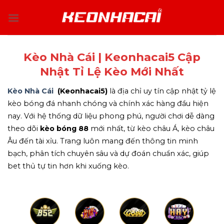
Bỏ
qua
nội
dung
Kèo Nhà Cái | Keonhacai5 Cập
Nhật Tỉ Lệ Kèo Mới Nhất
Kèo Nhà Cái
(Keonhacai5)
là địa chỉ uy tín cập nhật tỷ lệ
kèo bóng đá nhanh chóng và chính xác hàng đầu hiện
nay. Với hệ thống dữ liệu phong phú, người chơi dễ dàng
theo dõi
kèo bóng 88
mới nhất, từ kèo châu Á, kèo châu
Âu đến tài xỉu. Trang luôn mang đến thông tin minh
bạch, phân tích chuyên sâu và dự đoán chuẩn xác, giúp
bet thủ tự tin hơn khi xuống kèo.