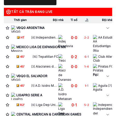
TẤT CẢ TRẬN ĐANG LIVE
Thời gian
Đội nhà
Tỉ số
Đội khách
VĐQG ARGENTINA
0
0
Independiente Rivadavia
-
HT
2
-
2
[6]
MEXICO LIGA DE EXPANSION MX
0
2
Tepatitlan FC
-
45'
6
-
1
[15]
0
0
Alacranes de Durango
-
Piratas FC
45'
1
-
4
[3]
[
VĐQG EL SALVADOR
0
0
A.D. Isidro Metapan
-
Aguila
45'
1
-
1
[1]
[7]
LIGAPRO SERIE A
0
1
Liga Dep Universitaria Quito
-
82'
5
-
2
[6]
CENTRAL AMERICAN & CARIBBEAN GAMES