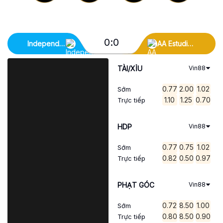
0
:
0
Independiente Rivadavia
AA Estudiantes (Río Cuarto)
TÀI/XỈU
Vin88
0.77
2.00
1.02
Sớm
1.10
1.25
0.70
Trực tiếp
HDP
Vin88
0.77
0.75
1.02
Sớm
0.82
0.50
0.97
Trực tiếp
PHẠT GÓC
Vin88
0.72
8.50
1.00
Sớm
0.80
8.50
0.90
Trực tiếp