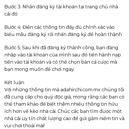
Bước 3: Nhấn đăng ký tài khoản tại trang chủ nhà
cái đó
Bước 4: Điền các thông tin đầy đủ chính xác vào
biểu mẫu đăng ký rồi nhấn đăng ký để hoàn thành
Bước 5: Sau khi đã đăng ký thành công, bạn đăng
nhập vào tài khoản của mình sau đó tiến hành nạp
tiền vào tài khoản và có thể chọn bàn cá cược mà
bạn mong muốn để chơi ngay.
Kết luận
Với những thông tin mà adahirchi.com.mx chúng tôi
đã cung cấp cho quý độc giả, mong rằng các bạn có
thể tham khảo để biết thêm nhiều thông tin hữu
ích hơn về kèo nhà cái. Chúc các bạn tìm được một
nhà cái uy tín chất lượng cao để gửi gắm niềm tin và
vui chơi thoải mái!