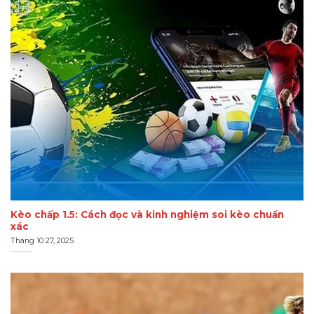
Kèo chấp 1.5: Cách đọc và kinh nghiệm soi kèo chuẩn
xác
Tháng 10 27, 2025