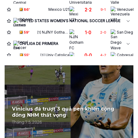
2
2
Mexico U21
-
Venezuela 
86'
9
-
1
UNITED STATES WOMEN'S NATIONAL SOCCER LEAGUE
1
0
NJ/NY Gotham FC Women
-
59'
2
-
0
[1]
CHI LIGA DE PRIMERA
0
0
Univ Catolica
-
Cobresal
55'
4
-
2
[3]
[1
CHI LIGA DE ASCENSO
0
0
Deportes Santa Cruz
-
Puerto Mon
56'
4
-
1
[15]
PERUVIAN LIGA 1
0
0
Universitario De Deportes
-
15'
1
-
1
[9]
Vinicius đá trượt 3 quả pen khiến cộng
COLOMBIAN TORNEO BETPLAY DIMAYOR
đồng NHM thất vọng
Tháng 7 5, 2026
0
0
Deportes Quindio
-
Inter Palmi
55'
2
-
3
[13]
PANAMANIAN LIGA DE FUTBOL