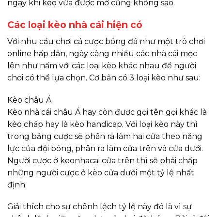
ngay khi kèo vừa được mở cũng không sao.
PSV Eindhoven Women
-
17:00
-
[1]
Các loại kèo nhà cái hiện có
Oud Heverlee Leuven Women
-
18:00
-
[1]
Với nhu cầu chơi cá cược bóng đá như một trò chơi
Ajax Amsterdam Women
-
18:30
-
[2]
online hấp dẫn, ngày càng nhiều các nhà cái mọc
lên như nấm với các loại kèo khác nhau để người
TJ Spartak Myjava Women
-
18:30
-
chơi có thể lựa chọn. Cơ bản có 3 loại kèo như sau:
Slavia Praha Women
-
18:30
-
[2]
Kèo châu Á
Juventus Women
-
19:00
-
[3]
Kèo nhà cái châu Á hay còn được gọi tên gọi khác là
kèo chấp hay là kèo handicap. Với loại kèo này thì
Loading more...
trong bảng cược sẽ phân ra làm hai cửa theo năng
lực của đội bóng, phân ra làm cửa trên và cửa dưới.
Người cược ở keonhacai cửa trên thì sẽ phải chấp
những người cược ở kèo cửa dưới một tỷ lệ nhất
định.
Giải thích cho sự chênh lệch tỷ lệ này đó là vì sự