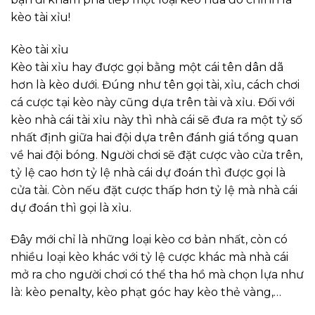
kèo tài xỉu!
Kèo tài xỉu
Kèo tài xỉu hay được gọi bằng một cái tên dân dã
hơn là kèo dưới. Đúng như tên gọi tài, xỉu, cách chơi
cá cược tại kèo này cũng dựa trên tài và xỉu. Đối với
kèo nhà cái tài xỉu này thì nhà cái sẽ đưa ra một tỷ số
nhất định giữa hai đội dựa trên đánh giá tổng quan
về hai đội bóng. Người chơi sẽ đặt cược vào cửa trên,
tỷ lệ cao hơn tỷ lệ nhà cái dự đoán thì được gọi là
cửa tài. Còn nếu đặt cược thấp hơn tỷ lệ mà nhà cái
dự đoán thì gọi là xỉu.
Đây mới chỉ là những loại kèo cơ bản nhất, còn có
nhiều loại kèo khác với tỷ lệ cược khác mà nhà cái
mở ra cho người chơi có thể tha hồ mà chọn lựa như
là: kèo penalty, kèo phạt góc hay kèo thẻ vàng,…