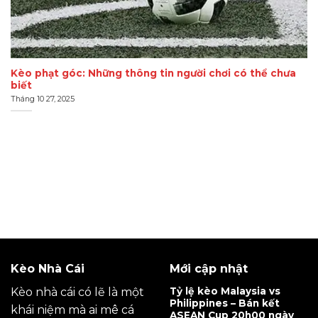
Kèo phạt góc: Những thông tin người chơi có thể chưa
biết
Tháng 10 27, 2025
Kèo Nhà Cái
Mới cập nhật
Tỷ lệ kèo Malaysia vs
Kèo nhà cái có lẽ là một
Philippines – Bán kết
khái niệm mà ai mê cá
ASEAN Cup 20h00 ngày