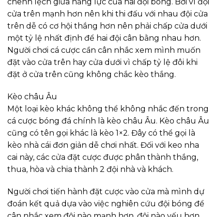
chênh lệch giữa năng lực của hai đội bóng. Bởi vì đội
cửa trên mạnh hơn nên khi thi đấu với nhau đội cửa
trên dễ có cơ hội thắng hơn nên phải chấp cửa dưới
một tỷ lệ nhất định để hai đội cân bằng nhau hơn.
Người chơi cá cược cần cân nhắc xem mình muốn
đặt vào cửa trên hay cửa dưới vì chấp tỷ lệ đôi khi
đặt ở cửa trên cũng không chắc kèo thắng.
Kèo châu Âu
Một loại kèo khác không thể không nhắc đến trong
cá cược bóng đá chính là kèo châu Âu. Kèo châu Âu
cũng có tên gọi khác là kèo 1×2. Đây có thể gọi là
kèo nhà cái đơn giản dễ chơi nhất. Đối với keo nha
cai này, các cửa đặt cược được phân thành thắng,
thua, hòa và chia thành 2 đội nhà và khách.
Người chơi tiến hành đặt cược vào cửa mà mình dự
đoán kết quả dựa vào việc nghiên cứu đội bóng để
cân nhắc xem đội nào mạnh hơn, đội nào yếu hơn