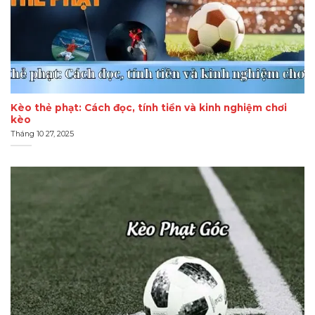
Kèo thẻ phạt: Cách đọc, tính tiền và kinh nghiệm chơi
kèo
Tháng 10 27, 2025