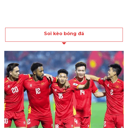
kuwin
Soi kèo bóng đá