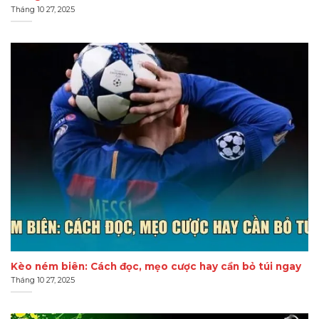
Tháng 10 27, 2025
Kèo ném biên: Cách đọc, mẹo cược hay cần bỏ túi ngay
Tháng 10 27, 2025