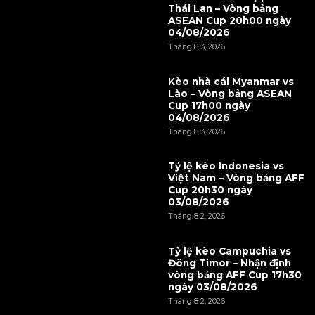
Thái Lan – Vòng bảng
ASEAN Cup 20h00 ngày
04/08/2026
Tháng 8 3, 2026
Kèo nhà cái Myanmar vs
Lào – Vòng bảng ASEAN
Cup 17h00 ngày
04/08/2026
Tháng 8 3, 2026
Tỷ lệ kèo Indonesia vs
Việt Nam – Vòng bảng AFF
Cup 20h30 ngày
03/08/2026
Tháng 8 2, 2026
Tỷ lệ kèo Campuchia vs
Đông Timor – Nhận định
vòng bảng AFF Cup 17h30
ngày 03/08/2026
Tháng 8 2, 2026