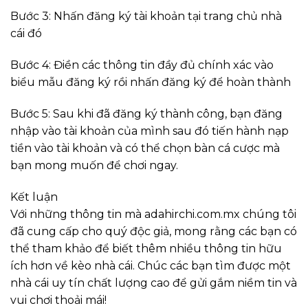
Bước 3: Nhấn đăng ký tài khoản tại trang chủ nhà
cái đó
Bước 4: Điền các thông tin đầy đủ chính xác vào
biểu mẫu đăng ký rồi nhấn đăng ký để hoàn thành
Bước 5: Sau khi đã đăng ký thành công, bạn đăng
nhập vào tài khoản của mình sau đó tiến hành nạp
tiền vào tài khoản và có thể chọn bàn cá cược mà
bạn mong muốn để chơi ngay.
Kết luận
Với những thông tin mà adahirchi.com.mx chúng tôi
đã cung cấp cho quý độc giả, mong rằng các bạn có
thể tham khảo để biết thêm nhiều thông tin hữu
ích hơn về kèo nhà cái. Chúc các bạn tìm được một
nhà cái uy tín chất lượng cao để gửi gắm niềm tin và
vui chơi thoải mái!