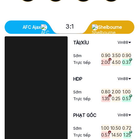
3
:
1
AFC Ajax
Shelbourne
TÀI/XỈU
Vin88
0.90
3.50
0.90
Sớm
2.00
4.50
0.37
Trực tiếp
HDP
Vin88
0.80
2.00
1.00
Sớm
1.35
0.25
0.57
Trực tiếp
PHẠT GÓC
Vin88
1.00
10.50
0.72
Sớm
0.57
14.50
1.25
Trực tiếp