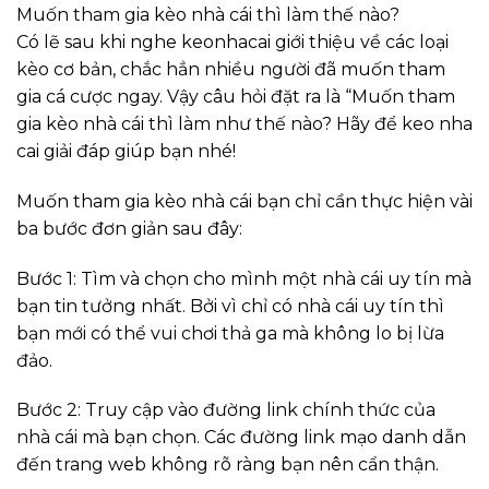
Muốn tham gia kèo nhà cái thì làm thế nào?
Có lẽ sau khi nghe keonhacai giới thiệu về các loại
kèo cơ bản, chắc hẳn nhiều người đã muốn tham
gia cá cược ngay. Vậy câu hỏi đặt ra là “Muốn tham
gia kèo nhà cái thì làm như thế nào? Hãy để keo nha
cai giải đáp giúp bạn nhé!
Muốn tham gia kèo nhà cái bạn chỉ cần thực hiện vài
ba bước đơn giản sau đây:
Bước 1: Tìm và chọn cho mình một nhà cái uy tín mà
bạn tin tưởng nhất. Bởi vì chỉ có nhà cái uy tín thì
bạn mới có thể vui chơi thả ga mà không lo bị lừa
đảo.
Bước 2: Truy cập vào đường link chính thức của
nhà cái mà bạn chọn. Các đường link mạo danh dẫn
đến trang web không rõ ràng bạn nên cẩn thận.