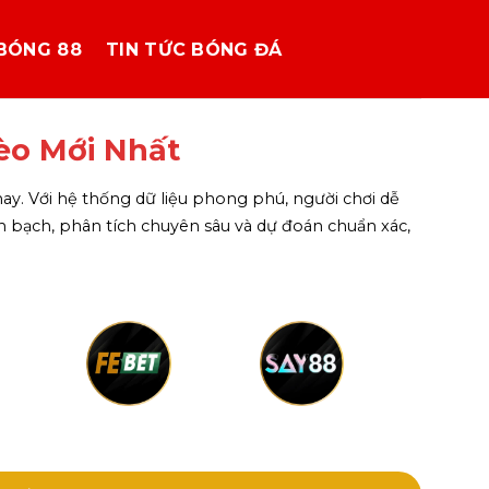
BÓNG 88
TIN TỨC BÓNG ĐÁ
Kèo Mới Nhất
nay. Với hệ thống dữ liệu phong phú, người chơi dễ
h bạch, phân tích chuyên sâu và dự đoán chuẩn xác,