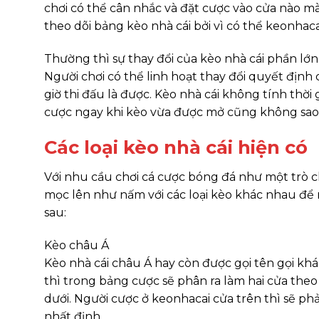
chơi có thể cân nhắc và đặt cược vào cửa nào m
theo dõi bảng kèo nhà cái bởi vì có thể keonhaca
Thường thì sự thay đổi của kèo nhà cái phần lớn 
Người chơi có thể linh hoạt thay đổi quyết định 
giờ thi đấu là được. Kèo nhà cái không tính thời
cược ngay khi kèo vừa được mở cũng không sao
Các loại kèo nhà cái hiện có
Với nhu cầu chơi cá cược bóng đá như một trò c
mọc lên như nấm với các loại kèo khác nhau để n
sau:
Kèo châu Á
Kèo nhà cái châu Á hay còn được gọi tên gọi khác
thì trong bảng cược sẽ phân ra làm hai cửa theo
dưới. Người cược ở keonhacai cửa trên thì sẽ ph
nhất định.