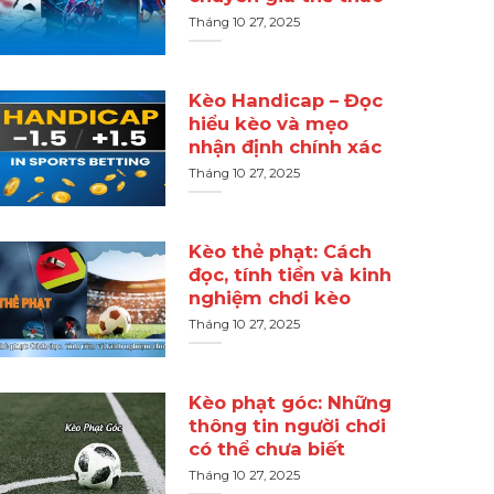
Tháng 10 27, 2025
Kèo Handicap – Đọc
hiểu kèo và mẹo
nhận định chính xác
Tháng 10 27, 2025
Kèo thẻ phạt: Cách
đọc, tính tiền và kinh
nghiệm chơi kèo
Tháng 10 27, 2025
Kèo phạt góc: Những
thông tin người chơi
có thể chưa biết
Tháng 10 27, 2025