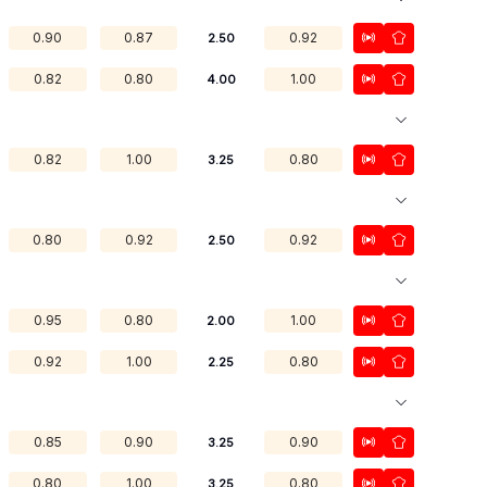
0.90
0.87
0.92
2.50
0.82
0.80
1.00
4.00
0.82
1.00
0.80
3.25
0.80
0.92
0.92
2.50
0.95
0.80
1.00
2.00
0.92
1.00
0.80
2.25
0.85
0.90
0.90
3.25
0.80
1.00
0.80
3.25