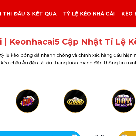
H THI ĐẤU & KẾT QUẢ
TỶ LỆ KÈO NHÀ CÁI
KÈO 
 | Keonhacai5 Cập Nhật Tỉ Lệ 
ật tỷ lệ kèo bóng đá nhanh chóng và chính xác hàng đầu hiện 
 kèo châu Âu đến tài xỉu. Trang luôn mang đến thông tin min