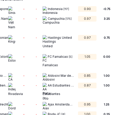
apore
-
Indonesia
0.90
-
-0.75
[117]
t Nam
-
Campuchia
0.97
-
3.25
[175]
tonian
-
Hastings United
0.97
-
0.75
storil
-
FC Famalicao
1.05
-
0.00
[5]
tral
-
Aldosivi Mar del Plata
0.85
-
1.00
[14]
vadavia
-
AA Estudiantes (Río Cuarto)
0.87
-
1.00
[12]
recht
-
Ajax Amsterdam U21
0.95
-
1.25
[20]
mmen
-
Roda JC
1.00
-
0.25
[8]