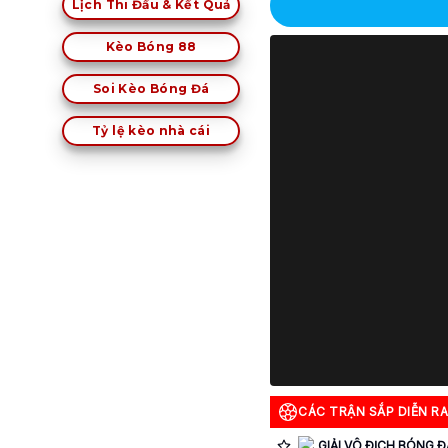
Lịch Thi Đấu & Kết Quả
Kèo Bóng 88
Soi Kèo Bóng Đá
Tỷ lệ kèo nhà cái
CÁC TRẬN SẮP DIỄN R
GIẢI VÔ ĐỊCH BÓNG 