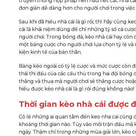
truyền thống hợp pháp nên hầu hết các nhà cái đ
đơn giản dễ dàng hơn cho người chơi trong việc 
Sau khi đã hiểu nhà cái là gì rồi, thì hãy cùng k
cái là khái niệm dùng để chỉ những tỷ số cá cượ
người chơi. Trong bóng đá, kèo nhà cái hay còn đ
một bảng cược cho người chơi lựa chọn tỷ lệ và
kiện kinh tế của bản thân.
Bảng kèo ngoài có tỷ lệ cược và mức cược còn đ
thái thi đấu của các cầu thủ trong hai đội bóng 
thắng và thua mà người chơi sẽ thắng cược hoặc
hiểu được kèo nhà cái là gì rồi đúng không nào!
Thời gian kèo nhà cái được đ
Có lẽ những ai quan tâm đến keo nha cai cũng 
khoảng thời gian nào. Tùy vào mỗi trận đấu mà
ngày. Thậm chí trong những mùa giải lớn, kèo 