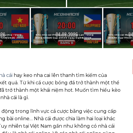
ampuchia – Vòng
Kèo nhà cái Philippines vs Thái Lan – Vòng
Kèo nhà cái Myan
07/08/2026
bảng ASEAN Cup 20h00 ngày 04/08/2026
ASEAN Cup 17h00 
hà cái
hay keo nha cai lên thanh tìm kiếm của
kết quả. Từ khi cá cược bóng đá trở thành một thể
 đã trở thành một khái niệm hot. Muốn tìm hiểu kèo
hà cái là gì.
t động trong lĩnh vực cá cược bằng việc cung cấp
ng bài online… Nhà cái được chia làm hai loại khác
 Tuy nhiên tại Việt Nam gần như không có nhà cái