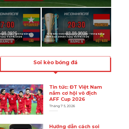
mar vs Lào – Vòng bảng
Tỷ lệ kèo Indonesia vs Việt Nam – Vòng bảng
ngày 04/08/2026
AFF Cup 20h30 ngày 03/08/2026
Soi kèo bóng đá
Tin tức: ĐT Việt Nam
nắm cơ hội vô địch
AFF Cup 2026
Tháng 7 5, 2026
Hướng dẫn cách soi