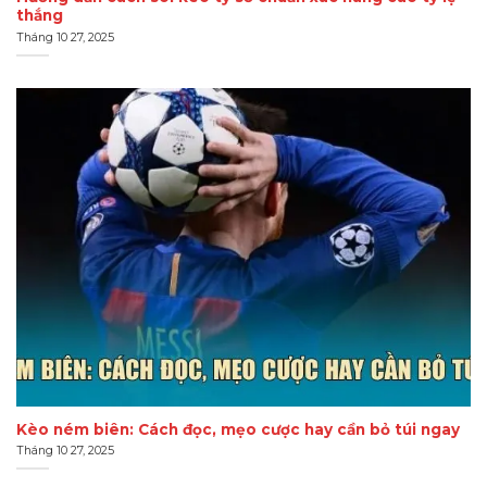
thắng
Tháng 10 27, 2025
Kèo ném biên: Cách đọc, mẹo cược hay cần bỏ túi ngay
Tháng 10 27, 2025