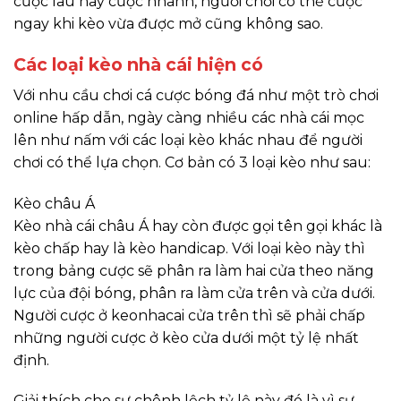
cược lâu hay cược nhanh, người chơi có thể cược
ngay khi kèo vừa được mở cũng không sao.
Các loại kèo nhà cái hiện có
Với nhu cầu chơi cá cược bóng đá như một trò chơi
online hấp dẫn, ngày càng nhiều các nhà cái mọc
lên như nấm với các loại kèo khác nhau để người
chơi có thể lựa chọn. Cơ bản có 3 loại kèo như sau:
Kèo châu Á
Kèo nhà cái châu Á hay còn được gọi tên gọi khác là
kèo chấp hay là kèo handicap. Với loại kèo này thì
trong bảng cược sẽ phân ra làm hai cửa theo năng
lực của đội bóng, phân ra làm cửa trên và cửa dưới.
Người cược ở keonhacai cửa trên thì sẽ phải chấp
những người cược ở kèo cửa dưới một tỷ lệ nhất
định.
Giải thích cho sự chênh lệch tỷ lệ này đó là vì sự