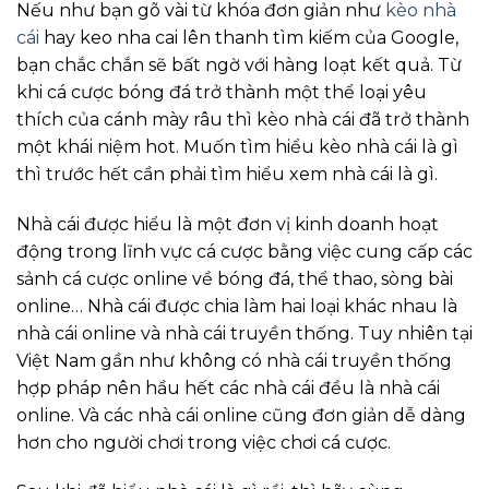
Nếu như bạn gõ vài từ khóa đơn giản như
kèo nhà
cái
hay keo nha cai lên thanh tìm kiếm của Google,
bạn chắc chắn sẽ bất ngờ với hàng loạt kết quả. Từ
khi cá cược bóng đá trở thành một thể loại yêu
thích của cánh mày râu thì kèo nhà cái đã trở thành
một khái niệm hot. Muốn tìm hiểu kèo nhà cái là gì
thì trước hết cần phải tìm hiểu xem nhà cái là gì.
Nhà cái được hiểu là một đơn vị kinh doanh hoạt
động trong lĩnh vực cá cược bằng việc cung cấp các
sảnh cá cược online về bóng đá, thể thao, sòng bài
online… Nhà cái được chia làm hai loại khác nhau là
nhà cái online và nhà cái truyền thống. Tuy nhiên tại
Việt Nam gần như không có nhà cái truyền thống
hợp pháp nên hầu hết các nhà cái đều là nhà cái
online. Và các nhà cái online cũng đơn giản dễ dàng
hơn cho người chơi trong việc chơi cá cược.