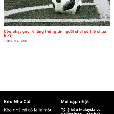
Kèo phạt góc: Những thông tin người chơi có thể chưa
biết
Tháng 10 27, 2025
Kèo Nhà Cái
Mới cập nhật
Tỷ lệ kèo Malaysia vs
Kèo nhà cái có lẽ là một
Philippines – Bán kết