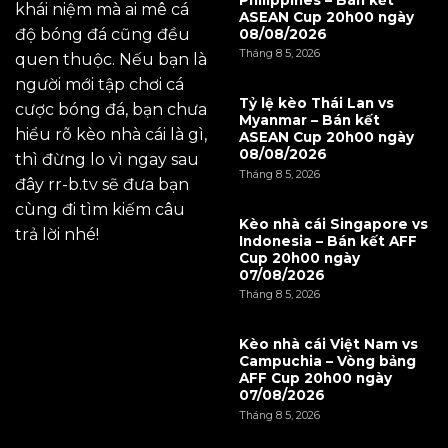
khái niệm mà ai mê cá
ASEAN Cup 20h00 ngày
độ bóng đá cũng đều
08/08/2026
Tháng 8 5, 2026
quen thuộc. Nếu bạn là
người mới tập chơi cá
Tỷ lệ kèo Thái Lan vs
cược bóng đá, bạn chưa
Myanmar – Bán kết
hiểu rõ kèo nhà cái là gì,
ASEAN Cup 20h00 ngày
08/08/2026
thì đừng lo vì ngay sau
Tháng 8 5, 2026
đây rr-b.tv sẽ đưa bạn
cùng đi tìm kiếm câu
Kèo nhà cái Singapore vs
trả lời nhé!
Indonesia – Bán kết AFF
Cup 20h00 ngày
07/08/2026
Tháng 8 5, 2026
Kèo nhà cái Việt Nam vs
Campuchia – Vòng bảng
AFF Cup 20h00 ngày
07/08/2026
Tháng 8 5, 2026