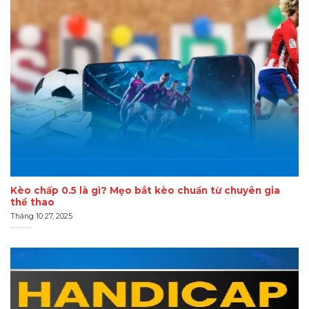
Kèo chấp 0.5 là gì? Mẹo bắt kèo chuẩn từ chuyên gia
thể thao
Tháng 10 27, 2025