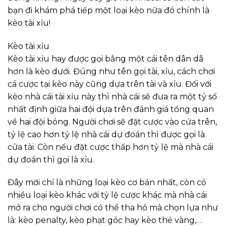
bạn đi khám phá tiếp một loại kèo nữa đó chính là
kèo tài xỉu!
Kèo tài xỉu
Kèo tài xỉu hay được gọi bằng một cái tên dân dã
hơn là kèo dưới. Đúng như tên gọi tài, xỉu, cách chơi
cá cược tại kèo này cũng dựa trên tài và xỉu. Đối với
kèo nhà cái tài xỉu này thì nhà cái sẽ đưa ra một tỷ số
nhất định giữa hai đội dựa trên đánh giá tổng quan
về hai đội bóng. Người chơi sẽ đặt cược vào cửa trên,
tỷ lệ cao hơn tỷ lệ nhà cái dự đoán thì được gọi là
cửa tài. Còn nếu đặt cược thấp hơn tỷ lệ mà nhà cái
dự đoán thì gọi là xỉu.
Đây mới chỉ là những loại kèo cơ bản nhất, còn có
nhiều loại kèo khác với tỷ lệ cược khác mà nhà cái
mở ra cho người chơi có thể tha hồ mà chọn lựa như
là: kèo penalty, kèo phạt góc hay kèo thẻ vàng,…