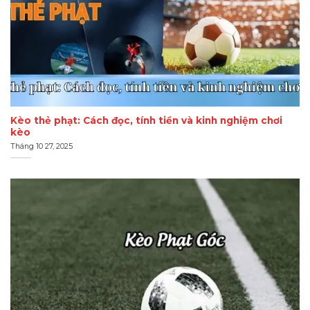
Kèo thẻ phạt: Cách đọc, tính tiền và kinh nghiệm chơi
kèo
Tháng 10 27, 2025