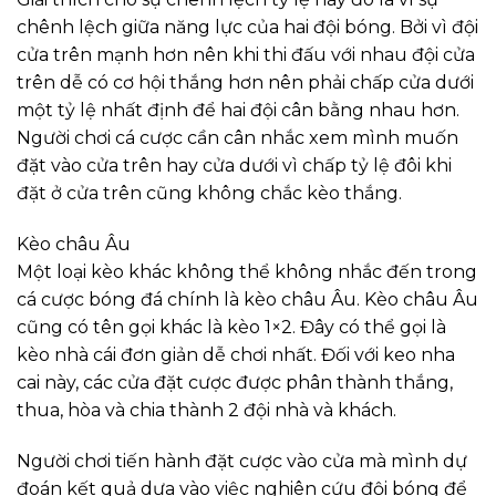
chênh lệch giữa năng lực của hai đội bóng. Bởi vì đội
cửa trên mạnh hơn nên khi thi đấu với nhau đội cửa
trên dễ có cơ hội thắng hơn nên phải chấp cửa dưới
một tỷ lệ nhất định để hai đội cân bằng nhau hơn.
Người chơi cá cược cần cân nhắc xem mình muốn
đặt vào cửa trên hay cửa dưới vì chấp tỷ lệ đôi khi
đặt ở cửa trên cũng không chắc kèo thắng.
Kèo châu Âu
Một loại kèo khác không thể không nhắc đến trong
cá cược bóng đá chính là kèo châu Âu. Kèo châu Âu
cũng có tên gọi khác là kèo 1×2. Đây có thể gọi là
kèo nhà cái đơn giản dễ chơi nhất. Đối với keo nha
cai này, các cửa đặt cược được phân thành thắng,
thua, hòa và chia thành 2 đội nhà và khách.
Người chơi tiến hành đặt cược vào cửa mà mình dự
đoán kết quả dựa vào việc nghiên cứu đội bóng để