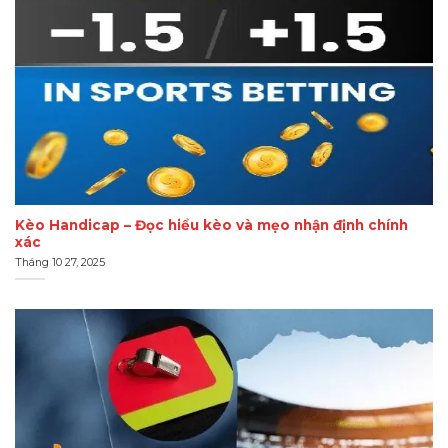
Kèo Handicap – Đọc hiểu kèo và mẹo nhận định chính
xác
Tháng 10 27, 2025