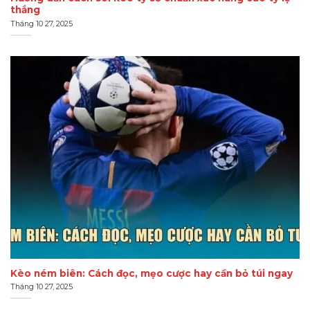
thắng
Tháng 10 27, 2025
Kèo ném biên: Cách đọc, mẹo cược hay cần bỏ túi ngay
Tháng 10 27, 2025