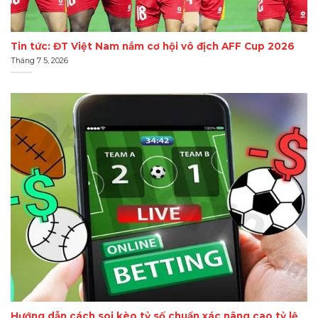
Tin tức: ĐT Việt Nam nắm cơ hội vô địch AFF Cup 2026
Tháng 7 5, 2026
Hướng dẫn cách soi kèo tỷ số chuẩn xác nâng cao tỷ lệ