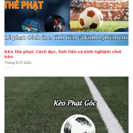
Kèo thẻ phạt: Cách đọc, tính tiền và kinh nghiệm chơi
kèo
Tháng 10 27, 2025