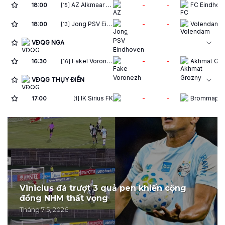
AZ Alkmaar Youth
-
FC Eindho
18:00
-
[15]
Jong PSV Eindhoven Youth
-
Volendam
18:00
-
[13]
[
VĐQG NGA
Fakel Voronezh
-
16:30
-
[16]
VĐQG THỤY ĐIỂN
IK Sirius FK
-
17:00
-
[1]
Vasteras SK FK
-
Djurgarden
17:00
-
[9]
Loading more...
Vinicius đá trượt 3 quả pen khiến cộng
đồng NHM thất vọng
Tháng 7 5, 2026