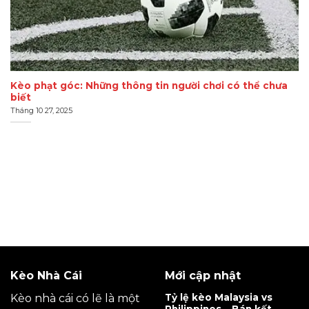
Kèo phạt góc: Những thông tin người chơi có thể chưa
biết
Tháng 10 27, 2025
Kèo Nhà Cái
Mới cập nhật
Tỷ lệ kèo Malaysia vs
Kèo nhà cái có lẽ là một
Philippines – Bán kết