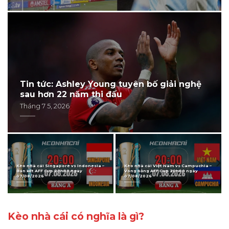
Tin tức: Ashley Young tuyên bố giải nghệ
sau hơn 22 năm thi đấu
Tháng 7 5, 2026
Kèo nhà cái Singapore vs Indonesia –
Kèo nhà cái Việt Nam vs Campuchia –
Bán kết AFF Cup 20h00 ngày
Vòng bảng AFF Cup 20h00 ngày
07/08/2026
07/08/2026
Kèo nhà cái có nghĩa là gì?