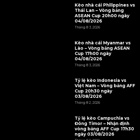
Kèo nhà cái Philippines vs
Thái Lan – Vòng bảng
ASEAN Cup 20h00 ngày
04/08/2026
Tháng 8 3, 2026
Kèo nhà cái Myanmar vs
Lào – Vòng bảng ASEAN
Cup 17h00 ngày
04/08/2026
Tháng 8 3, 2026
Tỷ lệ kèo Indonesia vs
Việt Nam – Vòng bảng AFF
Cup 20h30 ngày
03/08/2026
Tháng 8 2, 2026
Tỷ lệ kèo Campuchia vs
Đông Timor – Nhận định
vòng bảng AFF Cup 17h30
ngày 03/08/2026