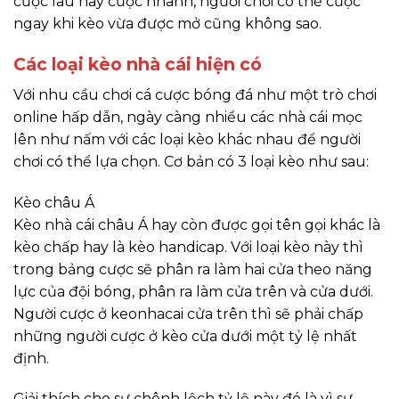
cược lâu hay cược nhanh, người chơi có thể cược
ngay khi kèo vừa được mở cũng không sao.
Các loại kèo nhà cái hiện có
Với nhu cầu chơi cá cược bóng đá như một trò chơi
online hấp dẫn, ngày càng nhiều các nhà cái mọc
lên như nấm với các loại kèo khác nhau để người
chơi có thể lựa chọn. Cơ bản có 3 loại kèo như sau:
Kèo châu Á
Kèo nhà cái châu Á hay còn được gọi tên gọi khác là
kèo chấp hay là kèo handicap. Với loại kèo này thì
trong bảng cược sẽ phân ra làm hai cửa theo năng
lực của đội bóng, phân ra làm cửa trên và cửa dưới.
Người cược ở keonhacai cửa trên thì sẽ phải chấp
những người cược ở kèo cửa dưới một tỷ lệ nhất
định.
Giải thích cho sự chênh lệch tỷ lệ này đó là vì sự