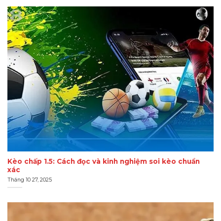
Kèo chấp 1.5: Cách đọc và kinh nghiệm soi kèo chuẩn
xác
Tháng 10 27, 2025