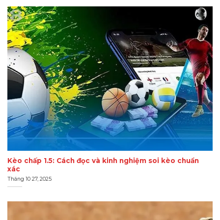
Kennington
-
Sheppey Un
14:00
-
Redhill
-
Ashford Un
14:00
-
Hassocks
-
Sevenoaks
14:00
-
Bedfont
-
14:00
-
Sutton Common Rovers
-
Phoenix Sp
14:00
-
Faversham Town
-
14:00
-
Corinthian-Casuals
-
Lingfield
14:00
-
Epsom Ewell
-
Chipstead 
14:00
-
Ashford Town
-
Bearsted
14:00
-
Kèo chấp 1.5: Cách đọc và kinh nghiệm soi kèo chuẩn
xác
Steyning Town
-
Erith Town
14:00
-
Tháng 10 27, 2025
Tadley Calleva
-
14:00
-
Portland United
-
14:00
-