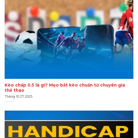
Sherborne Town
-
14:00
-
Shepton Mallet
-
Bashley
14:00
-
Cowes Sports
-
Hamble Cl
14:00
-
East Cowes Victoria Athletic
-
AFC Stone
14:00
-
Laverstock Ford
-
14:00
-
Fleet Town
-
Melksham 
14:00
-
Petersfield Town
-
Fareham T
14:00
-
Kèo chấp 0.5 là gì? Mẹo bắt kèo chuẩn từ chuyên gia
Badshot Lea
-
Brockenhur
14:00
thể thao
-
Tháng 10 27, 2025
Millbrook
-
Bradford T
14:00
-
Devizes Town
-
14:00
-
Horndean
-
Hartley Win
14:00
-
Yateley United
-
Alton Town
14:00
-