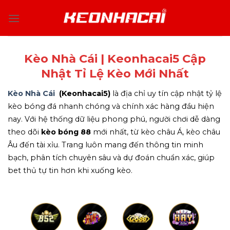
Bỏ
qua
nội
dung
Kèo Nhà Cái | Keonhacai5 Cập
Nhật Tỉ Lệ Kèo Mới Nhất
Kèo Nhà Cái
(Keonhacai5)
là địa chỉ uy tín cập nhật tỷ lệ
kèo bóng đá nhanh chóng và chính xác hàng đầu hiện
nay. Với hệ thống dữ liệu phong phú, người chơi dễ dàng
theo dõi
kèo bóng 88
mới nhất, từ kèo châu Á, kèo châu
Âu đến tài xỉu. Trang luôn mang đến thông tin minh
bạch, phân tích chuyên sâu và dự đoán chuẩn xác, giúp
bet thủ tự tin hơn khi xuống kèo.