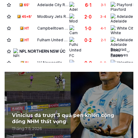
6
1
Adelaide City Reserve
-
65'
3
-
1
2
0
Modbury Jets Reserves
-
45+8'
3
-
4
1
0
Campbelltown City Reserve
-
HT
4
-
1
0
2
Fulham United FC Reserves
-
HT
2
-
1
NPL NORTHERN NSW ÚC
0
0
Newcastle Olympic
-
Valentine
8'
0
-
0
[9]
[8
AUSTRALIA NORTHERN NEW SOUTH WALES U20 LEAGUE
1
0
University of New South Wales U20
-
HT
3
-
3
NATIONAL PREMIER LEAGUES VICTORIA 3
0
0
Moreland City SC
-
Kingston Ci
13'
0
-
2
Vinicius đá trượt 3 quả pen khiến cộng
NEW ZEALAND SOUTH PREMIER LEAGUE
đồng NHM thất vọng
Tháng 7 5, 2026
2
0
Wanaka AFC
-
Selwyn Uni
90+7'
5
-
9