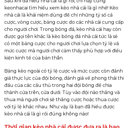
Sau khi đã hiểu nhà cái là gì rồi, thì hãy cùng
Thái Lan
-
Myanmar
13:00
-
[91]
[1
keonhacai tìm hiểu xem kèo nhà cái là gì nhé! Kèo
FA CUP
nhà cái là khái niệm dùng để chỉ những tỷ số cá
cược, vòng cược, bảng cược do các nhà cái cung cấp
Horbury Town
-
Golcar Utd
13:00
-
cho người chơi. Trong bóng đá, kèo nhà cái hay còn
Deeping Rangers
-
Barton
13:00
-
được gọi tên khác là kèo bóng đá nhà cái tức là sẽ
có một bảng cược cho người chơi lựa chọn tỷ lệ và
Guernsey
-
13:00
-
mức cược mà người chơi cảm thấy phù hợp với điều
Bognor Regis Town
-
Abbey Ran
13:00
-
kiện kinh tế của bản thân.
Sutton United
-
Coventry S
14:00
-
[19]
Bảng kèo ngoài có tỷ lệ cược và mức cược còn đánh
giá thực lực của đội bóng, đánh giá về phong thái thi
Yarm Eaglescliffe
-
14:00
-
đấu của các cầu thủ trong hai đội bóng để chia
Carlisle City FC
-
14:00
-
thành cửa trên, cửa dưới. Tùy vào đội nào thắng và
thua mà người chơi sẽ thắng cược hoặc thua cược
Birtley Town
-
Bishop Auc
14:00
-
với tỷ lệ khác nhau. Như vậy là bạn đã hiểu được
Shildon A.F.C.
-
Blyth Town
14:00
-
kèo nhà cái là gì rồi đúng không nào!
Ashington A.F.C.
-
Horden CW
14:00
-
Thời gian kèo nhà cái được đưa ra là bao