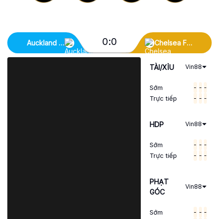
0
:
0
Auckland United Women
Chelsea FC Women
TÀI/XỈU
Vin88
Sớm
-
-
-
Trực tiếp
-
-
-
HDP
Vin88
Sớm
-
-
-
Trực tiếp
-
-
-
PHẠT
Vin88
GÓC
Sớm
-
-
-