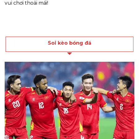
vui chơi thoải mái!
Leverstock Green
-
Walthamst
14:00
-
kuwin
Great Wakering Rovers
-
Takeley
14:00
-
Romford
-
Barton Rov
14:00
-
Soi kèo bóng đá
Stotfold FC
-
Basildon Un
14:00
-
Hullbridge Sports
-
Hadley
14:00
-
Clapton Community
-
Benfleet
14:00
-
Newport Pagnell Town
-
Marlow
14:00
-
North Leigh
-
14:00
-
Easington Sports
-
14:00
-
Windsor Eton
-
14:00
-
Wells City
-
14:00
-