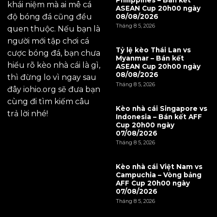
khái niệm mà ai mê cá
ASEAN Cup 20h00 ngày
độ bóng đá cũng đều
08/08/2026
Tháng 8 5, 2026
quen thuộc. Nếu bạn là
người mới tập chơi cá
Tỷ lệ kèo Thái Lan vs
cược bóng đá, bạn chưa
Myanmar – Bán kết
hiểu rõ kèo nhà cái là gì,
ASEAN Cup 20h00 ngày
08/08/2026
thì đừng lo vì ngay sau
Tháng 8 5, 2026
đây iohio.org sẽ đưa bạn
cùng đi tìm kiếm câu
Kèo nhà cái Singapore vs
trả lời nhé!
Indonesia – Bán kết AFF
Cup 20h00 ngày
07/08/2026
Tháng 8 5, 2026
Kèo nhà cái Việt Nam vs
Campuchia – Vòng bảng
AFF Cup 20h00 ngày
07/08/2026
Tháng 8 5, 2026