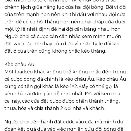
chênh lệch giữa năng lực của hai đội bóng. Bởi vì đội
cửa trên mạnh hơn nên khi thi đấu với nhau đội cửa
trên dễ có cơ hội thắng hơn nên phải chấp cửa dưới
một tỷ lệ nhất định để hai đội cân bằng nhau hơn.
Người chơi cá cược cần cân nhắc xem mình muốn
đặt vào cửa trên hay cửa dưới vì chấp tỷ lệ đôi khi
đặt ở cửa trên cũng không chắc kèo thắng.
Kèo châu Âu
Một loại kèo khác không thể không nhắc đến trong
cá cược bóng đá chính là kèo châu Âu. Kèo châu Âu
cũng có tên gọi khác là kèo 1×2. Đây có thể gọi là
kèo nhà cái đơn giản dễ chơi nhất. Đối với keo nha
cai này, các cửa đặt cược được phân thành thắng,
thua, hòa và chia thành 2 đội nhà và khách.
Người chơi tiến hành đặt cược vào cửa mà mình dự
đoán kết quả dựa vào việc nghiên cứu đội bóng để