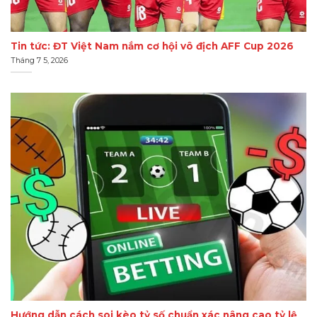
Tin tức: ĐT Việt Nam nắm cơ hội vô địch AFF Cup 2026
Tháng 7 5, 2026
Hướng dẫn cách soi kèo tỷ số chuẩn xác nâng cao tỷ lệ