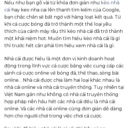
Nếu như bạn gõ vài từ khóa đơn giản như
kèo nhà
cái
hay keo nha cai lên thanh tìm kiếm của Google,
bạn chắc chắn sẽ bất ngờ với hàng loạt kết quả. Từ
khi cá cược bóng đá trở thành một thể loại yêu
thích của cánh mày râu thì kèo nhà cái đã trở thành
một khái niệm hot. Muốn tìm hiểu kèo nhà cái là gì
thì trước hết cần phải tìm hiểu xem nhà cái là gì.
Nhà cái được hiểu là một đơn vị kinh doanh hoạt
động trong lĩnh vực cá cược bằng việc cung cấp các
sảnh cá cược online về bóng đá, thể thao, sòng bài
online… Nhà cái được chia làm hai loại khác nhau là
nhà cái online và nhà cái truyền thống. Tuy nhiên tại
Việt Nam gần như không có nhà cái truyền thống
hợp pháp nên hầu hết các nhà cái đều là nhà cái
online. Và các nhà cái online cũng đơn giản dễ dàng
hơn cho người chơi trong việc chơi cá cược.