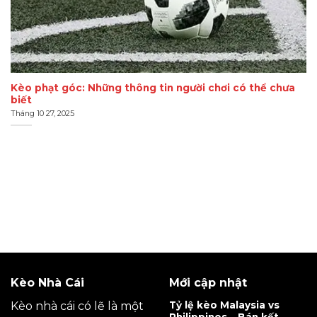
Kèo phạt góc: Những thông tin người chơi có thể chưa
biết
Tháng 10 27, 2025
Kèo Nhà Cái
Mới cập nhật
Tỷ lệ kèo Malaysia vs
Kèo nhà cái có lẽ là một
Philippines – Bán kết