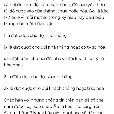
cân nhắc xem đội nào mạnh hơn, đội nào yếu hơn
từ đó cược vào cửa thắng, thua hoặc hòa. Gọi là kèo
1×2 bơie vì mỗi một số trong ký hiệu này đều biểu
trưng cho một cửa cược:
1 là đặt cược cho đội nhà thắng
1x là đặt cược cho đội nhà thắng hoặc có tỷ số hòa
x là đặt cược cho hai đội nhà và đội khách có tỷ số
hòa nhau
2 là đặt cược cho đội khách thắng
2x là đặt cược cho đội khách thắng hoặc tỉ số hòa
Chắc hẳn với những thông tin trên bạn đã có thể
nắm được loại kèo châu Âu là kèo nhà cái gì rồi
đúng không? Ngay bây giờ keonhacai sẽ dẫn các