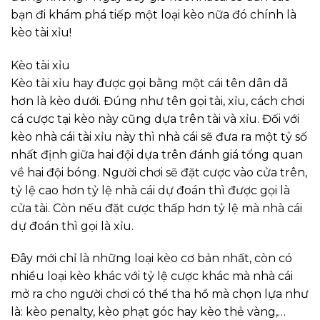
bạn đi khám phá tiếp một loại kèo nữa đó chính là
kèo tài xỉu!
Kèo tài xỉu
Kèo tài xỉu hay được gọi bằng một cái tên dân dã
hơn là kèo dưới. Đúng như tên gọi tài, xỉu, cách chơi
cá cược tại kèo này cũng dựa trên tài và xỉu. Đối với
kèo nhà cái tài xỉu này thì nhà cái sẽ đưa ra một tỷ số
nhất định giữa hai đội dựa trên đánh giá tổng quan
về hai đội bóng. Người chơi sẽ đặt cược vào cửa trên,
tỷ lệ cao hơn tỷ lệ nhà cái dự đoán thì được gọi là
cửa tài. Còn nếu đặt cược thấp hơn tỷ lệ mà nhà cái
dự đoán thì gọi là xỉu.
Đây mới chỉ là những loại kèo cơ bản nhất, còn có
nhiều loại kèo khác với tỷ lệ cược khác mà nhà cái
mở ra cho người chơi có thể tha hồ mà chọn lựa như
là: kèo penalty, kèo phạt góc hay kèo thẻ vàng,…