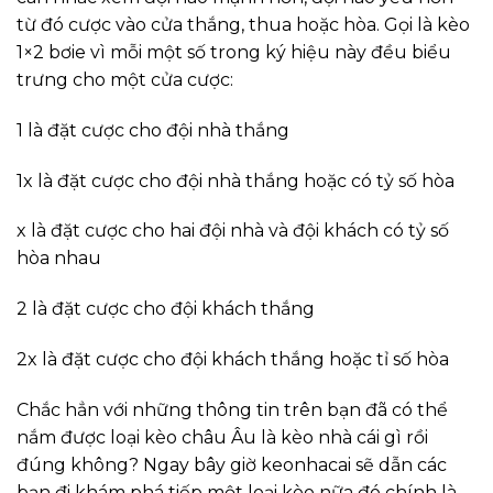
từ đó cược vào cửa thắng, thua hoặc hòa. Gọi là kèo
1×2 bơie vì mỗi một số trong ký hiệu này đều biểu
trưng cho một cửa cược:
1 là đặt cược cho đội nhà thắng
1x là đặt cược cho đội nhà thắng hoặc có tỷ số hòa
x là đặt cược cho hai đội nhà và đội khách có tỷ số
hòa nhau
2 là đặt cược cho đội khách thắng
2x là đặt cược cho đội khách thắng hoặc tỉ số hòa
Chắc hẳn với những thông tin trên bạn đã có thể
nắm được loại kèo châu Âu là kèo nhà cái gì rồi
đúng không? Ngay bây giờ keonhacai sẽ dẫn các
bạn đi khám phá tiếp một loại kèo nữa đó chính là