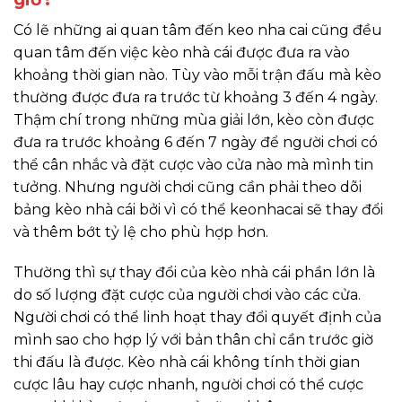
Có lẽ những ai quan tâm đến keo nha cai cũng đều
quan tâm đến việc kèo nhà cái được đưa ra vào
khoảng thời gian nào. Tùy vào mỗi trận đấu mà kèo
thường được đưa ra trước từ khoảng 3 đến 4 ngày.
Thậm chí trong những mùa giải lớn, kèo còn được
đưa ra trước khoảng 6 đến 7 ngày để người chơi có
thể cân nhắc và đặt cược vào cửa nào mà mình tin
tưởng. Nhưng người chơi cũng cần phải theo dõi
bảng kèo nhà cái bởi vì có thể keonhacai sẽ thay đổi
và thêm bớt tỷ lệ cho phù hợp hơn.
Thường thì sự thay đổi của kèo nhà cái phần lớn là
do số lượng đặt cược của người chơi vào các cửa.
Người chơi có thể linh hoạt thay đổi quyết định của
mình sao cho hợp lý với bản thân chỉ cần trước giờ
thi đấu là được. Kèo nhà cái không tính thời gian
cược lâu hay cược nhanh, người chơi có thể cược