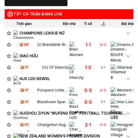
TẤT CẢ TRẬN ĐANG LIVE
Thời gian
Đội nhà
Tỉ số
Đội khách
CHAMPIONS LEAGUE NỮ
1
1
Breidablik Women
-
56'
6
-
2
[2]
GIAO HỮU
1
0
CF Intercity
-
Villarreal B
17'
1
-
1
[10]
[
AUS U20 NSWSL
0
0
Prospect United U20
-
17'
0
-
0
0
0
Blacktown Spartans U20
-
Inter Lions
17'
1
-
1
GUIZHOU ZIYUN "WUFENG CUP" FOOTBALL TOURNAMENT
2
1
Changshun August
-
HT
0
-
0
NEW ZEALAND WOMEN'S PREMIER DIVISION