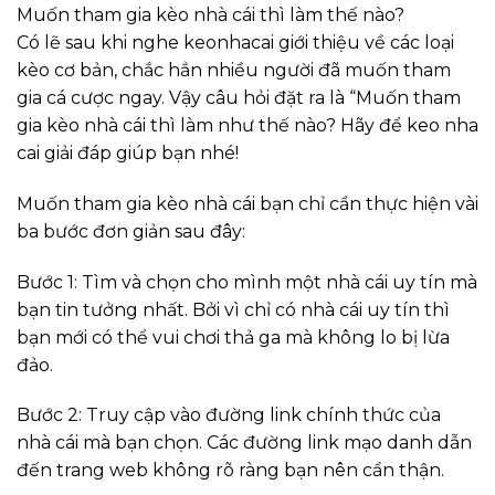
Muốn tham gia kèo nhà cái thì làm thế nào?
Có lẽ sau khi nghe keonhacai giới thiệu về các loại
kèo cơ bản, chắc hẳn nhiều người đã muốn tham
gia cá cược ngay. Vậy câu hỏi đặt ra là “Muốn tham
gia kèo nhà cái thì làm như thế nào? Hãy để keo nha
cai giải đáp giúp bạn nhé!
Muốn tham gia kèo nhà cái bạn chỉ cần thực hiện vài
ba bước đơn giản sau đây:
Bước 1: Tìm và chọn cho mình một nhà cái uy tín mà
bạn tin tưởng nhất. Bởi vì chỉ có nhà cái uy tín thì
bạn mới có thể vui chơi thả ga mà không lo bị lừa
đảo.
Bước 2: Truy cập vào đường link chính thức của
nhà cái mà bạn chọn. Các đường link mạo danh dẫn
đến trang web không rõ ràng bạn nên cẩn thận.