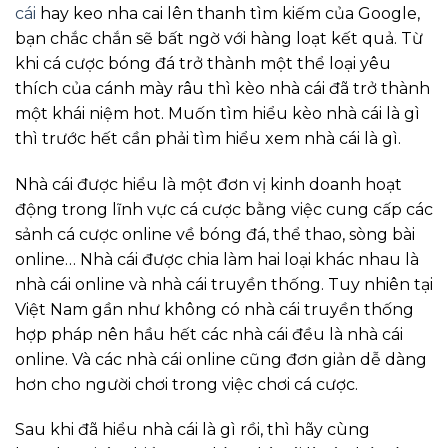
cái
hay keo nha cai lên thanh tìm kiếm của Google,
White Ensign F.C.
-
Heybridge 
18:45
-
bạn chắc chắn sẽ bất ngờ với hàng loạt kết quả. Từ
khi cá cược bóng đá trở thành một thể loại yêu
Ascot United F.C.
-
Clevedon 
19:00
-
thích của cánh mày râu thì kèo nhà cái đã trở thành
Hinckley Leicester Road FC
-
Whitchurch 
một khái niệm hot. Muốn tìm hiểu kèo nhà cái là gì
19:00
-
thì trước hết cần phải tìm hiểu xem nhà cái là gì.
VĐQG BỒ ĐÀO NHA
Nhà cái được hiểu là một đơn vị kinh doanh hoạt
Estoril
-
FC Famalic
19:15
-
[10]
động trong lĩnh vực cá cược bằng việc cung cấp các
VĐQG ARGENTINA
sảnh cá cược online về bóng đá, thể thao, sòng bài
online… Nhà cái được chia làm hai loại khác nhau là
CA Rosario Central
-
22:30
-
[9]
nhà cái online và nhà cái truyền thống. Tuy nhiên tại
08/08
Independiente Rivadavia
-
-
[6]
00:45
Việt Nam gần như không có nhà cái truyền thống
hợp pháp nên hầu hết các nhà cái đều là nhà cái
HẠNG 2 HÀ LAN
online. Và các nhà cái online cũng đơn giản dễ dàng
Dordrecht
-
18:00
-
[10]
hơn cho người chơi trong việc chơi cá cược.
Emmen
-
Roda JC
18:00
-
[14]
[8]
Sau khi đã hiểu nhà cái là gì rồi, thì hãy cùng
FC Oss
-
NAC Breda
18:00
-
[16]