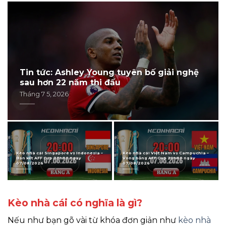
Romulus FC
-
Highgate U
18:45
-
Thetford Town F.C.
-
Yaxley
18:45
-
Enfield 1893
-
18:45
-
Hartpury University
-
Cirencester
18:45
Tin tức: Ashley Young tuyên bố giải nghệ
-
sau hơn 22 năm thi đấu
Cribbs
-
Fairford T
18:45
-
Tháng 7 5, 2026
Aylesbury United
-
Flackwell H
18:45
-
Lye Town
-
18:45
-
Dudley Town
-
Droitwich S
18:45
-
Kèo nhà cái Singapore vs Indonesia –
Kèo nhà cái Việt Nam vs Campuchia –
Bán kết AFF Cup 20h00 ngày
Vòng bảng AFF Cup 20h00 ngày
07/08/2026
07/08/2026
Forest Row
-
Newhaven
18:45
-
Wokingham Town
-
Corsham T
18:45
-
Kèo nhà cái có nghĩa là gì?
Hackney Wick
-
West Essex
18:45
-
Nếu như bạn gõ vài từ khóa đơn giản như
kèo nhà
Hilltop
-
Grays Athle
18:45
-