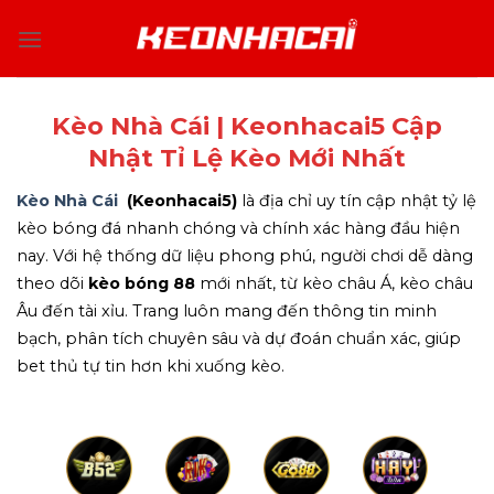
Bỏ
qua
nội
dung
Kèo Nhà Cái | Keonhacai5 Cập
Nhật Tỉ Lệ Kèo Mới Nhất
Kèo Nhà Cái
(Keonhacai5)
là địa chỉ uy tín cập nhật tỷ lệ
kèo bóng đá nhanh chóng và chính xác hàng đầu hiện
nay. Với hệ thống dữ liệu phong phú, người chơi dễ dàng
theo dõi
kèo bóng 88
mới nhất, từ kèo châu Á, kèo châu
Âu đến tài xỉu. Trang luôn mang đến thông tin minh
bạch, phân tích chuyên sâu và dự đoán chuẩn xác, giúp
bet thủ tự tin hơn khi xuống kèo.