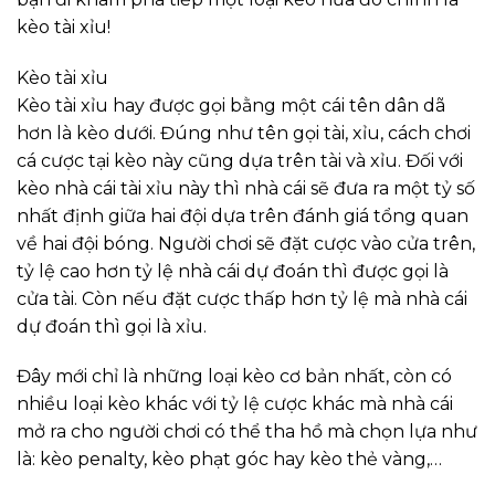
kèo tài xỉu!
Kèo tài xỉu
Kèo tài xỉu hay được gọi bằng một cái tên dân dã
hơn là kèo dưới. Đúng như tên gọi tài, xỉu, cách chơi
cá cược tại kèo này cũng dựa trên tài và xỉu. Đối với
kèo nhà cái tài xỉu này thì nhà cái sẽ đưa ra một tỷ số
nhất định giữa hai đội dựa trên đánh giá tổng quan
về hai đội bóng. Người chơi sẽ đặt cược vào cửa trên,
tỷ lệ cao hơn tỷ lệ nhà cái dự đoán thì được gọi là
cửa tài. Còn nếu đặt cược thấp hơn tỷ lệ mà nhà cái
dự đoán thì gọi là xỉu.
Đây mới chỉ là những loại kèo cơ bản nhất, còn có
nhiều loại kèo khác với tỷ lệ cược khác mà nhà cái
mở ra cho người chơi có thể tha hồ mà chọn lựa như
là: kèo penalty, kèo phạt góc hay kèo thẻ vàng,…