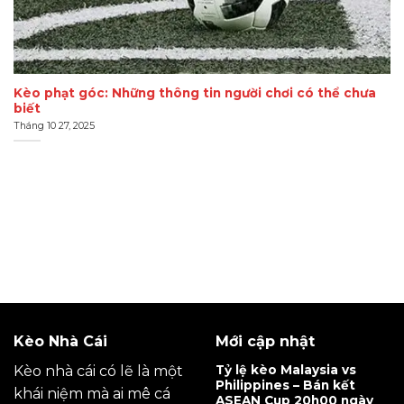
Kèo phạt góc: Những thông tin người chơi có thể chưa
biết
Tháng 10 27, 2025
Kèo Nhà Cái
Mới cập nhật
Tỷ lệ kèo Malaysia vs
Kèo nhà cái có lẽ là một
Philippines – Bán kết
khái niệm mà ai mê cá
ASEAN Cup 20h00 ngày