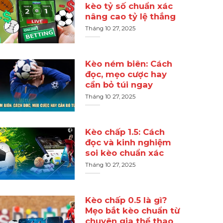
kèo tỷ số chuẩn xác
1.30
0.90
0.90
nâng cao tỷ lệ thắng
0.50
Tháng 10 27, 2025
-
-
-
-
0.62
0.82
0.97
3.50
Kèo ném biên: Cách
1.35
0.97
0.82
1.50
đọc, mẹo cược hay
cần bỏ túi ngay
-
-
-
-
Tháng 10 27, 2025
0.42
1.60
0.47
0.50
1.20
1.25
0.62
4.50
Kèo chấp 1.5: Cách
đọc và kinh nghiệm
1.25
1.15
0.67
2.50
soi kèo chuẩn xác
Tháng 10 27, 2025
0.62
1.07
0.72
0.75
0.77
0.92
0.87
2.75
Kèo chấp 0.5 là gì?
0.95
0.82
0.97
2.25
Mẹo bắt kèo chuẩn từ
chuyên gia thể thao