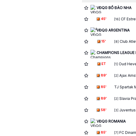
VĐQG BỒ ĐÀO NHA
CF Estrela Amad
45'
[16]
VĐQG ARGENTINA
Club Atletico
15'
[8]
CHAMPIONS LEAGUE
Oud Heverlee Leuven
ET
[1]
Ajax Amsterdam 
89'
[2]
85'
Slavia Praha 
89'
[2]
Juventus W
58'
[3]
VĐQG ROMANIA
FC Dinamo 
85'
[7]