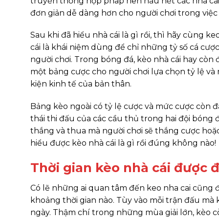
truyền thống hợp pháp nên hầu hết các nhà cái đ
đơn giản dễ dàng hơn cho người chơi trong việc 
82'
[12
Don B
83'
Sau khi đã hiểu nhà cái là gì rồi, thì hãy cùng k
cái là khái niệm dùng để chỉ những tỷ số cá cượ
US Sambenede
84'
[16]
người chơi. Trong bóng đá, kèo nhà cái hay còn đ
Gimnastic de Tar
89'
một bảng cược cho người chơi lựa chọn tỷ lệ và
[14]
kiện kinh tế của bản thân.
Sliema Wander
90'
[5]
Bảng kèo ngoài có tỷ lệ cược và mức cược còn đ
T
90+1'
[13]
thái thi đấu của các cầu thủ trong hai đội bóng 
Real O
84'
thắng và thua mà người chơi sẽ thắng cược hoặc
hiểu được kèo nhà cái là gì rồi đúng không nào!
Sant 
84'
G
Thời gian kèo nhà cái được đ
67'
[16]
Valen
H2
[9]
Có lẽ những ai quan tâm đến keo nha cai cũng 
khoảng thời gian nào. Tùy vào mỗi trận đấu mà
N
H2
[2]
ngày. Thậm chí trong những mùa giải lớn, kèo 