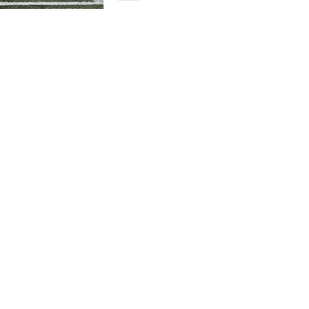
0.80
1.10
0.70
2.25
0.82
0.80
1.00
2.25
0.72
0.80
1.00
3.50
0.77
0.72
1.07
0.50
0.75
0.87
0.92
1.75
0.87
0.90
0.90
3.50
0.75
0.90
0.90
4.75