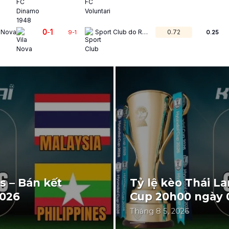
0
1
a Nova
-
Sport Club do Recife
0.72
9
-
1
0.25
[11]
0
0
nta Fe
-
Boyaca Chico
1.02
1
-
0
1.50
[20]
1
1
o Bulo
-
Nacional Potosi
0.90
3
-
2
0.00
[12]
0
0
logne
-
Nancy
1.30
1
-
5
0.00
[14]
0
0
rmont
-
Stade DE Reims
0.65
1
-
1
-0.25
[6]
s – Bán kết
Tỷ lệ kèo Thái L
4
1
rque
-
Grenoble
1.07
8
-
2
0.25
[12]
2026
Cup 20h00 ngày 
2
1
Metz
-
Guingamp
0.67
5
-
2
0.00
[11]
Tháng 8 5, 2026
0
0
lt SC
-
Dijon
1.25
2
-
0
0.25
[17]