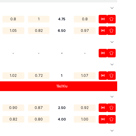
0.8
1
0.8
4.75
1.05
0.82
0.97
6.50
-
-
-
-
1.02
0.72
1.07
1
Tài/Xỉu
0.90
0.87
0.92
2.50
0.82
0.80
1.00
4.00