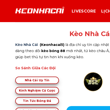
Bỏ
qua
LIVESCORE
LỊC
nội
dung
Kèo Nhà Cái
Kèo Nhà Cái
(Keonhacai5)
là địa chỉ uy tín cập nh
dàng theo dõi
kèo bóng 88
mới nhất, từ kèo châu Á,
giúp bet thủ tự tin hơn khi xuống kèo.
So Sánh Giữa Các Đội
Nhà Cái Uy Tín
Kinh Nghiệm Cá Cược
Tin Tức Bóng Đá