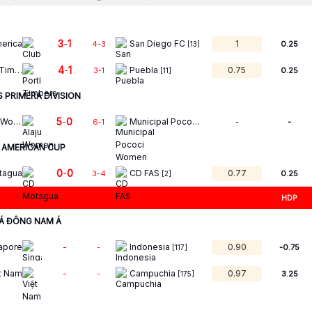
3
1
erica
-
San Diego FC
1
4
-
3
0.25
[13]
4
1
mbers
-
Puebla
0.75
3
-
1
0.25
[11]
 PRIMERA DIVISION
5
0
Alajuelense Women
-
Municipal Pococi Women
6
-
1
-
-
 AMERICAN CUP
0
0
tagua
-
CD FAS
0.77
3
-
4
0.25
[2]
A
HDP
ĐÁ ĐÔNG NAM Á
apore
-
Indonesia
0.90
-
-0.75
[117]
t Nam
-
Campuchia
0.97
-
3.25
[175]