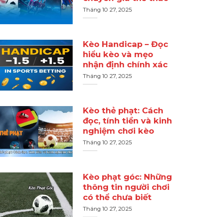
Tháng 10 27, 2025
Kèo Handicap – Đọc
hiểu kèo và mẹo
nhận định chính xác
Tháng 10 27, 2025
Kèo thẻ phạt: Cách
đọc, tính tiền và kinh
nghiệm chơi kèo
Tháng 10 27, 2025
Kèo phạt góc: Những
thông tin người chơi
có thể chưa biết
Tháng 10 27, 2025