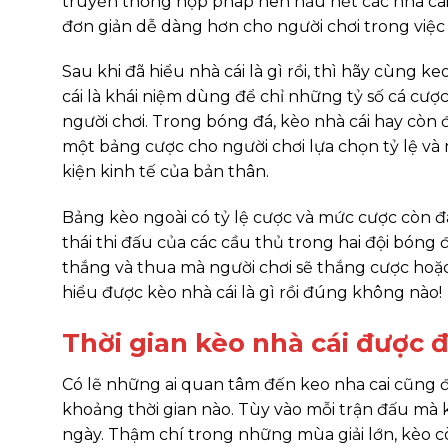
truyền thống hợp pháp nên hầu hết các nhà cái đ
đơn giản dễ dàng hơn cho người chơi trong việc 
Sau khi đã hiểu nhà cái là gì rồi, thì hãy cùng k
cái là khái niệm dùng để chỉ những tỷ số cá cượ
người chơi. Trong bóng đá, kèo nhà cái hay còn đ
một bảng cược cho người chơi lựa chọn tỷ lệ và
kiện kinh tế của bản thân.
Bảng kèo ngoài có tỷ lệ cược và mức cược còn đ
thái thi đấu của các cầu thủ trong hai đội bóng 
thắng và thua mà người chơi sẽ thắng cược hoặc
hiểu được kèo nhà cái là gì rồi đúng không nào!
Thời gian kèo nhà cái được đ
Có lẽ những ai quan tâm đến keo nha cai cũng 
khoảng thời gian nào. Tùy vào mỗi trận đấu mà
ngày. Thậm chí trong những mùa giải lớn, kèo 