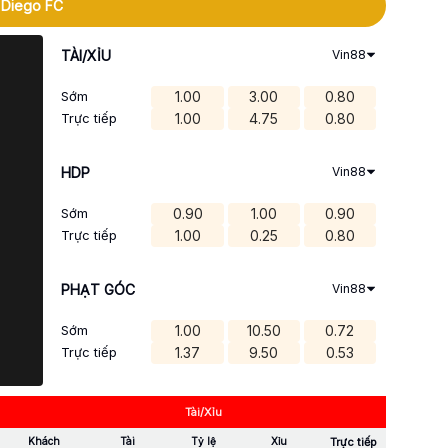
 Diego FC
TÀI/XỈU
Vin88
1.00
3.00
0.80
Sớm
1.00
4.75
0.80
Trực tiếp
HDP
Vin88
0.90
1.00
0.90
Sớm
1.00
0.25
0.80
Trực tiếp
PHẠT GÓC
Vin88
1.00
10.50
0.72
Sớm
1.37
9.50
0.53
Trực tiếp
Tài/Xỉu
Trực tiếp
Khách
Tài
Tỷ lệ
Xỉu