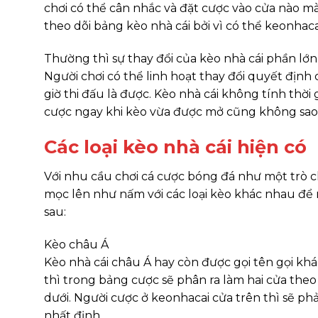
chơi có thể cân nhắc và đặt cược vào cửa nào m
theo dõi bảng kèo nhà cái bởi vì có thể keonhaca
Thường thì sự thay đổi của kèo nhà cái phần lớn 
Người chơi có thể linh hoạt thay đổi quyết định 
giờ thi đấu là được. Kèo nhà cái không tính thời
cược ngay khi kèo vừa được mở cũng không sao
Các loại kèo nhà cái hiện có
Với nhu cầu chơi cá cược bóng đá như một trò c
mọc lên như nấm với các loại kèo khác nhau để n
sau:
Kèo châu Á
Kèo nhà cái châu Á hay còn được gọi tên gọi khác
thì trong bảng cược sẽ phân ra làm hai cửa theo
dưới. Người cược ở keonhacai cửa trên thì sẽ ph
nhất định.