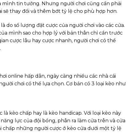
à mình tin tưởng. Nhưng người chơi cũng cần phải
i sẽ thay đổi và thêm bớt tỷ lệ cho phù hợp hơn.
là do số lượng đặt cược của người chơi vào các cửa.
của mình sao cho hợp lý với bản thân chỉ cần trước
 gian cược lâu hay cược nhanh, người chơi có thể
.
hơi online hấp dẫn, ngày càng nhiều các nhà cái
gười chơi có thể lựa chọn. Cơ bản có 3 loại kèo như
 là kèo chấp hay là kèo handicap. Với loại kèo này
 năng lực của đội bóng, phân ra làm cửa trên và cửa
ải chấp những người cược ở kèo cửa dưới một tỷ lệ