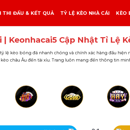
H THI ĐẤU & KẾT QUẢ
TỶ LỆ KÈO NHÀ CÁI
KÈO 
 | Keonhacai5 Cập Nhật Tỉ Lệ 
ật tỷ lệ kèo bóng đá nhanh chóng và chính xác hàng đầu hiện 
 kèo châu Âu đến tài xỉu. Trang luôn mang đến thông tin min