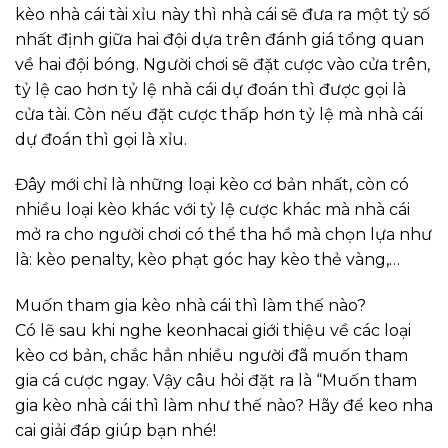
kèo nhà cái tài xỉu này thì nhà cái sẽ đưa ra một tỷ số
nhất định giữa hai đội dựa trên đánh giá tổng quan
về hai đội bóng. Người chơi sẽ đặt cược vào cửa trên,
tỷ lệ cao hơn tỷ lệ nhà cái dự đoán thì được gọi là
cửa tài. Còn nếu đặt cược thấp hơn tỷ lệ mà nhà cái
dự đoán thì gọi là xỉu.
Đây mới chỉ là những loại kèo cơ bản nhất, còn có
nhiều loại kèo khác với tỷ lệ cược khác mà nhà cái
mở ra cho người chơi có thể tha hồ mà chọn lựa như
là: kèo penalty, kèo phạt góc hay kèo thẻ vàng,…
Muốn tham gia kèo nhà cái thì làm thế nào?
Có lẽ sau khi nghe keonhacai giới thiệu về các loại
kèo cơ bản, chắc hẳn nhiều người đã muốn tham
gia cá cược ngay. Vậy câu hỏi đặt ra là “Muốn tham
gia kèo nhà cái thì làm như thế nào? Hãy để keo nha
cai giải đáp giúp bạn nhé!