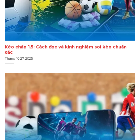
Kèo chấp 1.5: Cách đọc và kinh nghiệm soi kèo chuẩn
xác
Tháng 10 27, 2025