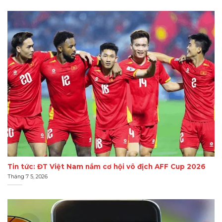
Tin tức: ĐT Việt Nam nắm cơ hội vô địch AFF Cup 2026
Tháng 7 5, 2026