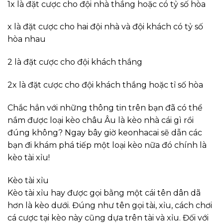
1x là đặt cược cho đội nhà thắng hoặc có tỷ số hòa
x là đặt cược cho hai đội nhà và đội khách có tỷ số
hòa nhau
2 là đặt cược cho đội khách thắng
2x là đặt cược cho đội khách thắng hoặc tỉ số hòa
Chắc hẳn với những thông tin trên bạn đã có thể
nắm được loại kèo châu Âu là kèo nhà cái gì rồi
đúng không? Ngay bây giờ keonhacai sẽ dẫn các
bạn đi khám phá tiếp một loại kèo nữa đó chính là
kèo tài xỉu!
Kèo tài xỉu
Kèo tài xỉu hay được gọi bằng một cái tên dân dã
hơn là kèo dưới. Đúng như tên gọi tài, xỉu, cách chơi
cá cược tại kèo này cũng dựa trên tài và xỉu. Đối với