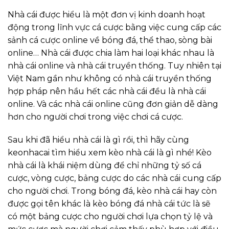
Nhà cái được hiểu là một đơn vị kinh doanh hoạt
động trong lĩnh vực cá cược bằng việc cung cấp các
sảnh cá cược online về bóng đá, thể thao, sòng bài
online… Nhà cái được chia làm hai loại khác nhau là
nhà cái online và nhà cái truyền thống. Tuy nhiên tại
Việt Nam gần như không có nhà cái truyền thống
hợp pháp nên hầu hết các nhà cái đều là nhà cái
online. Và các nhà cái online cũng đơn giản dễ dàng
hơn cho người chơi trong việc chơi cá cược.
Sau khi đã hiểu nhà cái là gì rồi, thì hãy cùng
keonhacai tìm hiểu xem kèo nhà cái là gì nhé! Kèo
nhà cái là khái niệm dùng để chỉ những tỷ số cá
cược, vòng cược, bảng cược do các nhà cái cung cấp
cho người chơi. Trong bóng đá, kèo nhà cái hay còn
được gọi tên khác là kèo bóng đá nhà cái tức là sẽ
có một bảng cược cho người chơi lựa chọn tỷ lệ và