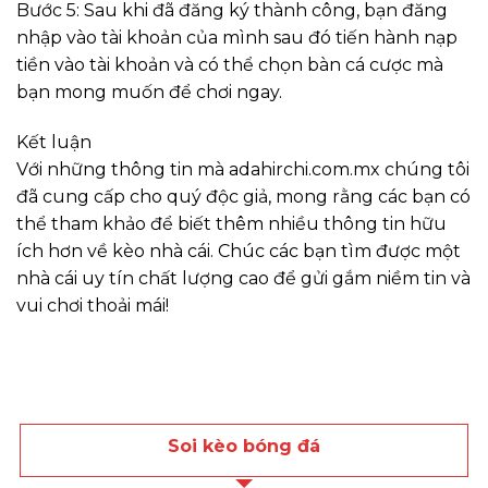
Bước 5: Sau khi đã đăng ký thành công, bạn đăng
nhập vào tài khoản của mình sau đó tiến hành nạp
tiền vào tài khoản và có thể chọn bàn cá cược mà
bạn mong muốn để chơi ngay.
Kết luận
Với những thông tin mà adahirchi.com.mx chúng tôi
đã cung cấp cho quý độc giả, mong rằng các bạn có
thể tham khảo để biết thêm nhiều thông tin hữu
ích hơn về kèo nhà cái. Chúc các bạn tìm được một
nhà cái uy tín chất lượng cao để gửi gắm niềm tin và
vui chơi thoải mái!
kuwin
Soi kèo bóng đá