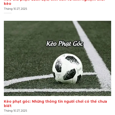
kèo
Tháng 10 27, 2025
Kèo phạt góc: Những thông tin người chơi có thể chưa
biết
Tháng 10 27, 2025