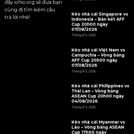
đây iohio.org sẽ đưa bạn
cùng đi tìm kiếm câu
Kèo nhà cái Singapore vs
trả lời nhé!
Indonesia – Bán kết AFF
Cup 20h00 ngày
07/08/2026
Tháng 8 5, 2026
Kèo nhà cái Việt Nam vs
Campuchia – Vòng bảng
AFF Cup 20h00 ngày
07/08/2026
Tháng 8 5, 2026
Kèo nhà cái Philippines vs
Thái Lan – Vòng bảng
ASEAN Cup 20h00 ngày
04/08/2026
Tháng 8 3, 2026
Kèo nhà cái Myanmar vs
Lào – Vòng bảng ASEAN
Cup 17h00 ngày