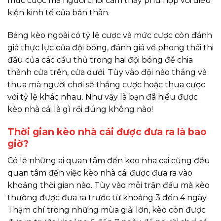
mức cược mà người chơi cảm thấy phù hợp với điều
kiện kinh tế của bản thân.
Bảng kèo ngoài có tỷ lệ cược và mức cược còn đánh
giá thực lực của đội bóng, đánh giá về phong thái thi
đấu của các cầu thủ trong hai đội bóng để chia
thành cửa trên, cửa dưới. Tùy vào đội nào thắng và
thua mà người chơi sẽ thắng cược hoặc thua cược
với tỷ lệ khác nhau. Như vậy là bạn đã hiểu được
kèo nhà cái là gì rồi đúng không nào!
Thời gian kèo nhà cái được đưa ra là bao
giờ?
Có lẽ những ai quan tâm đến keo nha cai cũng đều
quan tâm đến việc kèo nhà cái được đưa ra vào
khoảng thời gian nào. Tùy vào mỗi trận đấu mà kèo
thường được đưa ra trước từ khoảng 3 đến 4 ngày.
Thậm chí trong những mùa giải lớn, kèo còn được