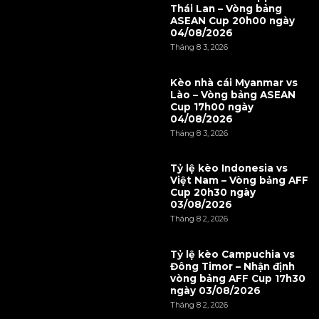
Thái Lan – Vòng bảng
ASEAN Cup 20h00 ngày
04/08/2026
Tháng 8 3, 2026
Kèo nhà cái Myanmar vs
Lào – Vòng bảng ASEAN
Cup 17h00 ngày
04/08/2026
Tháng 8 3, 2026
Tỷ lệ kèo Indonesia vs
Việt Nam – Vòng bảng AFF
Cup 20h30 ngày
03/08/2026
Tháng 8 2, 2026
Tỷ lệ kèo Campuchia vs
Đông Timor – Nhận định
vòng bảng AFF Cup 17h30
ngày 03/08/2026
Tháng 8 2, 2026