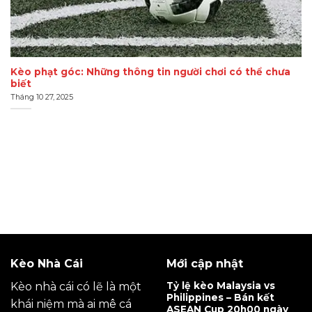
Kèo phạt góc: Những thông tin người chơi có thể chưa
biết
Tháng 10 27, 2025
Kèo Nhà Cái
Mới cập nhật
Tỷ lệ kèo Malaysia vs
Kèo nhà cái có lẽ là một
Philippines – Bán kết
khái niệm mà ai mê cá
ASEAN Cup 20h00 ngày