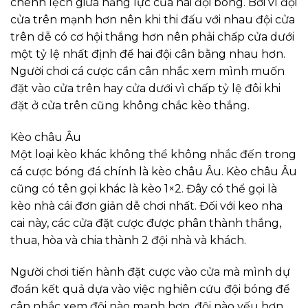
chênh lệch giữa năng lực của hai đội bóng. Bởi vì đội
SWEDEN DIVISION 2
cửa trên mạnh hơn nên khi thi đấu với nhau đội cửa
trên dễ có cơ hội thắng hơn nên phải chấp cửa dưới
0
0
IK Franke
-
Enskede IK
12'
0
-
0
[8]
một tỷ lệ nhất định để hai đội cân bằng nhau hơn.
0
0
Herrestads AIF
-
IK Tord
12'
0
-
1
[7]
[12]
Người chơi cá cược cần cân nhắc xem mình muốn
đặt vào cửa trên hay cửa dưới vì chấp tỷ lệ đôi khi
0
0
Eker Orebro
-
FC Nacka Ili
12'
0
-
0
[13]
đặt ở cửa trên cũng không chắc kèo thắng.
0
0
BK Astrio
-
Torslanda 
12'
0
-
0
[9]
Kèo châu Âu
0
0
Jonsereds IF
-
Landvetter 
12'
1
-
0
[8]
Một loại kèo khác không thể không nhắc đến trong
cá cược bóng đá chính là kèo châu Âu. Kèo châu Âu
0
0
IFK Umea
-
Fransta
12'
0
-
0
[7]
cũng có tên gọi khác là kèo 1×2. Đây có thể gọi là
CHINESE FOOTBALL LEAGUE 1
kèo nhà cái đơn giản dễ chơi nhất. Đối với keo nha
cai này, các cửa đặt cược được phân thành thắng,
0
1
Yanbian Longding
-
49'
3
-
0
[4]
thua, hòa và chia thành 2 đội nhà và khách.
JAPANESE WE LEAGUE
Người chơi tiến hành đặt cược vào cửa mà mình dự
2
0
V-Varen Nagasaki
-
Kyoto San
HT
3
-
2
[9]
đoán kết quả dựa vào việc nghiên cứu đội bóng để
INDIAN CALCUTTA FOOTBALL LEAGUE
cân nhắc xem đội nào mạnh hơn, đội nào yếu hơn