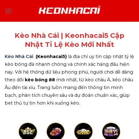
Bỏ
qua
nội
dung
Kèo Nhà Cái | Keonhacai5 Cập
Nhật Tỉ Lệ Kèo Mới Nhất
Kèo Nhà Cái
(Keonhacai5)
là địa chỉ uy tín cập nhật tỷ lệ
kèo bóng đá nhanh chóng và chính xác hàng đầu hiện
nay. Với hệ thống dữ liệu phong phú, người chơi dễ dàng
theo dõi
kèo bóng 88
mới nhất, từ kèo châu Á, kèo châu
Âu đến tài xỉu. Trang luôn mang đến thông tin minh
bạch, phân tích chuyên sâu và dự đoán chuẩn xác, giúp
bet thủ tự tin hơn khi xuống kèo.