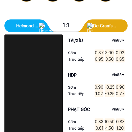
1
:
1
Helmond Sport
De Graafschap
TÀI/XỈU
Vin88
0.87
3.00
0.92
Sớm
0.95
3.50
0.85
Trực tiếp
HDP
Vin88
0.90
-0.25
0.90
Sớm
1.02
-0.25
0.77
Trực tiếp
PHẠT GÓC
Vin88
0.83
10.50
0.83
Sớm
0.61
4.50
1.20
Trực tiếp