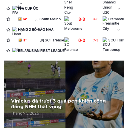
FFA CUP ÚC
3
3
South Melbourne
-
Fremantle 
74'
9
-
0
[5]
HẠNG 2 BỒ ĐÀO NHA
0
0
SC Farense
-
HT
7
-
3
[8]
BELARUSIAN FIRST LEAGUE
0
0
Niva Dolbizno
-
12'
0
-
1
[2]
NORWEGIAN 3.DIVISJON
0
0
Molde B
-
12'
0
-
0
[10]
CHINESE FOOTBALL LEAGUE 2
Vinicius đá trượt 3 quả pen khiến cộng
2
2
Dalian Kewei
-
84'
4
-
1
[4]
đồng NHM thất vọng
Tháng 7 5, 2026
POLAND WOMEN LEAGUE
1
0
MKS Myszkow Women
-
Unia Lublin
12'
0
-
0