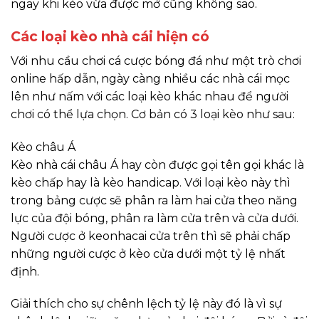
ngay khi kèo vừa được mở cũng không sao.
2
1
JaPS U21
-
FC Pohu U2
53'
3
-
7
Các loại kèo nhà cái hiện có
NORWEGIAN WOMEN'S 1.DIVISJON
Với nhu cầu chơi cá cược bóng đá như một trò chơi
0
0
Klepp Women
-
12'
0
-
1
[11]
online hấp dẫn, ngày càng nhiều các nhà cái mọc
lên như nấm với các loại kèo khác nhau để người
0
0
Start Kristiansand Women
-
Frigg (w)
12'
1
-
0
[1]
[12
chơi có thể lựa chọn. Cơ bản có 3 loại kèo như sau:
POLAND LIGA 2
Kèo châu Á
0
0
Legia Warszawa B
-
Swit Szcze
12'
0
-
1
[15]
Kèo nhà cái châu Á hay còn được gọi tên gọi khác là
JAPANESE J3 LEAGUE
kèo chấp hay là kèo handicap. Với loại kèo này thì
trong bảng cược sẽ phân ra làm hai cửa theo năng
0
1
Reilac Shiga FC
-
FC Gifu
77'
1
-
2
[18]
[9]
lực của đội bóng, phân ra làm cửa trên và cửa dưới.
3
0
Ehime FC
-
Nara Club
48'
4
-
0
[10]
[1
Người cược ở keonhacai cửa trên thì sẽ phải chấp
những người cược ở kèo cửa dưới một tỷ lệ nhất
0
1
Tochigi SC
-
12'
0
-
1
[11]
định.
NETHERLANDS EREDIVISIE
Giải thích cho sự chênh lệch tỷ lệ này đó là vì sự
0
1
Sparta Rotterdam
-
Feyenoord
HT
2
-
6
[13]