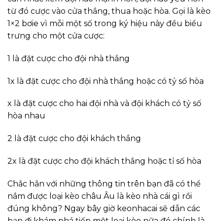
từ đó cược vào cửa thắng, thua hoặc hòa. Gọi là kèo
1
1
Police AC
-
Rainbow S
81'
5
-
2
1×2 bơie vì mỗi một số trong ký hiệu này đều biểu
3
0
Suruchi Sangha
-
79'
0
-
4
trưng cho một cửa cược:
POLAND WOMEN'S EKSTRALIGA
1 là đặt cược cho đội nhà thắng
1
3
Rekord Bielsko Biala Women
-
H2
1
-
3
[10]
1x là đặt cược cho đội nhà thắng hoặc có tỷ số hòa
PARAGUAYAN RESERVE LEAGUE
x là đặt cược cho hai đội nhà và đội khách có tỷ số
0
0
Sportivo Ameliano Reserves
-
12'
0
-
0
hòa nhau
CÁC TRẬN SẮP DIỄN RA
2 là đặt cược cho đội khách thắng
FA CUP
Erith Belvedere
-
Billingshurs
12:00
-
2x là đặt cược cho đội khách thắng hoặc tỉ số hòa
Worsbrough Bridge Athletic
-
Trafford
13:00
-
Chắc hẳn với những thông tin trên bạn đã có thể
Northampton On Cheneck
-
Heanor To
13:00
-
nắm được loại kèo châu Âu là kèo nhà cái gì rồi
đúng không? Ngay bây giờ keonhacai sẽ dẫn các
Wick
-
Camberley
13:00
-
bạn đi khám phá tiếp một loại kèo nữa đó chính là