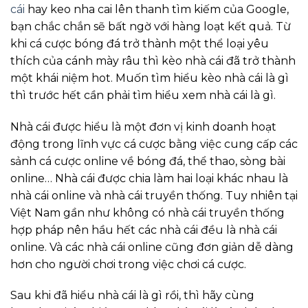
cái
hay keo nha cai lên thanh tìm kiếm của Google,
GIAO HỮU
bạn chắc chắn sẽ bất ngờ với hàng loạt kết quả. Từ
1
0
Groene Ster
-
BSV Limbur
khi cá cược bóng đá trở thành một thể loại yêu
54'
0
-
0
thích của cánh mày râu thì kèo nhà cái đã trở thành
2
1
Barnet
-
Al Kuwait 
54'
0
-
0
[8]
một khái niệm hot. Muốn tìm hiểu kèo nhà cái là gì
thì trước hết cần phải tìm hiểu xem nhà cái là gì.
0
1
Haro Deportivo
-
UD Logron
54'
0
-
0
1
0
Radomiak Radom
-
AEL Limass
53'
2
-
2
[12]
Nhà cái được hiểu là một đơn vị kinh doanh hoạt
động trong lĩnh vực cá cược bằng việc cung cấp các
0
0
Manchester City
-
12'
0
-
0
[2]
sảnh cá cược online về bóng đá, thể thao, sòng bài
0
0
Brighton & Hove Albion Women
-
12'
0
-
1
[7]
online… Nhà cái được chia làm hai loại khác nhau là
nhà cái online và nhà cái truyền thống. Tuy nhiên tại
0
1
BG Pathum United
-
Lee Man
12'
0
-
1
[4]
[2]
Việt Nam gần như không có nhà cái truyền thống
PORTUGUESE LIGA 3
hợp pháp nên hầu hết các nhà cái đều là nhà cái
online. Và các nhà cái online cũng đơn giản dễ dàng
1
0
AD Marco 09
-
Pacos de Fe
49'
2
-
4
[8]
hơn cho người chơi trong việc chơi cá cược.
VĐQG UKRAINE
Sau khi đã hiểu nhà cái là gì rồi, thì hãy cùng
1
0
Zorya
-
Kryvbas
55'
4
-
2
[4]
[16