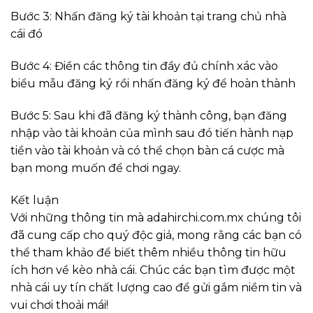
Bước 3: Nhấn đăng ký tài khoản tại trang chủ nhà
cái đó
Bước 4: Điền các thông tin đầy đủ chính xác vào
biểu mẫu đăng ký rồi nhấn đăng ký để hoàn thành
Bước 5: Sau khi đã đăng ký thành công, bạn đăng
nhập vào tài khoản của mình sau đó tiến hành nạp
tiền vào tài khoản và có thể chọn bàn cá cược mà
bạn mong muốn để chơi ngay.
Kết luận
Với những thông tin mà adahirchi.com.mx chúng tôi
đã cung cấp cho quý độc giả, mong rằng các bạn có
thể tham khảo để biết thêm nhiều thông tin hữu
ích hơn về kèo nhà cái. Chúc các bạn tìm được một
nhà cái uy tín chất lượng cao để gửi gắm niềm tin và
vui chơi thoải mái!