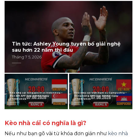
GIẢI HẠNG 2 THỤY ĐIỂN
1
0
Umea FC
-
12'
0
-
0
[11]
0
0
Vasalunds IF
-
12'
0
-
2
[12]
INDIAN DURAND CUP
Tin tức: Ashley Young tuyên bố giải nghệ
sau hơn 22 năm thi đấu
1
0
Trau FC
-
Indian Navy
42'
1
-
5
Tháng 7 5, 2026
MML W
3
0
Ayeyawady Utd (W)
-
84'
3
-
3
POLAND LIGA 3
Kèo nhà cái Singapore vs Indonesia –
Kèo nhà cái Việt Nam vs Campuchia –
Bán kết AFF Cup 20h00 ngày
Vòng bảng AFF Cup 20h00 ngày
0
1
KTS-K Luzino
-
Baltyk Kosz
48'
1
-
0
07/08/2026
07/08/2026
0
1
Miedz Legnica II
-
Barycz Sul
52'
2
-
2
Kèo nhà cái có nghĩa là gì?
VYSSHAYA LIGA BELARUS NỮ
Nếu như bạn gõ vài từ khóa đơn giản như
kèo nhà
0
1
Lokomotiv Vitebsk Women
-
59'
4
-
5
[3]