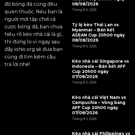
độ bóng đá cũng đều
08/08/2026
Tháng 8 5, 2026
quen thuộc. Nếu bạn là
người mới tập chơi cá
Tỷ lệ kèo Thái Lan vs
cược bóng đá, bạn chưa
Myanmar – Bán kết
hiểu rõ kèo nhà cái là gì,
ASEAN Cup 20h00 ngày
08/08/2026
thì đừng lo vì ngay sau
Tháng 8 5, 2026
đây iohio.org sẽ đưa bạn
cùng đi tìm kiếm câu
Kèo nhà cái Singapore vs
trả lời nhé!
Indonesia – Bán kết AFF
Cup 20h00 ngày
07/08/2026
Tháng 8 5, 2026
Kèo nhà cái Việt Nam vs
Campuchia – Vòng bảng
AFF Cup 20h00 ngày
07/08/2026
Tháng 8 5, 2026
Kèo nhà cái Philippines vs