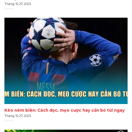
Tháng 10 27, 2025
Kèo ném biên: Cách đọc, mẹo cược hay cần bỏ túi ngay
Tháng 10 27, 2025