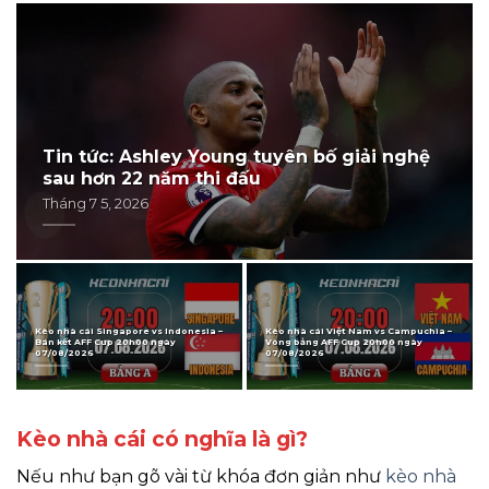
CZECH THIRD LEAGUE
0
0
SK Lisen B
-
11'
1
-
0
ROMANIAN LIGA II
Tin tức: Ashley Young tuyên bố giải nghệ
0
0
FC Unirea 2004 Slobozia
-
41'
2
-
0
[10]
sau hơn 22 năm thi đấu
VĐQG BELARUS
Tháng 7 5, 2026
2
0
Naftan Novopolotsk
-
HT
1
-
3
[16]
HUNGARY FIZZ LIGA
0
0
MTK Budapest
-
11'
3
-
0
[2]
Kèo nhà cái Singapore vs Indonesia –
Kèo nhà cái Việt Nam vs Campuchia –
Bán kết AFF Cup 20h00 ngày
Vòng bảng AFF Cup 20h00 ngày
07/08/2026
07/08/2026
HẠNG 2 SLOVENIA
1
0
ND Beltinci
-
11'
1
-
1
[4]
Kèo nhà cái có nghĩa là gì?
0
0
Dren Vrhnika
-
Triglav Gor
11'
0
-
0
Nếu như bạn gõ vài từ khóa đơn giản như
kèo nhà
HẠNG NHẤT KAZAKHSTAN