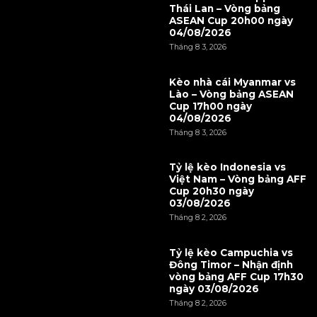
Thái Lan – Vòng bảng
ASEAN Cup 20h00 ngày
04/08/2026
Tháng 8 3, 2026
Kèo nhà cái Myanmar vs
Lào – Vòng bảng ASEAN
Cup 17h00 ngày
04/08/2026
Tháng 8 3, 2026
Tỷ lệ kèo Indonesia vs
Việt Nam – Vòng bảng AFF
Cup 20h30 ngày
03/08/2026
Tháng 8 2, 2026
Tỷ lệ kèo Campuchia vs
Đông Timor – Nhận định
vòng bảng AFF Cup 17h30
ngày 03/08/2026
Tháng 8 2, 2026