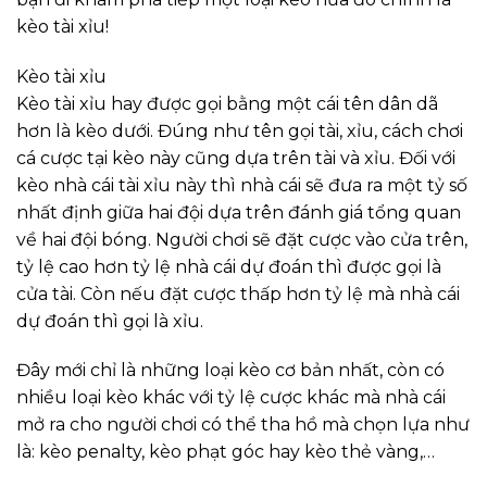
VĐQG PHẦN LAN
kèo tài xỉu!
SJK Seinajoen
-
16:00
-
[10]
Kèo tài xỉu
Loading more...
Kèo tài xỉu hay được gọi bằng một cái tên dân dã
hơn là kèo dưới. Đúng như tên gọi tài, xỉu, cách chơi
cá cược tại kèo này cũng dựa trên tài và xỉu. Đối với
kèo nhà cái tài xỉu này thì nhà cái sẽ đưa ra một tỷ số
nhất định giữa hai đội dựa trên đánh giá tổng quan
về hai đội bóng. Người chơi sẽ đặt cược vào cửa trên,
tỷ lệ cao hơn tỷ lệ nhà cái dự đoán thì được gọi là
cửa tài. Còn nếu đặt cược thấp hơn tỷ lệ mà nhà cái
dự đoán thì gọi là xỉu.
Đây mới chỉ là những loại kèo cơ bản nhất, còn có
nhiều loại kèo khác với tỷ lệ cược khác mà nhà cái
mở ra cho người chơi có thể tha hồ mà chọn lựa như
là: kèo penalty, kèo phạt góc hay kèo thẻ vàng,…