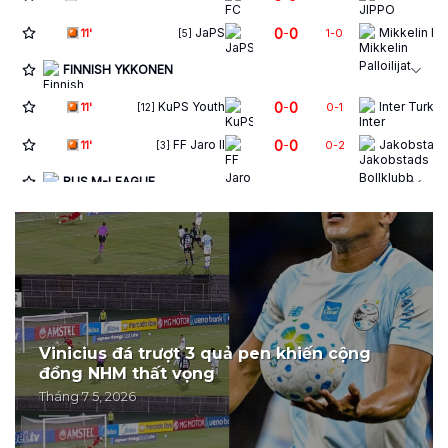
0
0
JaPS
-
11'
1
-
0
[5]
FINNISH YKKONEN
0
0
KuPS Youth
-
Inter Turku I
11'
0
-
1
[12]
0
0
FF Jaro II
-
11'
0
-
2
[3]
RUS M-LEAGUE
0
2
Chertanovo Moscow Youth
-
79'
3
-
4
[12]
1
0
CSKA Moscow Reserves
-
78'
6
-
1
[2]
1
1
Fakel Youth
-
82'
4
-
7
[16]
1
0
FK Rostov Youth
-
77'
5
-
7
[10]
Vinicius đá trượt 3 quả pen khiến cộng
1
1
FC Rodina Moscow Youth
-
FK Ural You
41'
đồng NHM thất vọng
1
-
0
[5]
Tháng 7 5, 2026
CHANCE NÁRODNÍ LIGA
3
2
SK Slavia Praha B
-
FK Třinec
41'
0
-
2
[9]
[1