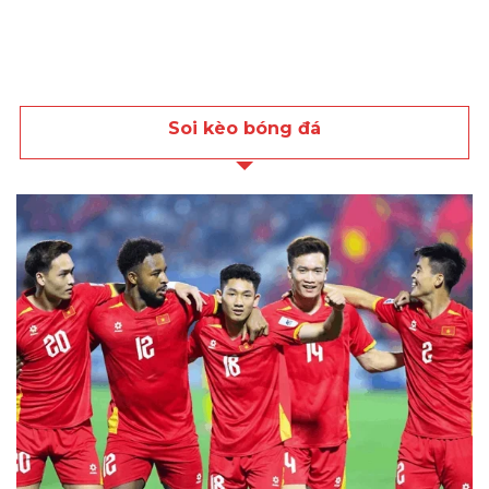
kuwin
Soi kèo bóng đá