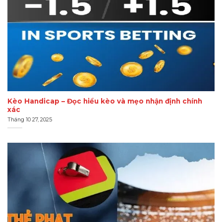
Kèo Handicap – Đọc hiểu kèo và mẹo nhận định chính
xác
Tháng 10 27, 2025