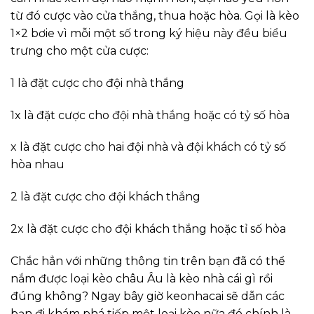
Hinckley Leicester Road FC
-
Whitchurch 
19:00
-
từ đó cược vào cửa thắng, thua hoặc hòa. Gọi là kèo
VĐQG BỒ ĐÀO NHA
1×2 bơie vì mỗi một số trong ký hiệu này đều biểu
trưng cho một cửa cược:
Estoril
-
FC Famalic
19:15
-
[10]
VĐQG ARGENTINA
1 là đặt cược cho đội nhà thắng
CA Rosario Central
-
22:30
-
[9]
1x là đặt cược cho đội nhà thắng hoặc có tỷ số hòa
08/08
Independiente Rivadavia
-
-
[6]
00:45
x là đặt cược cho hai đội nhà và đội khách có tỷ số
HẠNG 2 HÀ LAN
hòa nhau
Dordrecht
-
18:00
-
[10]
2 là đặt cược cho đội khách thắng
Emmen
-
Roda JC
18:00
-
[14]
[8]
2x là đặt cược cho đội khách thắng hoặc tỉ số hòa
FC Oss
-
NAC Breda
18:00
-
[16]
Chắc hẳn với những thông tin trên bạn đã có thể
VVV Venlo
-
18:00
-
[13]
nắm được loại kèo châu Âu là kèo nhà cái gì rồi
Vitesse Arnhem
-
RKC Waalwi
18:00
-
[15]
đúng không? Ngay bây giờ keonhacai sẽ dẫn các
bạn đi khám phá tiếp một loại kèo nữa đó chính là