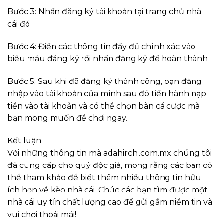
Bước 3: Nhấn đăng ký tài khoản tại trang chủ nhà
cái đó
Bước 4: Điền các thông tin đầy đủ chính xác vào
biểu mẫu đăng ký rồi nhấn đăng ký để hoàn thành
Bước 5: Sau khi đã đăng ký thành công, bạn đăng
nhập vào tài khoản của mình sau đó tiến hành nạp
tiền vào tài khoản và có thể chọn bàn cá cược mà
bạn mong muốn để chơi ngay.
Kết luận
Với những thông tin mà adahirchi.com.mx chúng tôi
đã cung cấp cho quý độc giả, mong rằng các bạn có
thể tham khảo để biết thêm nhiều thông tin hữu
ích hơn về kèo nhà cái. Chúc các bạn tìm được một
nhà cái uy tín chất lượng cao để gửi gắm niềm tin và
vui chơi thoải mái!