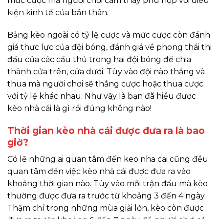
mức cược mà người chơi cảm thấy phù hợp với điều
kiện kinh tế của bản thân.
Bảng kèo ngoài có tỷ lệ cược và mức cược còn đánh
giá thực lực của đội bóng, đánh giá về phong thái thi
đấu của các cầu thủ trong hai đội bóng để chia
thành cửa trên, cửa dưới. Tùy vào đội nào thắng và
thua mà người chơi sẽ thắng cược hoặc thua cược
với tỷ lệ khác nhau. Như vậy là bạn đã hiểu được
kèo nhà cái là gì rồi đúng không nào!
Thời gian kèo nhà cái được đưa ra là bao
giờ?
Có lẽ những ai quan tâm đến keo nha cai cũng đều
quan tâm đến việc kèo nhà cái được đưa ra vào
khoảng thời gian nào. Tùy vào mỗi trận đấu mà kèo
thường được đưa ra trước từ khoảng 3 đến 4 ngày.
Thậm chí trong những mùa giải lớn, kèo còn được