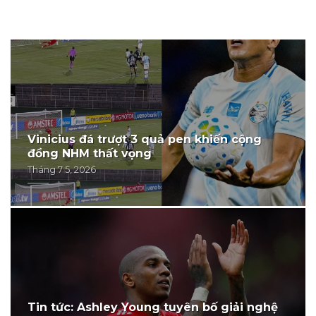
Vinicius đá trượt 3 quả pen khiến cộng
đồng NHM thất vọng
Tháng 7 5, 2026
Tin tức: Ashley Young tuyên bố giải nghệ