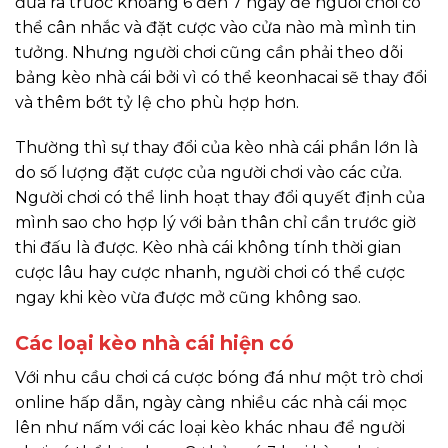
đưa ra trước khoảng 6 đến 7 ngày để người chơi có
thể cân nhắc và đặt cược vào cửa nào mà mình tin
tưởng. Nhưng người chơi cũng cần phải theo dõi
bảng kèo nhà cái bởi vì có thể keonhacai sẽ thay đổi
và thêm bớt tỷ lệ cho phù hợp hơn.
Thường thì sự thay đổi của kèo nhà cái phần lớn là
do số lượng đặt cược của người chơi vào các cửa.
Người chơi có thể linh hoạt thay đổi quyết định của
mình sao cho hợp lý với bản thân chỉ cần trước giờ
thi đấu là được. Kèo nhà cái không tính thời gian
cược lâu hay cược nhanh, người chơi có thể cược
ngay khi kèo vừa được mở cũng không sao.
Các loại kèo nhà cái hiện có
Với nhu cầu chơi cá cược bóng đá như một trò chơi
online hấp dẫn, ngày càng nhiều các nhà cái mọc
lên như nấm với các loại kèo khác nhau để người