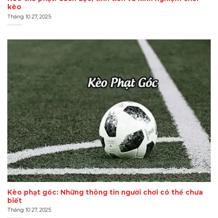
kèo
Tháng 10 27, 2025
Kèo phạt góc: Những thông tin người chơi có thể chưa
biết
Tháng 10 27, 2025