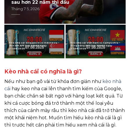
sau hơn 22 năm thi đấu
Tháng 7 5, 2026
Kèo nhà cái Singapore vs Indonesia –
Kèo nhà cái Việt Nam vs Campuchia –
Bán kết AFF Cup 20h00 ngày
Vòng bảng AFF Cup 20h00 ngày
07/08/2026
07/08/2026
Kèo nhà cái có nghĩa là gì?
Nếu như bạn gõ vài từ khóa đơn giản như
kèo nhà
cái
hay keo nha cai lên thanh tìm kiếm của Google,
bạn chắc chắn sẽ bất ngờ với hàng loạt kết quả. Từ
khi cá cược bóng đá trở thành một thể loại yêu
thích của cánh mày râu thì kèo nhà cái đã trở thành
một khái niệm hot. Muốn tìm hiểu kèo nhà cái là gì
thì trước hết cần phải tìm hiểu xem nhà cái là gì.