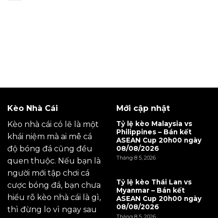
Kèo Nhà Cái
Mới cập nhật
Tỷ lệ kèo Malaysia vs
Kèo nhà cái có lẽ là một
Philippines – Bán kết
khái niệm mà ai mê cá
ASEAN Cup 20h00 ngày
độ bóng đá cũng đều
08/08/2026
Tháng 8 5, 2026
quen thuộc. Nếu bạn là
người mới tập chơi cá
Tỷ lệ kèo Thái Lan vs
cược bóng đá, bạn chưa
Myanmar – Bán kết
hiểu rõ kèo nhà cái là gì,
ASEAN Cup 20h00 ngày
08/08/2026
thì đừng lo vì ngay sau
Tháng 8 5, 2026