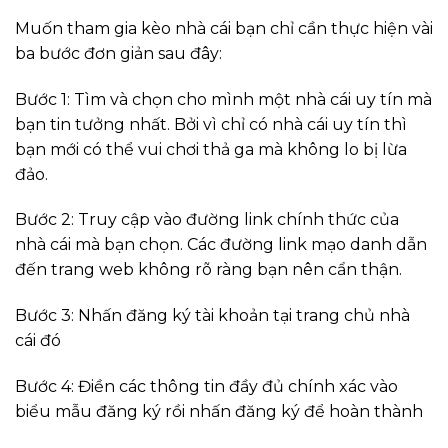
Muốn tham gia kèo nhà cái bạn chỉ cần thực hiện vài
ba bước đơn giản sau đây:
Bước 1: Tìm và chọn cho mình một nhà cái uy tín mà
bạn tin tưởng nhất. Bởi vì chỉ có nhà cái uy tín thì
bạn mới có thể vui chơi thả ga mà không lo bị lừa
đảo.
Bước 2: Truy cập vào đường link chính thức của
nhà cái mà bạn chọn. Các đường link mạo danh dẫn
đến trang web không rõ ràng bạn nên cẩn thận.
Bước 3: Nhấn đăng ký tài khoản tại trang chủ nhà
cái đó
Bước 4: Điền các thông tin đầy đủ chính xác vào
biểu mẫu đăng ký rồi nhấn đăng ký để hoàn thành