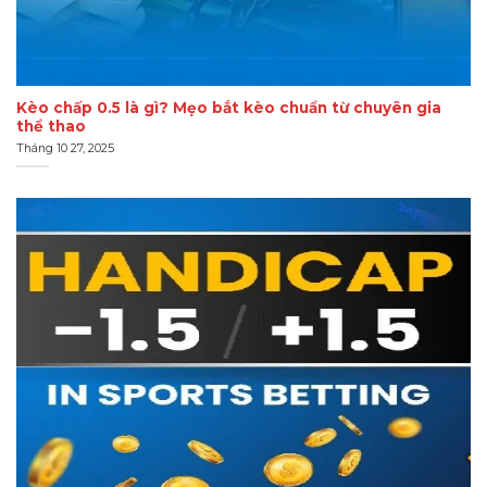
Kèo chấp 0.5 là gì? Mẹo bắt kèo chuẩn từ chuyên gia
thể thao
Tháng 10 27, 2025