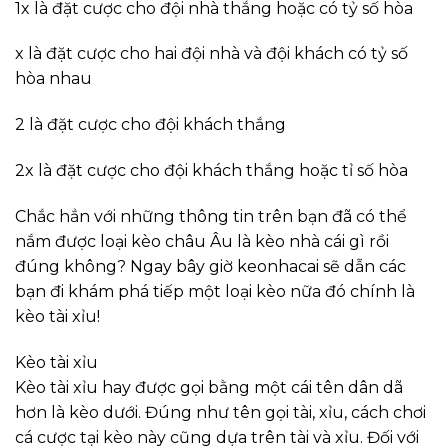
1x là đặt cược cho đội nhà thắng hoặc có tỷ số hòa
x là đặt cược cho hai đội nhà và đội khách có tỷ số
hòa nhau
2 là đặt cược cho đội khách thắng
2x là đặt cược cho đội khách thắng hoặc tỉ số hòa
Chắc hẳn với những thông tin trên bạn đã có thể
nắm được loại kèo châu Âu là kèo nhà cái gì rồi
đúng không? Ngay bây giờ keonhacai sẽ dẫn các
bạn đi khám phá tiếp một loại kèo nữa đó chính là
kèo tài xỉu!
Kèo tài xỉu
Kèo tài xỉu hay được gọi bằng một cái tên dân dã
hơn là kèo dưới. Đúng như tên gọi tài, xỉu, cách chơi
cá cược tại kèo này cũng dựa trên tài và xỉu. Đối với