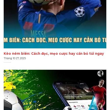
Kèo ném biên: Cách đọc, mẹo cược hay cần bỏ túi ngay
Tháng 10 27, 2025