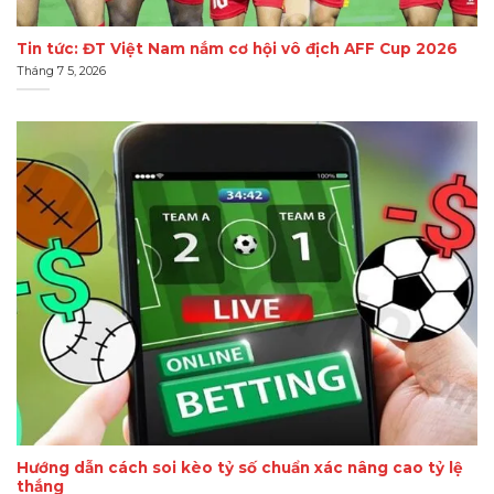
FA CUP
Horbury Town
-
Golcar Utd
13:00
-
Tin tức: ĐT Việt Nam nắm cơ hội vô địch AFF Cup 2026
Tháng 7 5, 2026
Deeping Rangers
-
Barton
13:00
-
Guernsey
-
13:00
-
Bognor Regis Town
-
Abbey Ran
13:00
-
Sutton United
-
Coventry S
14:00
-
[19]
Yarm Eaglescliffe
-
14:00
-
Carlisle City FC
-
14:00
-
Birtley Town
-
Bishop Auc
14:00
-
Shildon A.F.C.
-
Blyth Town
14:00
-
Ashington A.F.C.
-
Horden CW
14:00
-
Newcastle Benfield
-
Redcar Athl
14:00
-
Hướng dẫn cách soi kèo tỷ số chuẩn xác nâng cao tỷ lệ
thắng