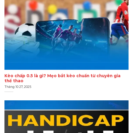
Stafford Rangers
-
Tividale
14:00
-
Gresley Rovers
-
14:00
-
Winsford United
-
14:00
-
Shifnal Town
-
Clay Cross
14:00
-
Congleton Town
-
14:00
-
Newcastle Town FC
-
Atherstone
14:00
-
Kèo chấp 0.5 là gì? Mẹo bắt kèo chuẩn từ chuyên gia
Sutton Coldfield Town
-
Coventry U
14:00
-
thể thao
Tháng 10 27, 2025
Worcester Raiders
-
Ashby Ivan
14:00
-
Chasetown
-
Coton Gree
14:00
-
Belper United
-
Bedworth U
14:00
-
Sporting Khalsa
-
Nantwich 
14:00
-
Rugby Town
-
Uttoxeter 
14:00
-