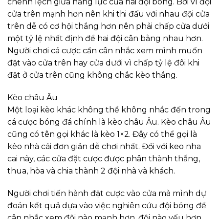
chênh lệch giữa năng lực của hai đội bóng. Bởi vì đội
0
0
Kagoshima United
-
13'
0
-
0
[16]
cửa trên mạnh hơn nên khi thi đấu với nhau đội cửa
0
0
Kochi United
-
13'
trên dễ có cơ hội thắng hơn nên phải chấp cửa dưới
0
-
1
[20]
một tỷ lệ nhất định để hai đội cân bằng nhau hơn.
AUSTRALIA NEW SOUTH WALES PREMIER LEAGUE
Người chơi cá cược cần cân nhắc xem mình muốn
0
0
St George Saints
-
80'
3
-
1
đặt vào cửa trên hay cửa dưới vì chấp tỷ lệ đôi khi
[16]
đặt ở cửa trên cũng không chắc kèo thắng.
0
0
St George City FA
-
HT
2
-
9
[14]
Kèo châu Âu
SOUTH AUSTRALIA STATE LEAGUE 1
Một loại kèo khác không thể không nhắc đến trong
0
1
Cumberland United FC
-
43'
4
-
1
[4]
cá cược bóng đá chính là kèo châu Âu. Kèo châu Âu
cũng có tên gọi khác là kèo 1×2. Đây có thể gọi là
AUSTRALIA BRISBANE CAPITAL LEAGUE 1
kèo nhà cái đơn giản dễ chơi nhất. Đối với keo nha
2
2
Newmarket SFC
-
90+8'
9
-
4
[1]
cai này, các cửa đặt cược được phân thành thắng,
thua, hòa và chia thành 2 đội nhà và khách.
JAPANESE REGIONAL LEAGUE
0
1
Yazaki Valente FC
-
FC Kariya
54'
2
-
5
Người chơi tiến hành đặt cược vào cửa mà mình dự
đoán kết quả dựa vào việc nghiên cứu đội bóng để
0
0
Atletico Suzuka
-
54'
8
-
0
cân nhắc xem đội nào mạnh hơn, đội nào yếu hơn