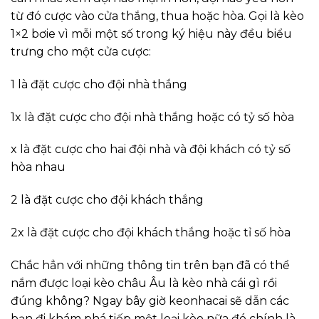
POLAND LIGA 3
từ đó cược vào cửa thắng, thua hoặc hòa. Gọi là kèo
1×2 bơie vì mỗi một số trong ký hiệu này đều biểu
0
0
Lks Drama Zbroslawic
-
53'
6
-
7
trưng cho một cửa cược:
0
0
Ursus Warszawa
-
MKS Piase
48'
5
-
3
1 là đặt cược cho đội nhà thắng
0
0
Lech II Poznan
-
13'
0
-
0
1x là đặt cược cho đội nhà thắng hoặc có tỷ số hòa
0
0
BKS Sparta Katowice
-
GKP Gorzo
13'
0
-
1
0
0
Rakow Czestochowa 2
-
13'
1
-
0
x là đặt cược cho hai đội nhà và đội khách có tỷ số
hòa nhau
0
0
Korona Kielce II
-
Wisla Krako
13'
0
-
0
0
0
-
AKS Busko 
13'
1
-
1
2 là đặt cược cho đội khách thắng
NORWEGIAN 3.DIVISJON
2x là đặt cược cho đội khách thắng hoặc tỉ số hòa
2
1
Skedsmo
-
Fauske-Spr
43'
2
-
1
[1]
Chắc hẳn với những thông tin trên bạn đã có thể
INDIAN CALCUTTA FOOTBALL LEAGUE
nắm được loại kèo châu Âu là kèo nhà cái gì rồi
đúng không? Ngay bây giờ keonhacai sẽ dẫn các
1
0
Mohammedan SC
-
43'
1
-
0
bạn đi khám phá tiếp một loại kèo nữa đó chính là