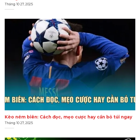
-
14:00
-
Tháng 10 27, 2025
Newton Aycliffe F.C.
-
Kendal To
14:00
-
Blyth Spartans
-
14:00
-
Euxton Villa
-
14:00
-
1874 Northwich
-
Rossington
14:00
-
Liversedge
-
Penistone 
14:00
-
Frickley Athletic
-
Campion A
14:00
-
Garforth Town A.F.C.
-
14:00
-
Abbey Hey F.C.
-
Ossett Uni
14:00
-
Clitheroe
-
A.F.C. Liver
14:00
-
Kèo ném biên: Cách đọc, mẹo cược hay cần bỏ túi ngay
Chadderton FC
-
Witton Albi
14:00
-
Tháng 10 27, 2025
Wythenshawe Town
-
Cheadle T
14:00
-