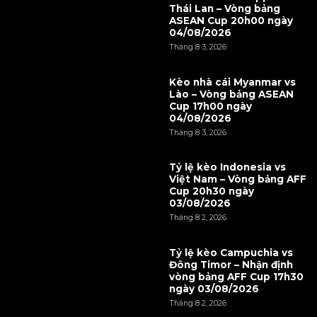
Thái Lan – Vòng bảng
Great Wakering Rovers
ASEAN Cup 20h00 ngày
-
Takeley
14:00
-
04/08/2026
Tháng 8 3, 2026
Romford
-
Barton Rov
14:00
-
Stotfold FC
-
Basildon Un
14:00
-
Kèo nhà cái Myanmar vs
Lào – Vòng bảng ASEAN
Hullbridge Sports
-
Hadley
14:00
-
Cup 17h00 ngày
04/08/2026
Clapton Community
-
Benfleet
14:00
-
Tháng 8 3, 2026
Newport Pagnell Town
-
Marlow
14:00
-
Tỷ lệ kèo Indonesia vs
Việt Nam – Vòng bảng AFF
North Leigh
-
14:00
-
Cup 20h30 ngày
03/08/2026
Easington Sports
-
14:00
-
Tháng 8 2, 2026
Windsor Eton
-
14:00
-
Tỷ lệ kèo Campuchia vs
Wells City
-
14:00
-
Đông Timor – Nhận định
vòng bảng AFF Cup 17h30
ngày 03/08/2026
Holyport F.C.
-
14:00
-
Tháng 8 2, 2026
Roman Glass St George
-
Hallen
14:00
-