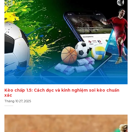
Kèo chấp 1.5: Cách đọc và kinh nghiệm soi kèo chuẩn
xác
Tháng 10 27, 2025