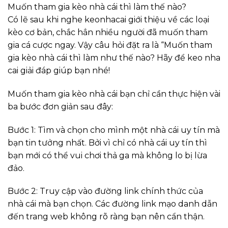
Muốn tham gia kèo nhà cái thì làm thế nào?
Có lẽ sau khi nghe keonhacai giới thiệu về các loại
kèo cơ bản, chắc hẳn nhiều người đã muốn tham
gia cá cược ngay. Vậy câu hỏi đặt ra là “Muốn tham
gia kèo nhà cái thì làm như thế nào? Hãy để keo nha
cai giải đáp giúp bạn nhé!
Muốn tham gia kèo nhà cái bạn chỉ cần thực hiện vài
ba bước đơn giản sau đây:
Bước 1: Tìm và chọn cho mình một nhà cái uy tín mà
bạn tin tưởng nhất. Bởi vì chỉ có nhà cái uy tín thì
bạn mới có thể vui chơi thả ga mà không lo bị lừa
đảo.
Bước 2: Truy cập vào đường link chính thức của
nhà cái mà bạn chọn. Các đường link mạo danh dẫn
đến trang web không rõ ràng bạn nên cẩn thận.