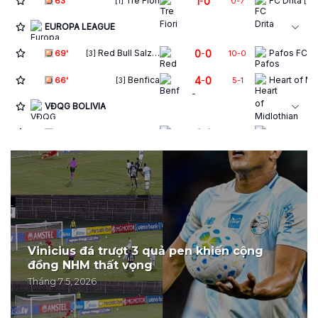
1
0
Tre Fiori
-
FC Drita
63'
0
-
7
[1]
[1]
EUROPA LEAGUE
0
0
Red Bull Salzburg
-
Pafos FC
69'
10
-
0
[3]
[4
4
0
Benfica
-
66'
5
-
1
[3]
VĐQG BOLIVIA
0
1
Universitario De Vinto
-
Real Potos
63'
5
-
2
[15]
VĐQG ICELAND NỮ
0
0
KR Reykjavik Women
-
Grotta Wo
HT
6
-
2
[2]
BOLIVIAN WOMEN'S FOOTBALL LEAGUE
0
0
Independiente de Challapata (W)
-
GV San Jos
63'
0
-
2
Vinicius đá trượt 3 quả pen khiến cộng
đồng NHM thất vọng
0
0
Universitario De Vinto (W)
-
Astor FC (W
24'
0
-
1
Tháng 7 5, 2026
ARGENTINE RESERVE LEAGUE
0
0
CA Talleres de Córdoba Reserves
-
24'
2
-
0