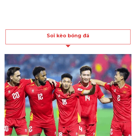
kuwin
Soi kèo bóng đá