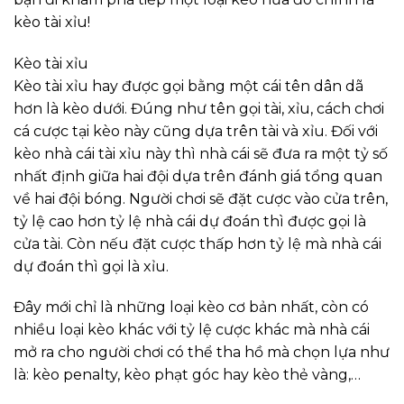
kèo tài xỉu!
Kèo tài xỉu
Kèo tài xỉu hay được gọi bằng một cái tên dân dã
hơn là kèo dưới. Đúng như tên gọi tài, xỉu, cách chơi
cá cược tại kèo này cũng dựa trên tài và xỉu. Đối với
kèo nhà cái tài xỉu này thì nhà cái sẽ đưa ra một tỷ số
nhất định giữa hai đội dựa trên đánh giá tổng quan
về hai đội bóng. Người chơi sẽ đặt cược vào cửa trên,
tỷ lệ cao hơn tỷ lệ nhà cái dự đoán thì được gọi là
cửa tài. Còn nếu đặt cược thấp hơn tỷ lệ mà nhà cái
dự đoán thì gọi là xỉu.
Đây mới chỉ là những loại kèo cơ bản nhất, còn có
nhiều loại kèo khác với tỷ lệ cược khác mà nhà cái
mở ra cho người chơi có thể tha hồ mà chọn lựa như
là: kèo penalty, kèo phạt góc hay kèo thẻ vàng,…