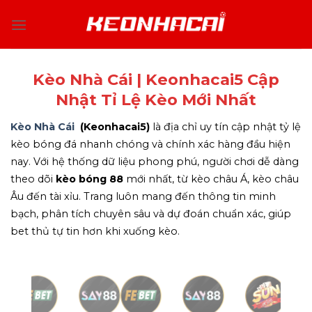
Bỏ
qua
nội
dung
Kèo Nhà Cái | Keonhacai5 Cập
Nhật Tỉ Lệ Kèo Mới Nhất
Kèo Nhà Cái
(Keonhacai5)
là địa chỉ uy tín cập nhật tỷ lệ
kèo bóng đá nhanh chóng và chính xác hàng đầu hiện
nay. Với hệ thống dữ liệu phong phú, người chơi dễ dàng
theo dõi
kèo bóng 88
mới nhất, từ kèo châu Á, kèo châu
Âu đến tài xỉu. Trang luôn mang đến thông tin minh
bạch, phân tích chuyên sâu và dự đoán chuẩn xác, giúp
bet thủ tự tin hơn khi xuống kèo.