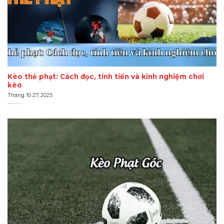
Kèo thẻ phạt: Cách đọc, tính tiền và kinh nghiệm chơi
kèo
Tháng 10 27, 2025