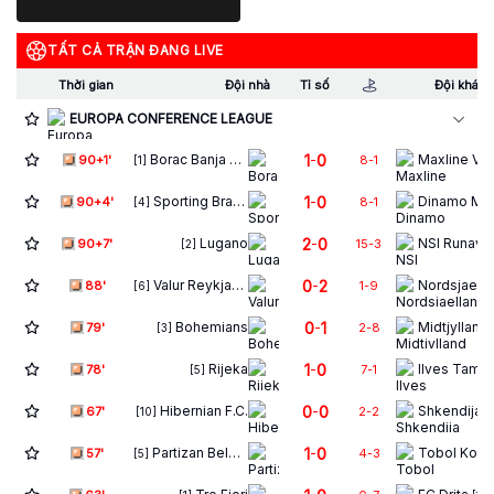
TẤT CẢ TRẬN ĐANG LIVE
Thời gian
Đội nhà
Tỉ số
Đội khách
EUROPA CONFERENCE LEAGUE
1
0
Borac Banja Luka
-
90+1'
8
-
1
[1]
1
0
Sporting Braga
-
Dinamo Mi
90+4'
8
-
1
[4]
2
0
Lugano
-
NSI Runavi
90+7'
15
-
3
[2]
0
2
Valur Reykjavik
-
Nordsjaell
88'
1
-
9
[6]
0
1
Bohemians
-
Midtjylland
79'
2
-
8
[3]
1
0
Rijeka
-
Ilves Tamp
78'
7
-
1
[5]
0
0
Hibernian F.C.
-
67'
2
-
2
[10]
1
0
Partizan Belgrade
-
57'
4
-
3
[5]