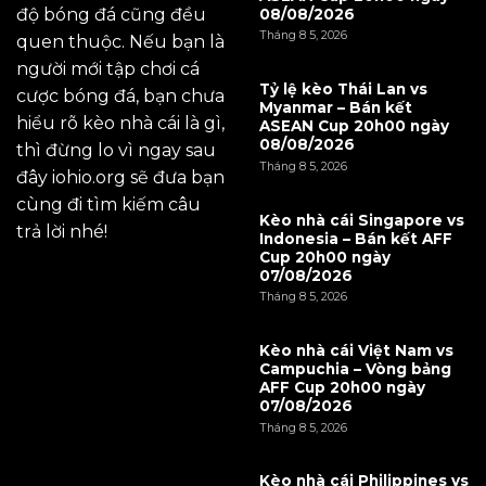
độ bóng đá cũng đều
08/08/2026
Tháng 8 5, 2026
quen thuộc. Nếu bạn là
người mới tập chơi cá
Tỷ lệ kèo Thái Lan vs
cược bóng đá, bạn chưa
Myanmar – Bán kết
hiểu rõ kèo nhà cái là gì,
ASEAN Cup 20h00 ngày
08/08/2026
thì đừng lo vì ngay sau
Tháng 8 5, 2026
đây iohio.org sẽ đưa bạn
cùng đi tìm kiếm câu
Kèo nhà cái Singapore vs
trả lời nhé!
Indonesia – Bán kết AFF
Cup 20h00 ngày
07/08/2026
Tháng 8 5, 2026
Kèo nhà cái Việt Nam vs
Campuchia – Vòng bảng
AFF Cup 20h00 ngày
07/08/2026
Tháng 8 5, 2026
Kèo nhà cái Philippines vs