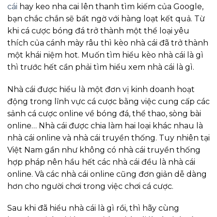
cái
hay keo nha cai lên thanh tìm kiếm của Google,
BRAZILIAN U20 CUP
bạn chắc chắn sẽ bất ngờ với hàng loạt kết quả. Từ
khi cá cược bóng đá trở thành một thể loại yêu
3
1
Atletico Goianiense U20
-
Trindade A
90'
8
-
1
thích của cánh mày râu thì kèo nhà cái đã trở thành
ICELAND 1. DEILD KARLA
một khái niệm hot. Muốn tìm hiểu kèo nhà cái là gì
thì trước hết cần phải tìm hiểu xem nhà cái là gì.
1
0
IR Reykjavik
-
KFR Aegir
HT
4
-
0
[10]
[1
VĐQG VENEZUELA
Nhà cái được hiểu là một đơn vị kinh doanh hoạt
động trong lĩnh vực cá cược bằng việc cung cấp các
0
0
Rayo Zuliano
-
45+9'
1
-
2
[11]
sảnh cá cược online về bóng đá, thể thao, sòng bài
1
0
Estudiantes Merida FC
-
24'
0
-
2
[6]
online… Nhà cái được chia làm hai loại khác nhau là
nhà cái online và nhà cái truyền thống. Tuy nhiên tại
ENGLISH FOOTBALL LEAGUE CUP
Việt Nam gần như không có nhà cái truyền thống
0
1
Bristol City
-
Walsall
81'
7
-
4
[12]
[13]
hợp pháp nên hầu hết các nhà cái đều là nhà cái
online. Và các nhà cái online cũng đơn giản dễ dàng
AFRICAN CHAMPIONSHIP NỮ
hơn cho người chơi trong việc chơi cá cược.
0
0
Cabo Verde Women
-
24'
1
-
4
Sau khi đã hiểu nhà cái là gì rồi, thì hãy cùng
0
0
Mali Women
-
Ghana Wo
24'
1
-
2
[85]