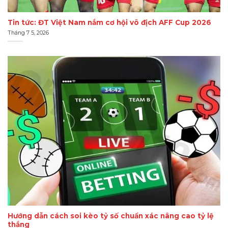
Tin tức: ĐT Việt Nam nắm cơ hội vô địch AFF Cup 2026
Tháng 7 5, 2026
Hướng dẫn cách soi kèo tỷ số chuẩn xác nâng cao tỷ lệ
thắng