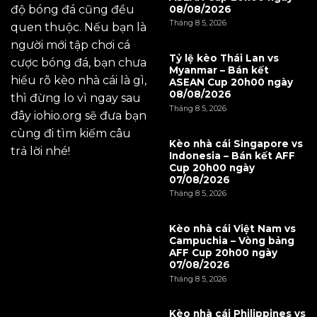
độ bóng đá cũng đều
08/08/2026
Tháng 8 5, 2026
quen thuộc. Nếu bạn là
người mới tập chơi cá
Tỷ lệ kèo Thái Lan vs
cược bóng đá, bạn chưa
Myanmar – Bán kết
hiểu rõ kèo nhà cái là gì,
ASEAN Cup 20h00 ngày
08/08/2026
thì đừng lo vì ngay sau
Tháng 8 5, 2026
đây iohio.org sẽ đưa bạn
cùng đi tìm kiếm câu
Kèo nhà cái Singapore vs
trả lời nhé!
Indonesia – Bán kết AFF
Cup 20h00 ngày
07/08/2026
Tháng 8 5, 2026
Kèo nhà cái Việt Nam vs
Campuchia – Vòng bảng
AFF Cup 20h00 ngày
07/08/2026
Tháng 8 5, 2026
Kèo nhà cái Philippines vs