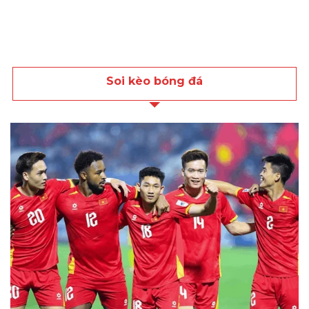
kuwin
Soi kèo bóng đá