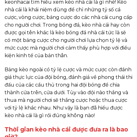
keonhacai tìm hiểu xem kèo nhà cái là gì nhé! Kèo
nhà cái là khái niệm dùng để chỉ những tỷ số cá
cược, vòng cược, bảng cược do các nhà cái cung cấp
cho người chơi. Trong bóng đá, kèo nhà cái hay còn
được gọi tên khác là kèo bóng đá nhà cái tức là sẽ
có một bảng cược cho người chơi lựa chọn tỷ lệ và
mức cược mà người chơi cảm thấy phù hợp với điều
kiện kinh tế của bản thân.
Bảng kèo ngoài có tỷ lệ cược và mức cược còn đánh
giá thực lực của đội bóng, đánh giá về phong thái thi
đấu của các cầu thủ trong hai đội bóng để chia
thành cửa trên, cửa dưới. Tùy vào đội nào thắng và
thua mà người chơi sẽ thắng cược hoặc thua cược
với tỷ lệ khác nhau. Như vậy là bạn đã hiểu được
kèo nhà cái là gì rồi đúng không nào!
Thời gian kèo nhà cái được đưa ra là bao
giờ?