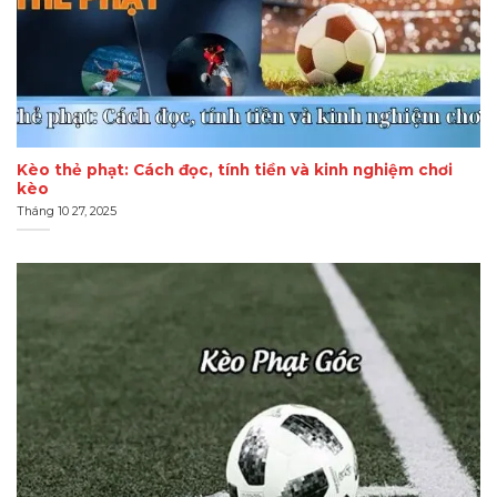
Kèo thẻ phạt: Cách đọc, tính tiền và kinh nghiệm chơi
kèo
Tháng 10 27, 2025