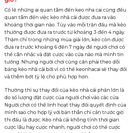
Có lẽ những ai quan tâm đến keo nha cai cũng đều
quan tâm đến việc kèo nhà cái được đưa ra vào
khoảng thời gian nào. Tùy vào mỗi trận đấu mà kèo
thường được đưa ra trước từ khoảng 3 đến 4 ngày.
Thậm chí trong những mùa giải lớn, kèo còn được
đưa ra trước khoảng 6 đến 7 ngày để người chơi có
thể cân nhắc và đặt cược vào cửa nào mà mình tin
tưởng. Nhưng người chơi cũng cần phải theo dõi
bảng kèo nhà cái bởi vì có thể keonhacai sẽ thay đổi
và thêm bớt tỷ lệ cho phù hợp hơn.
Thường thì sự thay đổi của kèo nhà cái phần lớn là
do số lượng đặt cược của người chơi vào các cửa.
Người chơi có thể linh hoạt thay đổi quyết định của
mình sao cho hợp lý với bản thân chỉ cần trước giờ
thi đấu là được. Kèo nhà cái không tính thời gian
cược lâu hay cược nhanh, người chơi có thể cược