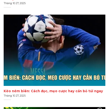
Tháng 10 27, 2025
Kèo ném biên: Cách đọc, mẹo cược hay cần bỏ túi ngay
Tháng 10 27, 2025