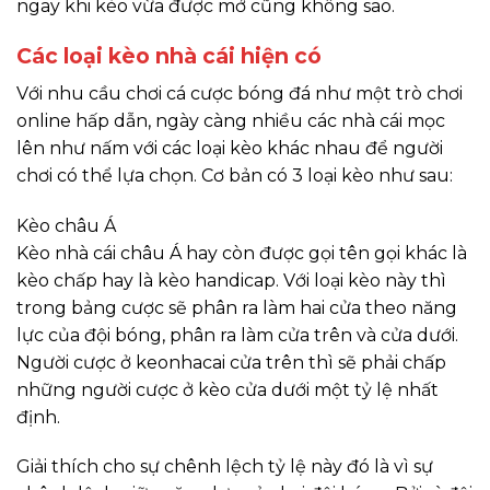
ngay khi kèo vừa được mở cũng không sao.
Các loại kèo nhà cái hiện có
Với nhu cầu chơi cá cược bóng đá như một trò chơi
online hấp dẫn, ngày càng nhiều các nhà cái mọc
lên như nấm với các loại kèo khác nhau để người
chơi có thể lựa chọn. Cơ bản có 3 loại kèo như sau:
Kèo châu Á
Kèo nhà cái châu Á hay còn được gọi tên gọi khác là
kèo chấp hay là kèo handicap. Với loại kèo này thì
trong bảng cược sẽ phân ra làm hai cửa theo năng
lực của đội bóng, phân ra làm cửa trên và cửa dưới.
Người cược ở keonhacai cửa trên thì sẽ phải chấp
những người cược ở kèo cửa dưới một tỷ lệ nhất
định.
Giải thích cho sự chênh lệch tỷ lệ này đó là vì sự