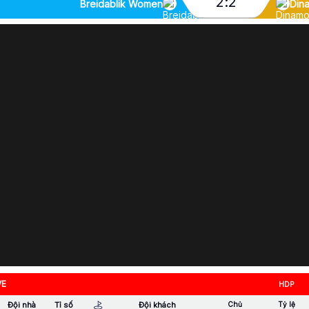
2
:
2
Breidablik Women
Din
VE
HDP
Đội nhà
Tỉ số
Đội khách
Chủ
Tỷ lệ