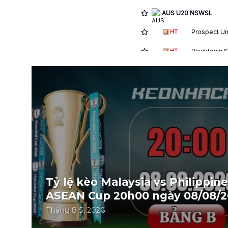
AUS U20 NSWSL
HT
HT
GUIZHOU ZIYUN "W
86'
SOUTH AUSTRALIAN 
Adelaide Come
19'
[11]
AUSTRALIA NATIONA
Queensland Lio
34'
[1]
Tỷ lệ kèo Malaysia vs Philippine
NEW ZEALAND WOMEN
ASEAN Cup 20h00 ngày 08/08/
76'
Tháng 8 5, 2026
SHANGHAI FUTURE S