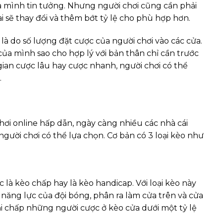
à mình tin tưởng. Nhưng người chơi cũng cần phải
Hinckley Leicester Road FC
-
Whitchurch Alport
-
-
-
i sẽ thay đổi và thêm bớt tỷ lệ cho phù hợp hơn.
là do số lượng đặt cược của người chơi vào các cửa.
storil
-
FC Famalicao
1.05
-
0.00
[5]
của mình sao cho hợp lý với bản thân chỉ cần trước
 gian cược lâu hay cược nhanh, người chơi có thể
.
tral
-
Aldosivi Mar del Plata
0.85
-
1.00
[14]
vadavia
-
AA Estudiantes (Río Cuarto)
0.90
-
1.00
[12]
hơi online hấp dẫn, ngày càng nhiều các nhà cái
gười chơi có thể lựa chọn. Cơ bản có 3 loại kèo như
recht
-
Ajax Amsterdam U21
0.95
-
1.25
[20]
mmen
-
Roda JC
1.00
-
0.25
[8]
C Oss
-
NAC Breda
0.95
-
-0.75
[17]
 là kèo chấp hay là kèo handicap. Với loại kèo này
 năng lực của đội bóng, phân ra làm cửa trên và cửa
Venlo
-
Heracles Almelo
0.82
-
-0.25
[18]
ải chấp những người cược ở kèo cửa dưới một tỷ lệ
nhem
-
RKC Waalwijk
1.02
-
0.25
[6]