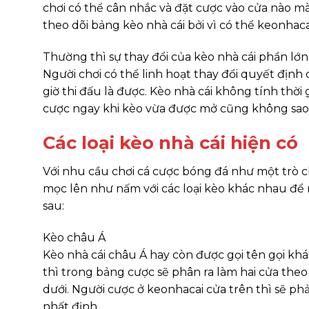
chơi có thể cân nhắc và đặt cược vào cửa nào m
19:00
theo dõi bảng kèo nhà cái bởi vì có thể keonhaca
VĐQG BỒ ĐÀO NHA
Thường thì sự thay đổi của kèo nhà cái phần lớn 
E
19:15
[10]
Người chơi có thể linh hoạt thay đổi quyết định 
giờ thi đấu là được. Kèo nhà cái không tính thời
VĐQG ARGENTINA
cược ngay khi kèo vừa được mở cũng không sao
CA Rosario Cen
22:30
[9]
Các loại kèo nhà cái hiện có
08/08
Independiente Ri
[6]
00:45
Với nhu cầu chơi cá cược bóng đá như một trò c
HẠNG 2 HÀ LAN
mọc lên như nấm với các loại kèo khác nhau để n
Dord
18:00
[10]
sau:
E
18:00
[14]
Kèo châu Á
F
18:00
[16]
Kèo nhà cái châu Á hay còn được gọi tên gọi khác
thì trong bảng cược sẽ phân ra làm hai cửa theo
VVV 
18:00
[13]
dưới. Người cược ở keonhacai cửa trên thì sẽ ph
Vitesse Ar
18:00
[15]
nhất định.