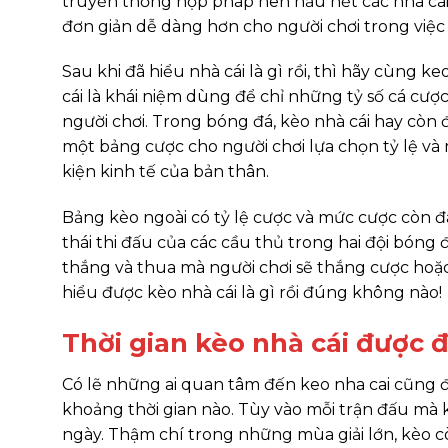
truyền thống hợp pháp nên hầu hết các nhà cái đ
Enfiel
18:45
đơn giản dễ dàng hơn cho người chơi trong việc 
18:45
Sau khi đã hiểu nhà cái là gì rồi, thì hãy cùng k
cái là khái niệm dùng để chỉ những tỷ số cá cượ
C
18:45
người chơi. Trong bóng đá, kèo nhà cái hay còn đ
Aylesbury 
18:45
một bảng cược cho người chơi lựa chọn tỷ lệ và
kiện kinh tế của bản thân.
Lye
18:45
Dudley
18:45
Bảng kèo ngoài có tỷ lệ cược và mức cược còn đ
thái thi đấu của các cầu thủ trong hai đội bóng 
Fores
18:45
thắng và thua mà người chơi sẽ thắng cược hoặc
18:45
hiểu được kèo nhà cái là gì rồi đúng không nào!
Hackney
18:45
Thời gian kèo nhà cái được đ
H
18:45
Có lẽ những ai quan tâm đến keo nha cai cũng 
White Ensig
18:45
khoảng thời gian nào. Tùy vào mỗi trận đấu mà
ngày. Thậm chí trong những mùa giải lớn, kèo 
Ascot Unite
19:00