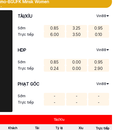
amo-BGUFK Minsk Women
TÀI/XỈU
Vin88
0.85
3.25
0.95
Sớm
6.00
3.50
0.10
Trực tiếp
HDP
Vin88
0.85
0.00
0.95
Sớm
0.24
0.00
2.90
Trực tiếp
PHẠT GÓC
Vin88
Sớm
-
-
-
Trực tiếp
-
-
-
Tài/Xỉu
Trực tiếp
Khách
Tài
Tỷ lệ
Xỉu