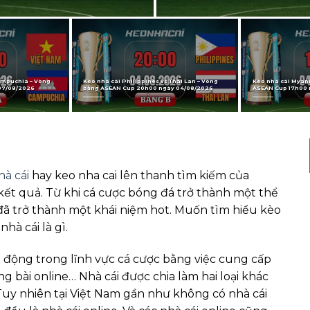
ampuchia – Vòng
Kèo nhà cái Philippines vs Thái Lan – Vòng
Kèo nhà cái Myan
07/08/2026
bảng ASEAN Cup 20h00 ngày 04/08/2026
ASEAN Cup 17h00 
hà cái
hay keo nha cai lên thanh tìm kiếm của
kết quả. Từ khi cá cược bóng đá trở thành một thể
 đã trở thành một khái niệm hot. Muốn tìm hiểu kèo
hà cái là gì.
t động trong lĩnh vực cá cược bằng việc cung cấp
ng bài online… Nhà cái được chia làm hai loại khác
 Tuy nhiên tại Việt Nam gần như không có nhà cái