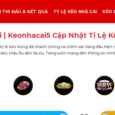
H THI ĐẤU & KẾT QUẢ
TỶ LỆ KÈO NHÀ CÁI
KÈO 
 | Keonhacai5 Cập Nhật Tỉ Lệ 
ật tỷ lệ kèo bóng đá nhanh chóng và chính xác hàng đầu hiện 
 kèo châu Âu đến tài xỉu. Trang luôn mang đến thông tin min