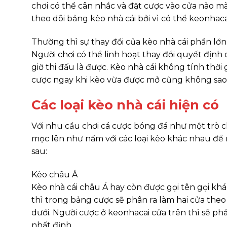
chơi có thể cân nhắc và đặt cược vào cửa nào m
theo dõi bảng kèo nhà cái bởi vì có thể keonhaca
Thường thì sự thay đổi của kèo nhà cái phần lớn 
Người chơi có thể linh hoạt thay đổi quyết định 
giờ thi đấu là được. Kèo nhà cái không tính thời
cược ngay khi kèo vừa được mở cũng không sao
Các loại kèo nhà cái hiện có
Với nhu cầu chơi cá cược bóng đá như một trò c
mọc lên như nấm với các loại kèo khác nhau để n
sau:
Kèo châu Á
Kèo nhà cái châu Á hay còn được gọi tên gọi khác
thì trong bảng cược sẽ phân ra làm hai cửa theo
dưới. Người cược ở keonhacai cửa trên thì sẽ ph
nhất định.