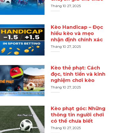
Tháng 10 27, 2025
Kèo Handicap – Đọc
hiểu kèo và mẹo
nhận định chính xác
Tháng 10 27, 2025
Kèo thẻ phạt: Cách
đọc, tính tiền và kinh
nghiệm chơi kèo
Tháng 10 27, 2025
Kèo phạt góc: Những
thông tin người chơi
có thể chưa biết
Tháng 10 27, 2025