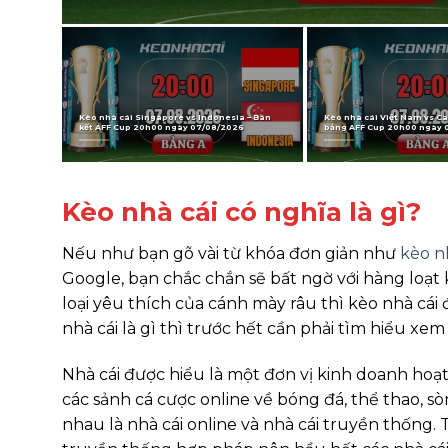
Kèo nhà cái Singapore vs Indonesia – Bán
Kèo nhà cái Việt Nam vs C
kết AFF Cup 20h00 ngày 07/08/2026
bảng AFF Cup 20h00 ngày 
Kèo nhà cái có nghĩa là gì?
Nếu như bạn gõ vài từ khóa đơn giản như
kèo n
Google, bạn chắc chắn sẽ bất ngờ với hàng loạt 
loại yêu thích của cánh mày râu thì kèo nhà cái
nhà cái là gì thì trước hết cần phải tìm hiểu xem n
Nhà cái được hiểu là một đơn vị kinh doanh hoạ
các sảnh cá cược online về bóng đá, thể thao, sò
nhau là nhà cái online và nhà cái truyền thống.