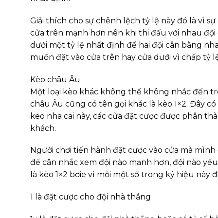
Giải thích cho sự chênh lệch tỷ lệ này đó là vì sự
cửa trên mạnh hơn nên khi thi đấu với nhau đội
dưới một tỷ lệ nhất định để hai đội cân bằng n
muốn đặt vào cửa trên hay cửa dưới vì chấp tỷ l
Kèo châu Âu
Một loại kèo khác không thể không nhắc đến tr
châu Âu cũng có tên gọi khác là kèo 1×2. Đây có t
keo nha cai này, các cửa đặt cược được phân thà
khách.
Người chơi tiến hành đặt cược vào cửa mà mình
để cân nhắc xem đội nào mạnh hơn, đội nào yếu 
là kèo 1×2 bơie vì mỗi một số trong ký hiệu này
1 là đặt cược cho đội nhà thắng