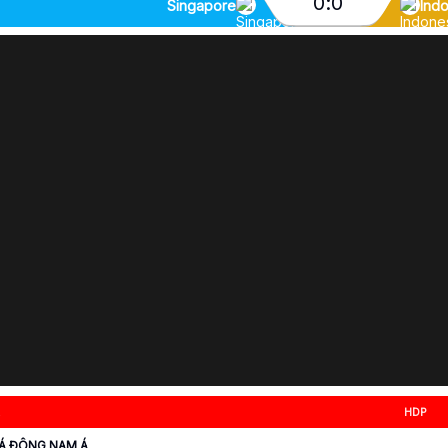
0
:
0
Singapore
Ind
A
HDP
ĐÁ ĐÔNG NAM Á