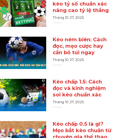
kèo tỷ số chuẩn xác
nâng cao tỷ lệ thắng
Tháng 10 27, 2025
Kèo ném biên: Cách
đọc, mẹo cược hay
cần bỏ túi ngay
Tháng 10 27, 2025
Kèo chấp 1.5: Cách
đọc và kinh nghiệm
soi kèo chuẩn xác
Tháng 10 27, 2025
Kèo chấp 0.5 là gì?
Mẹo bắt kèo chuẩn từ
chuyên gia thể thao