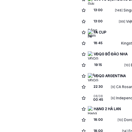
Sing
13:00
[148]
Việ
13:00
[99]
FA CUP
Kings
18:45
VĐQG BỒ ĐÀO NHA
E
19:15
[10]
VĐQG ARGENTINA
CA Rosario Cen
22:30
[9]
08/08
Independiente Ri
[6]
00:45
HẠNG 2 HÀ LAN
Dord
18:00
[10]
E
18:00
[14]