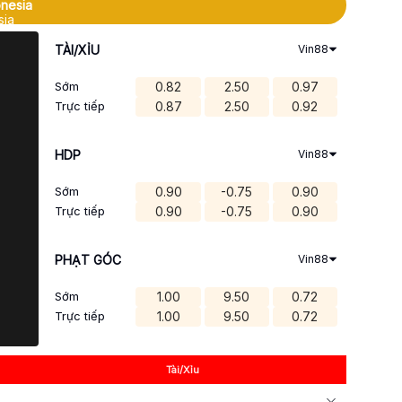
onesia
TÀI/XỈU
Vin88
0.82
2.50
0.97
Sớm
0.87
2.50
0.92
Trực tiếp
HDP
Vin88
0.90
-0.75
0.90
Sớm
0.90
-0.75
0.90
Trực tiếp
PHẠT GÓC
Vin88
1.00
9.50
0.72
Sớm
1.00
9.50
0.72
Trực tiếp
Tài/Xỉu