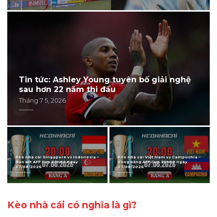
0
0
Le Mans
-
UNFP
25'
0
-
0
0
0
OL Lyonnes Women
-
25'
0
-
0
[1]
0
0
AS Montlouis
-
Romorantin
25'
0
-
0
[12]
0
0
Gimnástica Segoviana CF
-
25'
0
-
3
[6]
Tin tức: Ashley Young tuyên bố giải nghệ
0
0
SD Amorebieta
-
25'
1
-
2
[7]
sau hơn 22 năm thi đấu
Tháng 7 5, 2026
0
1
Lecco
-
Atalanta U
25'
1
-
0
[4]
0
0
NK Hrvatski Dragovoljac
-
25'
0
-
0
[15]
0
0
Celta Vigo B
-
Coruxo FC
25'
0
-
0
Kèo nhà cái Singapore vs Indonesia –
Kèo nhà cái Việt Nam vs Campuchia –
RUSSIAN FIRST LEAGUE
Bán kết AFF Cup 20h00 ngày
Vòng bảng AFF Cup 20h00 ngày
07/08/2026
07/08/2026
0
0
Yenisey Krasnoyarsk
-
25'
1
-
0
[7]
SUPREME DIVISION NỮ NGA
Kèo nhà cái có nghĩa là gì?
0
0
WFC Zvezda-2005 Perm Women
-
65'
1
-
7
[9]