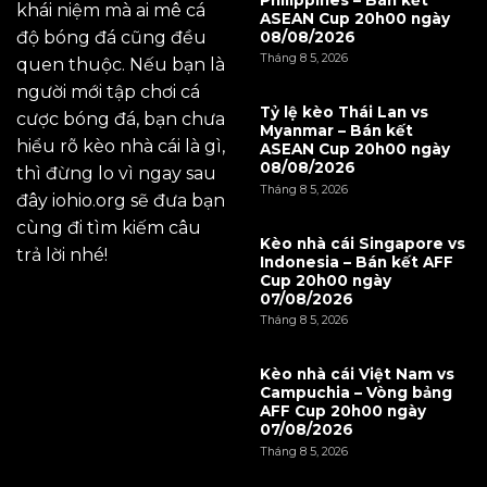
khái niệm mà ai mê cá
ASEAN Cup 20h00 ngày
Highworth Town
-
14:00
độ bóng đá cũng đều
-
08/08/2026
Tháng 8 5, 2026
quen thuộc. Nếu bạn là
Beaconsfield SYCOB
-
Penn Tyler
14:00
-
người mới tập chơi cá
Tỷ lệ kèo Thái Lan vs
cược bóng đá, bạn chưa
Kidlington
-
Larkhall Ath
14:00
-
Myanmar – Bán kết
hiểu rõ kèo nhà cái là gì,
ASEAN Cup 20h00 ngày
Didcot Town
-
Binfield
14:00
-
08/08/2026
thì đừng lo vì ngay sau
Tháng 8 5, 2026
đây iohio.org sẽ đưa bạn
Malmesbury Victoria
-
Longleven
14:00
-
cùng đi tìm kiếm câu
Abingdon United
-
14:00
-
Kèo nhà cái Singapore vs
trả lời nhé!
Indonesia – Bán kết AFF
Cup 20h00 ngày
Reading Town
-
Tring Athlet
14:00
-
07/08/2026
Tháng 8 5, 2026
Thatcham Town
-
Cinderford
14:00
-
Beckenham Town
-
Horley Tow
14:00
-
Kèo nhà cái Việt Nam vs
Campuchia – Vòng bảng
Petts Wood Holmesdale
-
14:00
-
AFF Cup 20h00 ngày
07/08/2026
Bexhill Utd
-
14:00
-
Tháng 8 5, 2026