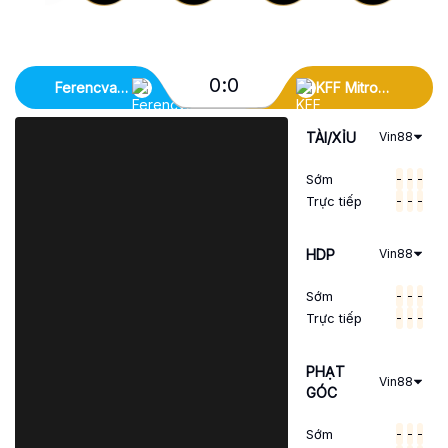
0
:
0
Ferencvarosi TC Women
KFF Mitrovica Women
TÀI/XỈU
Vin88
Sớm
-
-
-
Trực tiếp
-
-
-
HDP
Vin88
Sớm
-
-
-
Trực tiếp
-
-
-
PHẠT
Vin88
GÓC
Sớm
-
-
-