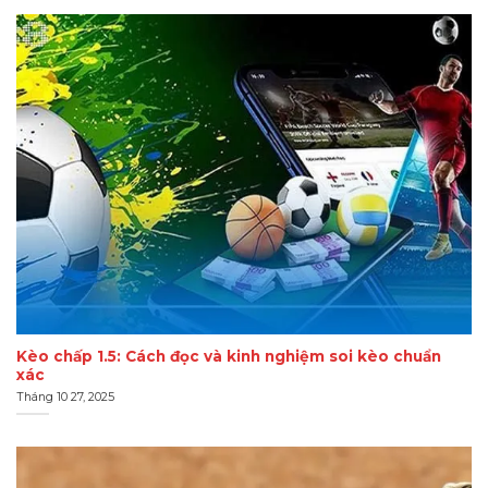
Blackstones
-
14:00
-
Daventry Town
-
Boston To
14:00
-
Kimberley Miners Welfare
-
14:00
-
Newark Town
-
14:00
-
Grimsby Borough
-
Bourne To
14:00
-
AFC Mansfield
-
Retford Uni
14:00
-
Skegness Town
-
Retford FC
14:00
-
Bottesford Town
-
Aylestone 
14:00
-
Kèo chấp 1.5: Cách đọc và kinh nghiệm soi kèo chuẩn
Grantham Town
-
Lincoln Uni
14:00
-
xác
Tháng 10 27, 2025
Corby Town
-
FC Peterbo
14:00
-
Loughborough Students
-
14:00
-
Desborough Town
-
Hucknall T
14:00