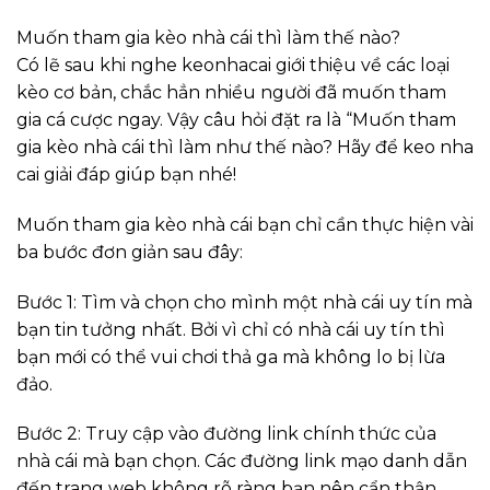
1
1
Bankstown City Lions U20
-
Hurstville 
15'
1
-
0
Muốn tham gia kèo nhà cái thì làm thế nào?
SHANDONG QILU FOOTBALL SUPER LEAGUE
Có lẽ sau khi nghe keonhacai giới thiệu về các loại
3
0
Dezhou Team
-
Binzhou T
59'
0
-
0
[12]
kèo cơ bản, chắc hẳn nhiều người đã muốn tham
gia cá cược ngay. Vậy câu hỏi đặt ra là “Muốn tham
GUANGXI FOOTBALL SUPER LEAGUE
gia kèo nhà cái thì làm như thế nào? Hãy để keo nha
0
0
Beihai Hepu
-
25'
0
-
0
[2]
cai giải đáp giúp bạn nhé!
GUIZHOU ZIYUN "WUFENG CUP" FOOTBALL TOURNAMENT
Muốn tham gia kèo nhà cái bạn chỉ cần thực hiện vài
4
0
Diversity Veterans
-
Zhuiqiu Pe
ba bước đơn giản sau đây:
76'
0
-
0
CÁC TRẬN SẮP DIỄN RA
Bước 1: Tìm và chọn cho mình một nhà cái uy tín mà
GIẢI VÔ ĐỊCH BÓNG ĐÁ ĐÔNG NAM Á
bạn tin tưởng nhất. Bởi vì chỉ có nhà cái uy tín thì
bạn mới có thể vui chơi thả ga mà không lo bị lừa
Malaysia
-
Philippines
13:00
-
[136]
đảo.
Thái Lan
-
Myanmar
13:00
-
[91]
[1
Bước 2: Truy cập vào đường link chính thức của
FA CUP
nhà cái mà bạn chọn. Các đường link mạo danh dẫn
đến trang web không rõ ràng bạn nên cẩn thận.
Horbury Town
-
Golcar Utd
13:00
-