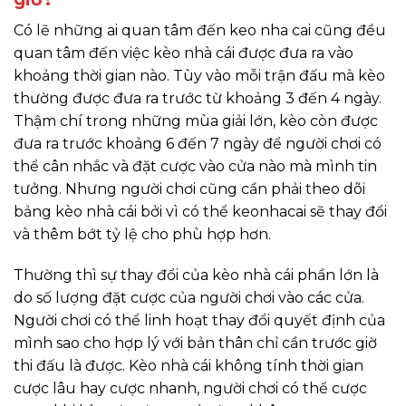
Có lẽ những ai quan tâm đến keo nha cai cũng đều
quan tâm đến việc kèo nhà cái được đưa ra vào
khoảng thời gian nào. Tùy vào mỗi trận đấu mà kèo
thường được đưa ra trước từ khoảng 3 đến 4 ngày.
Thậm chí trong những mùa giải lớn, kèo còn được
đưa ra trước khoảng 6 đến 7 ngày để người chơi có
thể cân nhắc và đặt cược vào cửa nào mà mình tin
tưởng. Nhưng người chơi cũng cần phải theo dõi
bảng kèo nhà cái bởi vì có thể keonhacai sẽ thay đổi
và thêm bớt tỷ lệ cho phù hợp hơn.
Thường thì sự thay đổi của kèo nhà cái phần lớn là
do số lượng đặt cược của người chơi vào các cửa.
Người chơi có thể linh hoạt thay đổi quyết định của
mình sao cho hợp lý với bản thân chỉ cần trước giờ
thi đấu là được. Kèo nhà cái không tính thời gian
cược lâu hay cược nhanh, người chơi có thể cược