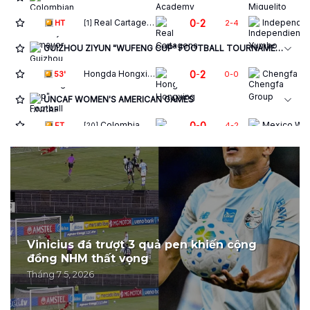
0
2
Real Cartagena
-
HT
2
-
4
[1]
GUIZHOU ZIYUN "WUFENG CUP" FOOTBALL TOURNAMENT
0
2
Hongda Hongxing
-
Chengfa G
53'
0
-
0
UNCAF WOMEN'S AMERICAN GAMES
0
0
Colombia Women
-
ET
4
-
2
[20]
CONCACAF CENTRAL AMERICAN CUP
0
1
Hankook Verdes
-
CSD Munici
47'
1
-
5
CÁC TRẬN SẮP DIỄN RA
GIẢI VÔ ĐỊCH BÓNG ĐÁ ĐÔNG NAM Á
Vinicius đá trượt 3 quả pen khiến cộng
Singapore
-
Indonesia
13:00
-
[148]
[
đồng NHM thất vọng
Tháng 7 5, 2026
Việt Nam
-
Campuchia
13:00
-
[99]
FA CUP