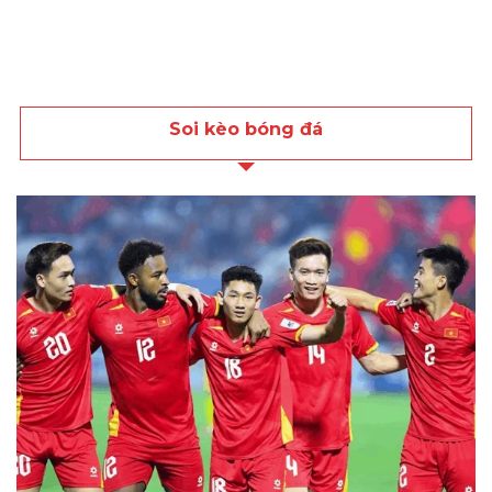
kuwin
Soi kèo bóng đá