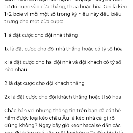
từ đó cược vào cửa thắng, thua hoặc hòa. Gọi là kèo
1×2 bơie vì mỗi một số trong ký hiệu này đều biểu
trưng cho một cửa cược:
1 là đặt cược cho đội nhà thắng
1x là đặt cược cho đội nhà thắng hoặc có tỷ số hòa
x là đặt cược cho hai đội nhà và đội khách có tỷ số
hòa nhau
2 là đặt cược cho đội khách thắng
2x là đặt cược cho đội khách thắng hoặc tỉ số hòa
Chắc hẳn với những thông tin trên bạn đã có thể
nắm được loại kèo châu Âu là kèo nhà cái gì rồi
đúng không? Ngay bây giờ keonhacai sẽ dẫn các
bạn đi khám phá tiếp một loại kèo nữa đó chính là