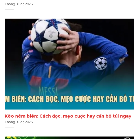
Tháng 10 27, 2025
Kèo ném biên: Cách đọc, mẹo cược hay cần bỏ túi ngay
Tháng 10 27, 2025