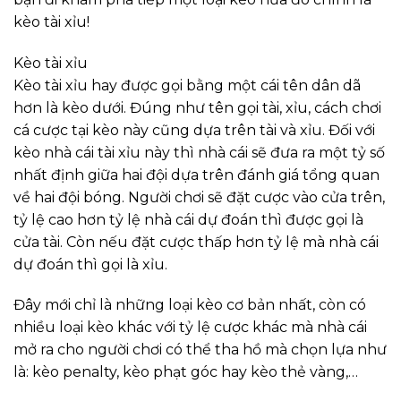
kèo tài xỉu!
Kèo tài xỉu
Kèo tài xỉu hay được gọi bằng một cái tên dân dã
hơn là kèo dưới. Đúng như tên gọi tài, xỉu, cách chơi
cá cược tại kèo này cũng dựa trên tài và xỉu. Đối với
kèo nhà cái tài xỉu này thì nhà cái sẽ đưa ra một tỷ số
nhất định giữa hai đội dựa trên đánh giá tổng quan
về hai đội bóng. Người chơi sẽ đặt cược vào cửa trên,
tỷ lệ cao hơn tỷ lệ nhà cái dự đoán thì được gọi là
cửa tài. Còn nếu đặt cược thấp hơn tỷ lệ mà nhà cái
dự đoán thì gọi là xỉu.
Đây mới chỉ là những loại kèo cơ bản nhất, còn có
nhiều loại kèo khác với tỷ lệ cược khác mà nhà cái
mở ra cho người chơi có thể tha hồ mà chọn lựa như
là: kèo penalty, kèo phạt góc hay kèo thẻ vàng,…