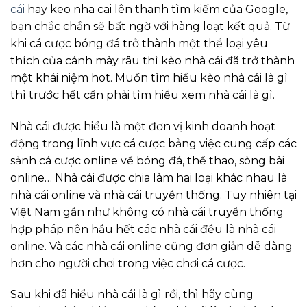
cái
hay keo nha cai lên thanh tìm kiếm của Google,
Loading more...
bạn chắc chắn sẽ bất ngờ với hàng loạt kết quả. Từ
khi cá cược bóng đá trở thành một thể loại yêu
thích của cánh mày râu thì kèo nhà cái đã trở thành
một khái niệm hot. Muốn tìm hiểu kèo nhà cái là gì
thì trước hết cần phải tìm hiểu xem nhà cái là gì.
Nhà cái được hiểu là một đơn vị kinh doanh hoạt
động trong lĩnh vực cá cược bằng việc cung cấp các
sảnh cá cược online về bóng đá, thể thao, sòng bài
online… Nhà cái được chia làm hai loại khác nhau là
nhà cái online và nhà cái truyền thống. Tuy nhiên tại
Việt Nam gần như không có nhà cái truyền thống
hợp pháp nên hầu hết các nhà cái đều là nhà cái
online. Và các nhà cái online cũng đơn giản dễ dàng
hơn cho người chơi trong việc chơi cá cược.
Sau khi đã hiểu nhà cái là gì rồi, thì hãy cùng