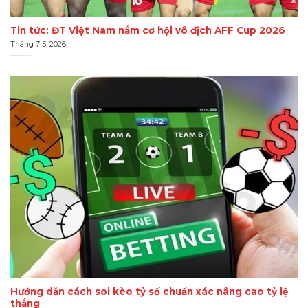
Tin tức: ĐT Việt Nam nắm cơ hội vô địch AFF Cup 2026
Tháng 7 5, 2026
Hướng dẫn cách soi kèo tỷ số chuẩn xác nâng cao tỷ lệ
thắng