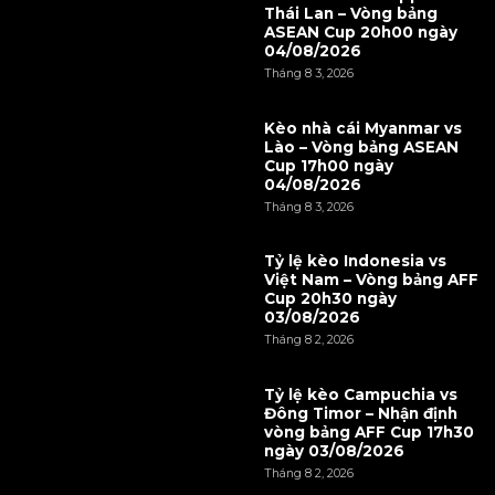
Thái Lan – Vòng bảng
ASEAN Cup 20h00 ngày
04/08/2026
Tháng 8 3, 2026
Kèo nhà cái Myanmar vs
Lào – Vòng bảng ASEAN
Cup 17h00 ngày
04/08/2026
Tháng 8 3, 2026
Tỷ lệ kèo Indonesia vs
Việt Nam – Vòng bảng AFF
Cup 20h30 ngày
03/08/2026
Tháng 8 2, 2026
Tỷ lệ kèo Campuchia vs
Đông Timor – Nhận định
vòng bảng AFF Cup 17h30
ngày 03/08/2026
Tháng 8 2, 2026