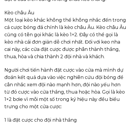
Kèo châu Âu
Một loại kèo khác không thể không nhắc đến trong
cá cược bóng đá chính là kèo châu Âu. Kèo châu Âu
cũng có tên gọi khác là kèo 1×2. Đây có thể gọi là
kèo nhà cái đơn giản dễ chơi nhất. Đối với keo nha
cai này, các cửa đặt cược được phân thành thắng,
thua, hòa và chia thành 2 đội nhà và khách.
Người chơi tiến hành đặt cược vào cửa mà mình dự
đoán kết quả dựa vào việc nghiên cứu đội bóng để
cân nhắc xem đội nào mạnh hơn, đội nào yếu hơn
từ đó cược vào cửa thắng, thua hoặc hòa. Gọi là kèo
1×2 bơie vì mỗi một số trong ký hiệu này đều biểu
trưng cho một cửa cược:
1 là đặt cược cho đội nhà thắng