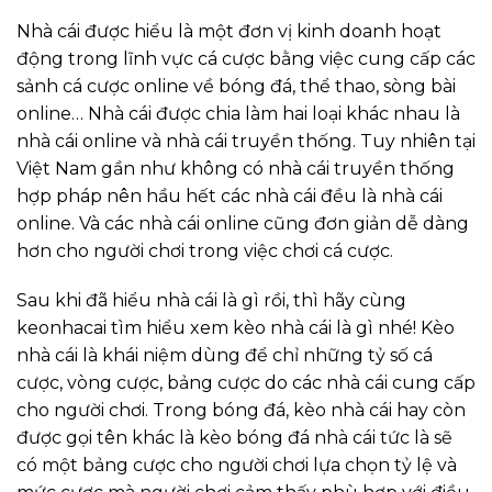
Nhà cái được hiểu là một đơn vị kinh doanh hoạt
động trong lĩnh vực cá cược bằng việc cung cấp các
sảnh cá cược online về bóng đá, thể thao, sòng bài
online… Nhà cái được chia làm hai loại khác nhau là
nhà cái online và nhà cái truyền thống. Tuy nhiên tại
Việt Nam gần như không có nhà cái truyền thống
hợp pháp nên hầu hết các nhà cái đều là nhà cái
online. Và các nhà cái online cũng đơn giản dễ dàng
hơn cho người chơi trong việc chơi cá cược.
Sau khi đã hiểu nhà cái là gì rồi, thì hãy cùng
keonhacai tìm hiểu xem kèo nhà cái là gì nhé! Kèo
nhà cái là khái niệm dùng để chỉ những tỷ số cá
cược, vòng cược, bảng cược do các nhà cái cung cấp
cho người chơi. Trong bóng đá, kèo nhà cái hay còn
được gọi tên khác là kèo bóng đá nhà cái tức là sẽ
có một bảng cược cho người chơi lựa chọn tỷ lệ và