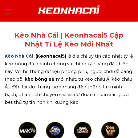
Bỏ
qua
nội
dung
Kèo Nhà Cái | Keonhacai5 Cập
Nhật Tỉ Lệ Kèo Mới Nhất
Kèo Nhà Cái
(Keonhacai5)
là địa chỉ uy tín cập nhật tỷ lệ
kèo bóng đá nhanh chóng và chính xác hàng đầu hiện
nay. Với hệ thống dữ liệu phong phú, người chơi dễ dàng
theo dõi
kèo bóng 88
mới nhất, từ kèo châu Á, kèo châu
Âu đến tài xỉu. Trang luôn mang đến thông tin minh
bạch, phân tích chuyên sâu và dự đoán chuẩn xác, giúp
bet thủ tự tin hơn khi xuống kèo.