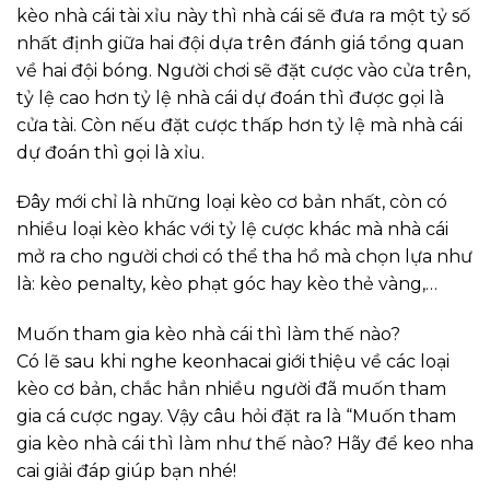
kèo nhà cái tài xỉu này thì nhà cái sẽ đưa ra một tỷ số
nhất định giữa hai đội dựa trên đánh giá tổng quan
về hai đội bóng. Người chơi sẽ đặt cược vào cửa trên,
tỷ lệ cao hơn tỷ lệ nhà cái dự đoán thì được gọi là
cửa tài. Còn nếu đặt cược thấp hơn tỷ lệ mà nhà cái
dự đoán thì gọi là xỉu.
Đây mới chỉ là những loại kèo cơ bản nhất, còn có
nhiều loại kèo khác với tỷ lệ cược khác mà nhà cái
mở ra cho người chơi có thể tha hồ mà chọn lựa như
là: kèo penalty, kèo phạt góc hay kèo thẻ vàng,…
Muốn tham gia kèo nhà cái thì làm thế nào?
Có lẽ sau khi nghe keonhacai giới thiệu về các loại
kèo cơ bản, chắc hẳn nhiều người đã muốn tham
gia cá cược ngay. Vậy câu hỏi đặt ra là “Muốn tham
gia kèo nhà cái thì làm như thế nào? Hãy để keo nha
cai giải đáp giúp bạn nhé!