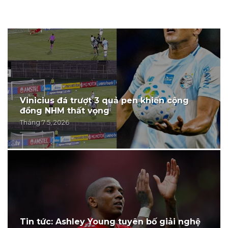
Vinicius đá trượt 3 quả pen khiến cộng
đồng NHM thất vọng
Tháng 7 5, 2026
Tin tức: Ashley Young tuyên bố giải nghệ