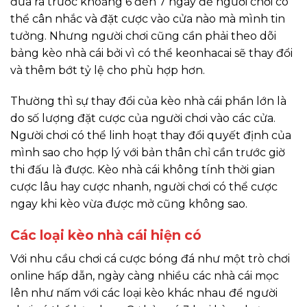
đưa ra trước khoảng 6 đến 7 ngày để người chơi có
thể cân nhắc và đặt cược vào cửa nào mà mình tin
tưởng. Nhưng người chơi cũng cần phải theo dõi
bảng kèo nhà cái bởi vì có thể keonhacai sẽ thay đổi
và thêm bớt tỷ lệ cho phù hợp hơn.
Thường thì sự thay đổi của kèo nhà cái phần lớn là
do số lượng đặt cược của người chơi vào các cửa.
Người chơi có thể linh hoạt thay đổi quyết định của
mình sao cho hợp lý với bản thân chỉ cần trước giờ
thi đấu là được. Kèo nhà cái không tính thời gian
cược lâu hay cược nhanh, người chơi có thể cược
ngay khi kèo vừa được mở cũng không sao.
Các loại kèo nhà cái hiện có
Với nhu cầu chơi cá cược bóng đá như một trò chơi
online hấp dẫn, ngày càng nhiều các nhà cái mọc
lên như nấm với các loại kèo khác nhau để người