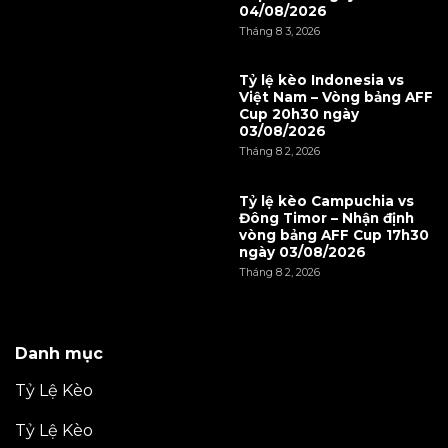
04/08/2026
Tháng 8 3, 2026
Tỷ lệ kèo Indonesia vs
Việt Nam – Vòng bảng AFF
Cup 20h30 ngày
03/08/2026
Tháng 8 2, 2026
Tỷ lệ kèo Campuchia vs
Đông Timor – Nhận định
vòng bảng AFF Cup 17h30
ngày 03/08/2026
Tháng 8 2, 2026
Danh mục
Tỷ Lệ Kèo
Tỷ Lệ Kèo