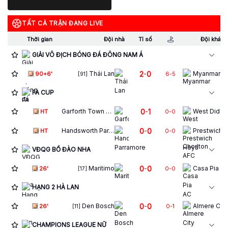
TẤT CẢ TRẬN ĐANG LIVE
Thời gian
Đội nhà
Tỉ số
Đội khách
GIẢI VÔ ĐỊCH BÓNG ĐÁ ĐÔNG NAM Á
2
0
Thái Lan
-
Myanmar
90+6'
6
-
5
[91]
[1
FA CUP
0
1
Garforth Town A.F.C.
-
HT
0
-
0
0
0
Handsworth Parramore
-
Prestwich 
HT
0
-
0
VĐQG BỒ ĐÀO NHA
0
0
Maritimo
-
Casa Pia A
26'
0
-
0
[17]
HẠNG 2 HÀ LAN
0
0
Den Bosch
-
26'
0
-
1
[11]
CHAMPIONS LEAGUE NỮ