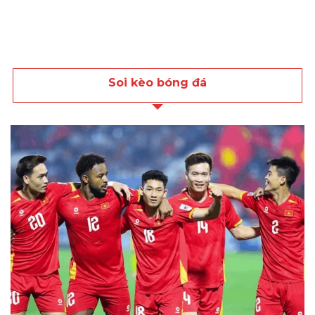
1
0
Frome Town
-
HT
0
-
0
[20]
kuwin
0
0
Gloucester City
-
HT
0
-
0
[1]
1
0
Hanworth Villa
-
Taunton T
HT
1
-
1
[21]
Soi kèo bóng đá
1
1
Malvern Town
-
Hanwell T
45+11'
0
-
0
[22]
3
0
Plymouth Parkway
-
HT
0
-
0
[9]
1
1
Sholing FC
-
Bath City
45+11'
0
-
0
[4]
[17
0
0
Ux bridge FC
-
HT
6
-
2
[7]
1
0
Yate Town
-
HT
0
-
0
[11]
ENGLISH FOOTBALL LEAGUE CUP
0
0
AFC Wimbledon
-
HT
2
-
2
[19]
0
1
Barnsley
-
Wigan Athle
HT
2
-
4
[15]
0
1
Bristol Rovers
-
HT
2
-
3
[14]