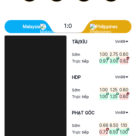
1
:
0
Malaysia
Philippines
TÀI/XỈU
Vin88
1.00
2.75
0.80
Sớm
0.97
3.00
0.82
Trực tiếp
HDP
Vin88
1.00
1.25
0.80
Sớm
1.00
1.25
0.80
Trực tiếp
PHẠT GÓC
Vin88
0.66
8.50
1.10
Sớm
0.72
8.50
1.00
Trực tiếp