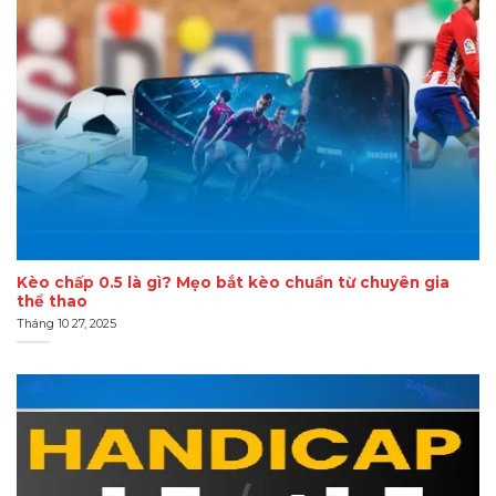
0
0
Stranraer
-
HT
4
-
3
[8]
0
1
Spartans
-
Edinburgh 
HT
1
-
1
[2]
SCOTLAND HIGHLAND LEAGUE
1
0
Banks o Dee
-
HT
0
-
0
[9]
2
1
Buckie Thistle FC
-
Brora Rang
HT
0
-
0
[2]
1
2
Formartine United
-
Huntly
HT
0
-
0
[11]
[12]
Kèo chấp 0.5 là gì? Mẹo bắt kèo chuẩn từ chuyên gia
0
1
Forres Mechanics
-
Fraserburg
HT
0
-
0
[6]
thể thao
Tháng 10 27, 2025
1
0
Inver Gordon
-
Deveronva
HT
2
-
3
[14]
2
0
Keith
-
Lossiemou
HT
0
-
0
[15]
0
0
Wick Academy
-
Turriff Uni
HT
0
-
0
[17]
0
0
Inverurie Loco Works
-
Nairn Coun
45+1'
0
-
0
[13]
NETHERLANDS EREDIVISIE