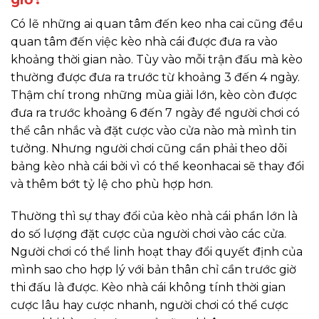
ENGLISH CONFERENCE SOUTH DIVISION
Có lẽ những ai quan tâm đến keo nha cai cũng đều
1
0
Billericay Town
-
Dover Athle
HT
1
-
6
[19]
quan tâm đến việc kèo nhà cái được đưa ra vào
khoảng thời gian nào. Tùy vào mỗi trận đấu mà kèo
0
1
Dorking
-
HT
3
-
1
[4]
thường được đưa ra trước từ khoảng 3 đến 4 ngày.
0
0
Farnham Town
-
AFC Totton
HT
3
-
4
[21]
Thậm chí trong những mùa giải lớn, kèo còn được
đưa ra trước khoảng 6 đến 7 ngày để người chơi có
0
1
Maidstone United
-
HT
5
-
3
[6]
thể cân nhắc và đặt cược vào cửa nào mà mình tin
2
0
Truro City
-
HT
7
-
2
[23]
tưởng. Nhưng người chơi cũng cần phải theo dõi
bảng kèo nhà cái bởi vì có thể keonhacai sẽ thay đổi
1
0
Weston Super Mare
-
HT
2
-
2
[4]
và thêm bớt tỷ lệ cho phù hợp hơn.
1
0
Torquay United
-
Horsham
HT
1
-
3
[1]
[1
Thường thì sự thay đổi của kèo nhà cái phần lớn là
1
0
Salisbury City
-
HT
2
-
5
[15]
do số lượng đặt cược của người chơi vào các cửa.
0
1
Hemel Hempstead Town
-
HT
Người chơi có thể linh hoạt thay đổi quyết định của
0
-
0
[3]
mình sao cho hợp lý với bản thân chỉ cần trước giờ
3
0
Folkestone
-
HT
3
-
2
[22]
thi đấu là được. Kèo nhà cái không tính thời gian
0
2
cược lâu hay cược nhanh, người chơi có thể cược
Braintree Town
-
HT
0
-
2
[20]