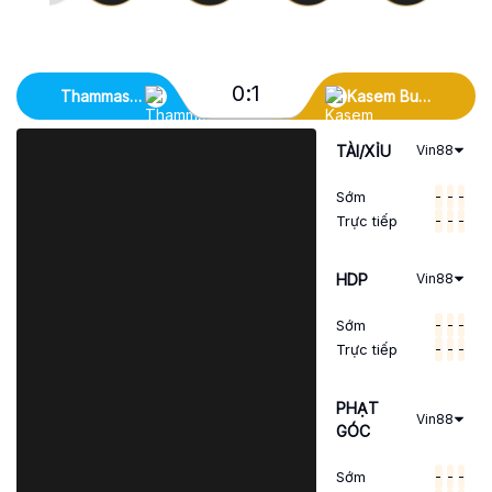
0
:
1
Thammasat University
Kasem Bundit University FC
TÀI/XỈU
Vin88
Sớm
-
-
-
Trực tiếp
-
-
-
HDP
Vin88
Sớm
-
-
-
Trực tiếp
-
-
-
PHẠT
Vin88
GÓC
Sớm
-
-
-