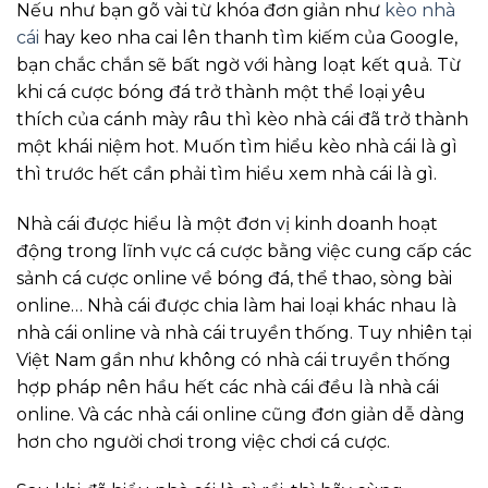
Nếu như bạn gõ vài từ khóa đơn giản như
kèo nhà
Hibernian F.C.
-
19:00
-
[10]
cái
hay keo nha cai lên thanh tìm kiếm của Google,
bạn chắc chắn sẽ bất ngờ với hàng loạt kết quả. Từ
Partizan Belgrade
-
19:00
-
[5]
khi cá cược bóng đá trở thành một thể loại yêu
Tre Fiori
-
FC Drita
19:00
-
[1]
[1]
thích của cánh mày râu thì kèo nhà cái đã trở thành
một khái niệm hot. Muốn tìm hiểu kèo nhà cái là gì
EUROPA LEAGUE
thì trước hết cần phải tìm hiểu xem nhà cái là gì.
KuPs
-
15:00
-
[1]
Nhà cái được hiểu là một đơn vị kinh doanh hoạt
Maccabi Tel Aviv
-
CSKA Sofi
16:00
-
[4]
động trong lĩnh vực cá cược bằng việc cung cấp các
sảnh cá cược online về bóng đá, thể thao, sòng bài
Jagiellonia Bialystok
-
Rangers F.
16:00
-
[2]
online… Nhà cái được chia làm hai loại khác nhau là
FC Hradec Králové
-
Besiktas J
17:00
-
[6]
nhà cái online và nhà cái truyền thống. Tuy nhiên tại
Việt Nam gần như không có nhà cái truyền thống
Lech Poznan
-
KI Klaksvik
17:00
-
[3]
hợp pháp nên hầu hết các nhà cái đều là nhà cái
Lincoln Red Imps FC
-
17:00
-
[1]
online. Và các nhà cái online cũng đơn giản dễ dàng
hơn cho người chơi trong việc chơi cá cược.
Red Bull Salzburg
-
Pafos FC
17:00
-
[3]
[4
PAOK Saloniki
-
Anderlecht
17:45
-
[3]