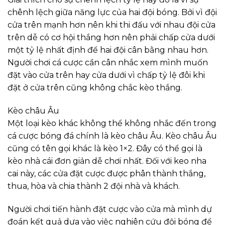
chênh lệch giữa năng lực của hai đội bóng. Bởi vì đội
cửa trên mạnh hơn nên khi thi đấu với nhau đội cửa
trên dễ có cơ hội thắng hơn nên phải chấp cửa dưới
một tỷ lệ nhất định để hai đội cân bằng nhau hơn.
Người chơi cá cược cần cân nhắc xem mình muốn
đặt vào cửa trên hay cửa dưới vì chấp tỷ lệ đôi khi
đặt ở cửa trên cũng không chắc kèo thắng.
Kèo châu Âu
Một loại kèo khác không thể không nhắc đến trong
cá cược bóng đá chính là kèo châu Âu. Kèo châu Âu
cũng có tên gọi khác là kèo 1×2. Đây có thể gọi là
kèo nhà cái đơn giản dễ chơi nhất. Đối với keo nha
cai này, các cửa đặt cược được phân thành thắng,
thua, hòa và chia thành 2 đội nhà và khách.
Người chơi tiến hành đặt cược vào cửa mà mình dự
đoán kết quả dựa vào việc nghiên cứu đội bóng để