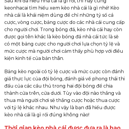
Sau khi đã hiểu nhà cái là gì rồi, thì hãy cùng
keonhacai tìm hiểu xem kèo nhà cái là gì nhé! Kèo
Thun
-
18:00
-
[8]
nhà cái là khái niệm dùng để chỉ những tỷ số cá
Benfica
-
19:00
-
[3]
cược, vòng cược, bảng cược do các nhà cái cung cấp
cho người chơi. Trong bóng đá, kèo nhà cái hay còn
VĐQG ARGENTINA
được gọi tên khác là kèo bóng đá nhà cái tức là sẽ
Club Atlético Unión
-
22:00
-
[14]
có một bảng cược cho người chơi lựa chọn tỷ lệ và
mức cược mà người chơi cảm thấy phù hợp với điều
VĐQG BOLIVIA
kiện kinh tế của bản thân.
Universitario De Vinto
-
Real Potos
19:00
-
[15]
Bảng kèo ngoài có tỷ lệ cược và mức cược còn đánh
Blooming
-
Always Re
23:30
-
[7]
giá thực lực của đội bóng, đánh giá về phong thái thi
MEXICO LIGA DE EXPANSION MX
đấu của các cầu thủ trong hai đội bóng để chia
thành cửa trên, cửa dưới. Tùy vào đội nào thắng và
Tlaxcala FC
-
22:00
-
[15]
thua mà người chơi sẽ thắng cược hoặc thua cược
07/08
Club Deportivo Dorados de Sinaloa
-
-
với tỷ lệ khác nhau. Như vậy là bạn đã hiểu được
[8]
01:00
kèo nhà cái là gì rồi đúng không nào!
07/08
Leones Negros de la U. de G.
-
-
[1]
01:00
Thời gian kèo nhà cái được đưa ra là bao