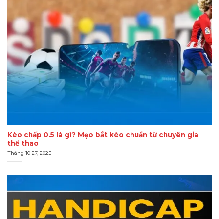
Kèo chấp 0.5 là gì? Mẹo bắt kèo chuẩn từ chuyên gia
thể thao
Tháng 10 27, 2025