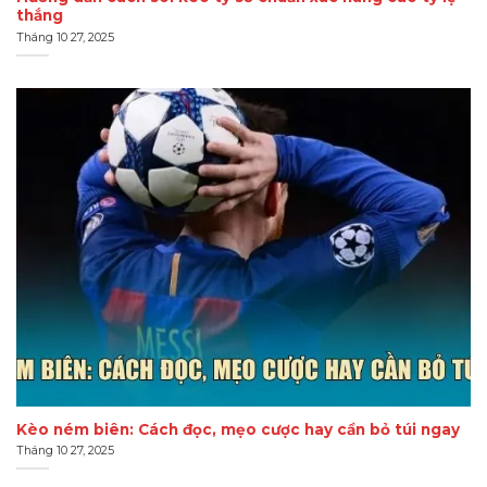
thắng
Tháng 10 27, 2025
Kèo ném biên: Cách đọc, mẹo cược hay cần bỏ túi ngay
Tháng 10 27, 2025