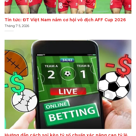
Tin tức: ĐT Việt Nam nắm cơ hội vô địch AFF Cup 2026
Tháng 7 5, 2026
Hướng dẫn cách soi kèo tỷ số chuẩn xác nâng cao tỷ lệ