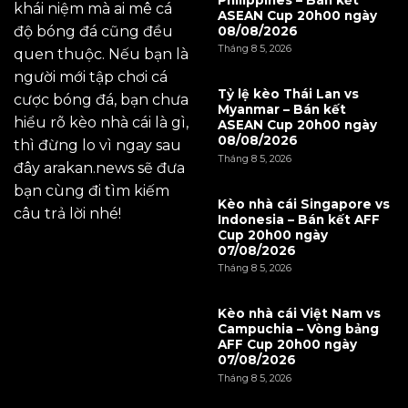
khái niệm mà ai mê cá
ASEAN Cup 20h00 ngày
độ bóng đá cũng đều
08/08/2026
Tháng 8 5, 2026
quen thuộc. Nếu bạn là
người mới tập chơi cá
Tỷ lệ kèo Thái Lan vs
cược bóng đá, bạn chưa
Myanmar – Bán kết
hiểu rõ kèo nhà cái là gì,
ASEAN Cup 20h00 ngày
08/08/2026
thì đừng lo vì ngay sau
Tháng 8 5, 2026
đây arakan.news sẽ đưa
bạn cùng đi tìm kiếm
Kèo nhà cái Singapore vs
câu trả lời nhé!
Indonesia – Bán kết AFF
Cup 20h00 ngày
07/08/2026
Tháng 8 5, 2026
Kèo nhà cái Việt Nam vs
Campuchia – Vòng bảng
AFF Cup 20h00 ngày
07/08/2026
Tháng 8 5, 2026