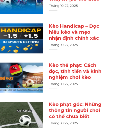
Tháng 10 27, 2025
Kèo Handicap – Đọc
hiểu kèo và mẹo
nhận định chính xác
Tháng 10 27, 2025
Kèo thẻ phạt: Cách
đọc, tính tiền và kinh
nghiệm chơi kèo
Tháng 10 27, 2025
Kèo phạt góc: Những
thông tin người chơi
có thể chưa biết
Tháng 10 27, 2025