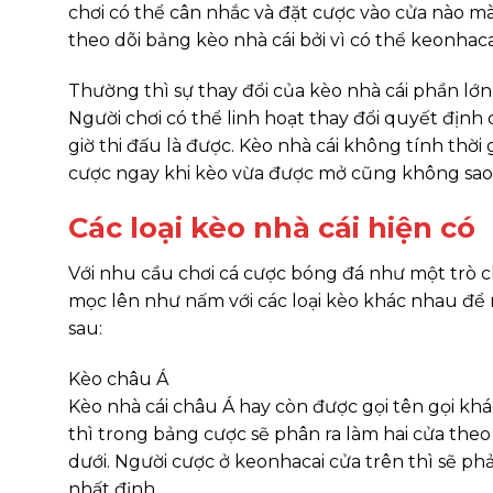
chơi có thể cân nhắc và đặt cược vào cửa nào m
theo dõi bảng kèo nhà cái bởi vì có thể keonhaca
Thường thì sự thay đổi của kèo nhà cái phần lớn 
Người chơi có thể linh hoạt thay đổi quyết định 
giờ thi đấu là được. Kèo nhà cái không tính thời
cược ngay khi kèo vừa được mở cũng không sao
Các loại kèo nhà cái hiện có
Với nhu cầu chơi cá cược bóng đá như một trò c
mọc lên như nấm với các loại kèo khác nhau để n
sau:
Kèo châu Á
Kèo nhà cái châu Á hay còn được gọi tên gọi khác
thì trong bảng cược sẽ phân ra làm hai cửa theo
dưới. Người cược ở keonhacai cửa trên thì sẽ ph
nhất định.