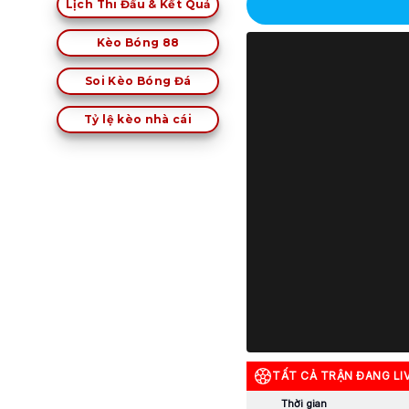
Lịch Thi Đấu & Kết Quả
Kèo Bóng 88
Soi Kèo Bóng Đá
Tỷ lệ kèo nhà cái
TẤT CẢ TRẬN ĐANG LI
Thời gian