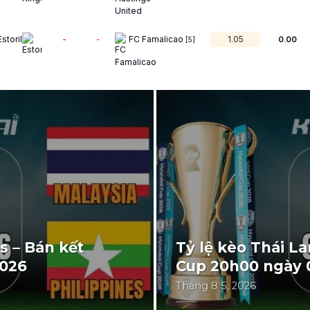
storil
-
FC Famalicao
1.05
-
0.00
[5]
tral
-
Aldosivi Mar del Plata
0.85
-
1.00
[14]
vadavia
-
AA Estudiantes (Río Cuarto)
0.90
-
1.00
[12]
recht
-
Ajax Amsterdam U21
0.95
-
1.25
[20]
mmen
-
Roda JC
1.00
-
0.25
[8]
C Oss
-
NAC Breda
0.95
-
-0.75
[17]
s – Bán kết
Tỷ lệ kèo Thái L
Venlo
-
Heracles Almelo
0.82
-
-0.25
[18]
2026
Cup 20h00 ngày 
nhem
-
RKC Waalwijk
1.02
-
0.25
[6]
Tháng 8 5, 2026
Loading more...