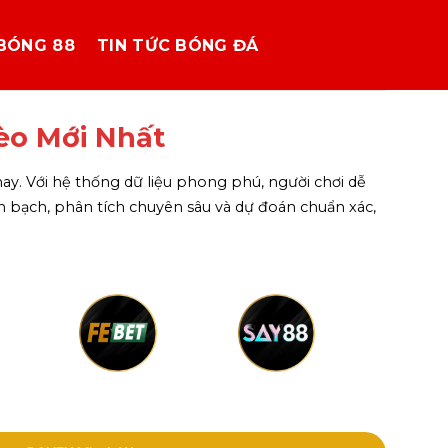
BÓNG 88
TIN TỨC BÓNG ĐÁ
Kèo Mới Nhất
nay. Với hệ thống dữ liệu phong phú, người chơi dễ
h bạch, phân tích chuyên sâu và dự đoán chuẩn xác,