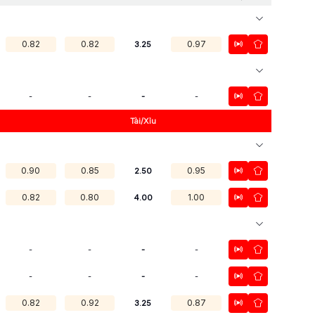
0.82
0.82
0.97
3.25
-
-
-
-
Tài/Xỉu
0.90
0.85
0.95
2.50
0.82
0.80
1.00
4.00
-
-
-
-
-
-
-
-
0.82
0.92
0.87
3.25