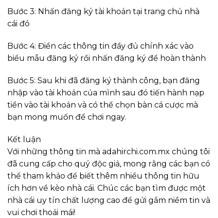
Bước 3: Nhấn đăng ký tài khoản tại trang chủ nhà
cái đó
Bước 4: Điền các thông tin đầy đủ chính xác vào
biểu mẫu đăng ký rồi nhấn đăng ký để hoàn thành
Bước 5: Sau khi đã đăng ký thành công, bạn đăng
nhập vào tài khoản của mình sau đó tiến hành nạp
tiền vào tài khoản và có thể chọn bàn cá cược mà
bạn mong muốn để chơi ngay.
Kết luận
Với những thông tin mà adahirchi.com.mx chúng tôi
đã cung cấp cho quý độc giả, mong rằng các bạn có
thể tham khảo để biết thêm nhiều thông tin hữu
ích hơn về kèo nhà cái. Chúc các bạn tìm được một
nhà cái uy tín chất lượng cao để gửi gắm niềm tin và
vui chơi thoải mái!