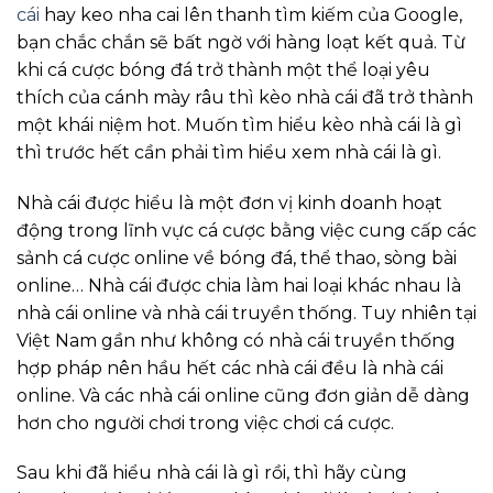
cái
hay keo nha cai lên thanh tìm kiếm của Google,
NORWEGIAN 2.DIVISJON
bạn chắc chắn sẽ bất ngờ với hàng loạt kết quả. Từ
khi cá cược bóng đá trở thành một thể loại yêu
1
0
Rana FK
-
Skeid Oslo
HT
0
-
0
[10]
thích của cánh mày râu thì kèo nhà cái đã trở thành
0
0
Eik-Tonsberg
-
Treaff
22'
3
-
1
[14]
[8]
một khái niệm hot. Muốn tìm hiểu kèo nhà cái là gì
thì trước hết cần phải tìm hiểu xem nhà cái là gì.
DANISH 2ND DIVISION
Nhà cái được hiểu là một đơn vị kinh doanh hoạt
0
1
Naestved
-
HIK Heller
22'
1
-
1
[8]
động trong lĩnh vực cá cược bằng việc cung cấp các
POLAND LIGA 2
sảnh cá cược online về bóng đá, thể thao, sòng bài
1
0
Legia Warszawa B
-
Swit Szcze
online… Nhà cái được chia làm hai loại khác nhau là
22'
0
-
2
[15]
nhà cái online và nhà cái truyền thống. Tuy nhiên tại
POLAND WOMEN'S EKSTRALIGA
Việt Nam gần như không có nhà cái truyền thống
1
3
Rekord Bielsko Biala Women
-
56'
1
-
3
hợp pháp nên hầu hết các nhà cái đều là nhà cái
[10]
online. Và các nhà cái online cũng đơn giản dễ dàng
VĐQG UKRAINE
hơn cho người chơi trong việc chơi cá cược.
1
2
Zorya
-
Kryvbas
64'
4
-
4
[4]
[16
Sau khi đã hiểu nhà cái là gì rồi, thì hãy cùng
UKRAINIAN FIRST LEAGUE