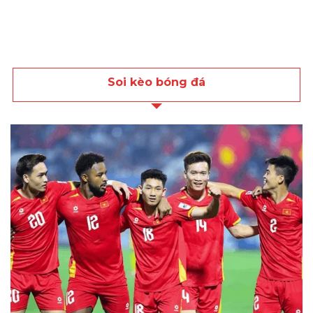
kuwin
Soi kèo bóng đá