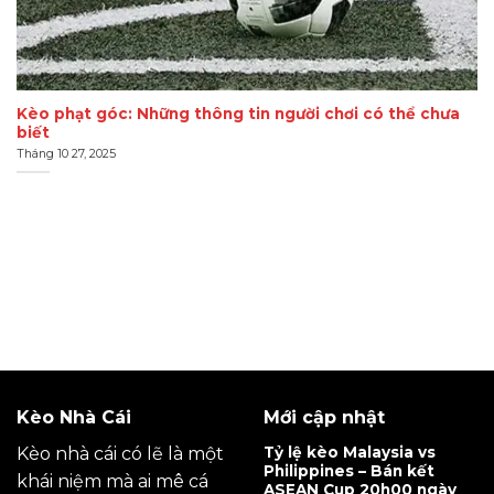
Kèo phạt góc: Những thông tin người chơi có thể chưa
biết
Tháng 10 27, 2025
Kèo Nhà Cái
Mới cập nhật
Tỷ lệ kèo Malaysia vs
Kèo nhà cái có lẽ là một
Philippines – Bán kết
khái niệm mà ai mê cá
ASEAN Cup 20h00 ngày