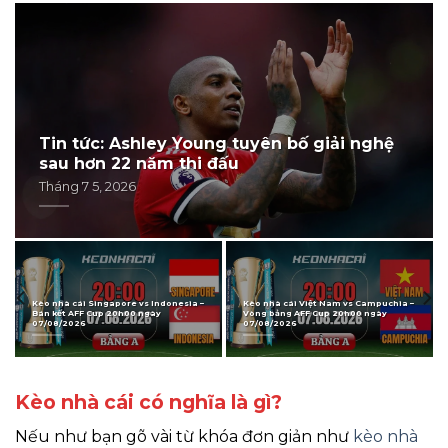
NETHERLANDS EREDIVISIE
0
1
Sparta Rotterdam
-
Feyenoord
H2
2
-
7
[13]
GIẢI HẠNG 2 THỤY ĐIỂN
Tin tức: Ashley Young tuyên bố giải nghệ
1
0
Umea FC
-
22'
0
-
1
[11]
sau hơn 22 năm thi đấu
0
0
Vasalunds IF
-
22'
0
-
4
[12]
Tháng 7 5, 2026
SWEDEN DIVISION 2
0
0
IK Franke
-
Enskede IK
22'
0
-
1
[8]
0
0
Herrestads AIF
-
IK Tord
22'
0
-
1
[7]
[12]
Kèo nhà cái Singapore vs Indonesia –
Kèo nhà cái Việt Nam vs Campuchia –
Bán kết AFF Cup 20h00 ngày
Vòng bảng AFF Cup 20h00 ngày
07/08/2026
07/08/2026
0
0
Eker Orebro
-
FC Nacka Ili
22'
0
-
0
[13]
0
2
BK Astrio
-
Torslanda 
22'
0
-
3
[9]
Kèo nhà cái có nghĩa là gì?
0
0
Jonsereds IF
-
Landvetter 
22'
1
-
0
[8]
Nếu như bạn gõ vài từ khóa đơn giản như
kèo nhà
0
0
IFK Umea
-
Fransta
22'
0
-
0
[7]