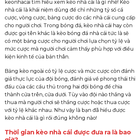
keonhacai tìm hiểu xem kèo nhà cái là gì nhé! Kèo
nhà cái là khái niệm dùng để chỉ những tỷ số cá
0
0
Probiy Horodenka
-
FC Chernig
22'
0
-
0
[15]
cược, vòng cược, bảng cược do các nhà cái cung cấp
UKRAINIAN YOUTH TEAM CHAMPIONSHIP
cho người chơi. Trong bóng đá, kèo nhà cái hay còn
0
0
được gọi tên khác là kèo bóng đá nhà cái tức là sẽ
Chernomorets Odessa Youth
-
22'
0
-
0
[5]
có một bảng cược cho người chơi lựa chọn tỷ lệ và
BELARUSIAN FIRST LEAGUE
mức cược mà người chơi cảm thấy phù hợp với điều
0
0
Niva Dolbizno
-
22'
kiện kinh tế của bản thân.
0
-
1
[2]
VYSSHAYA LIGA BELARUS NỮ
Bảng kèo ngoài có tỷ lệ cược và mức cược còn đánh
giá thực lực của đội bóng, đánh giá về phong thái thi
0
2
Lokomotiv Vitebsk Women
-
68'
4
-
6
[3]
đấu của các cầu thủ trong hai đội bóng để chia
CHINESE FOOTBALL LEAGUE 1
thành cửa trên, cửa dưới. Tùy vào đội nào thắng và
thua mà người chơi sẽ thắng cược hoặc thua cược
0
1
Yanbian Longding
-
59'
3
-
0
[4]
với tỷ lệ khác nhau. Như vậy là bạn đã hiểu được
CHINESE FOOTBALL LEAGUE 2
kèo nhà cái là gì rồi đúng không nào!
2
2
Dalian Kewei
-
90+3'
4
-
1
[4]
Thời gian kèo nhà cái được đưa ra là bao
JAPANESE WE LEAGUE
giờ?