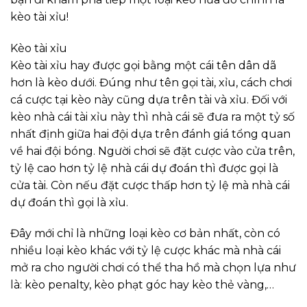
Little Common FC
-
13:00
-
kèo tài xỉu!
Haarlem
-
Irlam
14:00
-
Kèo tài xỉu
Kèo tài xỉu hay được gọi bằng một cái tên dân dã
Beverley Town
-
14:00
-
hơn là kèo dưới. Đúng như tên gọi tài, xỉu, cách chơi
Littlehampton Town
-
14:00
-
cá cược tại kèo này cũng dựa trên tài và xỉu. Đối với
kèo nhà cái tài xỉu này thì nhà cái sẽ đưa ra một tỷ số
VĐQG BỒ ĐÀO NHA
nhất định giữa hai đội dựa trên đánh giá tổng quan
FC Porto
-
Alverca
17:00
-
[7]
[12]
về hai đội bóng. Người chơi sẽ đặt cược vào cửa trên,
tỷ lệ cao hơn tỷ lệ nhà cái dự đoán thì được gọi là
Benfica
-
Viseu
19:30
-
[8]
[16]
cửa tài. Còn nếu đặt cược thấp hơn tỷ lệ mà nhà cái
Gil Vicente
-
Rio Ave
19:30
-
[10]
[13]
dự đoán thì gọi là xỉu.
Moreirense
-
19:30
-
[11]
Đây mới chỉ là những loại kèo cơ bản nhất, còn có
VĐQG ARGENTINA
nhiều loại kèo khác với tỷ lệ cược khác mà nhà cái
mở ra cho người chơi có thể tha hồ mà chọn lựa như
CA San Lorenzo
-
CA Huraca
18:00
-
[13]
là: kèo penalty, kèo phạt góc hay kèo thẻ vàng,…
Defensa Y Justicia
-
20:45
-
[9]