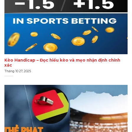
Kèo Handicap – Đọc hiểu kèo và mẹo nhận định chính
xác
Tháng 10 27, 2025