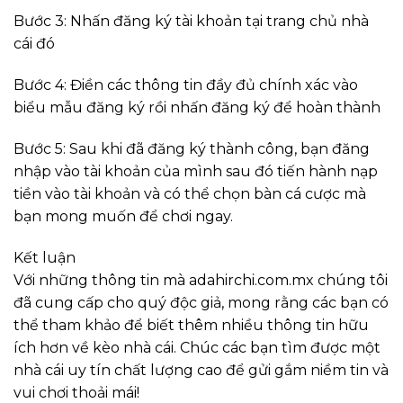
Bước 3: Nhấn đăng ký tài khoản tại trang chủ nhà
cái đó
Bước 4: Điền các thông tin đầy đủ chính xác vào
biểu mẫu đăng ký rồi nhấn đăng ký để hoàn thành
Bước 5: Sau khi đã đăng ký thành công, bạn đăng
nhập vào tài khoản của mình sau đó tiến hành nạp
tiền vào tài khoản và có thể chọn bàn cá cược mà
bạn mong muốn để chơi ngay.
Kết luận
Với những thông tin mà adahirchi.com.mx chúng tôi
đã cung cấp cho quý độc giả, mong rằng các bạn có
thể tham khảo để biết thêm nhiều thông tin hữu
ích hơn về kèo nhà cái. Chúc các bạn tìm được một
nhà cái uy tín chất lượng cao để gửi gắm niềm tin và
vui chơi thoải mái!