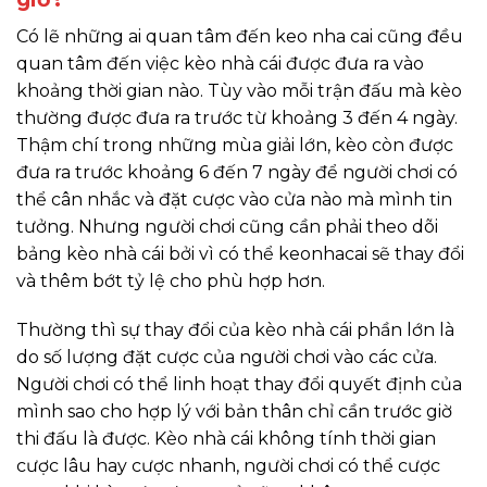
Có lẽ những ai quan tâm đến keo nha cai cũng đều
quan tâm đến việc kèo nhà cái được đưa ra vào
khoảng thời gian nào. Tùy vào mỗi trận đấu mà kèo
thường được đưa ra trước từ khoảng 3 đến 4 ngày.
Thậm chí trong những mùa giải lớn, kèo còn được
đưa ra trước khoảng 6 đến 7 ngày để người chơi có
thể cân nhắc và đặt cược vào cửa nào mà mình tin
tưởng. Nhưng người chơi cũng cần phải theo dõi
bảng kèo nhà cái bởi vì có thể keonhacai sẽ thay đổi
và thêm bớt tỷ lệ cho phù hợp hơn.
Thường thì sự thay đổi của kèo nhà cái phần lớn là
do số lượng đặt cược của người chơi vào các cửa.
Người chơi có thể linh hoạt thay đổi quyết định của
mình sao cho hợp lý với bản thân chỉ cần trước giờ
thi đấu là được. Kèo nhà cái không tính thời gian
cược lâu hay cược nhanh, người chơi có thể cược