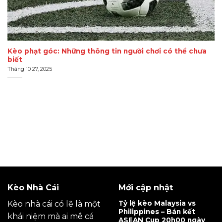
Kèo phạt góc: Những thông tin người chơi có thể chưa
biết
Tháng 10 27, 2025
Kèo Nhà Cái
Mới cập nhật
Tỷ lệ kèo Malaysia vs
Kèo nhà cái có lẽ là một
Philippines – Bán kết
khái niệm mà ai mê cá
ASEAN Cup 20h00 ngày