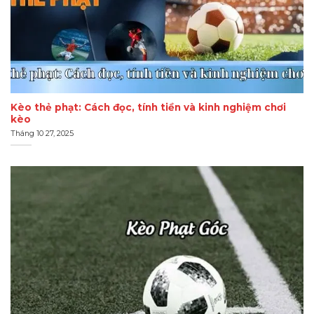
Kèo thẻ phạt: Cách đọc, tính tiền và kinh nghiệm chơi
kèo
Tháng 10 27, 2025