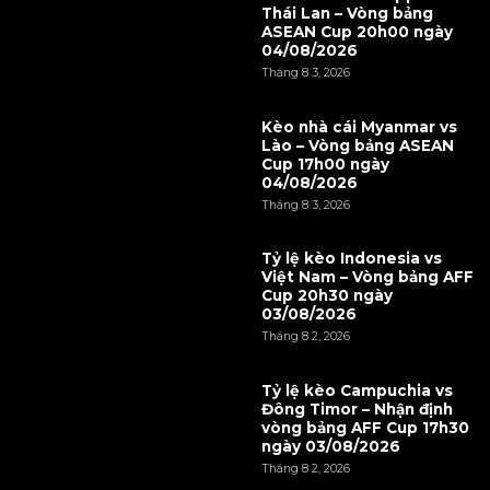
Thái Lan – Vòng bảng
ASEAN Cup 20h00 ngày
04/08/2026
Tháng 8 3, 2026
Kèo nhà cái Myanmar vs
Lào – Vòng bảng ASEAN
Cup 17h00 ngày
04/08/2026
Tháng 8 3, 2026
Tỷ lệ kèo Indonesia vs
Việt Nam – Vòng bảng AFF
Cup 20h30 ngày
03/08/2026
Tháng 8 2, 2026
Tỷ lệ kèo Campuchia vs
Đông Timor – Nhận định
vòng bảng AFF Cup 17h30
ngày 03/08/2026
Tháng 8 2, 2026