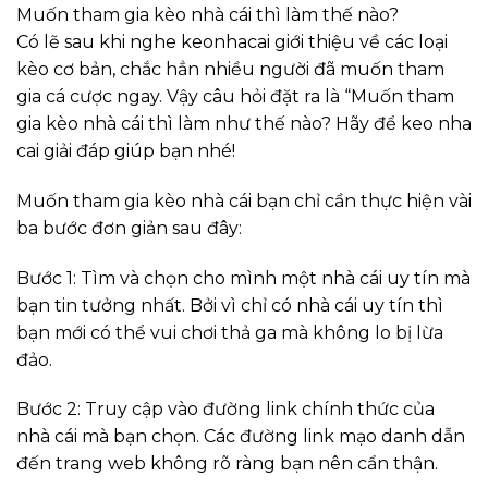
Muốn tham gia kèo nhà cái thì làm thế nào?
Có lẽ sau khi nghe keonhacai giới thiệu về các loại
kèo cơ bản, chắc hẳn nhiều người đã muốn tham
gia cá cược ngay. Vậy câu hỏi đặt ra là “Muốn tham
gia kèo nhà cái thì làm như thế nào? Hãy để keo nha
cai giải đáp giúp bạn nhé!
Muốn tham gia kèo nhà cái bạn chỉ cần thực hiện vài
ba bước đơn giản sau đây:
Bước 1: Tìm và chọn cho mình một nhà cái uy tín mà
bạn tin tưởng nhất. Bởi vì chỉ có nhà cái uy tín thì
bạn mới có thể vui chơi thả ga mà không lo bị lừa
đảo.
Bước 2: Truy cập vào đường link chính thức của
nhà cái mà bạn chọn. Các đường link mạo danh dẫn
đến trang web không rõ ràng bạn nên cẩn thận.