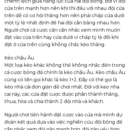
chênh lệch giữa năng lực của hai đội bóng. Bởi vì đội
cửa trên mạnh hơn nên khi thi đấu với nhau đội cửa
trên dễ có cơ hội thắng hơn nên phải chấp cửa dưới
một tỷ lệ nhất định để hai đội cân bằng nhau hơn.
Người chơi cá cược cần cân nhắc xem mình muốn
đặt vào cửa trên hay cửa dưới vì chấp tỷ lệ đôi khi
đặt ở cửa trên cũng không chắc kèo thắng.
Kèo châu Âu
Một loại kèo khác không thể không nhắc đến trong
cá cược bóng đá chính là kèo châu Âu. Kèo châu Âu
cũng có tên gọi khác là kèo 1×2. Đây có thể gọi là
kèo nhà cái đơn giản dễ chơi nhất. Đối với keo nha
cai này, các cửa đặt cược được phân thành thắng,
thua, hòa và chia thành 2 đội nhà và khách.
Người chơi tiến hành đặt cược vào cửa mà mình dự
đoán kết quả dựa vào việc nghiên cứu đội bóng để
cân nhắc xem đội nào mạnh hơn, đội nào yếu hơn