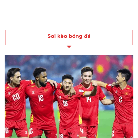
kuwin
Soi kèo bóng đá